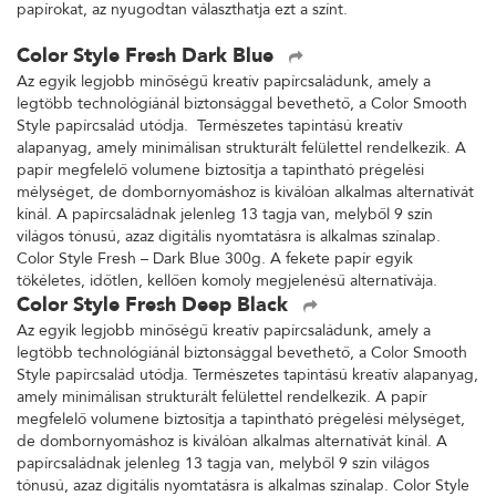
papírokat, az nyugodtan választhatja ezt a színt.
Color Style Fresh Dark Blue
Az egyik legjobb minőségű kreatív papírcsaládunk, amely a
legtöbb technológiánál biztonsággal bevethető, a Color Smooth
Style papírcsalád utódja. Természetes tapintású kreatív
alapanyag, amely minimálisan strukturált felülettel rendelkezik. A
papír megfelelő volumene biztosítja a tapintható prégelési
mélységet, de dombornyomáshoz is kiválóan alkalmas alternatívát
kínál. A papírcsaládnak jelenleg 13 tagja van, melyből 9 szín
világos tónusú, azaz digitális nyomtatásra is alkalmas színalap.
Color Style Fresh – Dark Blue 300g. A fekete papír egyik
tökéletes, időtlen, kellően komoly megjelenésű alternatívája.
Color Style Fresh Deep Black
Az egyik legjobb minőségű kreatív papírcsaládunk, amely a
legtöbb technológiánál biztonsággal bevethető, a Color Smooth
Style papírcsalád utódja. Természetes tapintású kreatív alapanyag,
amely minimálisan strukturált felülettel rendelkezik. A papír
megfelelő volumene biztosítja a tapintható prégelési mélységet,
de dombornyomáshoz is kiválóan alkalmas alternatívát kínál. A
papírcsaládnak jelenleg 13 tagja van, melyből 9 szín világos
tónusú, azaz digitális nyomtatásra is alkalmas színalap. Color Style