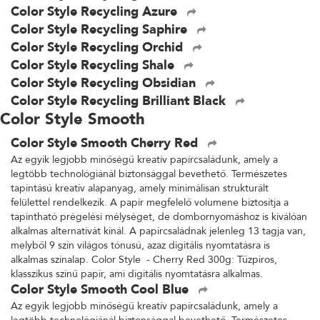
Color Style Recycling Azure
Color Style Recycling Saphire
Color Style Recycling Orchid
Color Style Recycling Shale
Color Style Recycling Obsidian
Color Style Recycling Brilliant Black
Color Style Smooth
Color Style Smooth Cherry Red
Az egyik legjobb minőségű kreatív papírcsaládunk, amely a
legtöbb technológiánál biztonsággal bevethető. Természetes
tapintású kreatív alapanyag, amely minimálisan strukturált
felülettel rendelkezik. A papír megfelelő volumene biztosítja a
tapintható prégelési mélységet, de dombornyomáshoz is kiválóan
alkalmas alternatívát kínál. A papírcsaládnak jelenleg 13 tagja van,
melyből 9 szín világos tónusú, azaz digitális nyomtatásra is
alkalmas színalap. Color Style - Cherry Red 300g: Tűzpiros,
klasszikus színű papír, ami digitális nyomtatásra alkalmas.
Color Style Smooth Cool Blue
Az egyik legjobb minőségű kreatív papírcsaládunk, amely a