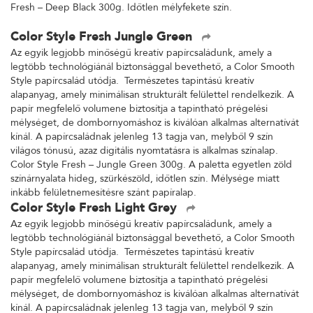
Fresh – Deep Black 300g. Időtlen mélyfekete szín.
Color Style Fresh Jungle Green
Az egyik legjobb minőségű kreatív papírcsaládunk, amely a
legtöbb technológiánál biztonsággal bevethető, a Color Smooth
Style papírcsalád utódja. Természetes tapintású kreatív
alapanyag, amely minimálisan strukturált felülettel rendelkezik. A
papír megfelelő volumene biztosítja a tapintható prégelési
mélységet, de dombornyomáshoz is kiválóan alkalmas alternatívát
kínál. A papírcsaládnak jelenleg 13 tagja van, melyből 9 szín
világos tónusú, azaz digitális nyomtatásra is alkalmas színalap.
Color Style Fresh – Jungle Green 300g. A paletta egyetlen zöld
színárnyalata hideg, szürkészöld, időtlen szín. Mélysége miatt
inkább felületnemesítésre szánt papíralap.
Color Style Fresh Light Grey
Az egyik legjobb minőségű kreatív papírcsaládunk, amely a
legtöbb technológiánál biztonsággal bevethető, a Color Smooth
Style papírcsalád utódja. Természetes tapintású kreatív
alapanyag, amely minimálisan strukturált felülettel rendelkezik. A
papír megfelelő volumene biztosítja a tapintható prégelési
mélységet, de dombornyomáshoz is kiválóan alkalmas alternatívát
kínál. A papírcsaládnak jelenleg 13 tagja van, melyből 9 szín