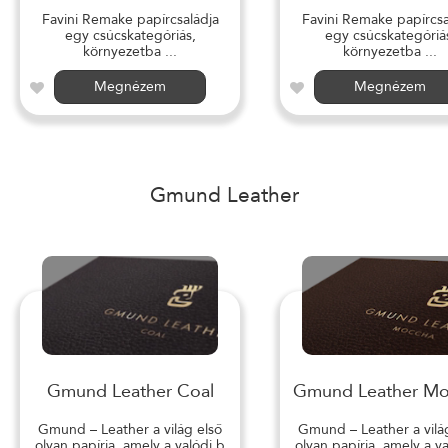
Favini Remake papírcsaládja
Favini Remake papírcsa
egy csúcskategóriás,
egy csúcskategóriá
környezetba ...
környezetba ...
Megnézem
Megnézem
Gmund Leather
Gmund Leather Coal
Gmund Leather M
Gmund – Leather a világ első
Gmund – Leather a vilá
olyan papírja, amely a valódi b
olyan papírja, amely a v