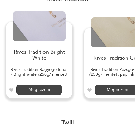
Rives Tradition Bright
White
Rives Tradition C
Rives Tradition Ragyogó fehér
Rives Tradition Pezsgő
/ Bright white /250g/ merített
/250g/ merített papír ihl
...
...
Megnézem
Megnézem
Twill