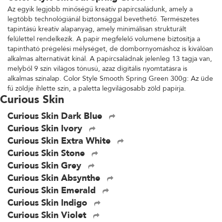
Az egyik legjobb minőségű kreatív papírcsaládunk, amely a
legtöbb technológiánál biztonsággal bevethető. Természetes
tapintású kreatív alapanyag, amely minimálisan strukturált
felülettel rendelkezik. A papír megfelelő volumene biztosítja a
tapintható prégelési mélységet, de dombornyomáshoz is kiválóan
alkalmas alternatívát kínál. A papírcsaládnak jelenleg 13 tagja van,
melyből 9 szín világos tónusú, azaz digitális nyomtatásra is
alkalmas színalap. Color Style Smooth Spring Green 300g: Az üde
fű zöldje ihlette szín, a paletta legvilágosabb zöld papírja.
Curious Skin
Curious Skin Dark Blue
Curious Skin Ivory
Curious Skin Extra White
Curious Skin Stone
Curious Skin Grey
Curious Skin Absynthe
Curious Skin Emerald
Curious Skin Indigo
Curious Skin Violet