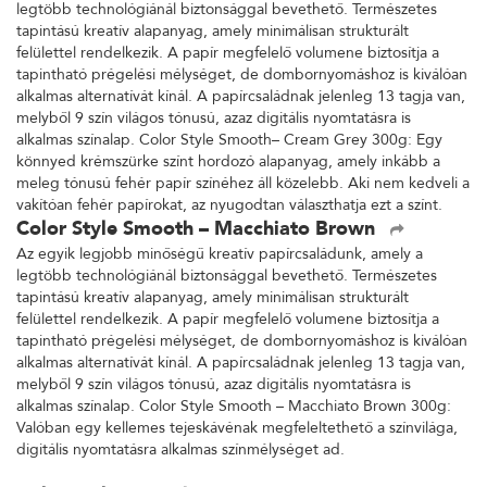
legtöbb technológiánál biztonsággal bevethető. Természetes
tapintású kreatív alapanyag, amely minimálisan strukturált
felülettel rendelkezik. A papír megfelelő volumene biztosítja a
tapintható prégelési mélységet, de dombornyomáshoz is kiválóan
alkalmas alternatívát kínál. A papírcsaládnak jelenleg 13 tagja van,
melyből 9 szín világos tónusú, azaz digitális nyomtatásra is
alkalmas színalap. Color Style Smooth– Cream Grey 300g: Egy
könnyed krémszürke színt hordozó alapanyag, amely inkább a
meleg tónusú fehér papír színéhez áll közelebb. Aki nem kedveli a
vakítóan fehér papírokat, az nyugodtan választhatja ezt a színt.
Color Style Smooth – Macchiato Brown
Az egyik legjobb minőségű kreatív papírcsaládunk, amely a
legtöbb technológiánál biztonsággal bevethető. Természetes
tapintású kreatív alapanyag, amely minimálisan strukturált
felülettel rendelkezik. A papír megfelelő volumene biztosítja a
tapintható prégelési mélységet, de dombornyomáshoz is kiválóan
alkalmas alternatívát kínál. A papírcsaládnak jelenleg 13 tagja van,
melyből 9 szín világos tónusú, azaz digitális nyomtatásra is
alkalmas színalap. Color Style Smooth – Macchiato Brown 300g:
Valóban egy kellemes tejeskávénak megfeleltethető a színvilága,
digitális nyomtatásra alkalmas színmélységet ad.