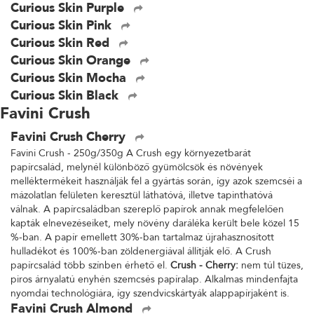
Curious Skin Purple
Curious Skin Pink
Curious Skin Red
Curious Skin Orange
Curious Skin Mocha
Curious Skin Black
Favini Crush
Favini Crush Cherry
Favini Crush - 250g/350g A Crush egy környezetbarát
papírcsalád, melynél különböző gyümölcsök és növények
melléktermékeit használják fel a gyártás során, így azok szemcséi a
mázolatlan felületen keresztül láthatóvá, illetve tapinthatóvá
válnak. A papírcsaládban szereplő papírok annak megfelelően
kapták elnevezéseiket, mely növény daráléka került bele közel 15
%-ban. A papír emellett 30%-ban tartalmaz újrahasznosított
hulladékot és 100%-ban zöldenergiával állítják elő. A Crush
papírcsalád több színben érhető el.
Crush - Cherry:
nem túl tüzes,
piros árnyalatú enyhén szemcsés papíralap. Alkalmas mindenfajta
nyomdai technológiára, így szendvicskártyák alappapírjaként is.
Favini Crush Almond