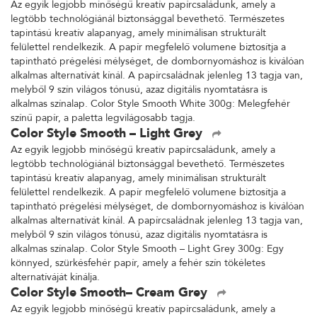
Az egyik legjobb minőségű kreatív papírcsaládunk, amely a
legtöbb technológiánál biztonsággal bevethető. Természetes
tapintású kreatív alapanyag, amely minimálisan strukturált
felülettel rendelkezik. A papír megfelelő volumene biztosítja a
tapintható prégelési mélységet, de dombornyomáshoz is kiválóan
alkalmas alternatívát kínál. A papírcsaládnak jelenleg 13 tagja van,
melyből 9 szín világos tónusú, azaz digitális nyomtatásra is
alkalmas színalap. Color Style Smooth White 300g: Melegfehér
színű papír, a paletta legvilágosabb tagja.
Color Style Smooth – Light Grey
Az egyik legjobb minőségű kreatív papírcsaládunk, amely a
legtöbb technológiánál biztonsággal bevethető. Természetes
tapintású kreatív alapanyag, amely minimálisan strukturált
felülettel rendelkezik. A papír megfelelő volumene biztosítja a
tapintható prégelési mélységet, de dombornyomáshoz is kiválóan
alkalmas alternatívát kínál. A papírcsaládnak jelenleg 13 tagja van,
melyből 9 szín világos tónusú, azaz digitális nyomtatásra is
alkalmas színalap. Color Style Smooth – Light Grey 300g: Egy
könnyed, szürkésfehér papír, amely a fehér szín tökéletes
alternatíváját kínálja.
Color Style Smooth– Cream Grey
Az egyik legjobb minőségű kreatív papírcsaládunk, amely a