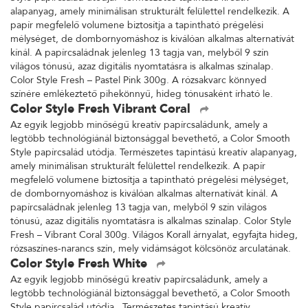
alapanyag, amely minimálisan strukturált felülettel rendelkezik. A
papír megfelelő volumene biztosítja a tapintható prégelési
mélységet, de dombornyomáshoz is kiválóan alkalmas alternatívát
kínál. A papírcsaládnak jelenleg 13 tagja van, melyből 9 szín
világos tónusú, azaz digitális nyomtatásra is alkalmas színalap.
Color Style Fresh – Pastel Pink 300g. A rózsakvarc könnyed
színére emlékeztető pihekönnyű, hideg tónusaként írható le.
Color Style Fresh Vibrant Coral
Az egyik legjobb minőségű kreatív papírcsaládunk, amely a
legtöbb technológiánál biztonsággal bevethető, a Color Smooth
Style papírcsalád utódja. Természetes tapintású kreatív alapanyag,
amely minimálisan strukturált felülettel rendelkezik. A papír
megfelelő volumene biztosítja a tapintható prégelési mélységet,
de dombornyomáshoz is kiválóan alkalmas alternatívát kínál. A
papírcsaládnak jelenleg 13 tagja van, melyből 9 szín világos
tónusú, azaz digitális nyomtatásra is alkalmas színalap. Color Style
Fresh – Vibrant Coral 300g. Világos Korall árnyalat, egyfajta hideg,
rózsaszínes-narancs szín, mely vidámságot kölcsönöz arculatának.
Color Style Fresh White
Az egyik legjobb minőségű kreatív papírcsaládunk, amely a
legtöbb technológiánál biztonsággal bevethető, a Color Smooth
Style papírcsalád utódja. Természetes tapintású kreatív