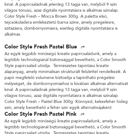
kínál. A papírcsaládnak jelenleg 13 tagja van, melyből 9 szín
világos tónusú, azaz digitális nyomtatásra is alkalmas színalap.
Color Style Fresh – Mocca Brown 300g. A paletta első,
tejcsokoládéra emlékeztető barna színe, amely prégelésre,
szitázásra, dombornyomásra, esetleg digitális nyomtatásra is
alkalmas.
Color Style Fresh Pastel Blue
Az egyik legjobb minőségű kreatív papírcsaládunk, amely a
legtöbb technológiánál biztonsággal bevethető, a Color Smooth
Style papírcsalád utódja. Természetes tapintású kreatív
alapanyag, amely minimálisan strukturált felülettel rendelkezik. A
papír megfelelő volumene biztosítja a tapintható prégelési
mélységet, de dombornyomáshoz is kiválóan alkalmas alternatívát
kínál. A papírcsaládnak jelenleg 13 tagja van, melyből 9 szín
világos tónusú, azaz digitális nyomtatásra is alkalmas színalap.
Color Style Fresh – Pastel Blue 300g. Könnyed, kékesfehér hideg
szín, amely bevethető a fehér szín egyik alternatívájaként.
Color Style Fresh Pastel Pink
Az egyik legjobb minőségű kreatív papírcsaládunk, amely a
legtöbb technológiánál biztonsággal bevethető, a Color Smooth
Style papírcsalád utódja. Természetes tapintású kreatív