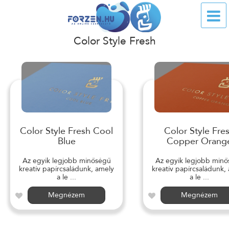
Color Style Fresh
Color Style Fresh Cool
Color Style Fre
Blue
Copper Orang
Az egyik legjobb minőségű
Az egyik legjobb min
kreatív papírcsaládunk, amely
kreatív papírcsaládunk,
a le ...
a le ...
Megnézem
Megnézem