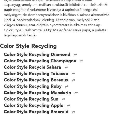
alapanyag, amely minimálisan strukturált felülettel rendelkezik. A
papír megfelelő volumene biztosítja a tapintható prégelési
mélységet, de dombornyomáshoz is kiválóan alkalmas alternatívát
kínál. A papírcsaládnak jelenleg 13 tagja van, melyből 9 szín
világos tónusú, azaz digitális nyomtatásra is alkalmas színalap.
Color Style Fresh White 300g: Melegfehér színű papír, a paletta
legvilágosabb tagja.
Color Style Recycling
Color Style Recycling Diamond
Color Style Recycling Champagne
Color Style Recycle Sahara
Color Style Recycling Tobacco
Color Style Recycling Boreaux
Color Style Recycling Ruby
Color Style Recycling Mandarin
Color Style Recycling Sun
Color Style Recycling Apple
Color Style Recycling Emerald