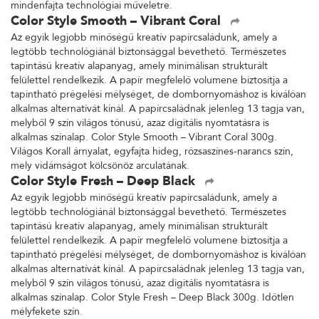
mindenfajta technológiai műveletre.
Color Style Smooth – Vibrant Coral
Az egyik legjobb minőségű kreatív papírcsaládunk, amely a
legtöbb technológiánál biztonsággal bevethető. Természetes
tapintású kreatív alapanyag, amely minimálisan strukturált
felülettel rendelkezik. A papír megfelelő volumene biztosítja a
tapintható prégelési mélységet, de dombornyomáshoz is kiválóan
alkalmas alternatívát kínál. A papírcsaládnak jelenleg 13 tagja van,
melyből 9 szín világos tónusú, azaz digitális nyomtatásra is
alkalmas színalap. Color Style Smooth – Vibrant Coral 300g.
Világos Korall árnyalat, egyfajta hideg, rózsaszínes-narancs szín,
mely vidámságot kölcsönöz arculatának.
Color Style Fresh – Deep Black
Az egyik legjobb minőségű kreatív papírcsaládunk, amely a
legtöbb technológiánál biztonsággal bevethető. Természetes
tapintású kreatív alapanyag, amely minimálisan strukturált
felülettel rendelkezik. A papír megfelelő volumene biztosítja a
tapintható prégelési mélységet, de dombornyomáshoz is kiválóan
alkalmas alternatívát kínál. A papírcsaládnak jelenleg 13 tagja van,
melyből 9 szín világos tónusú, azaz digitális nyomtatásra is
alkalmas színalap. Color Style Fresh – Deep Black 300g. Időtlen
mélyfekete szín.