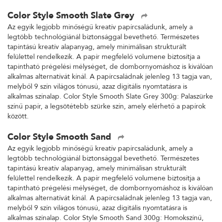
Color Style Smooth Slate Grey
Az egyik legjobb minőségű kreatív papírcsaládunk, amely a
legtöbb technológiánál biztonsággal bevethető. Természetes
tapintású kreatív alapanyag, amely minimálisan strukturált
felülettel rendelkezik. A papír megfelelő volumene biztosítja a
tapintható prégelési mélységet, de dombornyomáshoz is kiválóan
alkalmas alternatívát kínál. A papírcsaládnak jelenleg 13 tagja van,
melyből 9 szín világos tónusú, azaz digitális nyomtatásra is
alkalmas színalap. Color Style Smooth Slate Grey 300g: Palaszürke
színű papír, a legsötétebb szürke szín, amely elérhető a papírok
között.
Color Style Smooth Sand
Az egyik legjobb minőségű kreatív papírcsaládunk, amely a
legtöbb technológiánál biztonsággal bevethető. Természetes
tapintású kreatív alapanyag, amely minimálisan strukturált
felülettel rendelkezik. A papír megfelelő volumene biztosítja a
tapintható prégelési mélységet, de dombornyomáshoz is kiválóan
alkalmas alternatívát kínál. A papírcsaládnak jelenleg 13 tagja van,
melyből 9 szín világos tónusú, azaz digitális nyomtatásra is
alkalmas színalap. Color Style Smooth Sand 300g: Homokszínű,