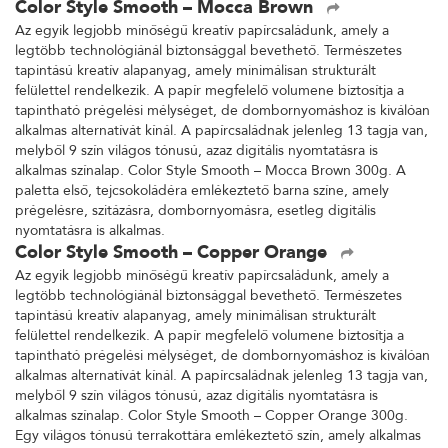
Color Style Smooth – Mocca Brown
Az egyik legjobb minőségű kreatív papírcsaládunk, amely a
legtöbb technológiánál biztonsággal bevethető. Természetes
tapintású kreatív alapanyag, amely minimálisan strukturált
felülettel rendelkezik. A papír megfelelő volumene biztosítja a
tapintható prégelési mélységet, de dombornyomáshoz is kiválóan
alkalmas alternatívát kínál. A papírcsaládnak jelenleg 13 tagja van,
melyből 9 szín világos tónusú, azaz digitális nyomtatásra is
alkalmas színalap. Color Style Smooth – Mocca Brown 300g. A
paletta első, tejcsokoládéra emlékeztető barna színe, amely
prégelésre, szitázásra, dombornyomásra, esetleg digitális
nyomtatásra is alkalmas.
Color Style Smooth – Copper Orange
Az egyik legjobb minőségű kreatív papírcsaládunk, amely a
legtöbb technológiánál biztonsággal bevethető. Természetes
tapintású kreatív alapanyag, amely minimálisan strukturált
felülettel rendelkezik. A papír megfelelő volumene biztosítja a
tapintható prégelési mélységet, de dombornyomáshoz is kiválóan
alkalmas alternatívát kínál. A papírcsaládnak jelenleg 13 tagja van,
melyből 9 szín világos tónusú, azaz digitális nyomtatásra is
alkalmas színalap. Color Style Smooth – Copper Orange 300g.
Egy világos tónusú terrakottára emlékeztető szín, amely alkalmas