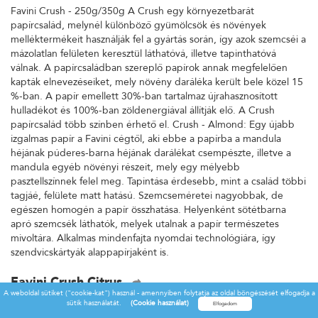
Favini Crush - 250g/350g A Crush egy környezetbarát
papírcsalád, melynél különböző gyümölcsök és növények
melléktermékeit használják fel a gyártás során, így azok szemcséi a
mázolatlan felületen keresztül láthatóvá, illetve tapinthatóvá
válnak. A papírcsaládban szereplő papírok annak megfelelően
kapták elnevezéseiket, mely növény daráléka került bele közel 15
%-ban. A papír emellett 30%-ban tartalmaz újrahasznosított
hulladékot és 100%-ban zöldenergiával állítják elő. A Crush
papírcsalád több színben érhető el. Crush - Almond: Egy újabb
izgalmas papír a Favini cégtől, aki ebbe a papírba a mandula
héjának púderes-barna héjának darálékat csempészte, illetve a
mandula egyéb növényi részeit, mely egy mélyebb
pasztellszínnek felel meg. Tapintása érdesebb, mint a család többi
tagjáé, felülete matt hatású. Szemcseméretei nagyobbak, de
egészen homogén a papír összhatása. Helyenként sötétbarna
apró szemcsék láthatók, melyek utalnak a papír természetes
mivoltára. Alkalmas mindenfajta nyomdai technológiára, így
szendvicskártyák alappapírjaként is.
Favini Crush Citrus
A weboldal sütiket ("cookie-kat") használ - amennyiben folytatja az oldal böngészését elfogadja a
Favini Crush - 250g/350g A Crush egy környezetbarát
sütik használatát.
(Cookie használat)
papírcsalád, melynél különböző gyümölcsök és növények