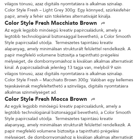
világos tónusú, azaz digitális nyomtatásra is alkalmas színalap.
Color Style Fresh – Light Grey 300g: Egy könnyed, szürkésfehér
papír, amely a fehér szín tökéletes alternatíváját kínálja.
Color Style Fresh Macchiato Brown
Az egyik legjobb minőségű kreatív papírcsaládunk, amely a
legtöbb technológiánál biztonsággal bevethető, a Color Smooth
Style papírcsalád utódja. Természetes tapintású kreatív
alapanyag, amely minimálisan strukturált felülettel rendelkezik. A
papír megfelelő volumene biztosítja a tapintható prégelési
mélységet, de dombornyomáshoz is kiválóan alkalmas alternatívát
kínál. A papírcsaládnak jelenleg 13 tagja van, melyből 9 szín
világos tónusú, azaz digitális nyomtatásra is alkalmas színalap.
Color Style Fresh – Macchiato Brown 300g: Valóban egy kellemes
tejeskávénak megfeleltethető a színvilága, digitális nyomtatásra
alkalmas színmélységet ad.
Color Style Fresh Mocca Brown
Az egyik legjobb minőségű kreatív papírcsaládunk, amely a
legtöbb technológiánál biztonsággal bevethető, a Color Smooth
Style papírcsalád utódja. Természetes tapintású kreatív
alapanyag, amely minimálisan strukturált felülettel rendelkezik. A
papír megfelelő volumene biztosítja a tapintható prégelési
mélységet, de dombornyomáshoz is kiválóan alkalmas alternatívát