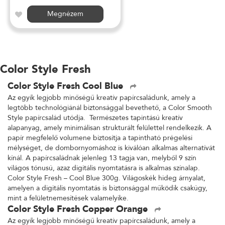
Megnézem
Color Style Fresh
Color Style Fresh Cool Blue
Az egyik legjobb minőségű kreatív papírcsaládunk, amely a
legtöbb technológiánál biztonsággal bevethető, a Color Smooth
Style papírcsalád utódja. Természetes tapintású kreatív
alapanyag, amely minimálisan strukturált felülettel rendelkezik. A
papír megfelelő volumene biztosítja a tapintható prégelési
mélységet, de dombornyomáshoz is kiválóan alkalmas alternatívát
kínál. A papírcsaládnak jelenleg 13 tagja van, melyből 9 szín
világos tónusú, azaz digitális nyomtatásra is alkalmas színalap.
Color Style Fresh – Cool Blue 300g. Világoskék hideg árnyalat,
amelyen a digitális nyomtatás is biztonsággal működik csakúgy,
mint a felületnemesítések valamelyike.
Color Style Fresh Copper Orange
Az egyik legjobb minőségű kreatív papírcsaládunk, amely a