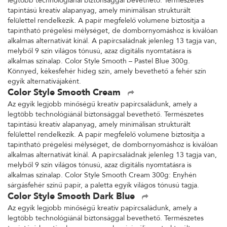
legtöbb technológiánál biztonsággal bevethető. Természetes
tapintású kreatív alapanyag, amely minimálisan strukturált
felülettel rendelkezik. A papír megfelelő volumene biztosítja a
tapintható prégelési mélységet, de dombornyomáshoz is kiválóan
alkalmas alternatívát kínál. A papírcsaládnak jelenleg 13 tagja van,
melyből 9 szín világos tónusú, azaz digitális nyomtatásra is
alkalmas színalap. Color Style Smooth – Pastel Blue 300g.
Könnyed, kékesfehér hideg szín, amely bevethető a fehér szín
egyik alternatívájaként.
Color Style Smooth Cream
Az egyik legjobb minőségű kreatív papírcsaládunk, amely a
legtöbb technológiánál biztonsággal bevethető. Természetes
tapintású kreatív alapanyag, amely minimálisan strukturált
felülettel rendelkezik. A papír megfelelő volumene biztosítja a
tapintható prégelési mélységet, de dombornyomáshoz is kiválóan
alkalmas alternatívát kínál. A papírcsaládnak jelenleg 13 tagja van,
melyből 9 szín világos tónusú, azaz digitális nyomtatásra is
alkalmas színalap. Color Style Smooth Cream 300g: Enyhén
sárgásfehér színű papír, a paletta egyik világos tónusú tagja.
Color Style Smooth Dark Blue
Az egyik legjobb minőségű kreatív papírcsaládunk, amely a
legtöbb technológiánál biztonsággal bevethető. Természetes