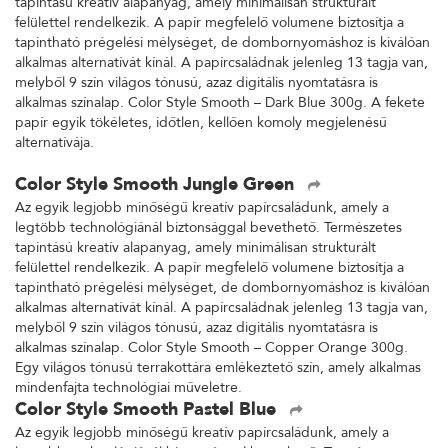
tapintású kreatív alapanyag, amely minimálisan strukturált
felülettel rendelkezik. A papír megfelelő volumene biztosítja a
tapintható prégelési mélységet, de dombornyomáshoz is kiválóan
alkalmas alternatívát kínál. A papírcsaládnak jelenleg 13 tagja van,
melyből 9 szín világos tónusú, azaz digitális nyomtatásra is
alkalmas színalap. Color Style Smooth – Dark Blue 300g. A fekete
papír egyik tökéletes, időtlen, kellően komoly megjelenésű
alternatívája.
Color Style Smooth Jungle Green
Az egyik legjobb minőségű kreatív papírcsaládunk, amely a
legtöbb technológiánál biztonsággal bevethető. Természetes
tapintású kreatív alapanyag, amely minimálisan strukturált
felülettel rendelkezik. A papír megfelelő volumene biztosítja a
tapintható prégelési mélységet, de dombornyomáshoz is kiválóan
alkalmas alternatívát kínál. A papírcsaládnak jelenleg 13 tagja van,
melyből 9 szín világos tónusú, azaz digitális nyomtatásra is
alkalmas színalap. Color Style Smooth – Copper Orange 300g.
Egy világos tónusú terrakottára emlékeztető szín, amely alkalmas
mindenfajta technológiai műveletre.
Color Style Smooth Pastel Blue
Az egyik legjobb minőségű kreatív papírcsaládunk, amely a