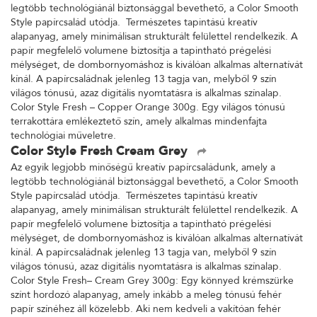
legtöbb technológiánál biztonsággal bevethető, a Color Smooth
Style papírcsalád utódja. Természetes tapintású kreatív
alapanyag, amely minimálisan strukturált felülettel rendelkezik. A
papír megfelelő volumene biztosítja a tapintható prégelési
mélységet, de dombornyomáshoz is kiválóan alkalmas alternatívát
kínál. A papírcsaládnak jelenleg 13 tagja van, melyből 9 szín
világos tónusú, azaz digitális nyomtatásra is alkalmas színalap.
Color Style Fresh – Copper Orange 300g. Egy világos tónusú
terrakottára emlékeztető szín, amely alkalmas mindenfajta
technológiai műveletre.
Color Style Fresh Cream Grey
Az egyik legjobb minőségű kreatív papírcsaládunk, amely a
legtöbb technológiánál biztonsággal bevethető, a Color Smooth
Style papírcsalád utódja. Természetes tapintású kreatív
alapanyag, amely minimálisan strukturált felülettel rendelkezik. A
papír megfelelő volumene biztosítja a tapintható prégelési
mélységet, de dombornyomáshoz is kiválóan alkalmas alternatívát
kínál. A papírcsaládnak jelenleg 13 tagja van, melyből 9 szín
világos tónusú, azaz digitális nyomtatásra is alkalmas színalap.
Color Style Fresh– Cream Grey 300g: Egy könnyed krémszürke
színt hordozó alapanyag, amely inkább a meleg tónusú fehér
papír színéhez áll közelebb. Aki nem kedveli a vakítóan fehér