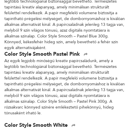
legtöbb technológiánál biztonsággal bevethető. Természetes
tapintású kreatív alapanyag, amely minimálisan strukturált
felülettel rendelkezik. A papír megfelelő volumene biztosítja a
tapintható prégelési mélységet, de dombornyomáshoz is kiválóan
alkalmas alternatívát kínál. A papírcsaládnak jelenleg 13 tagja van,
melyből 9 szín világos tónusú, azaz digitális nyomtatásra is
alkalmas színalap. Color Style Smooth – Pastel Blue 300g.
Könnyed, kékesfehér hideg szín, amely bevethető a fehér szín
egyik alternatívájaként.
Color Style Smooth Pastel Pink
Az egyik legjobb minőségű kreatív papírcsaládunk, amely a
legtöbb technológiánál biztonsággal bevethető. Természetes
tapintású kreatív alapanyag, amely minimálisan strukturált
felülettel rendelkezik. A papír megfelelő volumene biztosítja a
tapintható prégelési mélységet, de dombornyomáshoz is kiválóan
alkalmas alternatívát kínál. A papírcsaládnak jelenleg 13 tagja van,
melyből 9 szín világos tónusú, azaz digitális nyomtatásra is
alkalmas színalap. Color Style Smooth – Pastel Pink 300g. A
rózsakvarc könnyed színére emlékeztető pihekönnyű, hideg
tónusaként írható le.
Color Style Smooth White