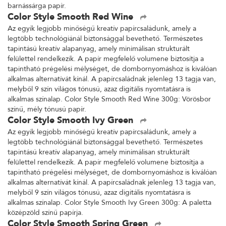
barnássárga papír.
Color Style Smooth Red Wine
Az egyik legjobb minőségű kreatív papírcsaládunk, amely a
legtöbb technológiánál biztonsággal bevethető. Természetes
tapintású kreatív alapanyag, amely minimálisan strukturált
felülettel rendelkezik. A papír megfelelő volumene biztosítja a
tapintható prégelési mélységet, de dombornyomáshoz is kiválóan
alkalmas alternatívát kínál. A papírcsaládnak jelenleg 13 tagja van,
melyből 9 szín világos tónusú, azaz digitális nyomtatásra is
alkalmas színalap. Color Style Smooth Red Wine 300g: Vörösbor
színű, mély tónusú papír.
Color Style Smooth Ivy Green
Az egyik legjobb minőségű kreatív papírcsaládunk, amely a
legtöbb technológiánál biztonsággal bevethető. Természetes
tapintású kreatív alapanyag, amely minimálisan strukturált
felülettel rendelkezik. A papír megfelelő volumene biztosítja a
tapintható prégelési mélységet, de dombornyomáshoz is kiválóan
alkalmas alternatívát kínál. A papírcsaládnak jelenleg 13 tagja van,
melyből 9 szín világos tónusú, azaz digitális nyomtatásra is
alkalmas színalap. Color Style Smooth Ivy Green 300g: A paletta
középzöld színű papírja.
Color Style Smooth Spring Green