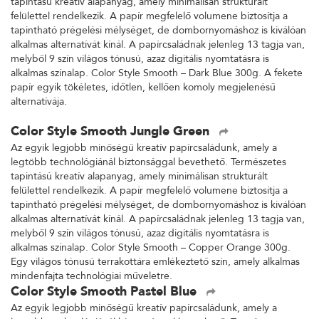
tapintású kreatív alapanyag, amely minimálisan strukturált
felülettel rendelkezik. A papír megfelelő volumene biztosítja a
tapintható prégelési mélységet, de dombornyomáshoz is kiválóan
alkalmas alternatívát kínál. A papírcsaládnak jelenleg 13 tagja van,
melyből 9 szín világos tónusú, azaz digitális nyomtatásra is
alkalmas színalap. Color Style Smooth – Dark Blue 300g. A fekete
papír egyik tökéletes, időtlen, kellően komoly megjelenésű
alternatívája.
Color Style Smooth Jungle Green
Az egyik legjobb minőségű kreatív papírcsaládunk, amely a
legtöbb technológiánál biztonsággal bevethető. Természetes
tapintású kreatív alapanyag, amely minimálisan strukturált
felülettel rendelkezik. A papír megfelelő volumene biztosítja a
tapintható prégelési mélységet, de dombornyomáshoz is kiválóan
alkalmas alternatívát kínál. A papírcsaládnak jelenleg 13 tagja van,
melyből 9 szín világos tónusú, azaz digitális nyomtatásra is
alkalmas színalap. Color Style Smooth – Copper Orange 300g.
Egy világos tónusú terrakottára emlékeztető szín, amely alkalmas
mindenfajta technológiai műveletre.
Color Style Smooth Pastel Blue
Az egyik legjobb minőségű kreatív papírcsaládunk, amely a