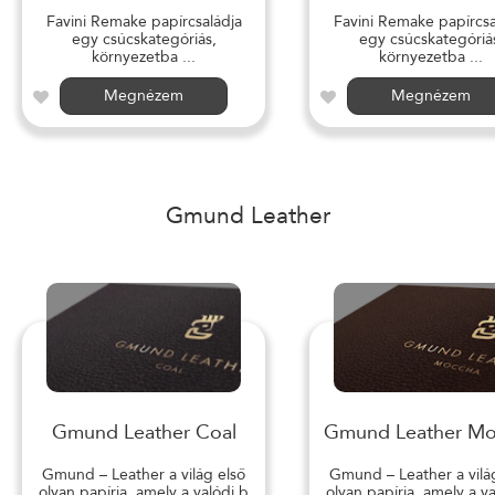
Favini Remake papírcsaládja
Favini Remake papírcsa
egy csúcskategóriás,
egy csúcskategóriá
környezetba ...
környezetba ...
Megnézem
Megnézem
Gmund Leather
Gmund Leather Coal
Gmund Leather M
Gmund – Leather a világ első
Gmund – Leather a vilá
olyan papírja, amely a valódi b
olyan papírja, amely a v