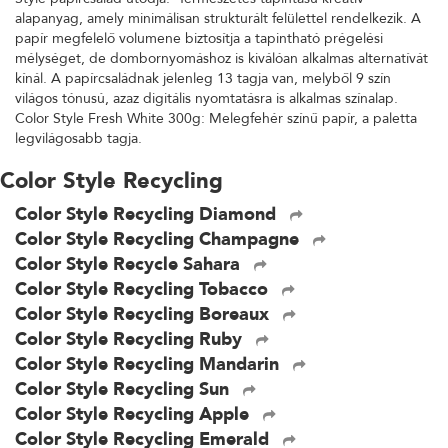
alapanyag, amely minimálisan strukturált felülettel rendelkezik. A
papír megfelelő volumene biztosítja a tapintható prégelési
mélységet, de dombornyomáshoz is kiválóan alkalmas alternatívát
kínál. A papírcsaládnak jelenleg 13 tagja van, melyből 9 szín
világos tónusú, azaz digitális nyomtatásra is alkalmas színalap.
Color Style Fresh White 300g: Melegfehér színű papír, a paletta
legvilágosabb tagja.
Color Style Recycling
Color Style Recycling Diamond
Color Style Recycling Champagne
Color Style Recycle Sahara
Color Style Recycling Tobacco
Color Style Recycling Boreaux
Color Style Recycling Ruby
Color Style Recycling Mandarin
Color Style Recycling Sun
Color Style Recycling Apple
Color Style Recycling Emerald