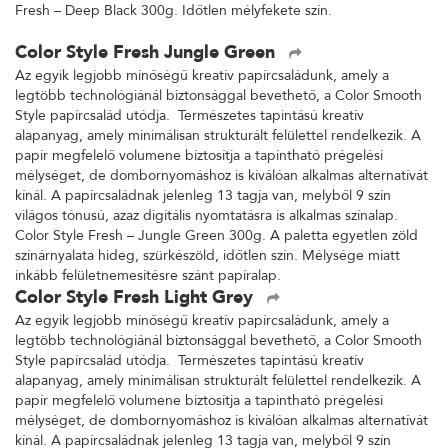
Fresh – Deep Black 300g. Időtlen mélyfekete szín.
Color Style Fresh Jungle Green
Az egyik legjobb minőségű kreatív papírcsaládunk, amely a
legtöbb technológiánál biztonsággal bevethető, a Color Smooth
Style papírcsalád utódja. Természetes tapintású kreatív
alapanyag, amely minimálisan strukturált felülettel rendelkezik. A
papír megfelelő volumene biztosítja a tapintható prégelési
mélységet, de dombornyomáshoz is kiválóan alkalmas alternatívát
kínál. A papírcsaládnak jelenleg 13 tagja van, melyből 9 szín
világos tónusú, azaz digitális nyomtatásra is alkalmas színalap.
Color Style Fresh – Jungle Green 300g. A paletta egyetlen zöld
színárnyalata hideg, szürkészöld, időtlen szín. Mélysége miatt
inkább felületnemesítésre szánt papíralap.
Color Style Fresh Light Grey
Az egyik legjobb minőségű kreatív papírcsaládunk, amely a
legtöbb technológiánál biztonsággal bevethető, a Color Smooth
Style papírcsalád utódja. Természetes tapintású kreatív
alapanyag, amely minimálisan strukturált felülettel rendelkezik. A
papír megfelelő volumene biztosítja a tapintható prégelési
mélységet, de dombornyomáshoz is kiválóan alkalmas alternatívát
kínál. A papírcsaládnak jelenleg 13 tagja van, melyből 9 szín