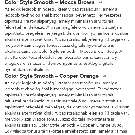
Color Style Smooth – Mocca Brown
Az egyik legjobb minőségű kreatív papírcsaládunk, amely a
legtöbb technológiánál biztonsággal bevethető. Természetes
tapintású kreatív alapanyag, amely minimálisan strukturált
felülettel rendelkezik. A papír megfelelő volumene biztosítja a
tapintható prégelési mélységet, de dombornyomáshoz is kiválóan
alkalmas alternatívát kínál. A papírcsaládnak jelenleg 13 tagja van,
melyből 9 szín világos tónusú, azaz digitális nyomtatásra is
alkalmas színalap. Color Style Smooth – Mocca Brown 300g. A
paletta első, tejcsokoládéra emlékeztető barna színe, amely
prégelésre, szitázásra, dombornyomásra, esetleg digitális
nyomtatásra is alkalmas.
Color Style Smooth – Copper Orange
Az egyik legjobb minőségű kreatív papírcsaládunk, amely a
legtöbb technológiánál biztonsággal bevethető. Természetes
tapintású kreatív alapanyag, amely minimálisan strukturált
felülettel rendelkezik. A papír megfelelő volumene biztosítja a
tapintható prégelési mélységet, de dombornyomáshoz is kiválóan
alkalmas alternatívát kínál. A papírcsaládnak jelenleg 13 tagja van,
melyből 9 szín világos tónusú, azaz digitális nyomtatásra is
alkalmas színalap. Color Style Smooth – Copper Orange 300g.
Egy világos tónusú terrakottára emlékeztető szín, amely alkalmas