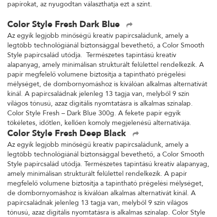
papírokat, az nyugodtan választhatja ezt a színt.
Color Style Fresh Dark Blue
Az egyik legjobb minőségű kreatív papírcsaládunk, amely a
legtöbb technológiánál biztonsággal bevethető, a Color Smooth
Style papírcsalád utódja. Természetes tapintású kreatív
alapanyag, amely minimálisan strukturált felülettel rendelkezik. A
papír megfelelő volumene biztosítja a tapintható prégelési
mélységet, de dombornyomáshoz is kiválóan alkalmas alternatívát
kínál. A papírcsaládnak jelenleg 13 tagja van, melyből 9 szín
világos tónusú, azaz digitális nyomtatásra is alkalmas színalap.
Color Style Fresh – Dark Blue 300g. A fekete papír egyik
tökéletes, időtlen, kellően komoly megjelenésű alternatívája.
Color Style Fresh Deep Black
Az egyik legjobb minőségű kreatív papírcsaládunk, amely a
legtöbb technológiánál biztonsággal bevethető, a Color Smooth
Style papírcsalád utódja. Természetes tapintású kreatív alapanyag,
amely minimálisan strukturált felülettel rendelkezik. A papír
megfelelő volumene biztosítja a tapintható prégelési mélységet,
de dombornyomáshoz is kiválóan alkalmas alternatívát kínál. A
papírcsaládnak jelenleg 13 tagja van, melyből 9 szín világos
tónusú, azaz digitális nyomtatásra is alkalmas színalap. Color Style