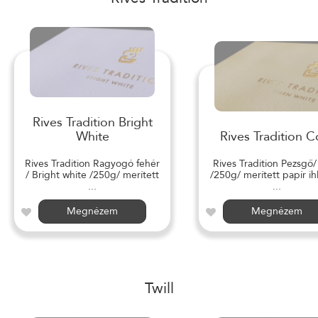
Rives Tradition Bright
White
Rives Tradition C
Rives Tradition Ragyogó fehér
Rives Tradition Pezsgő
/ Bright white /250g/ merített
/250g/ merített papír ihl
...
...
Megnézem
Megnézem
Twill