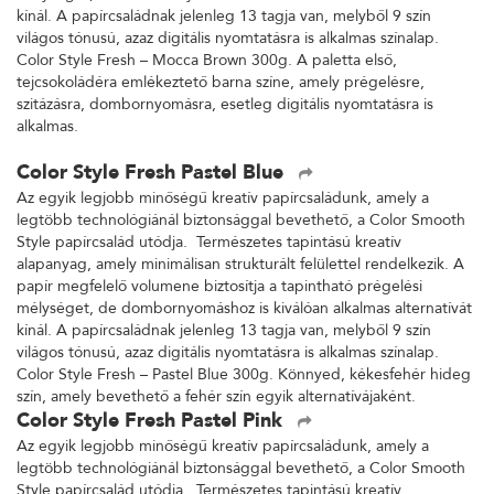
kínál. A papírcsaládnak jelenleg 13 tagja van, melyből 9 szín
világos tónusú, azaz digitális nyomtatásra is alkalmas színalap.
Color Style Fresh – Mocca Brown 300g. A paletta első,
tejcsokoládéra emlékeztető barna színe, amely prégelésre,
szitázásra, dombornyomásra, esetleg digitális nyomtatásra is
alkalmas.
Color Style Fresh Pastel Blue
Az egyik legjobb minőségű kreatív papírcsaládunk, amely a
legtöbb technológiánál biztonsággal bevethető, a Color Smooth
Style papírcsalád utódja. Természetes tapintású kreatív
alapanyag, amely minimálisan strukturált felülettel rendelkezik. A
papír megfelelő volumene biztosítja a tapintható prégelési
mélységet, de dombornyomáshoz is kiválóan alkalmas alternatívát
kínál. A papírcsaládnak jelenleg 13 tagja van, melyből 9 szín
világos tónusú, azaz digitális nyomtatásra is alkalmas színalap.
Color Style Fresh – Pastel Blue 300g. Könnyed, kékesfehér hideg
szín, amely bevethető a fehér szín egyik alternatívájaként.
Color Style Fresh Pastel Pink
Az egyik legjobb minőségű kreatív papírcsaládunk, amely a
legtöbb technológiánál biztonsággal bevethető, a Color Smooth
Style papírcsalád utódja. Természetes tapintású kreatív