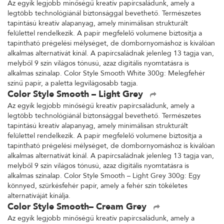
Az egyik legjobb minőségű kreatív papírcsaládunk, amely a
legtöbb technológiánál biztonsággal bevethető. Természetes
tapintású kreatív alapanyag, amely minimálisan strukturált
felülettel rendelkezik. A papír megfelelő volumene biztosítja a
tapintható prégelési mélységet, de dombornyomáshoz is kiválóan
alkalmas alternatívát kínál. A papírcsaládnak jelenleg 13 tagja van,
melyből 9 szín világos tónusú, azaz digitális nyomtatásra is
alkalmas színalap. Color Style Smooth White 300g: Melegfehér
színű papír, a paletta legvilágosabb tagja.
Color Style Smooth – Light Grey
Az egyik legjobb minőségű kreatív papírcsaládunk, amely a
legtöbb technológiánál biztonsággal bevethető. Természetes
tapintású kreatív alapanyag, amely minimálisan strukturált
felülettel rendelkezik. A papír megfelelő volumene biztosítja a
tapintható prégelési mélységet, de dombornyomáshoz is kiválóan
alkalmas alternatívát kínál. A papírcsaládnak jelenleg 13 tagja van,
melyből 9 szín világos tónusú, azaz digitális nyomtatásra is
alkalmas színalap. Color Style Smooth – Light Grey 300g: Egy
könnyed, szürkésfehér papír, amely a fehér szín tökéletes
alternatíváját kínálja.
Color Style Smooth– Cream Grey
Az egyik legjobb minőségű kreatív papírcsaládunk, amely a