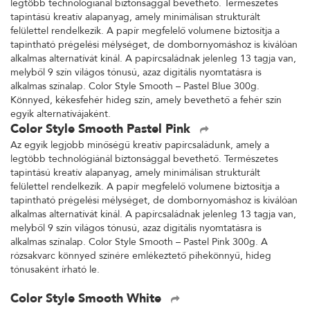
legtöbb technológiánál biztonsággal bevethető. Természetes
tapintású kreatív alapanyag, amely minimálisan strukturált
felülettel rendelkezik. A papír megfelelő volumene biztosítja a
tapintható prégelési mélységet, de dombornyomáshoz is kiválóan
alkalmas alternatívát kínál. A papírcsaládnak jelenleg 13 tagja van,
melyből 9 szín világos tónusú, azaz digitális nyomtatásra is
alkalmas színalap. Color Style Smooth – Pastel Blue 300g.
Könnyed, kékesfehér hideg szín, amely bevethető a fehér szín
egyik alternatívájaként.
Color Style Smooth Pastel Pink
Az egyik legjobb minőségű kreatív papírcsaládunk, amely a
legtöbb technológiánál biztonsággal bevethető. Természetes
tapintású kreatív alapanyag, amely minimálisan strukturált
felülettel rendelkezik. A papír megfelelő volumene biztosítja a
tapintható prégelési mélységet, de dombornyomáshoz is kiválóan
alkalmas alternatívát kínál. A papírcsaládnak jelenleg 13 tagja van,
melyből 9 szín világos tónusú, azaz digitális nyomtatásra is
alkalmas színalap. Color Style Smooth – Pastel Pink 300g. A
rózsakvarc könnyed színére emlékeztető pihekönnyű, hideg
tónusaként írható le.
Color Style Smooth White