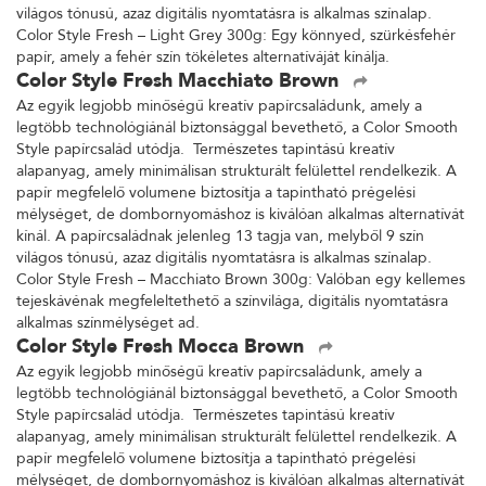
világos tónusú, azaz digitális nyomtatásra is alkalmas színalap.
Color Style Fresh – Light Grey 300g: Egy könnyed, szürkésfehér
papír, amely a fehér szín tökéletes alternatíváját kínálja.
Color Style Fresh Macchiato Brown
Az egyik legjobb minőségű kreatív papírcsaládunk, amely a
legtöbb technológiánál biztonsággal bevethető, a Color Smooth
Style papírcsalád utódja. Természetes tapintású kreatív
alapanyag, amely minimálisan strukturált felülettel rendelkezik. A
papír megfelelő volumene biztosítja a tapintható prégelési
mélységet, de dombornyomáshoz is kiválóan alkalmas alternatívát
kínál. A papírcsaládnak jelenleg 13 tagja van, melyből 9 szín
világos tónusú, azaz digitális nyomtatásra is alkalmas színalap.
Color Style Fresh – Macchiato Brown 300g: Valóban egy kellemes
tejeskávénak megfeleltethető a színvilága, digitális nyomtatásra
alkalmas színmélységet ad.
Color Style Fresh Mocca Brown
Az egyik legjobb minőségű kreatív papírcsaládunk, amely a
legtöbb technológiánál biztonsággal bevethető, a Color Smooth
Style papírcsalád utódja. Természetes tapintású kreatív
alapanyag, amely minimálisan strukturált felülettel rendelkezik. A
papír megfelelő volumene biztosítja a tapintható prégelési
mélységet, de dombornyomáshoz is kiválóan alkalmas alternatívát