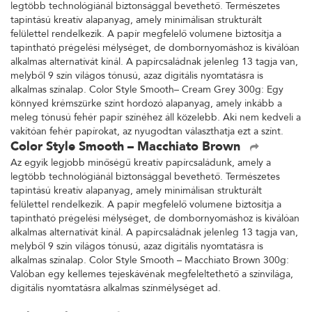
legtöbb technológiánál biztonsággal bevethető. Természetes
tapintású kreatív alapanyag, amely minimálisan strukturált
felülettel rendelkezik. A papír megfelelő volumene biztosítja a
tapintható prégelési mélységet, de dombornyomáshoz is kiválóan
alkalmas alternatívát kínál. A papírcsaládnak jelenleg 13 tagja van,
melyből 9 szín világos tónusú, azaz digitális nyomtatásra is
alkalmas színalap. Color Style Smooth– Cream Grey 300g: Egy
könnyed krémszürke színt hordozó alapanyag, amely inkább a
meleg tónusú fehér papír színéhez áll közelebb. Aki nem kedveli a
vakítóan fehér papírokat, az nyugodtan választhatja ezt a színt.
Color Style Smooth – Macchiato Brown
Az egyik legjobb minőségű kreatív papírcsaládunk, amely a
legtöbb technológiánál biztonsággal bevethető. Természetes
tapintású kreatív alapanyag, amely minimálisan strukturált
felülettel rendelkezik. A papír megfelelő volumene biztosítja a
tapintható prégelési mélységet, de dombornyomáshoz is kiválóan
alkalmas alternatívát kínál. A papírcsaládnak jelenleg 13 tagja van,
melyből 9 szín világos tónusú, azaz digitális nyomtatásra is
alkalmas színalap. Color Style Smooth – Macchiato Brown 300g:
Valóban egy kellemes tejeskávénak megfeleltethető a színvilága,
digitális nyomtatásra alkalmas színmélységet ad.