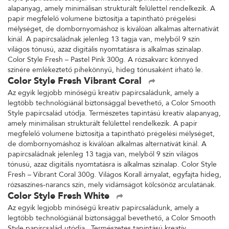
alapanyag, amely minimálisan strukturált felülettel rendelkezik. A
papír megfelelő volumene biztosítja a tapintható prégelési
mélységet, de dombornyomáshoz is kiválóan alkalmas alternatívát
kínál. A papírcsaládnak jelenleg 13 tagja van, melyből 9 szín
világos tónusú, azaz digitális nyomtatásra is alkalmas színalap.
Color Style Fresh – Pastel Pink 300g. A rózsakvarc könnyed
színére emlékeztető pihekönnyű, hideg tónusaként írható le.
Color Style Fresh Vibrant Coral
Az egyik legjobb minőségű kreatív papírcsaládunk, amely a
legtöbb technológiánál biztonsággal bevethető, a Color Smooth
Style papírcsalád utódja. Természetes tapintású kreatív alapanyag,
amely minimálisan strukturált felülettel rendelkezik. A papír
megfelelő volumene biztosítja a tapintható prégelési mélységet,
de dombornyomáshoz is kiválóan alkalmas alternatívát kínál. A
papírcsaládnak jelenleg 13 tagja van, melyből 9 szín világos
tónusú, azaz digitális nyomtatásra is alkalmas színalap. Color Style
Fresh – Vibrant Coral 300g. Világos Korall árnyalat, egyfajta hideg,
rózsaszínes-narancs szín, mely vidámságot kölcsönöz arculatának.
Color Style Fresh White
Az egyik legjobb minőségű kreatív papírcsaládunk, amely a
legtöbb technológiánál biztonsággal bevethető, a Color Smooth
Style papírcsalád utódja. Természetes tapintású kreatív