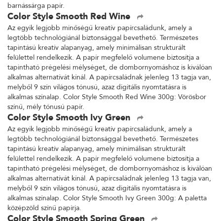
barnássárga papír.
Color Style Smooth Red Wine
Az egyik legjobb minőségű kreatív papírcsaládunk, amely a
legtöbb technológiánál biztonsággal bevethető. Természetes
tapintású kreatív alapanyag, amely minimálisan strukturált
felülettel rendelkezik. A papír megfelelő volumene biztosítja a
tapintható prégelési mélységet, de dombornyomáshoz is kiválóan
alkalmas alternatívát kínál. A papírcsaládnak jelenleg 13 tagja van,
melyből 9 szín világos tónusú, azaz digitális nyomtatásra is
alkalmas színalap. Color Style Smooth Red Wine 300g: Vörösbor
színű, mély tónusú papír.
Color Style Smooth Ivy Green
Az egyik legjobb minőségű kreatív papírcsaládunk, amely a
legtöbb technológiánál biztonsággal bevethető. Természetes
tapintású kreatív alapanyag, amely minimálisan strukturált
felülettel rendelkezik. A papír megfelelő volumene biztosítja a
tapintható prégelési mélységet, de dombornyomáshoz is kiválóan
alkalmas alternatívát kínál. A papírcsaládnak jelenleg 13 tagja van,
melyből 9 szín világos tónusú, azaz digitális nyomtatásra is
alkalmas színalap. Color Style Smooth Ivy Green 300g: A paletta
középzöld színű papírja.
Color Style Smooth Spring Green