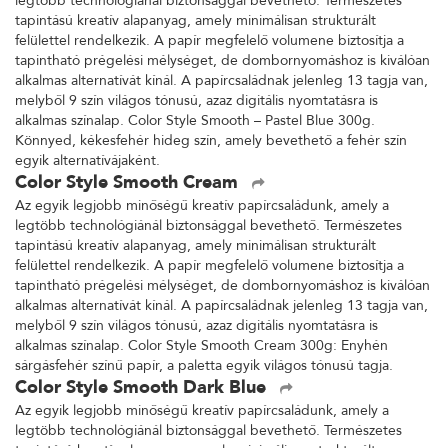
legtöbb technológiánál biztonsággal bevethető. Természetes
tapintású kreatív alapanyag, amely minimálisan strukturált
felülettel rendelkezik. A papír megfelelő volumene biztosítja a
tapintható prégelési mélységet, de dombornyomáshoz is kiválóan
alkalmas alternatívát kínál. A papírcsaládnak jelenleg 13 tagja van,
melyből 9 szín világos tónusú, azaz digitális nyomtatásra is
alkalmas színalap. Color Style Smooth – Pastel Blue 300g.
Könnyed, kékesfehér hideg szín, amely bevethető a fehér szín
egyik alternatívájaként.
Color Style Smooth Cream
Az egyik legjobb minőségű kreatív papírcsaládunk, amely a
legtöbb technológiánál biztonsággal bevethető. Természetes
tapintású kreatív alapanyag, amely minimálisan strukturált
felülettel rendelkezik. A papír megfelelő volumene biztosítja a
tapintható prégelési mélységet, de dombornyomáshoz is kiválóan
alkalmas alternatívát kínál. A papírcsaládnak jelenleg 13 tagja van,
melyből 9 szín világos tónusú, azaz digitális nyomtatásra is
alkalmas színalap. Color Style Smooth Cream 300g: Enyhén
sárgásfehér színű papír, a paletta egyik világos tónusú tagja.
Color Style Smooth Dark Blue
Az egyik legjobb minőségű kreatív papírcsaládunk, amely a
legtöbb technológiánál biztonsággal bevethető. Természetes