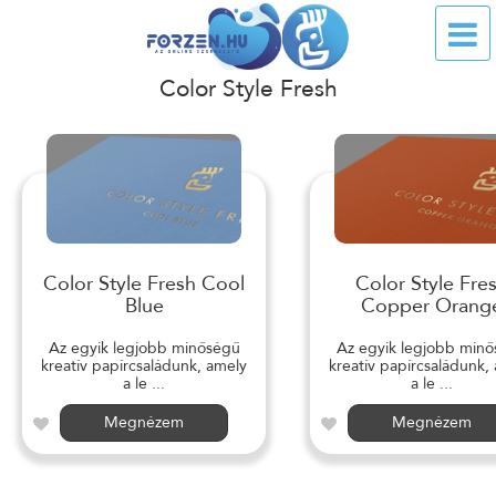
Color Style Fresh
Color Style Fresh Cool
Color Style Fre
Blue
Copper Orang
Az egyik legjobb minőségű
Az egyik legjobb min
kreatív papírcsaládunk, amely
kreatív papírcsaládunk,
a le ...
a le ...
Megnézem
Megnézem