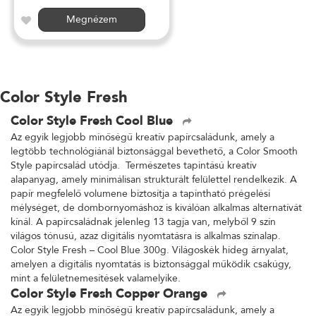
Megnézem
Color Style Fresh
Color Style Fresh Cool Blue
Az egyik legjobb minőségű kreatív papírcsaládunk, amely a
legtöbb technológiánál biztonsággal bevethető, a Color Smooth
Style papírcsalád utódja. Természetes tapintású kreatív
alapanyag, amely minimálisan strukturált felülettel rendelkezik. A
papír megfelelő volumene biztosítja a tapintható prégelési
mélységet, de dombornyomáshoz is kiválóan alkalmas alternatívát
kínál. A papírcsaládnak jelenleg 13 tagja van, melyből 9 szín
világos tónusú, azaz digitális nyomtatásra is alkalmas színalap.
Color Style Fresh – Cool Blue 300g. Világoskék hideg árnyalat,
amelyen a digitális nyomtatás is biztonsággal működik csakúgy,
mint a felületnemesítések valamelyike.
Color Style Fresh Copper Orange
Az egyik legjobb minőségű kreatív papírcsaládunk, amely a