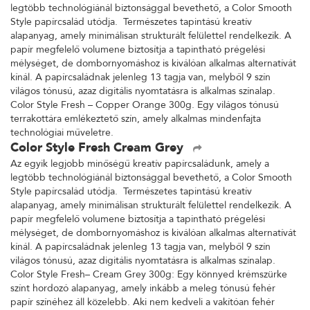
legtöbb technológiánál biztonsággal bevethető, a Color Smooth
Style papírcsalád utódja. Természetes tapintású kreatív
alapanyag, amely minimálisan strukturált felülettel rendelkezik. A
papír megfelelő volumene biztosítja a tapintható prégelési
mélységet, de dombornyomáshoz is kiválóan alkalmas alternatívát
kínál. A papírcsaládnak jelenleg 13 tagja van, melyből 9 szín
világos tónusú, azaz digitális nyomtatásra is alkalmas színalap.
Color Style Fresh – Copper Orange 300g. Egy világos tónusú
terrakottára emlékeztető szín, amely alkalmas mindenfajta
technológiai műveletre.
Color Style Fresh Cream Grey
Az egyik legjobb minőségű kreatív papírcsaládunk, amely a
legtöbb technológiánál biztonsággal bevethető, a Color Smooth
Style papírcsalád utódja. Természetes tapintású kreatív
alapanyag, amely minimálisan strukturált felülettel rendelkezik. A
papír megfelelő volumene biztosítja a tapintható prégelési
mélységet, de dombornyomáshoz is kiválóan alkalmas alternatívát
kínál. A papírcsaládnak jelenleg 13 tagja van, melyből 9 szín
világos tónusú, azaz digitális nyomtatásra is alkalmas színalap.
Color Style Fresh– Cream Grey 300g: Egy könnyed krémszürke
színt hordozó alapanyag, amely inkább a meleg tónusú fehér
papír színéhez áll közelebb. Aki nem kedveli a vakítóan fehér