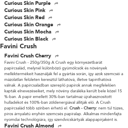
Curious Skin Purple
Curious Skin Pink
Curious Skin Red
Curious Skin Orange
Curious Skin Mocha
Curious Skin Black
Favini Crush
Favini Crush Cherry
Favini Crush - 250g/350g A Crush egy környezetbarát
papírcsalád, melynél különböző gyümölcsök és növények
melléktermékeit használják fel a gyártás során, így azok szemcséi a
mázolatlan felületen keresztül láthatóvá, illetve tapinthatóvá
válnak. A papírcsaládban szereplő papírok annak megfelelően
kapták elnevezéseiket, mely növény daráléka került bele közel 15
%-ban. A papír emellett 30%-ban tartalmaz újrahasznosított
hulladékot és 100%-ban zöldenergiával állítják elő. A Crush
papírcsalád több színben érhető el.
Crush - Cherry:
nem túl tüzes,
piros árnyalatú enyhén szemcsés papíralap. Alkalmas mindenfajta
nyomdai technológiára, így szendvicskártyák alappapírjaként is.
Favini Crush Almond