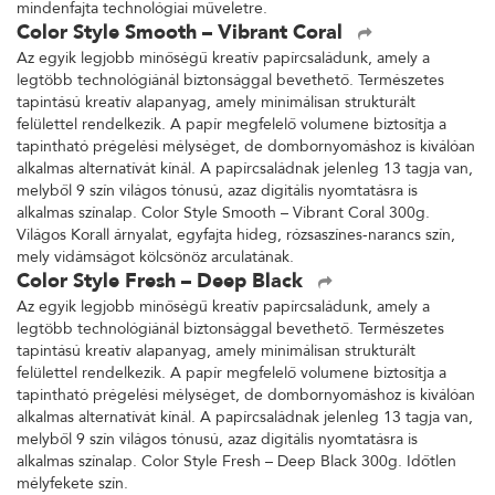
mindenfajta technológiai műveletre.
Color Style Smooth – Vibrant Coral
Az egyik legjobb minőségű kreatív papírcsaládunk, amely a
legtöbb technológiánál biztonsággal bevethető. Természetes
tapintású kreatív alapanyag, amely minimálisan strukturált
felülettel rendelkezik. A papír megfelelő volumene biztosítja a
tapintható prégelési mélységet, de dombornyomáshoz is kiválóan
alkalmas alternatívát kínál. A papírcsaládnak jelenleg 13 tagja van,
melyből 9 szín világos tónusú, azaz digitális nyomtatásra is
alkalmas színalap. Color Style Smooth – Vibrant Coral 300g.
Világos Korall árnyalat, egyfajta hideg, rózsaszínes-narancs szín,
mely vidámságot kölcsönöz arculatának.
Color Style Fresh – Deep Black
Az egyik legjobb minőségű kreatív papírcsaládunk, amely a
legtöbb technológiánál biztonsággal bevethető. Természetes
tapintású kreatív alapanyag, amely minimálisan strukturált
felülettel rendelkezik. A papír megfelelő volumene biztosítja a
tapintható prégelési mélységet, de dombornyomáshoz is kiválóan
alkalmas alternatívát kínál. A papírcsaládnak jelenleg 13 tagja van,
melyből 9 szín világos tónusú, azaz digitális nyomtatásra is
alkalmas színalap. Color Style Fresh – Deep Black 300g. Időtlen
mélyfekete szín.