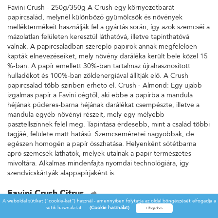
Favini Crush - 250g/350g A Crush egy környezetbarát
papírcsalád, melynél különböző gyümölcsök és növények
melléktermékeit használják fel a gyártás során, így azok szemcséi a
mázolatlan felületen keresztül láthatóvá, illetve tapinthatóvá
válnak. A papírcsaládban szereplő papírok annak megfelelően
kapták elnevezéseiket, mely növény daráléka került bele közel 15
%-ban. A papír emellett 30%-ban tartalmaz újrahasznosított
hulladékot és 100%-ban zöldenergiával állítják elő. A Crush
papírcsalád több színben érhető el. Crush - Almond: Egy újabb
izgalmas papír a Favini cégtől, aki ebbe a papírba a mandula
héjának púderes-barna héjának darálékat csempészte, illetve a
mandula egyéb növényi részeit, mely egy mélyebb
pasztellszínnek felel meg. Tapintása érdesebb, mint a család többi
tagjáé, felülete matt hatású. Szemcseméretei nagyobbak, de
egészen homogén a papír összhatása. Helyenként sötétbarna
apró szemcsék láthatók, melyek utalnak a papír természetes
mivoltára. Alkalmas mindenfajta nyomdai technológiára, így
szendvicskártyák alappapírjaként is.
Favini Crush Citrus
A weboldal sütiket ("cookie-kat") használ - amennyiben folytatja az oldal böngészését elfogadja a
Favini Crush - 250g/350g A Crush egy környezetbarát
sütik használatát.
(Cookie használat)
papírcsalád, melynél különböző gyümölcsök és növények