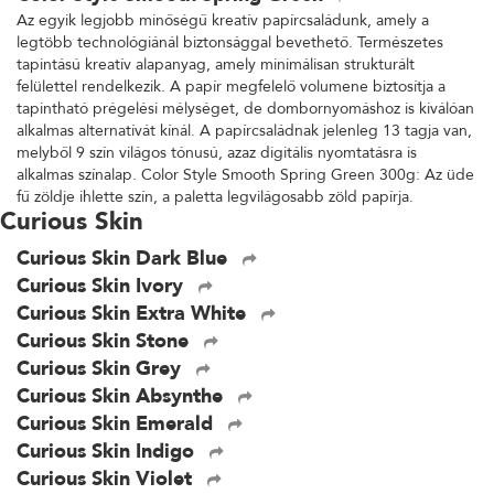
Az egyik legjobb minőségű kreatív papírcsaládunk, amely a
legtöbb technológiánál biztonsággal bevethető. Természetes
tapintású kreatív alapanyag, amely minimálisan strukturált
felülettel rendelkezik. A papír megfelelő volumene biztosítja a
tapintható prégelési mélységet, de dombornyomáshoz is kiválóan
alkalmas alternatívát kínál. A papírcsaládnak jelenleg 13 tagja van,
melyből 9 szín világos tónusú, azaz digitális nyomtatásra is
alkalmas színalap. Color Style Smooth Spring Green 300g: Az üde
fű zöldje ihlette szín, a paletta legvilágosabb zöld papírja.
Curious Skin
Curious Skin Dark Blue
Curious Skin Ivory
Curious Skin Extra White
Curious Skin Stone
Curious Skin Grey
Curious Skin Absynthe
Curious Skin Emerald
Curious Skin Indigo
Curious Skin Violet