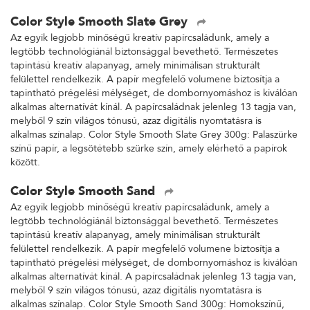
Color Style Smooth Slate Grey
Az egyik legjobb minőségű kreatív papírcsaládunk, amely a
legtöbb technológiánál biztonsággal bevethető. Természetes
tapintású kreatív alapanyag, amely minimálisan strukturált
felülettel rendelkezik. A papír megfelelő volumene biztosítja a
tapintható prégelési mélységet, de dombornyomáshoz is kiválóan
alkalmas alternatívát kínál. A papírcsaládnak jelenleg 13 tagja van,
melyből 9 szín világos tónusú, azaz digitális nyomtatásra is
alkalmas színalap. Color Style Smooth Slate Grey 300g: Palaszürke
színű papír, a legsötétebb szürke szín, amely elérhető a papírok
között.
Color Style Smooth Sand
Az egyik legjobb minőségű kreatív papírcsaládunk, amely a
legtöbb technológiánál biztonsággal bevethető. Természetes
tapintású kreatív alapanyag, amely minimálisan strukturált
felülettel rendelkezik. A papír megfelelő volumene biztosítja a
tapintható prégelési mélységet, de dombornyomáshoz is kiválóan
alkalmas alternatívát kínál. A papírcsaládnak jelenleg 13 tagja van,
melyből 9 szín világos tónusú, azaz digitális nyomtatásra is
alkalmas színalap. Color Style Smooth Sand 300g: Homokszínű,