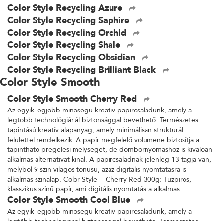
Color Style Recycling Azure
Color Style Recycling Saphire
Color Style Recycling Orchid
Color Style Recycling Shale
Color Style Recycling Obsidian
Color Style Recycling Brilliant Black
Color Style Smooth
Color Style Smooth Cherry Red
Az egyik legjobb minőségű kreatív papírcsaládunk, amely a
legtöbb technológiánál biztonsággal bevethető. Természetes
tapintású kreatív alapanyag, amely minimálisan strukturált
felülettel rendelkezik. A papír megfelelő volumene biztosítja a
tapintható prégelési mélységet, de dombornyomáshoz is kiválóan
alkalmas alternatívát kínál. A papírcsaládnak jelenleg 13 tagja van,
melyből 9 szín világos tónusú, azaz digitális nyomtatásra is
alkalmas színalap. Color Style - Cherry Red 300g: Tűzpiros,
klasszikus színű papír, ami digitális nyomtatásra alkalmas.
Color Style Smooth Cool Blue
Az egyik legjobb minőségű kreatív papírcsaládunk, amely a