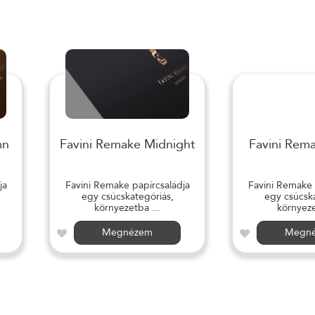
mn
Favini Remake Midnight
Favini Rem
ja
Favini Remake papírcsaládja
Favini Remake 
egy csúcskategóriás,
egy csúcska
környezetba ...
környeze
Megnézem
Megn