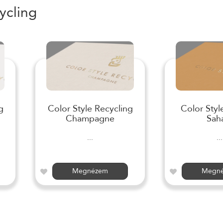
ycling
g
Color Style Recycling
Color Styl
Champagne
Sah
...
...
Megnézem
Megn