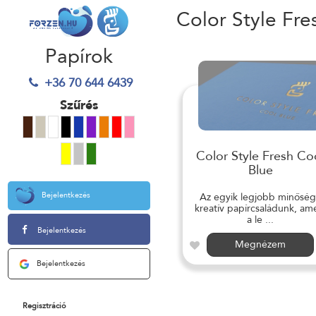
Color Style Fre
Papírok
+36 70 644 6439
Szűrés
Color Style Fresh Co
Blue
Bejelentkezés
Az egyik legjobb minősé
kreatív papírcsaládunk, am
a le ...
Bejelentkezés
Megnézem
Bejelentkezés
Regisztráció