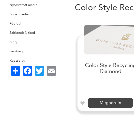
Color Style Rec
Nyomtatott media
Social média
Főoldal
Sablonok Neked
Blog
Segítség
Kapcsolat
Color Style Recyclin
Share
Facebook
Twitter
Email
Diamond
...
Megnézem