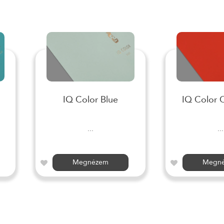
IQ Color Blue
IQ Color 
...
...
Megnézem
Megn