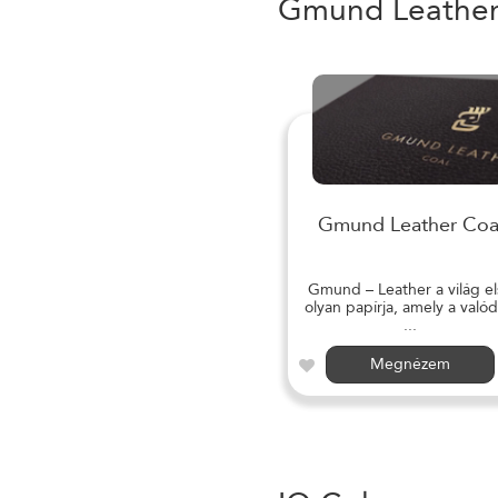
Gmund Leathe
Gmund Leather Coa
Gmund – Leather a világ el
olyan papírja, amely a valód
...
Megnézem