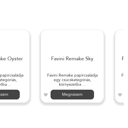
ake Oyster
Favini Remake Sky
Fa
papírcsaládja
Favini Remake papírcsaládja
Fav
tegóriás,
egy csúcskategóriás,
tba ...
környezetba ...
ézem
Megnézem