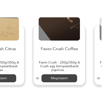
sh Citrus
Favini Crush Coffee
 250g/350g A
Favini Crush - 250g/350g A
Fav
nyezetbarát
Crush egy környezetbarát
Cr
a ...
papírcsa ...
ézem
Megnézem