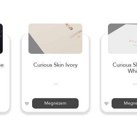
ue
Curious Skin Ivory
Curious S
Whi
...
...
Megnézem
Megn