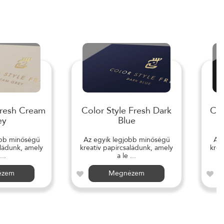
Fresh Cream
Color Style Fresh Dark
Col
ey
Blue
obb minőségű
Az egyik legjobb minőségű
Az 
aládunk, amely
kreatív papírcsaládunk, amely
krea
...
a le ...
ézem
Megnézem