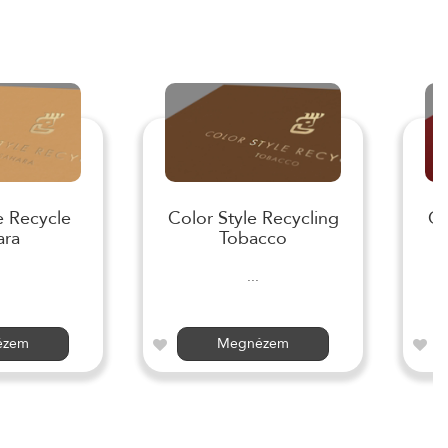
e Recycle
Color Style Recycling
Co
ara
Tobacco
...
ézem
Megnézem