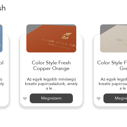
sh
ol
Color Style Fresh
Color Style 
Copper Orange
Gr
gű
Az egyik legjobb minőségű
Az egyik legj
ely
kreatív papírcsaládunk, amely
kreatív papírcs
a le ...
a le 
Megnézem
Megn