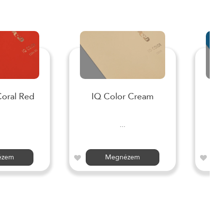
Coral Red
IQ Color Cream
I
...
ézem
Megnézem