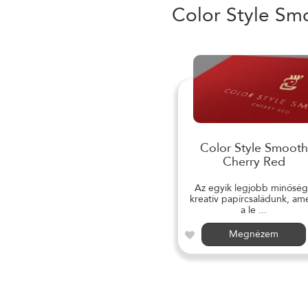
Color Style Sm
Color Style Smooth
Cherry Red
Az egyik legjobb minősé
kreatív papírcsaládunk, am
a le ...
Megnézem