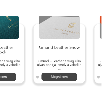
eather
Gmund Leather Snow
ock
 a világ első
Gmund – Leather a világ első
Gmun
mely a valódi b
olyan papírja, amely a valódi b
olya
...
ézem
Megnézem