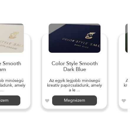
le Smooth
Color Style Smooth
C
am
Dark Blue
obb minőségű
Az egyik legjobb minőségű
Az 
aládunk, amely
kreatív papírcsaládunk, amely
krea
...
a le ...
ézem
Megnézem