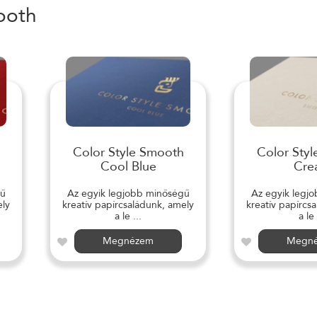
ooth
Color Style Smooth
Color Sty
Cool Blue
Cre
gű
Az egyik legjobb minőségű
Az egyik legj
ely
kreatív papírcsaládunk, amely
kreatív papírcs
a le ...
a le 
Megnézem
Megn