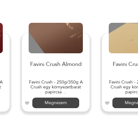
Favini Crush Almond
Favini Cru
 A
Favini Crush - 250g/350g A
Favini Crush -
t
Crush egy környezetbarát
Crush egy kör
papírcsa ...
papírcs
Megnézem
Megn