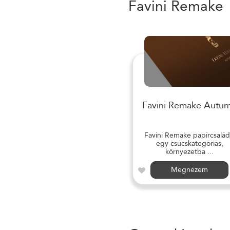
Favini Remake
Favini Remake Autu
Favini Remake papírcsalád
egy csúcskategóriás,
környezetba ...
Megnézem