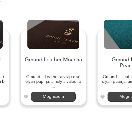
r
l
Gmund Leather Moccha
Gmund L
Peac
ső
Gmund – Leather a világ első
Gmund – Leather
i b
olyan papírja, amely a valódi b
olyan papírja, a
...
...
Megnézem
Megn