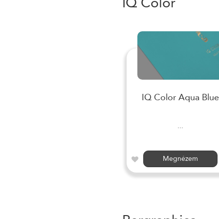
IQ Color
IQ Color Aqua Blue
...
Megnézem