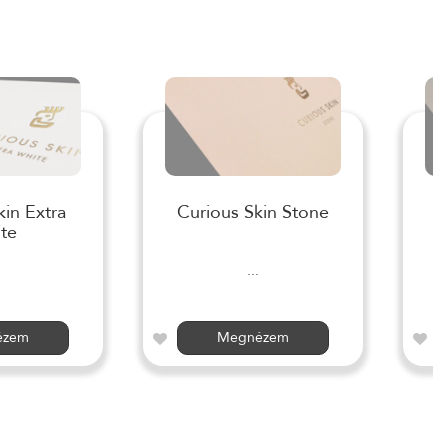
kin Extra
Curious Skin Stone
te
...
ézem
Megnézem