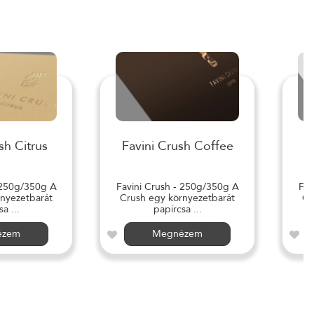
sh Citrus
Favini Crush Coffee
 250g/350g A
Favini Crush - 250g/350g A
Fav
nyezetbarát
Crush egy környezetbarát
Cr
a ...
papírcsa ...
ézem
Megnézem