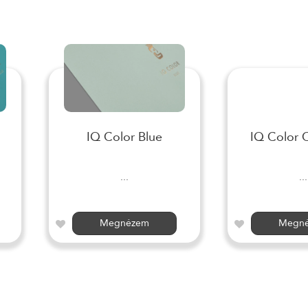
IQ Color Blue
IQ Color 
...
...
Megnézem
Megn