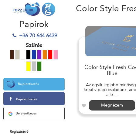
Color Style Fre
Papírok
+36 70 644 6439
Szűrés
Color Style Fresh Co
Blue
Bejelentkezés
Az egyik legjobb minősé
kreatív papírcsaládunk, am
a le ...
Bejelentkezés
Megnézem
Bejelentkezés
Regisztráció