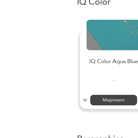
IQ Color
IQ Color Aqua Blue
...
Megnézem