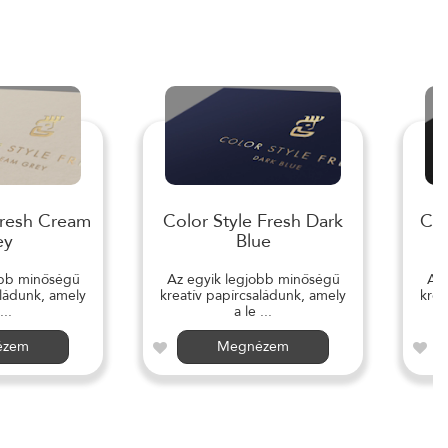
Fresh Cream
Color Style Fresh Dark
Col
ey
Blue
obb minőségű
Az egyik legjobb minőségű
Az 
aládunk, amely
kreatív papírcsaládunk, amely
krea
...
a le ...
ézem
Megnézem