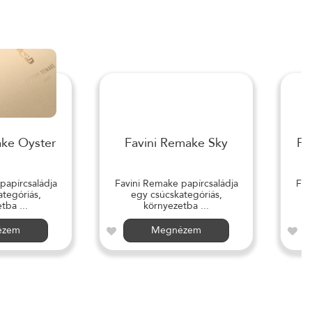
ake Oyster
Favini Remake Sky
Fa
papírcsaládja
Favini Remake papírcsaládja
Fav
tegóriás,
egy csúcskategóriás,
tba ...
környezetba ...
ézem
Megnézem