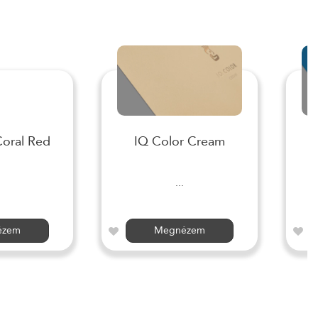
Coral Red
IQ Color Cream
I
...
ézem
Megnézem