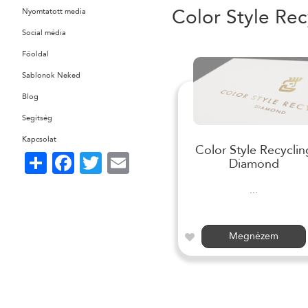
Color Style Rec
Nyomtatott media
Social média
Főoldal
Sablonok Neked
Blog
Segítség
Kapcsolat
Color Style Recyclin
Share
Facebook
Twitter
Email
Diamond
...
Megnézem