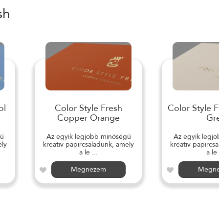
sh
ol
Color Style Fresh
Color Style 
Copper Orange
Gr
gű
Az egyik legjobb minőségű
Az egyik legj
ely
kreatív papírcsaládunk, amely
kreatív papírcs
a le ...
a le 
Megnézem
Megn