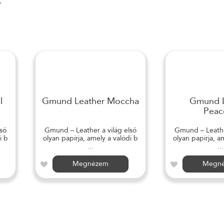
r
l
Gmund Leather Moccha
Gmund L
Peac
ső
Gmund – Leather a világ első
Gmund – Leather
i b
olyan papírja, amely a valódi b
olyan papírja, a
...
...
Megnézem
Megn