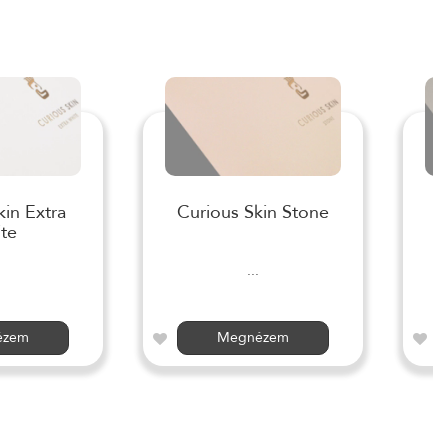
kin Extra
Curious Skin Stone
te
...
ézem
Megnézem