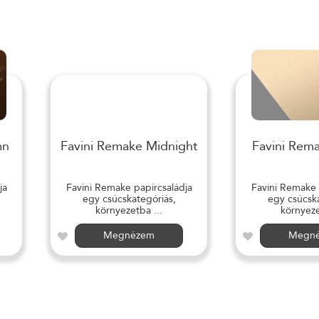
mn
Favini Remake Midnight
Favini Rem
ja
Favini Remake papírcsaládja
Favini Remake 
egy csúcskategóriás,
egy csúcska
környezetba ...
környeze
Megnézem
Megn