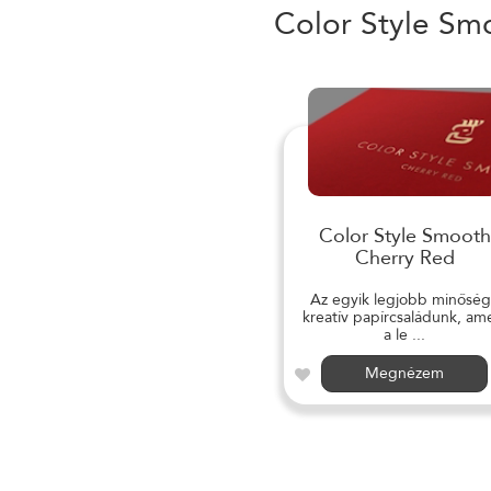
Color Style Sm
Color Style Smooth
Cherry Red
Az egyik legjobb minősé
kreatív papírcsaládunk, am
a le ...
Megnézem