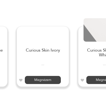
ue
Curious Skin Ivory
Curious S
Whi
...
...
Megnézem
Megn