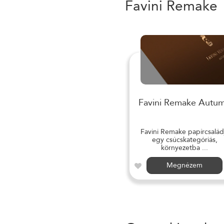
Favini Remake
Favini Remake Autu
Favini Remake papírcsalád
egy csúcskategóriás,
környezetba ...
Megnézem