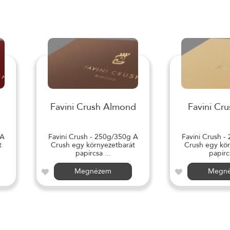
Favini Crush Almond
Favini Cru
 A
Favini Crush - 250g/350g A
Favini Crush -
t
Crush egy környezetbarát
Crush egy kör
papírcsa ...
papírcs
Megnézem
Megn