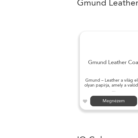
Gmund Leathe
Gmund Leather Coa
Gmund – Leather a világ el
olyan papírja, amely a valód
...
Megnézem