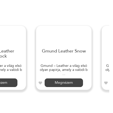
eather
Gmund Leather Snow
ock
 a világ első
Gmund – Leather a világ első
Gmun
mely a valódi b
olyan papírja, amely a valódi b
olya
...
ézem
Megnézem