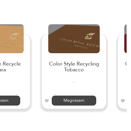
e Recycle
Color Style Recycling
Co
ara
Tobacco
...
ézem
Megnézem