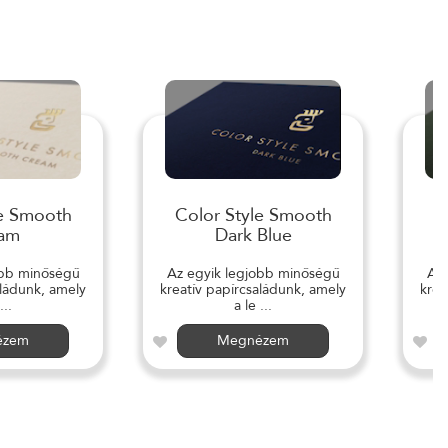
le Smooth
Color Style Smooth
C
am
Dark Blue
obb minőségű
Az egyik legjobb minőségű
Az 
aládunk, amely
kreatív papírcsaládunk, amely
krea
...
a le ...
ézem
Megnézem