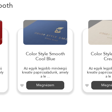
ooth
Color Style Smooth
Color Sty
Cool Blue
Cre
gű
Az egyik legjobb minőségű
Az egyik legj
ely
kreatív papírcsaládunk, amely
kreatív papírcs
a le ...
a le 
Megnézem
Megn