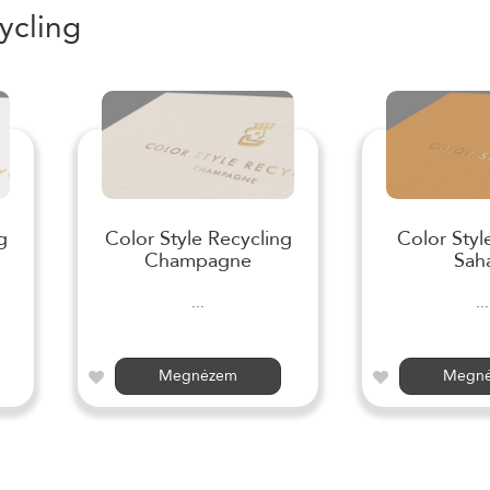
ycling
g
Color Style Recycling
Color Styl
Champagne
Sah
...
...
Megnézem
Megn