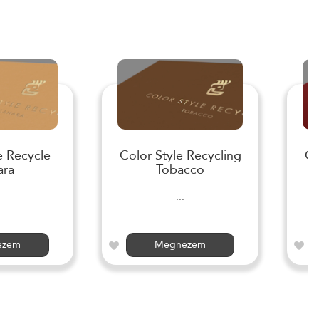
e Recycle
Color Style Recycling
Co
ara
Tobacco
...
ézem
Megnézem