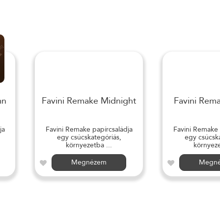
mn
Favini Remake Midnight
Favini Rem
ja
Favini Remake papírcsaládja
Favini Remake 
egy csúcskategóriás,
egy csúcska
környezetba ...
környeze
Megnézem
Megn