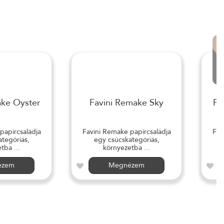
ake Oyster
Favini Remake Sky
Fa
papírcsaládja
Favini Remake papírcsaládja
Fav
tegóriás,
egy csúcskategóriás,
tba ...
környezetba ...
ézem
Megnézem