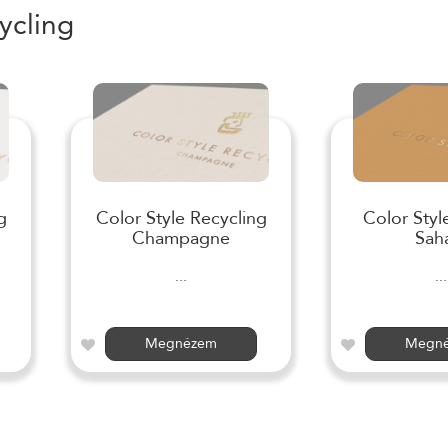
ycling
g
Color Style Recycling
Color Styl
Champagne
Sah
...
...
Megnézem
Megn