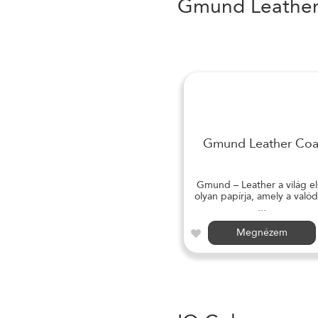
Gmund Leathe
Gmund Leather Coa
Gmund – Leather a világ el
olyan papírja, amely a valód
...
Megnézem