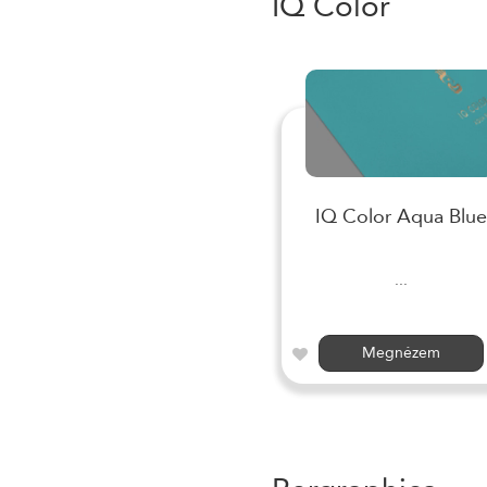
IQ Color
IQ Color Aqua Blue
...
Megnézem