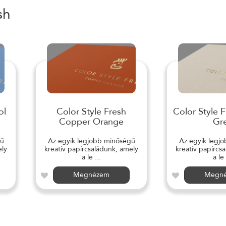
sh
ol
Color Style Fresh
Color Style 
Copper Orange
Gr
gű
Az egyik legjobb minőségű
Az egyik legj
ely
kreatív papírcsaládunk, amely
kreatív papírcs
a le ...
a le 
Megnézem
Megn