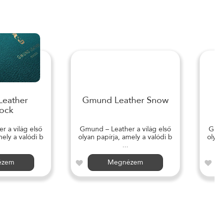
eather
Gmund Leather Snow
ock
 a világ első
Gmund – Leather a világ első
Gmun
mely a valódi b
olyan papírja, amely a valódi b
olya
...
ézem
Megnézem