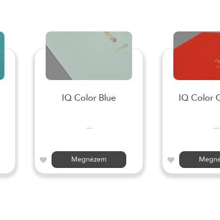
IQ Color Blue
IQ Color 
...
...
Megnézem
Megn