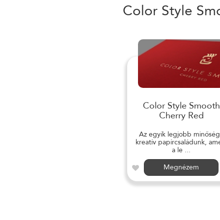
Color Style Sm
Color Style Smooth
Cherry Red
Az egyik legjobb minősé
kreatív papírcsaládunk, am
a le ...
Megnézem