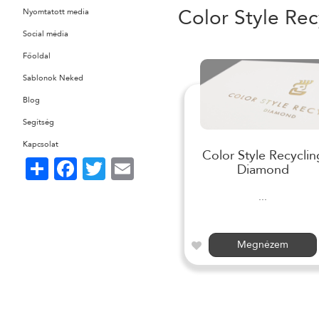
Color Style Rec
Nyomtatott media
Social média
Főoldal
Sablonok Neked
Blog
Segítség
Kapcsolat
Color Style Recyclin
Share
Facebook
Twitter
Email
Diamond
...
Megnézem