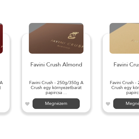
Favini Crush Almond
Favini Cru
 A
Favini Crush - 250g/350g A
Favini Crush -
t
Crush egy környezetbarát
Crush egy kör
papírcsa ...
papírcs
Megnézem
Megn