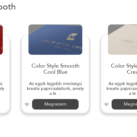
ooth
Color Style Smooth
Color Sty
Cool Blue
Cre
gű
Az egyik legjobb minőségű
Az egyik legj
ely
kreatív papírcsaládunk, amely
kreatív papírcs
a le ...
a le 
Megnézem
Megn