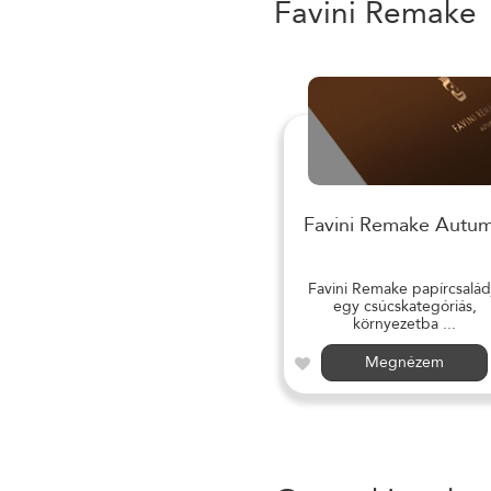
Favini Remake
Favini Remake Autu
Favini Remake papírcsalád
egy csúcskategóriás,
környezetba ...
Megnézem