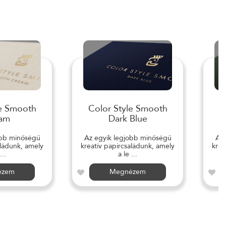
le Smooth
Color Style Smooth
C
am
Dark Blue
obb minőségű
Az egyik legjobb minőségű
Az 
aládunk, amely
kreatív papírcsaládunk, amely
krea
...
a le ...
ézem
Megnézem