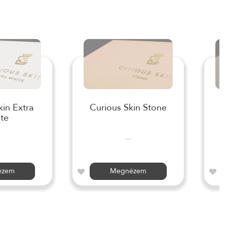
kin Extra
Curious Skin Stone
te
...
ézem
Megnézem