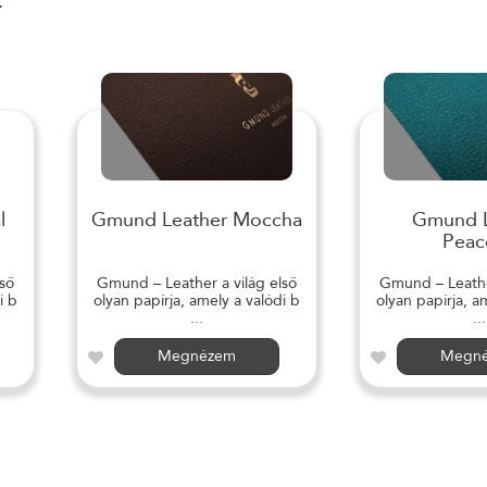
r
l
Gmund Leather Moccha
Gmund L
Peac
ső
Gmund – Leather a világ első
Gmund – Leather
i b
olyan papírja, amely a valódi b
olyan papírja, a
...
...
Megnézem
Megn