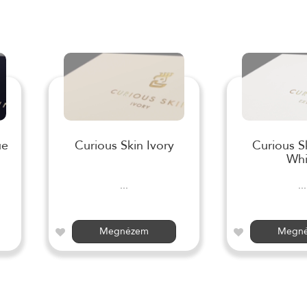
ue
Curious Skin Ivory
Curious S
Whi
...
...
Megnézem
Megn