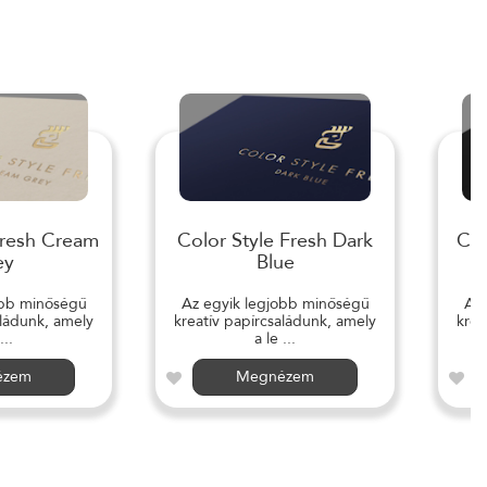
Fresh Cream
Color Style Fresh Dark
Col
ey
Blue
obb minőségű
Az egyik legjobb minőségű
Az 
aládunk, amely
kreatív papírcsaládunk, amely
krea
...
a le ...
ézem
Megnézem