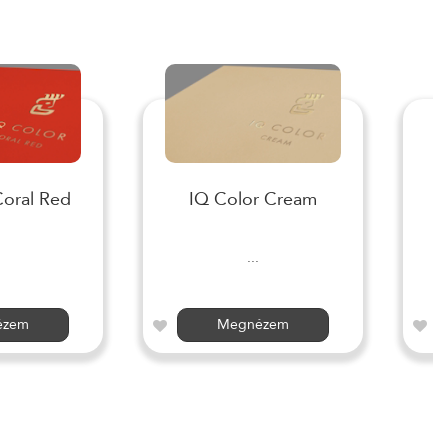
Coral Red
IQ Color Cream
I
...
ézem
Megnézem