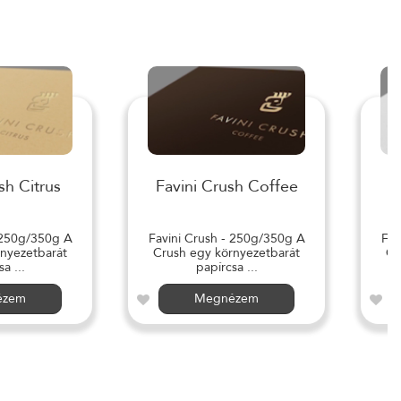
sh Citrus
Favini Crush Coffee
 250g/350g A
Favini Crush - 250g/350g A
Fav
nyezetbarát
Crush egy környezetbarát
Cr
a ...
papírcsa ...
ézem
Megnézem