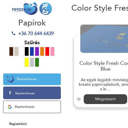
Color Style Fre
Papírok
+36 70 644 6439
Szűrés
Color Style Fresh Co
Blue
Bejelentkezés
Az egyik legjobb minősé
kreatív papírcsaládunk, am
a le ...
Bejelentkezés
Megnézem
Bejelentkezés
Regisztráció