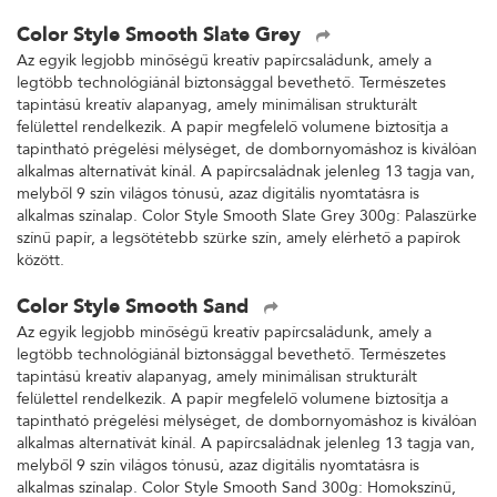
Color Style Smooth Slate Grey
Az egyik legjobb minőségű kreatív papírcsaládunk, amely a
legtöbb technológiánál biztonsággal bevethető. Természetes
tapintású kreatív alapanyag, amely minimálisan strukturált
felülettel rendelkezik. A papír megfelelő volumene biztosítja a
tapintható prégelési mélységet, de dombornyomáshoz is kiválóan
alkalmas alternatívát kínál. A papírcsaládnak jelenleg 13 tagja van,
melyből 9 szín világos tónusú, azaz digitális nyomtatásra is
alkalmas színalap. Color Style Smooth Slate Grey 300g: Palaszürke
színű papír, a legsötétebb szürke szín, amely elérhető a papírok
között.
Color Style Smooth Sand
Az egyik legjobb minőségű kreatív papírcsaládunk, amely a
legtöbb technológiánál biztonsággal bevethető. Természetes
tapintású kreatív alapanyag, amely minimálisan strukturált
felülettel rendelkezik. A papír megfelelő volumene biztosítja a
tapintható prégelési mélységet, de dombornyomáshoz is kiválóan
alkalmas alternatívát kínál. A papírcsaládnak jelenleg 13 tagja van,
melyből 9 szín világos tónusú, azaz digitális nyomtatásra is
alkalmas színalap. Color Style Smooth Sand 300g: Homokszínű,