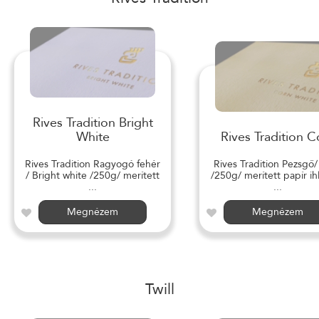
Rives Tradition Bright
White
Rives Tradition C
Rives Tradition Ragyogó fehér
Rives Tradition Pezsgő
/ Bright white /250g/ merített
/250g/ merített papír ihl
...
...
Megnézem
Megnézem
Twill