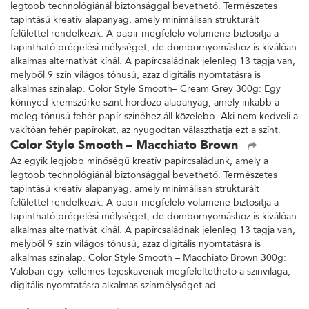
legtöbb technológiánál biztonsággal bevethető. Természetes
tapintású kreatív alapanyag, amely minimálisan strukturált
felülettel rendelkezik. A papír megfelelő volumene biztosítja a
tapintható prégelési mélységet, de dombornyomáshoz is kiválóan
alkalmas alternatívát kínál. A papírcsaládnak jelenleg 13 tagja van,
melyből 9 szín világos tónusú, azaz digitális nyomtatásra is
alkalmas színalap. Color Style Smooth– Cream Grey 300g: Egy
könnyed krémszürke színt hordozó alapanyag, amely inkább a
meleg tónusú fehér papír színéhez áll közelebb. Aki nem kedveli a
vakítóan fehér papírokat, az nyugodtan választhatja ezt a színt.
Color Style Smooth – Macchiato Brown
Az egyik legjobb minőségű kreatív papírcsaládunk, amely a
legtöbb technológiánál biztonsággal bevethető. Természetes
tapintású kreatív alapanyag, amely minimálisan strukturált
felülettel rendelkezik. A papír megfelelő volumene biztosítja a
tapintható prégelési mélységet, de dombornyomáshoz is kiválóan
alkalmas alternatívát kínál. A papírcsaládnak jelenleg 13 tagja van,
melyből 9 szín világos tónusú, azaz digitális nyomtatásra is
alkalmas színalap. Color Style Smooth – Macchiato Brown 300g:
Valóban egy kellemes tejeskávénak megfeleltethető a színvilága,
digitális nyomtatásra alkalmas színmélységet ad.