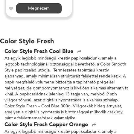
Megnézem
Color Style Fresh
Color Style Fresh Cool Blue
Az egyik legjobb minőségű kreatív papírcsaládunk, amely a
legtöbb technológiánál biztonsággal bevethető, a Color Smooth
Style papírcsalád utódja. Természetes tapintású kreatív
alapanyag, amely minimálisan strukturált felülettel rendelkezik. A
papír megfelelő volumene biztosítja a tapintható prégelési
mélységet, de dombornyomáshoz is kiválóan alkalmas alternatívát
kínál. A papírcsaládnak jelenleg 13 tagja van, melyből 9 szín
világos tónusú, azaz digitális nyomtatásra is alkalmas színalap.
Color Style Fresh – Cool Blue 300g. Világoskék hideg árnyalat,
amelyen a digitális nyomtatás is biztonsággal működik csakúgy,
mint a felületnemesítések valamelyike.
Color Style Fresh Copper Orange
Az egyik legjobb minőségű kreatív papírcsaládunk, amely a