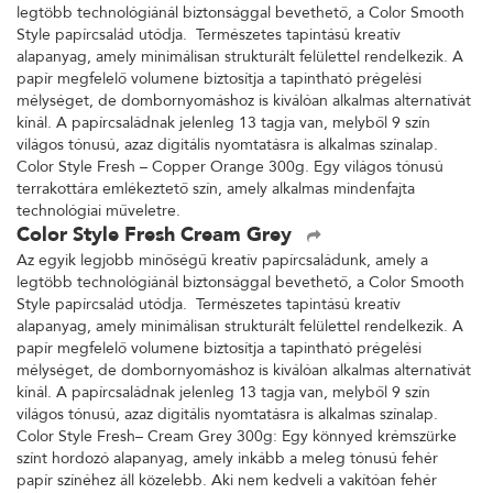
legtöbb technológiánál biztonsággal bevethető, a Color Smooth
Style papírcsalád utódja. Természetes tapintású kreatív
alapanyag, amely minimálisan strukturált felülettel rendelkezik. A
papír megfelelő volumene biztosítja a tapintható prégelési
mélységet, de dombornyomáshoz is kiválóan alkalmas alternatívát
kínál. A papírcsaládnak jelenleg 13 tagja van, melyből 9 szín
világos tónusú, azaz digitális nyomtatásra is alkalmas színalap.
Color Style Fresh – Copper Orange 300g. Egy világos tónusú
terrakottára emlékeztető szín, amely alkalmas mindenfajta
technológiai műveletre.
Color Style Fresh Cream Grey
Az egyik legjobb minőségű kreatív papírcsaládunk, amely a
legtöbb technológiánál biztonsággal bevethető, a Color Smooth
Style papírcsalád utódja. Természetes tapintású kreatív
alapanyag, amely minimálisan strukturált felülettel rendelkezik. A
papír megfelelő volumene biztosítja a tapintható prégelési
mélységet, de dombornyomáshoz is kiválóan alkalmas alternatívát
kínál. A papírcsaládnak jelenleg 13 tagja van, melyből 9 szín
világos tónusú, azaz digitális nyomtatásra is alkalmas színalap.
Color Style Fresh– Cream Grey 300g: Egy könnyed krémszürke
színt hordozó alapanyag, amely inkább a meleg tónusú fehér
papír színéhez áll közelebb. Aki nem kedveli a vakítóan fehér