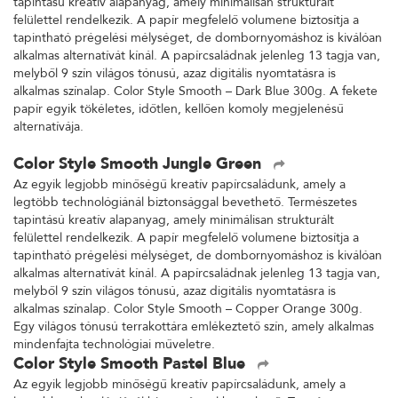
tapintású kreatív alapanyag, amely minimálisan strukturált
felülettel rendelkezik. A papír megfelelő volumene biztosítja a
tapintható prégelési mélységet, de dombornyomáshoz is kiválóan
alkalmas alternatívát kínál. A papírcsaládnak jelenleg 13 tagja van,
melyből 9 szín világos tónusú, azaz digitális nyomtatásra is
alkalmas színalap. Color Style Smooth – Dark Blue 300g. A fekete
papír egyik tökéletes, időtlen, kellően komoly megjelenésű
alternatívája.
Color Style Smooth Jungle Green
Az egyik legjobb minőségű kreatív papírcsaládunk, amely a
legtöbb technológiánál biztonsággal bevethető. Természetes
tapintású kreatív alapanyag, amely minimálisan strukturált
felülettel rendelkezik. A papír megfelelő volumene biztosítja a
tapintható prégelési mélységet, de dombornyomáshoz is kiválóan
alkalmas alternatívát kínál. A papírcsaládnak jelenleg 13 tagja van,
melyből 9 szín világos tónusú, azaz digitális nyomtatásra is
alkalmas színalap. Color Style Smooth – Copper Orange 300g.
Egy világos tónusú terrakottára emlékeztető szín, amely alkalmas
mindenfajta technológiai műveletre.
Color Style Smooth Pastel Blue
Az egyik legjobb minőségű kreatív papírcsaládunk, amely a