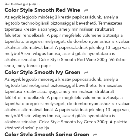
barnássárga papír.
Color Style Smooth Red Wine
Az egyik legjobb minőségű kreatív papírcsaládunk, amely a
legtöbb technológiánál biztonsággal bevethető. Természetes
tapintású kreatív alapanyag, amely minimálisan strukturált
felülettel rendelkezik. A papír megfelelő volumene biztosítja a
tapintható prégelési mélységet, de dombornyomáshoz is kiválóan
alkalmas alternatívát kínál. A papírcsaládnak jelenleg 13 tagja van,
melyből 9 szín világos tónusú, azaz digitális nyomtatásra is
alkalmas színalap. Color Style Smooth Red Wine 300g: Vörösbor
színű, mély tónusú papír.
Color Style Smooth Ivy Green
Az egyik legjobb minőségű kreatív papírcsaládunk, amely a
legtöbb technológiánál biztonsággal bevethető. Természetes
tapintású kreatív alapanyag, amely minimálisan strukturált
felülettel rendelkezik. A papír megfelelő volumene biztosítja a
tapintható prégelési mélységet, de dombornyomáshoz is kiválóan
alkalmas alternatívát kínál. A papírcsaládnak jelenleg 13 tagja van,
melyből 9 szín világos tónusú, azaz digitális nyomtatásra is
alkalmas színalap. Color Style Smooth Ivy Green 300g: A paletta
középzöld színű papírja.
Color Style Smooth Spring Green