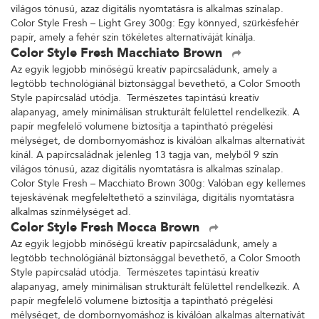
világos tónusú, azaz digitális nyomtatásra is alkalmas színalap.
Color Style Fresh – Light Grey 300g: Egy könnyed, szürkésfehér
papír, amely a fehér szín tökéletes alternatíváját kínálja.
Color Style Fresh Macchiato Brown
Az egyik legjobb minőségű kreatív papírcsaládunk, amely a
legtöbb technológiánál biztonsággal bevethető, a Color Smooth
Style papírcsalád utódja. Természetes tapintású kreatív
alapanyag, amely minimálisan strukturált felülettel rendelkezik. A
papír megfelelő volumene biztosítja a tapintható prégelési
mélységet, de dombornyomáshoz is kiválóan alkalmas alternatívát
kínál. A papírcsaládnak jelenleg 13 tagja van, melyből 9 szín
világos tónusú, azaz digitális nyomtatásra is alkalmas színalap.
Color Style Fresh – Macchiato Brown 300g: Valóban egy kellemes
tejeskávénak megfeleltethető a színvilága, digitális nyomtatásra
alkalmas színmélységet ad.
Color Style Fresh Mocca Brown
Az egyik legjobb minőségű kreatív papírcsaládunk, amely a
legtöbb technológiánál biztonsággal bevethető, a Color Smooth
Style papírcsalád utódja. Természetes tapintású kreatív
alapanyag, amely minimálisan strukturált felülettel rendelkezik. A
papír megfelelő volumene biztosítja a tapintható prégelési
mélységet, de dombornyomáshoz is kiválóan alkalmas alternatívát