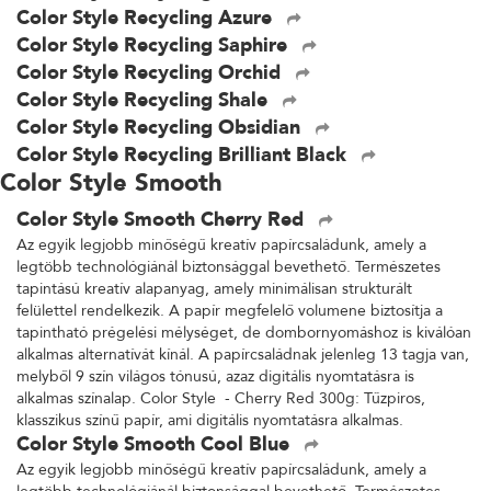
Color Style Recycling Azure
Color Style Recycling Saphire
Color Style Recycling Orchid
Color Style Recycling Shale
Color Style Recycling Obsidian
Color Style Recycling Brilliant Black
Color Style Smooth
Color Style Smooth Cherry Red
Az egyik legjobb minőségű kreatív papírcsaládunk, amely a
legtöbb technológiánál biztonsággal bevethető. Természetes
tapintású kreatív alapanyag, amely minimálisan strukturált
felülettel rendelkezik. A papír megfelelő volumene biztosítja a
tapintható prégelési mélységet, de dombornyomáshoz is kiválóan
alkalmas alternatívát kínál. A papírcsaládnak jelenleg 13 tagja van,
melyből 9 szín világos tónusú, azaz digitális nyomtatásra is
alkalmas színalap. Color Style - Cherry Red 300g: Tűzpiros,
klasszikus színű papír, ami digitális nyomtatásra alkalmas.
Color Style Smooth Cool Blue
Az egyik legjobb minőségű kreatív papírcsaládunk, amely a