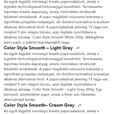
Az egyik legjobb minőségű kreatív papírcsaládunk, amely a
legtöbb technológiánál biztonsággal bevethető. Természetes
tapintású kreatív alapanyag, amely minimálisan strukturált
felülettel rendelkezik. A papír megfelelő volumene biztosítja a
tapintható prégelési mélységet, de dombornyomáshoz is kiválóan
alkalmas alternatívát kínál. A papírcsaládnak jelenleg 13 tagja van,
melyből 9 szín világos tónusú, azaz digitális nyomtatásra is
alkalmas színalap. Color Style Smooth White 300g: Melegfehér
színű papír, a paletta legvilágosabb tagja.
Color Style Smooth – Light Grey
Az egyik legjobb minőségű kreatív papírcsaládunk, amely a
legtöbb technológiánál biztonsággal bevethető. Természetes
tapintású kreatív alapanyag, amely minimálisan strukturált
felülettel rendelkezik. A papír megfelelő volumene biztosítja a
tapintható prégelési mélységet, de dombornyomáshoz is kiválóan
alkalmas alternatívát kínál. A papírcsaládnak jelenleg 13 tagja van,
melyből 9 szín világos tónusú, azaz digitális nyomtatásra is
alkalmas színalap. Color Style Smooth – Light Grey 300g: Egy
könnyed, szürkésfehér papír, amely a fehér szín tökéletes
alternatíváját kínálja.
Color Style Smooth– Cream Grey
Az egyik legjobb minőségű kreatív papírcsaládunk, amely a