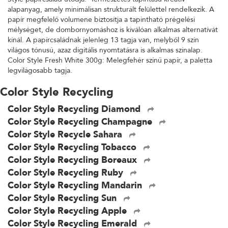
alapanyag, amely minimálisan strukturált felülettel rendelkezik. A
papír megfelelő volumene biztosítja a tapintható prégelési
mélységet, de dombornyomáshoz is kiválóan alkalmas alternatívát
kínál. A papírcsaládnak jelenleg 13 tagja van, melyből 9 szín
világos tónusú, azaz digitális nyomtatásra is alkalmas színalap.
Color Style Fresh White 300g: Melegfehér színű papír, a paletta
legvilágosabb tagja.
Color Style Recycling
Color Style Recycling Diamond
Color Style Recycling Champagne
Color Style Recycle Sahara
Color Style Recycling Tobacco
Color Style Recycling Boreaux
Color Style Recycling Ruby
Color Style Recycling Mandarin
Color Style Recycling Sun
Color Style Recycling Apple
Color Style Recycling Emerald