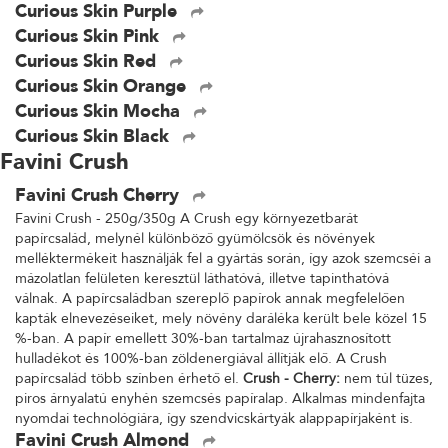
Curious Skin Purple
Curious Skin Pink
Curious Skin Red
Curious Skin Orange
Curious Skin Mocha
Curious Skin Black
Favini Crush
Favini Crush Cherry
Favini Crush - 250g/350g A Crush egy környezetbarát
papírcsalád, melynél különböző gyümölcsök és növények
melléktermékeit használják fel a gyártás során, így azok szemcséi a
mázolatlan felületen keresztül láthatóvá, illetve tapinthatóvá
válnak. A papírcsaládban szereplő papírok annak megfelelően
kapták elnevezéseiket, mely növény daráléka került bele közel 15
%-ban. A papír emellett 30%-ban tartalmaz újrahasznosított
hulladékot és 100%-ban zöldenergiával állítják elő. A Crush
papírcsalád több színben érhető el.
Crush - Cherry:
nem túl tüzes,
piros árnyalatú enyhén szemcsés papíralap. Alkalmas mindenfajta
nyomdai technológiára, így szendvicskártyák alappapírjaként is.
Favini Crush Almond