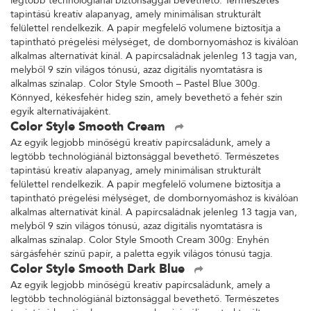
legtöbb technológiánál biztonsággal bevethető. Természetes
tapintású kreatív alapanyag, amely minimálisan strukturált
felülettel rendelkezik. A papír megfelelő volumene biztosítja a
tapintható prégelési mélységet, de dombornyomáshoz is kiválóan
alkalmas alternatívát kínál. A papírcsaládnak jelenleg 13 tagja van,
melyből 9 szín világos tónusú, azaz digitális nyomtatásra is
alkalmas színalap. Color Style Smooth – Pastel Blue 300g.
Könnyed, kékesfehér hideg szín, amely bevethető a fehér szín
egyik alternatívájaként.
Color Style Smooth Cream
Az egyik legjobb minőségű kreatív papírcsaládunk, amely a
legtöbb technológiánál biztonsággal bevethető. Természetes
tapintású kreatív alapanyag, amely minimálisan strukturált
felülettel rendelkezik. A papír megfelelő volumene biztosítja a
tapintható prégelési mélységet, de dombornyomáshoz is kiválóan
alkalmas alternatívát kínál. A papírcsaládnak jelenleg 13 tagja van,
melyből 9 szín világos tónusú, azaz digitális nyomtatásra is
alkalmas színalap. Color Style Smooth Cream 300g: Enyhén
sárgásfehér színű papír, a paletta egyik világos tónusú tagja.
Color Style Smooth Dark Blue
Az egyik legjobb minőségű kreatív papírcsaládunk, amely a
legtöbb technológiánál biztonsággal bevethető. Természetes