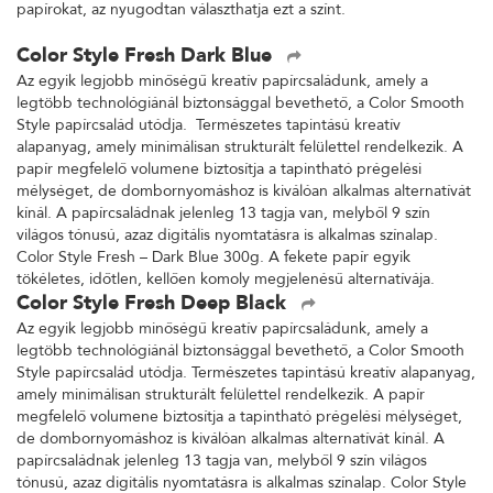
papírokat, az nyugodtan választhatja ezt a színt.
Color Style Fresh Dark Blue
Az egyik legjobb minőségű kreatív papírcsaládunk, amely a
legtöbb technológiánál biztonsággal bevethető, a Color Smooth
Style papírcsalád utódja. Természetes tapintású kreatív
alapanyag, amely minimálisan strukturált felülettel rendelkezik. A
papír megfelelő volumene biztosítja a tapintható prégelési
mélységet, de dombornyomáshoz is kiválóan alkalmas alternatívát
kínál. A papírcsaládnak jelenleg 13 tagja van, melyből 9 szín
világos tónusú, azaz digitális nyomtatásra is alkalmas színalap.
Color Style Fresh – Dark Blue 300g. A fekete papír egyik
tökéletes, időtlen, kellően komoly megjelenésű alternatívája.
Color Style Fresh Deep Black
Az egyik legjobb minőségű kreatív papírcsaládunk, amely a
legtöbb technológiánál biztonsággal bevethető, a Color Smooth
Style papírcsalád utódja. Természetes tapintású kreatív alapanyag,
amely minimálisan strukturált felülettel rendelkezik. A papír
megfelelő volumene biztosítja a tapintható prégelési mélységet,
de dombornyomáshoz is kiválóan alkalmas alternatívát kínál. A
papírcsaládnak jelenleg 13 tagja van, melyből 9 szín világos
tónusú, azaz digitális nyomtatásra is alkalmas színalap. Color Style