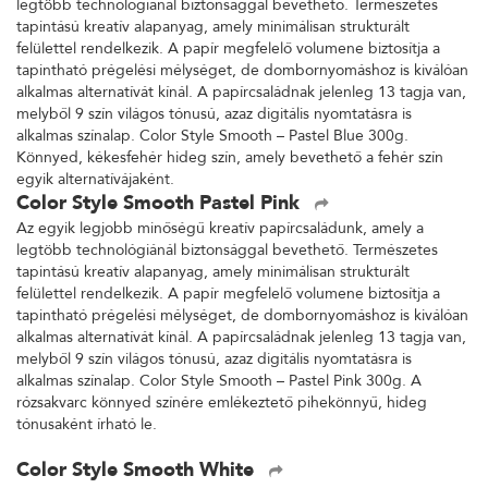
legtöbb technológiánál biztonsággal bevethető. Természetes
tapintású kreatív alapanyag, amely minimálisan strukturált
felülettel rendelkezik. A papír megfelelő volumene biztosítja a
tapintható prégelési mélységet, de dombornyomáshoz is kiválóan
alkalmas alternatívát kínál. A papírcsaládnak jelenleg 13 tagja van,
melyből 9 szín világos tónusú, azaz digitális nyomtatásra is
alkalmas színalap. Color Style Smooth – Pastel Blue 300g.
Könnyed, kékesfehér hideg szín, amely bevethető a fehér szín
egyik alternatívájaként.
Color Style Smooth Pastel Pink
Az egyik legjobb minőségű kreatív papírcsaládunk, amely a
legtöbb technológiánál biztonsággal bevethető. Természetes
tapintású kreatív alapanyag, amely minimálisan strukturált
felülettel rendelkezik. A papír megfelelő volumene biztosítja a
tapintható prégelési mélységet, de dombornyomáshoz is kiválóan
alkalmas alternatívát kínál. A papírcsaládnak jelenleg 13 tagja van,
melyből 9 szín világos tónusú, azaz digitális nyomtatásra is
alkalmas színalap. Color Style Smooth – Pastel Pink 300g. A
rózsakvarc könnyed színére emlékeztető pihekönnyű, hideg
tónusaként írható le.
Color Style Smooth White