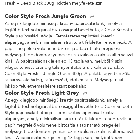
Fresh – Deep Black 300g. Időtlen mélyfekete szín.
Color Style Fresh Jungle Green
Az egyik legjobb minőségű kreatív papírcsaládunk, amely a
legtöbb technológiánál biztonsággal bevethető, a Color Smooth
Style papírcsalád utódja. Természetes tapintású kreatív
alapanyag, amely minimálisan strukturált felülettel rendelkezik. A
papír megfelelő volumene biztosítja a tapintható prégelési
mélységet, de dombornyomáshoz is kiválóan alkalmas alternatívát
kínál. A papírcsaládnak jelenleg 13 tagja van, melyből 9 szín
világos tónusú, azaz digitális nyomtatásra is alkalmas színalap.
Color Style Fresh – Jungle Green 300g. A paletta egyetlen zöld
színárnyalata hideg, szürkészöld, időtlen szín. Mélysége miatt
inkább felületnemesítésre szánt papíralap.
Color Style Fresh Light Grey
Az egyik legjobb minőségű kreatív papírcsaládunk, amely a
legtöbb technológiánál biztonsággal bevethető, a Color Smooth
Style papírcsalád utódja. Természetes tapintású kreatív
alapanyag, amely minimálisan strukturált felülettel rendelkezik. A
papír megfelelő volumene biztosítja a tapintható prégelési
mélységet, de dombornyomáshoz is kiválóan alkalmas alternatívát
kínál. A papírcsaládnak jelenleg 13 tagja van, melyből 9 szín