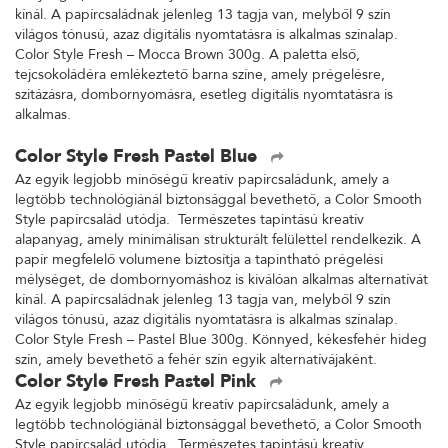
kínál. A papírcsaládnak jelenleg 13 tagja van, melyből 9 szín
világos tónusú, azaz digitális nyomtatásra is alkalmas színalap.
Color Style Fresh – Mocca Brown 300g. A paletta első,
tejcsokoládéra emlékeztető barna színe, amely prégelésre,
szitázásra, dombornyomásra, esetleg digitális nyomtatásra is
alkalmas.
Color Style Fresh Pastel Blue
Az egyik legjobb minőségű kreatív papírcsaládunk, amely a
legtöbb technológiánál biztonsággal bevethető, a Color Smooth
Style papírcsalád utódja. Természetes tapintású kreatív
alapanyag, amely minimálisan strukturált felülettel rendelkezik. A
papír megfelelő volumene biztosítja a tapintható prégelési
mélységet, de dombornyomáshoz is kiválóan alkalmas alternatívát
kínál. A papírcsaládnak jelenleg 13 tagja van, melyből 9 szín
világos tónusú, azaz digitális nyomtatásra is alkalmas színalap.
Color Style Fresh – Pastel Blue 300g. Könnyed, kékesfehér hideg
szín, amely bevethető a fehér szín egyik alternatívájaként.
Color Style Fresh Pastel Pink
Az egyik legjobb minőségű kreatív papírcsaládunk, amely a
legtöbb technológiánál biztonsággal bevethető, a Color Smooth
Style papírcsalád utódja. Természetes tapintású kreatív