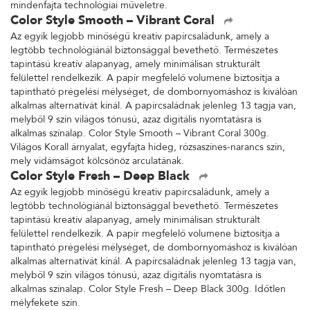
mindenfajta technológiai műveletre.
Color Style Smooth – Vibrant Coral
Az egyik legjobb minőségű kreatív papírcsaládunk, amely a
legtöbb technológiánál biztonsággal bevethető. Természetes
tapintású kreatív alapanyag, amely minimálisan strukturált
felülettel rendelkezik. A papír megfelelő volumene biztosítja a
tapintható prégelési mélységet, de dombornyomáshoz is kiválóan
alkalmas alternatívát kínál. A papírcsaládnak jelenleg 13 tagja van,
melyből 9 szín világos tónusú, azaz digitális nyomtatásra is
alkalmas színalap. Color Style Smooth – Vibrant Coral 300g.
Világos Korall árnyalat, egyfajta hideg, rózsaszínes-narancs szín,
mely vidámságot kölcsönöz arculatának.
Color Style Fresh – Deep Black
Az egyik legjobb minőségű kreatív papírcsaládunk, amely a
legtöbb technológiánál biztonsággal bevethető. Természetes
tapintású kreatív alapanyag, amely minimálisan strukturált
felülettel rendelkezik. A papír megfelelő volumene biztosítja a
tapintható prégelési mélységet, de dombornyomáshoz is kiválóan
alkalmas alternatívát kínál. A papírcsaládnak jelenleg 13 tagja van,
melyből 9 szín világos tónusú, azaz digitális nyomtatásra is
alkalmas színalap. Color Style Fresh – Deep Black 300g. Időtlen
mélyfekete szín.