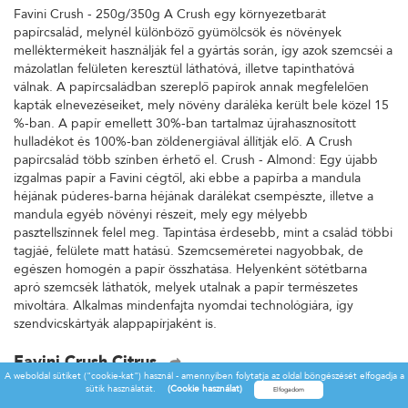
Favini Crush - 250g/350g A Crush egy környezetbarát
papírcsalád, melynél különböző gyümölcsök és növények
melléktermékeit használják fel a gyártás során, így azok szemcséi a
mázolatlan felületen keresztül láthatóvá, illetve tapinthatóvá
válnak. A papírcsaládban szereplő papírok annak megfelelően
kapták elnevezéseiket, mely növény daráléka került bele közel 15
%-ban. A papír emellett 30%-ban tartalmaz újrahasznosított
hulladékot és 100%-ban zöldenergiával állítják elő. A Crush
papírcsalád több színben érhető el. Crush - Almond: Egy újabb
izgalmas papír a Favini cégtől, aki ebbe a papírba a mandula
héjának púderes-barna héjának darálékat csempészte, illetve a
mandula egyéb növényi részeit, mely egy mélyebb
pasztellszínnek felel meg. Tapintása érdesebb, mint a család többi
tagjáé, felülete matt hatású. Szemcseméretei nagyobbak, de
egészen homogén a papír összhatása. Helyenként sötétbarna
apró szemcsék láthatók, melyek utalnak a papír természetes
mivoltára. Alkalmas mindenfajta nyomdai technológiára, így
szendvicskártyák alappapírjaként is.
Favini Crush Citrus
A weboldal sütiket ("cookie-kat") használ - amennyiben folytatja az oldal böngészését elfogadja a
Favini Crush - 250g/350g A Crush egy környezetbarát
sütik használatát.
(Cookie használat)
papírcsalád, melynél különböző gyümölcsök és növények