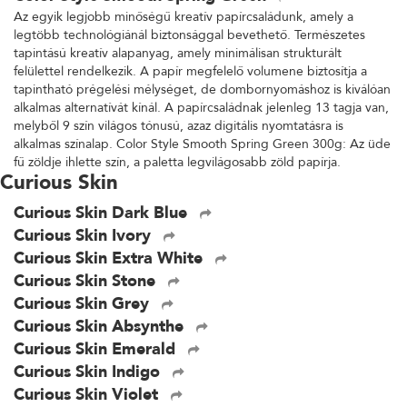
Az egyik legjobb minőségű kreatív papírcsaládunk, amely a
legtöbb technológiánál biztonsággal bevethető. Természetes
tapintású kreatív alapanyag, amely minimálisan strukturált
felülettel rendelkezik. A papír megfelelő volumene biztosítja a
tapintható prégelési mélységet, de dombornyomáshoz is kiválóan
alkalmas alternatívát kínál. A papírcsaládnak jelenleg 13 tagja van,
melyből 9 szín világos tónusú, azaz digitális nyomtatásra is
alkalmas színalap. Color Style Smooth Spring Green 300g: Az üde
fű zöldje ihlette szín, a paletta legvilágosabb zöld papírja.
Curious Skin
Curious Skin Dark Blue
Curious Skin Ivory
Curious Skin Extra White
Curious Skin Stone
Curious Skin Grey
Curious Skin Absynthe
Curious Skin Emerald
Curious Skin Indigo
Curious Skin Violet