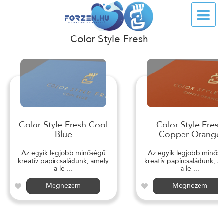
Color Style Fresh
Color Style Fresh Cool
Color Style Fre
Blue
Copper Orang
Az egyik legjobb minőségű
Az egyik legjobb min
kreatív papírcsaládunk, amely
kreatív papírcsaládunk,
a le ...
a le ...
Megnézem
Megnézem