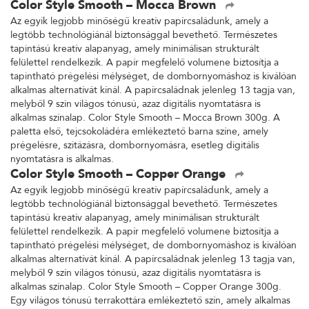
Color Style Smooth – Mocca Brown
Az egyik legjobb minőségű kreatív papírcsaládunk, amely a
legtöbb technológiánál biztonsággal bevethető. Természetes
tapintású kreatív alapanyag, amely minimálisan strukturált
felülettel rendelkezik. A papír megfelelő volumene biztosítja a
tapintható prégelési mélységet, de dombornyomáshoz is kiválóan
alkalmas alternatívát kínál. A papírcsaládnak jelenleg 13 tagja van,
melyből 9 szín világos tónusú, azaz digitális nyomtatásra is
alkalmas színalap. Color Style Smooth – Mocca Brown 300g. A
paletta első, tejcsokoládéra emlékeztető barna színe, amely
prégelésre, szitázásra, dombornyomásra, esetleg digitális
nyomtatásra is alkalmas.
Color Style Smooth – Copper Orange
Az egyik legjobb minőségű kreatív papírcsaládunk, amely a
legtöbb technológiánál biztonsággal bevethető. Természetes
tapintású kreatív alapanyag, amely minimálisan strukturált
felülettel rendelkezik. A papír megfelelő volumene biztosítja a
tapintható prégelési mélységet, de dombornyomáshoz is kiválóan
alkalmas alternatívát kínál. A papírcsaládnak jelenleg 13 tagja van,
melyből 9 szín világos tónusú, azaz digitális nyomtatásra is
alkalmas színalap. Color Style Smooth – Copper Orange 300g.
Egy világos tónusú terrakottára emlékeztető szín, amely alkalmas