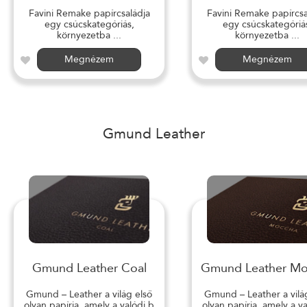
Favini Remake papírcsaládja
Favini Remake papírcsa
egy csúcskategóriás,
egy csúcskategóriá
környezetba ...
környezetba ...
Megnézem
Megnézem
Gmund Leather
Gmund Leather Coal
Gmund Leather M
Gmund – Leather a világ első
Gmund – Leather a vilá
olyan papírja, amely a valódi b
olyan papírja, amely a v