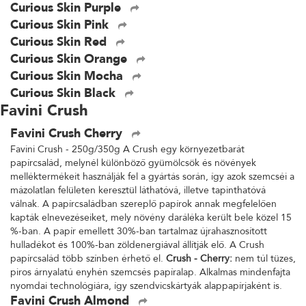
Curious Skin Purple
Curious Skin Pink
Curious Skin Red
Curious Skin Orange
Curious Skin Mocha
Curious Skin Black
Favini Crush
Favini Crush Cherry
Favini Crush - 250g/350g A Crush egy környezetbarát
papírcsalád, melynél különböző gyümölcsök és növények
melléktermékeit használják fel a gyártás során, így azok szemcséi a
mázolatlan felületen keresztül láthatóvá, illetve tapinthatóvá
válnak. A papírcsaládban szereplő papírok annak megfelelően
kapták elnevezéseiket, mely növény daráléka került bele közel 15
%-ban. A papír emellett 30%-ban tartalmaz újrahasznosított
hulladékot és 100%-ban zöldenergiával állítják elő. A Crush
papírcsalád több színben érhető el.
Crush - Cherry:
nem túl tüzes,
piros árnyalatú enyhén szemcsés papíralap. Alkalmas mindenfajta
nyomdai technológiára, így szendvicskártyák alappapírjaként is.
Favini Crush Almond