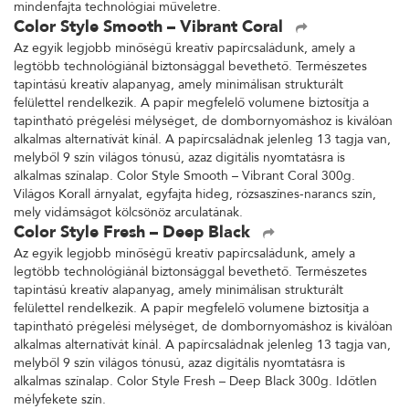
mindenfajta technológiai műveletre.
Color Style Smooth – Vibrant Coral
Az egyik legjobb minőségű kreatív papírcsaládunk, amely a
legtöbb technológiánál biztonsággal bevethető. Természetes
tapintású kreatív alapanyag, amely minimálisan strukturált
felülettel rendelkezik. A papír megfelelő volumene biztosítja a
tapintható prégelési mélységet, de dombornyomáshoz is kiválóan
alkalmas alternatívát kínál. A papírcsaládnak jelenleg 13 tagja van,
melyből 9 szín világos tónusú, azaz digitális nyomtatásra is
alkalmas színalap. Color Style Smooth – Vibrant Coral 300g.
Világos Korall árnyalat, egyfajta hideg, rózsaszínes-narancs szín,
mely vidámságot kölcsönöz arculatának.
Color Style Fresh – Deep Black
Az egyik legjobb minőségű kreatív papírcsaládunk, amely a
legtöbb technológiánál biztonsággal bevethető. Természetes
tapintású kreatív alapanyag, amely minimálisan strukturált
felülettel rendelkezik. A papír megfelelő volumene biztosítja a
tapintható prégelési mélységet, de dombornyomáshoz is kiválóan
alkalmas alternatívát kínál. A papírcsaládnak jelenleg 13 tagja van,
melyből 9 szín világos tónusú, azaz digitális nyomtatásra is
alkalmas színalap. Color Style Fresh – Deep Black 300g. Időtlen
mélyfekete szín.