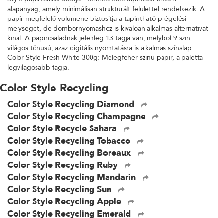
alapanyag, amely minimálisan strukturált felülettel rendelkezik. A
papír megfelelő volumene biztosítja a tapintható prégelési
mélységet, de dombornyomáshoz is kiválóan alkalmas alternatívát
kínál. A papírcsaládnak jelenleg 13 tagja van, melyből 9 szín
világos tónusú, azaz digitális nyomtatásra is alkalmas színalap.
Color Style Fresh White 300g: Melegfehér színű papír, a paletta
legvilágosabb tagja.
Color Style Recycling
Color Style Recycling Diamond
Color Style Recycling Champagne
Color Style Recycle Sahara
Color Style Recycling Tobacco
Color Style Recycling Boreaux
Color Style Recycling Ruby
Color Style Recycling Mandarin
Color Style Recycling Sun
Color Style Recycling Apple
Color Style Recycling Emerald