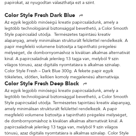
papírokat, az nyugodtan választhatja ezt a színt.
Color Style Fresh Dark Blue
Az egyik legjobb minőségű kreatív papírcsaládunk, amely a
legtöbb technológiánál biztonsággal bevethető, a Color Smooth
Style papírcsalád utódja. Természetes tapintású kreatív
alapanyag, amely minimálisan strukturált felülettel rendelkezik. A
papír megfelelő volumene biztosítja a tapintható prégelési
mélységet, de dombornyomáshoz is kiválóan alkalmas alternatívát
kínál. A papírcsaládnak jelenleg 13 tagja van, melyből 9 szín
világos tónusú, azaz digitális nyomtatásra is alkalmas színalap.
Color Style Fresh – Dark Blue 300g. A fekete papír egyik
tökéletes, időtlen, kellően komoly megjelenésű alternatívája.
Color Style Fresh Deep Black
Az egyik legjobb minőségű kreatív papírcsaládunk, amely a
legtöbb technológiánál biztonsággal bevethető, a Color Smooth
Style papírcsalád utódja. Természetes tapintású kreatív alapanyag,
amely minimálisan strukturált felülettel rendelkezik. A papír
megfelelő volumene biztosítja a tapintható prégelési mélységet,
de dombornyomáshoz is kiválóan alkalmas alternatívát kínál. A
papírcsaládnak jelenleg 13 tagja van, melyből 9 szín világos
tónusú, azaz digitális nyomtatásra is alkalmas színalap. Color Style