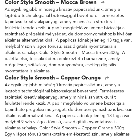
Color Style Smooth – Mocca Brown
Az egyik legjobb minőségű kreatív papírcsaládunk, amely a
legtöbb technológiánál biztonsággal bevethető. Természetes
tapintású kreatív alapanyag, amely minimálisan strukturált
felülettel rendelkezik. A papír megfelelő volumene biztosítja a
tapintható prégelési mélységet, de dombornyomáshoz is kiválóan
alkalmas alternatívát kínál. A papírcsaládnak jelenleg 13 tagja van,
melyből 9 szín világos tónusú, azaz digitális nyomtatásra is
alkalmas színalap. Color Style Smooth – Mocca Brown 300g. A
paletta első, tejcsokoládéra emlékeztető barna színe, amely
prégelésre, szitázásra, dombornyomásra, esetleg digitális
nyomtatásra is alkalmas.
Color Style Smooth – Copper Orange
Az egyik legjobb minőségű kreatív papírcsaládunk, amely a
legtöbb technológiánál biztonsággal bevethető. Természetes
tapintású kreatív alapanyag, amely minimálisan strukturált
felülettel rendelkezik. A papír megfelelő volumene biztosítja a
tapintható prégelési mélységet, de dombornyomáshoz is kiválóan
alkalmas alternatívát kínál. A papírcsaládnak jelenleg 13 tagja van,
melyből 9 szín világos tónusú, azaz digitális nyomtatásra is
alkalmas színalap. Color Style Smooth – Copper Orange 300g.
Egy világos tónusú terrakottára emlékeztető szín, amely alkalmas