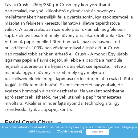
Favini Crush - 250g/350g A Crush egy környezetbarát
papírcsalád, melynél különböző gyümölcsök és növények
melléktermékeit használják fel a gyártás során, így azok szemcséi a
mázolatlan felületen keresztül láthatóvá, illetve tapinthatóvá
válnak. A papírcsaládban szereplő papírok annak megfelelően
kapták elnevezéseiket, mely növény daráléka került bele közel 15
%-ban. A papír emellett 30%-ban tartalmaz újrahasznosított
hulladékot és 100%-ban zöldenergiával állítják elő. A Crush
papírcsalád több színben érhető el. Crush - Almond: Egy újabb
izgalmas papír a Favini cégtől, aki ebbe a papírba a mandula
héjának púderes-barna héjának darálékat csempészte, illetve a
mandula egyéb növényi részeit, mely egy mélyebb
pasztellszínnek felel meg. Tapintása érdesebb, mint a család többi
tagjáé, felülete matt hatású. Szemcseméretei nagyobbak, de
egészen homogén a papír összhatása. Helyenként sötétbarna
apró szemcsék láthatók, melyek utalnak a papír természetes
mivoltára. Alkalmas mindenfajta nyomdai technológiára, így
szendvicskártyák alappapírjaként is.
Favini Crush Citrus
A weboldal sütiket ("cookie-kat") használ - amennyiben folytatja az oldal böngészését elfogadja a
Favini Crush - 250g/350g A Crush egy környezetbarát
sütik használatát.
(Cookie használat)
papírcsalád, melynél különböző gyümölcsök és növények