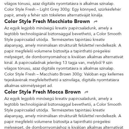
világos tónusú, azaz digitális nyomtatásra is alkalmas színalap.
Color Style Fresh – Light Grey 300g: Egy könnyed, szürkésfehér
papír, amely a fehér szín tökéletes alternatíváját kínálja.
Color Style Fresh Macchiato Brown
Az egyik legjobb minőségű kreatív papírcsaládunk, amely a
legtöbb technológiánál biztonsággal bevethető, a Color Smooth
Style papírcsalád utódja. Természetes tapintású kreatív
alapanyag, amely minimálisan strukturált felülettel rendelkezik. A
papír megfelelő volumene biztosítja a tapintható prégelési
mélységet, de dombornyomáshoz is kiválóan alkalmas alternatívát
kínál. A papírcsaládnak jelenleg 13 tagja van, melyből 9 szín
világos tónusú, azaz digitális nyomtatásra is alkalmas színalap.
Color Style Fresh – Macchiato Brown 300g: Valóban egy kellemes
tejeskávénak megfeleltethető a színvilága, digitális nyomtatásra
alkalmas színmélységet ad.
Color Style Fresh Mocca Brown
Az egyik legjobb minőségű kreatív papírcsaládunk, amely a
legtöbb technológiánál biztonsággal bevethető, a Color Smooth
Style papírcsalád utódja. Természetes tapintású kreatív
alapanyag, amely minimálisan strukturált felülettel rendelkezik. A
papír megfelelő volumene biztosítja a tapintható prégelési
mélységet, de dombornyomáshoz is kiválóan alkalmas alternatívát