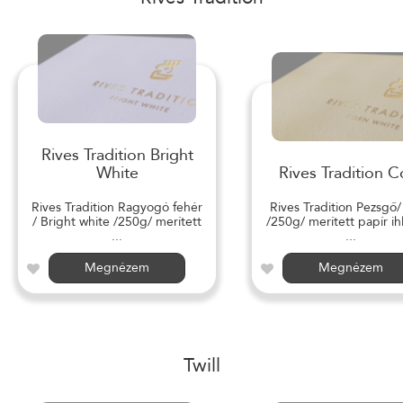
Rives Tradition Bright
White
Rives Tradition C
Rives Tradition Ragyogó fehér
Rives Tradition Pezsgő
/ Bright white /250g/ merített
/250g/ merített papír ihl
...
...
Megnézem
Megnézem
Twill