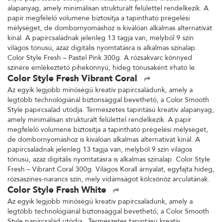
alapanyag, amely minimálisan strukturált felülettel rendelkezik. A
papír megfelelő volumene biztosítja a tapintható prégelési
mélységet, de dombornyomáshoz is kiválóan alkalmas alternatívát
kínál. A papírcsaládnak jelenleg 13 tagja van, melyből 9 szín
világos tónusú, azaz digitális nyomtatásra is alkalmas színalap.
Color Style Fresh – Pastel Pink 300g. A rózsakvarc könnyed
színére emlékeztető pihekönnyű, hideg tónusaként írható le.
Color Style Fresh Vibrant Coral
Az egyik legjobb minőségű kreatív papírcsaládunk, amely a
legtöbb technológiánál biztonsággal bevethető, a Color Smooth
Style papírcsalád utódja. Természetes tapintású kreatív alapanyag,
amely minimálisan strukturált felülettel rendelkezik. A papír
megfelelő volumene biztosítja a tapintható prégelési mélységet,
de dombornyomáshoz is kiválóan alkalmas alternatívát kínál. A
papírcsaládnak jelenleg 13 tagja van, melyből 9 szín világos
tónusú, azaz digitális nyomtatásra is alkalmas színalap. Color Style
Fresh – Vibrant Coral 300g. Világos Korall árnyalat, egyfajta hideg,
rózsaszínes-narancs szín, mely vidámságot kölcsönöz arculatának.
Color Style Fresh White
Az egyik legjobb minőségű kreatív papírcsaládunk, amely a
legtöbb technológiánál biztonsággal bevethető, a Color Smooth
Style papírcsalád utódja. Természetes tapintású kreatív