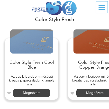
Color Style Fresh
Color Style Fresh Cool
Color Style Fre
Blue
Copper Orang
Az egyik legjobb minőségű
Az egyik legjobb min
kreatív papírcsaládunk, amely
kreatív papírcsaládunk,
a le ...
a le ...
Megnézem
Megnézem