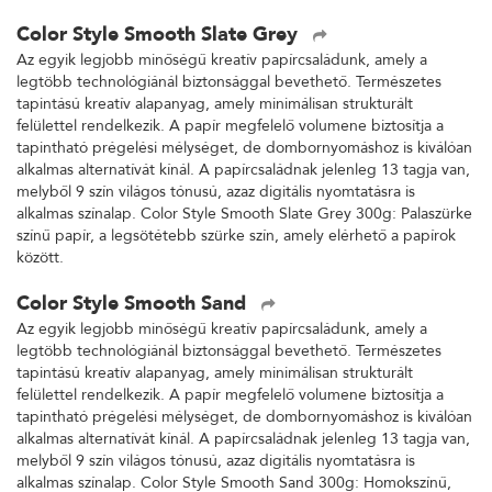
Color Style Smooth Slate Grey
Az egyik legjobb minőségű kreatív papírcsaládunk, amely a
legtöbb technológiánál biztonsággal bevethető. Természetes
tapintású kreatív alapanyag, amely minimálisan strukturált
felülettel rendelkezik. A papír megfelelő volumene biztosítja a
tapintható prégelési mélységet, de dombornyomáshoz is kiválóan
alkalmas alternatívát kínál. A papírcsaládnak jelenleg 13 tagja van,
melyből 9 szín világos tónusú, azaz digitális nyomtatásra is
alkalmas színalap. Color Style Smooth Slate Grey 300g: Palaszürke
színű papír, a legsötétebb szürke szín, amely elérhető a papírok
között.
Color Style Smooth Sand
Az egyik legjobb minőségű kreatív papírcsaládunk, amely a
legtöbb technológiánál biztonsággal bevethető. Természetes
tapintású kreatív alapanyag, amely minimálisan strukturált
felülettel rendelkezik. A papír megfelelő volumene biztosítja a
tapintható prégelési mélységet, de dombornyomáshoz is kiválóan
alkalmas alternatívát kínál. A papírcsaládnak jelenleg 13 tagja van,
melyből 9 szín világos tónusú, azaz digitális nyomtatásra is
alkalmas színalap. Color Style Smooth Sand 300g: Homokszínű,