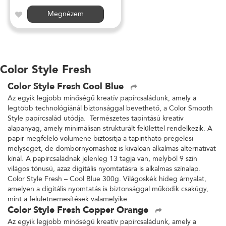
Megnézem
Color Style Fresh
Color Style Fresh Cool Blue
Az egyik legjobb minőségű kreatív papírcsaládunk, amely a
legtöbb technológiánál biztonsággal bevethető, a Color Smooth
Style papírcsalád utódja. Természetes tapintású kreatív
alapanyag, amely minimálisan strukturált felülettel rendelkezik. A
papír megfelelő volumene biztosítja a tapintható prégelési
mélységet, de dombornyomáshoz is kiválóan alkalmas alternatívát
kínál. A papírcsaládnak jelenleg 13 tagja van, melyből 9 szín
világos tónusú, azaz digitális nyomtatásra is alkalmas színalap.
Color Style Fresh – Cool Blue 300g. Világoskék hideg árnyalat,
amelyen a digitális nyomtatás is biztonsággal működik csakúgy,
mint a felületnemesítések valamelyike.
Color Style Fresh Copper Orange
Az egyik legjobb minőségű kreatív papírcsaládunk, amely a