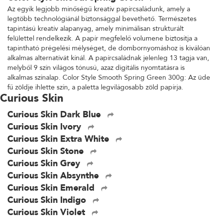
Az egyik legjobb minőségű kreatív papírcsaládunk, amely a
legtöbb technológiánál biztonsággal bevethető. Természetes
tapintású kreatív alapanyag, amely minimálisan strukturált
felülettel rendelkezik. A papír megfelelő volumene biztosítja a
tapintható prégelési mélységet, de dombornyomáshoz is kiválóan
alkalmas alternatívát kínál. A papírcsaládnak jelenleg 13 tagja van,
melyből 9 szín világos tónusú, azaz digitális nyomtatásra is
alkalmas színalap. Color Style Smooth Spring Green 300g: Az üde
fű zöldje ihlette szín, a paletta legvilágosabb zöld papírja.
Curious Skin
Curious Skin Dark Blue
Curious Skin Ivory
Curious Skin Extra White
Curious Skin Stone
Curious Skin Grey
Curious Skin Absynthe
Curious Skin Emerald
Curious Skin Indigo
Curious Skin Violet