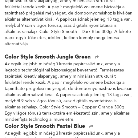
tapintású kreatív alapanyag, amely minimálisan strukturált
felülettel rendelkezik. A papír megfelelő volumene biztosítja a
tapintható prégelési mélységet, de dombornyomáshoz is kiválóan
alkalmas alternatívát kínál. A papírcsaládnak jelenleg 13 tagja van,
melyből 9 szín világos tónusú, azaz digitális nyomtatásra is
alkalmas színalap. Color Style Smooth – Dark Blue 300g. A fekete
papír egyik tökéletes, időtlen, kellően komoly megjelenésű
alternatívája.
Color Style Smooth Jungle Green
Az egyik legjobb minőségű kreatív papírcsaládunk, amely a
legtöbb technológiánál biztonsággal bevethető. Természetes
tapintású kreatív alapanyag, amely minimálisan strukturált
felülettel rendelkezik. A papír megfelelő volumene biztosítja a
tapintható prégelési mélységet, de dombornyomáshoz is kiválóan
alkalmas alternatívát kínál. A papírcsaládnak jelenleg 13 tagja van,
melyből 9 szín világos tónusú, azaz digitális nyomtatásra is
alkalmas színalap. Color Style Smooth – Copper Orange 300g.
Egy világos tónusú terrakottára emlékeztető szín, amely alkalmas
mindenfajta technológiai műveletre.
Color Style Smooth Pastel Blue
Az egyik legjobb minőségű kreatív papírcsaládunk, amely a