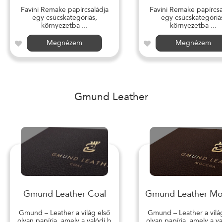
Favini Remake papírcsaládja
Favini Remake papírcsa
egy csúcskategóriás,
egy csúcskategóriá
környezetba ...
környezetba ...
Megnézem
Megnézem
Gmund Leather
Gmund Leather Coal
Gmund Leather M
Gmund – Leather a világ első
Gmund – Leather a vilá
olyan papírja, amely a valódi b
olyan papírja, amely a v