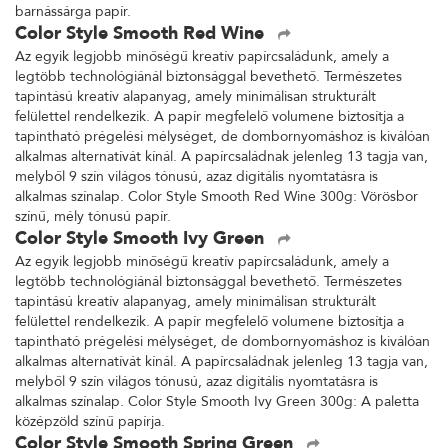
barnássárga papír.
Color Style Smooth Red Wine
Az egyik legjobb minőségű kreatív papírcsaládunk, amely a
legtöbb technológiánál biztonsággal bevethető. Természetes
tapintású kreatív alapanyag, amely minimálisan strukturált
felülettel rendelkezik. A papír megfelelő volumene biztosítja a
tapintható prégelési mélységet, de dombornyomáshoz is kiválóan
alkalmas alternatívát kínál. A papírcsaládnak jelenleg 13 tagja van,
melyből 9 szín világos tónusú, azaz digitális nyomtatásra is
alkalmas színalap. Color Style Smooth Red Wine 300g: Vörösbor
színű, mély tónusú papír.
Color Style Smooth Ivy Green
Az egyik legjobb minőségű kreatív papírcsaládunk, amely a
legtöbb technológiánál biztonsággal bevethető. Természetes
tapintású kreatív alapanyag, amely minimálisan strukturált
felülettel rendelkezik. A papír megfelelő volumene biztosítja a
tapintható prégelési mélységet, de dombornyomáshoz is kiválóan
alkalmas alternatívát kínál. A papírcsaládnak jelenleg 13 tagja van,
melyből 9 szín világos tónusú, azaz digitális nyomtatásra is
alkalmas színalap. Color Style Smooth Ivy Green 300g: A paletta
középzöld színű papírja.
Color Style Smooth Spring Green