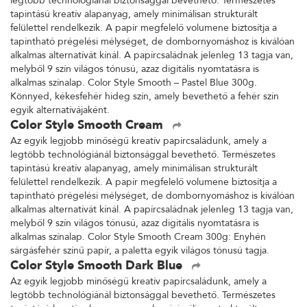
legtöbb technológiánál biztonsággal bevethető. Természetes
tapintású kreatív alapanyag, amely minimálisan strukturált
felülettel rendelkezik. A papír megfelelő volumene biztosítja a
tapintható prégelési mélységet, de dombornyomáshoz is kiválóan
alkalmas alternatívát kínál. A papírcsaládnak jelenleg 13 tagja van,
melyből 9 szín világos tónusú, azaz digitális nyomtatásra is
alkalmas színalap. Color Style Smooth – Pastel Blue 300g.
Könnyed, kékesfehér hideg szín, amely bevethető a fehér szín
egyik alternatívájaként.
Color Style Smooth Cream
Az egyik legjobb minőségű kreatív papírcsaládunk, amely a
legtöbb technológiánál biztonsággal bevethető. Természetes
tapintású kreatív alapanyag, amely minimálisan strukturált
felülettel rendelkezik. A papír megfelelő volumene biztosítja a
tapintható prégelési mélységet, de dombornyomáshoz is kiválóan
alkalmas alternatívát kínál. A papírcsaládnak jelenleg 13 tagja van,
melyből 9 szín világos tónusú, azaz digitális nyomtatásra is
alkalmas színalap. Color Style Smooth Cream 300g: Enyhén
sárgásfehér színű papír, a paletta egyik világos tónusú tagja.
Color Style Smooth Dark Blue
Az egyik legjobb minőségű kreatív papírcsaládunk, amely a
legtöbb technológiánál biztonsággal bevethető. Természetes