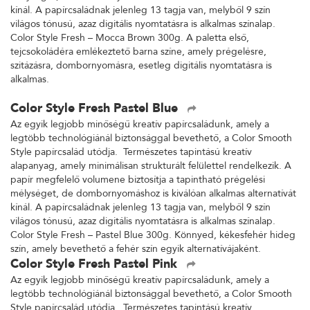
kínál. A papírcsaládnak jelenleg 13 tagja van, melyből 9 szín
világos tónusú, azaz digitális nyomtatásra is alkalmas színalap.
Color Style Fresh – Mocca Brown 300g. A paletta első,
tejcsokoládéra emlékeztető barna színe, amely prégelésre,
szitázásra, dombornyomásra, esetleg digitális nyomtatásra is
alkalmas.
Color Style Fresh Pastel Blue
Az egyik legjobb minőségű kreatív papírcsaládunk, amely a
legtöbb technológiánál biztonsággal bevethető, a Color Smooth
Style papírcsalád utódja. Természetes tapintású kreatív
alapanyag, amely minimálisan strukturált felülettel rendelkezik. A
papír megfelelő volumene biztosítja a tapintható prégelési
mélységet, de dombornyomáshoz is kiválóan alkalmas alternatívát
kínál. A papírcsaládnak jelenleg 13 tagja van, melyből 9 szín
világos tónusú, azaz digitális nyomtatásra is alkalmas színalap.
Color Style Fresh – Pastel Blue 300g. Könnyed, kékesfehér hideg
szín, amely bevethető a fehér szín egyik alternatívájaként.
Color Style Fresh Pastel Pink
Az egyik legjobb minőségű kreatív papírcsaládunk, amely a
legtöbb technológiánál biztonsággal bevethető, a Color Smooth
Style papírcsalád utódja. Természetes tapintású kreatív