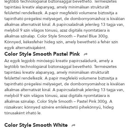
legtöbb technológiánál biztonsággal bevethető. Természetes
tapintású kreatív alapanyag, amely minimálisan strukturált
felülettel rendelkezik. A papír megfelelő volumene biztosítja a
tapintható prégelési mélységet, de dombornyomáshoz is kiválóan
alkalmas alternatívát kínál. A papírcsaládnak jelenleg 13 tagja van,
melyből 9 szín világos tónusú, azaz digitális nyomtatásra is
alkalmas színalap. Color Style Smooth – Pastel Blue 300g.
Könnyed, kékesfehér hideg szín, amely bevethető a fehér szín
egyik alternatívájaként.
Color Style Smooth Pastel Pink
Az egyik legjobb minőségű kreatív papírcsaládunk, amely a
legtöbb technológiánál biztonsággal bevethető. Természetes
tapintású kreatív alapanyag, amely minimálisan strukturált
felülettel rendelkezik. A papír megfelelő volumene biztosítja a
tapintható prégelési mélységet, de dombornyomáshoz is kiválóan
alkalmas alternatívát kínál. A papírcsaládnak jelenleg 13 tagja van,
melyből 9 szín világos tónusú, azaz digitális nyomtatásra is
alkalmas színalap. Color Style Smooth – Pastel Pink 300g. A
rózsakvarc könnyed színére emlékeztető pihekönnyű, hideg
tónusaként írható le.
Color Style Smooth White