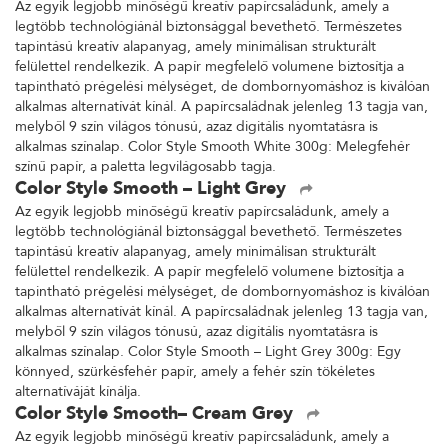
Az egyik legjobb minőségű kreatív papírcsaládunk, amely a
legtöbb technológiánál biztonsággal bevethető. Természetes
tapintású kreatív alapanyag, amely minimálisan strukturált
felülettel rendelkezik. A papír megfelelő volumene biztosítja a
tapintható prégelési mélységet, de dombornyomáshoz is kiválóan
alkalmas alternatívát kínál. A papírcsaládnak jelenleg 13 tagja van,
melyből 9 szín világos tónusú, azaz digitális nyomtatásra is
alkalmas színalap. Color Style Smooth White 300g: Melegfehér
színű papír, a paletta legvilágosabb tagja.
Color Style Smooth – Light Grey
Az egyik legjobb minőségű kreatív papírcsaládunk, amely a
legtöbb technológiánál biztonsággal bevethető. Természetes
tapintású kreatív alapanyag, amely minimálisan strukturált
felülettel rendelkezik. A papír megfelelő volumene biztosítja a
tapintható prégelési mélységet, de dombornyomáshoz is kiválóan
alkalmas alternatívát kínál. A papírcsaládnak jelenleg 13 tagja van,
melyből 9 szín világos tónusú, azaz digitális nyomtatásra is
alkalmas színalap. Color Style Smooth – Light Grey 300g: Egy
könnyed, szürkésfehér papír, amely a fehér szín tökéletes
alternatíváját kínálja.
Color Style Smooth– Cream Grey
Az egyik legjobb minőségű kreatív papírcsaládunk, amely a