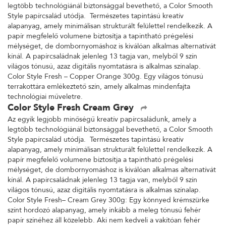
legtöbb technológiánál biztonsággal bevethető, a Color Smooth
Style papírcsalád utódja. Természetes tapintású kreatív
alapanyag, amely minimálisan strukturált felülettel rendelkezik. A
papír megfelelő volumene biztosítja a tapintható prégelési
mélységet, de dombornyomáshoz is kiválóan alkalmas alternatívát
kínál. A papírcsaládnak jelenleg 13 tagja van, melyből 9 szín
világos tónusú, azaz digitális nyomtatásra is alkalmas színalap.
Color Style Fresh – Copper Orange 300g. Egy világos tónusú
terrakottára emlékeztető szín, amely alkalmas mindenfajta
technológiai műveletre.
Color Style Fresh Cream Grey
Az egyik legjobb minőségű kreatív papírcsaládunk, amely a
legtöbb technológiánál biztonsággal bevethető, a Color Smooth
Style papírcsalád utódja. Természetes tapintású kreatív
alapanyag, amely minimálisan strukturált felülettel rendelkezik. A
papír megfelelő volumene biztosítja a tapintható prégelési
mélységet, de dombornyomáshoz is kiválóan alkalmas alternatívát
kínál. A papírcsaládnak jelenleg 13 tagja van, melyből 9 szín
világos tónusú, azaz digitális nyomtatásra is alkalmas színalap.
Color Style Fresh– Cream Grey 300g: Egy könnyed krémszürke
színt hordozó alapanyag, amely inkább a meleg tónusú fehér
papír színéhez áll közelebb. Aki nem kedveli a vakítóan fehér