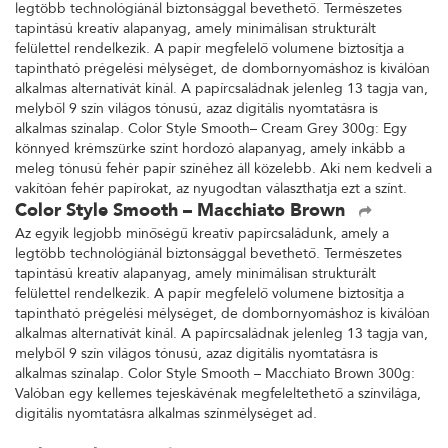
legtöbb technológiánál biztonsággal bevethető. Természetes
tapintású kreatív alapanyag, amely minimálisan strukturált
felülettel rendelkezik. A papír megfelelő volumene biztosítja a
tapintható prégelési mélységet, de dombornyomáshoz is kiválóan
alkalmas alternatívát kínál. A papírcsaládnak jelenleg 13 tagja van,
melyből 9 szín világos tónusú, azaz digitális nyomtatásra is
alkalmas színalap. Color Style Smooth– Cream Grey 300g: Egy
könnyed krémszürke színt hordozó alapanyag, amely inkább a
meleg tónusú fehér papír színéhez áll közelebb. Aki nem kedveli a
vakítóan fehér papírokat, az nyugodtan választhatja ezt a színt.
Color Style Smooth – Macchiato Brown
Az egyik legjobb minőségű kreatív papírcsaládunk, amely a
legtöbb technológiánál biztonsággal bevethető. Természetes
tapintású kreatív alapanyag, amely minimálisan strukturált
felülettel rendelkezik. A papír megfelelő volumene biztosítja a
tapintható prégelési mélységet, de dombornyomáshoz is kiválóan
alkalmas alternatívát kínál. A papírcsaládnak jelenleg 13 tagja van,
melyből 9 szín világos tónusú, azaz digitális nyomtatásra is
alkalmas színalap. Color Style Smooth – Macchiato Brown 300g:
Valóban egy kellemes tejeskávénak megfeleltethető a színvilága,
digitális nyomtatásra alkalmas színmélységet ad.