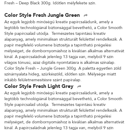
Fresh – Deep Black 300g. Időtlen mélyfekete szín.
Color Style Fresh Jungle Green
Az egyik legjobb minőségű kreatív papírcsaládunk, amely a
legtöbb technológiánál biztonsággal bevethető, a Color Smooth
Style papírcsalád utódja. Természetes tapintású kreatív
alapanyag, amely minimálisan strukturált felülettel rendelkezik. A
papír megfelelő volumene biztosítja a tapintható prégelési
mélységet, de dombornyomáshoz is kiválóan alkalmas alternatívát
kínál. A papírcsaládnak jelenleg 13 tagja van, melyből 9 szín
világos tónusú, azaz digitális nyomtatásra is alkalmas színalap.
Color Style Fresh – Jungle Green 300g. A paletta egyetlen zöld
színárnyalata hideg, szürkészöld, időtlen szín. Mélysége miatt
inkább felületnemesítésre szánt papíralap.
Color Style Fresh Light Grey
Az egyik legjobb minőségű kreatív papírcsaládunk, amely a
legtöbb technológiánál biztonsággal bevethető, a Color Smooth
Style papírcsalád utódja. Természetes tapintású kreatív
alapanyag, amely minimálisan strukturált felülettel rendelkezik. A
papír megfelelő volumene biztosítja a tapintható prégelési
mélységet, de dombornyomáshoz is kiválóan alkalmas alternatívát
kínál. A papírcsaládnak jelenleg 13 tagja van, melyből 9 szín