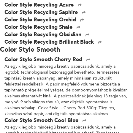
Color Style Recycling Azure
Color Style Recycling Saphire
Color Style Recycling Orchid
Color Style Recycling Shale
Color Style Recycling Obsidian
Color Style Recycling Brilliant Black
Color Style Smooth
Color Style Smooth Cherry Red
Az egyik legjobb minőségű kreatív papírcsaládunk, amely a
legtöbb technológiánál biztonsággal bevethető. Természetes
tapintású kreatív alapanyag, amely minimálisan strukturált
felülettel rendelkezik. A papír megfelelő volumene biztosítja a
tapintható prégelési mélységet, de dombornyomáshoz is kiválóan
alkalmas alternatívát kínál. A papírcsaládnak jelenleg 13 tagja van,
melyből 9 szín világos tónusú, azaz digitális nyomtatásra is
alkalmas színalap. Color Style - Cherry Red 300g: Tűzpiros,
klasszikus színű papír, ami digitális nyomtatásra alkalmas.
Color Style Smooth Cool Blue
Az egyik legjobb minőségű kreatív papírcsaládunk, amely a