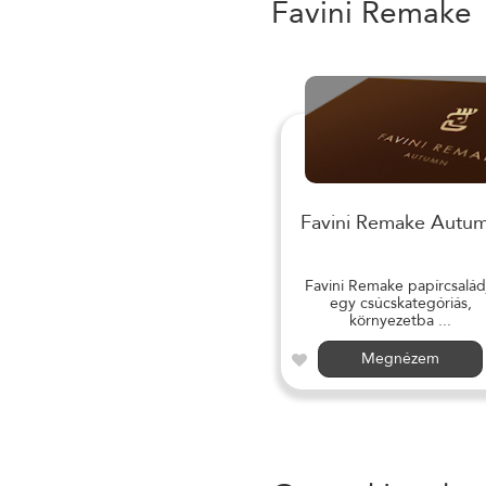
Favini Remake
Favini Remake Autu
Favini Remake papírcsalád
egy csúcskategóriás,
környezetba ...
Megnézem