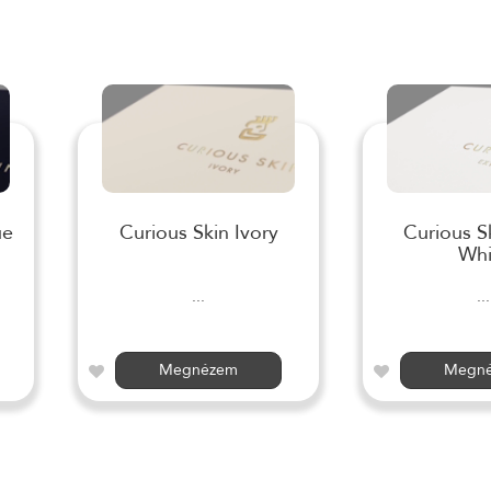
ue
Curious Skin Ivory
Curious S
Whi
...
...
Megnézem
Megn