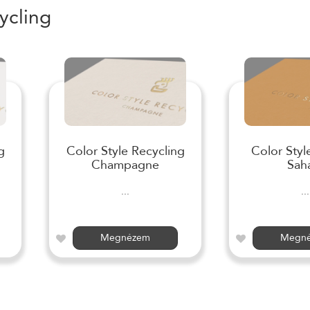
ycling
g
Color Style Recycling
Color Styl
Champagne
Sah
...
...
Megnézem
Megn