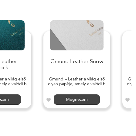
eather
Gmund Leather Snow
ock
 a világ első
Gmund – Leather a világ első
Gmun
mely a valódi b
olyan papírja, amely a valódi b
olya
...
ézem
Megnézem