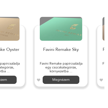
ake Oyster
Favini Remake Sky
Fa
papírcsaládja
Favini Remake papírcsaládja
Fav
tegóriás,
egy csúcskategóriás,
tba ...
környezetba ...
ézem
Megnézem