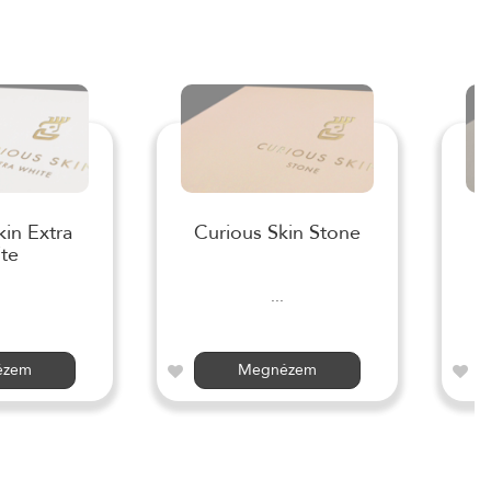
kin Extra
Curious Skin Stone
te
...
ézem
Megnézem