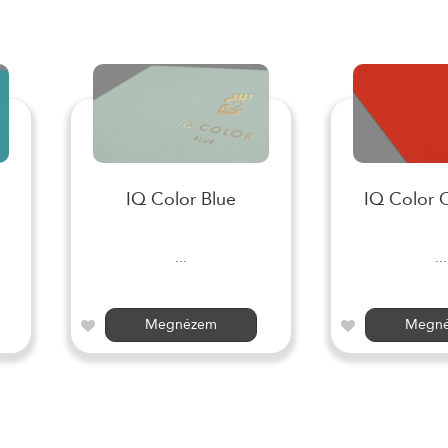
IQ Color Blue
IQ Color 
...
...
Megnézem
Megn