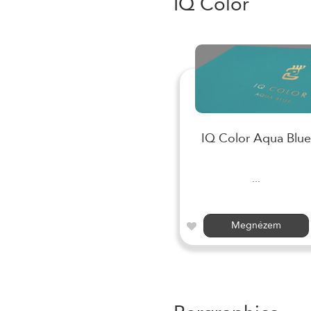
IQ Color
IQ Color Aqua Blue
...
Megnézem