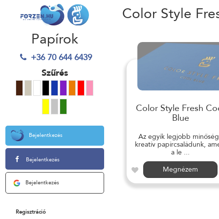
Color Style Fre
Papírok
+36 70 644 6439
Szűrés
Color Style Fresh Co
Blue
Bejelentkezés
Az egyik legjobb minősé
kreatív papírcsaládunk, am
a le ...
Bejelentkezés
Megnézem
Bejelentkezés
Regisztráció