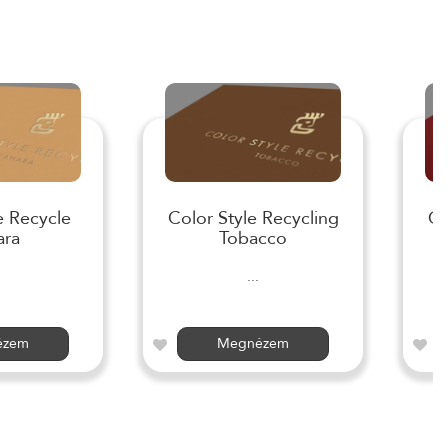
e Recycle
Color Style Recycling
Co
ara
Tobacco
...
ézem
Megnézem