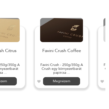
sh Citrus
Favini Crush Coffee
 250g/350g A
Favini Crush - 250g/350g A
Fav
nyezetbarát
Crush egy környezetbarát
Cr
a ...
papírcsa ...
ézem
Megnézem