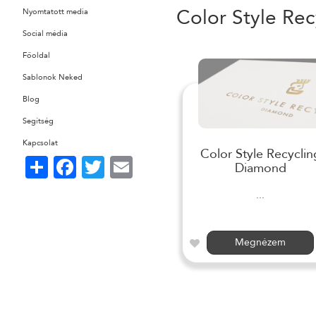
Color Style Rec
Nyomtatott media
Social média
Főoldal
Sablonok Neked
Blog
Segítség
Kapcsolat
Color Style Recyclin
Share
Facebook
Twitter
Email
Diamond
...
Megnézem