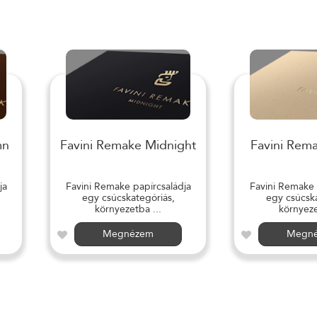
mn
Favini Remake Midnight
Favini Rem
ja
Favini Remake papírcsaládja
Favini Remake 
egy csúcskategóriás,
egy csúcska
környezetba ...
környeze
Megnézem
Megn