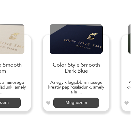
le Smooth
Color Style Smooth
C
am
Dark Blue
obb minőségű
Az egyik legjobb minőségű
Az 
aládunk, amely
kreatív papírcsaládunk, amely
krea
...
a le ...
ézem
Megnézem