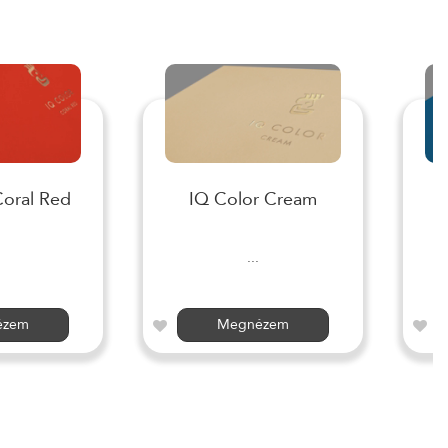
Coral Red
IQ Color Cream
I
...
ézem
Megnézem