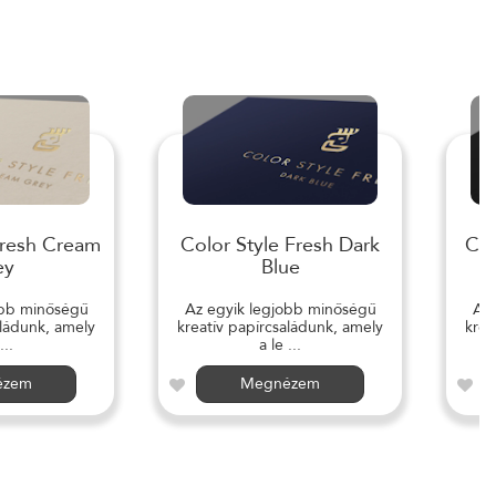
Fresh Cream
Color Style Fresh Dark
Col
ey
Blue
obb minőségű
Az egyik legjobb minőségű
Az 
aládunk, amely
kreatív papírcsaládunk, amely
krea
...
a le ...
ézem
Megnézem