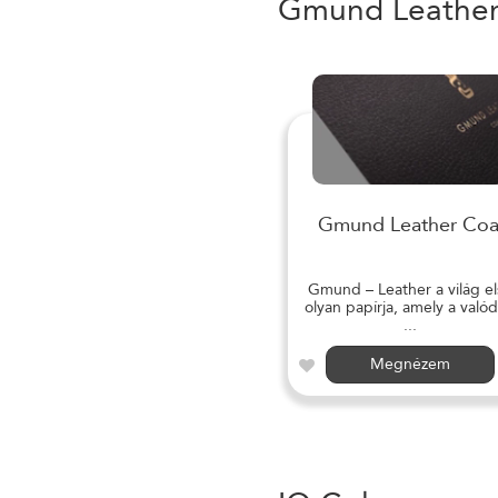
Gmund Leathe
Gmund Leather Coa
Gmund – Leather a világ el
olyan papírja, amely a valód
...
Megnézem