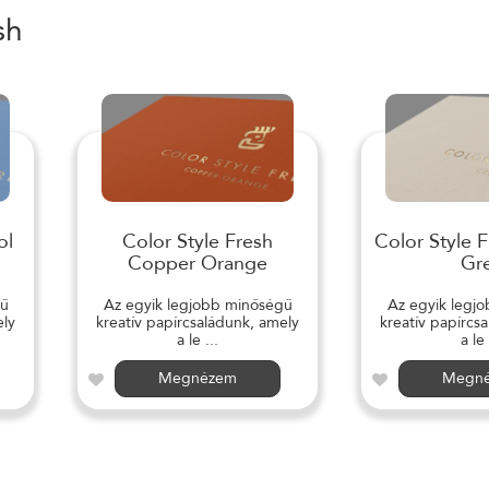
sh
ol
Color Style Fresh
Color Style 
Copper Orange
Gr
gű
Az egyik legjobb minőségű
Az egyik legj
ely
kreatív papírcsaládunk, amely
kreatív papírcs
a le ...
a le 
Megnézem
Megn