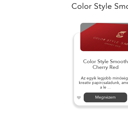
Color Style Sm
Color Style Smooth
Cherry Red
Az egyik legjobb minősé
kreatív papírcsaládunk, am
a le ...
Megnézem