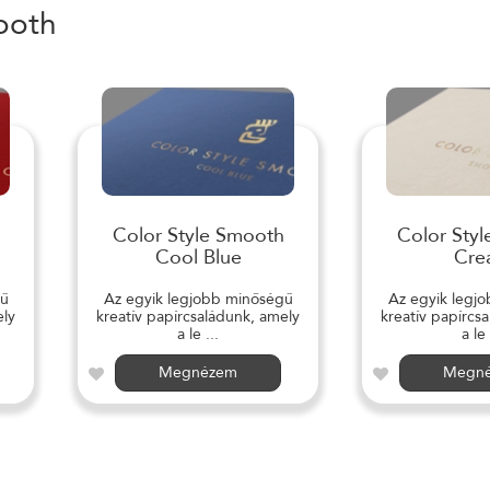
ooth
Color Style Smooth
Color Sty
Cool Blue
Cre
gű
Az egyik legjobb minőségű
Az egyik legj
ely
kreatív papírcsaládunk, amely
kreatív papírcs
a le ...
a le 
Megnézem
Megn