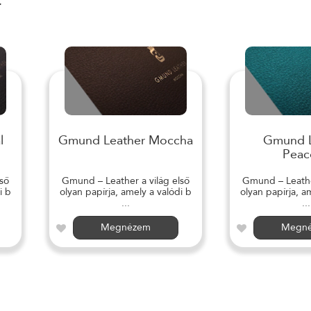
r
l
Gmund Leather Moccha
Gmund L
Peac
ső
Gmund – Leather a világ első
Gmund – Leather
i b
olyan papírja, amely a valódi b
olyan papírja, a
...
...
Megnézem
Megn