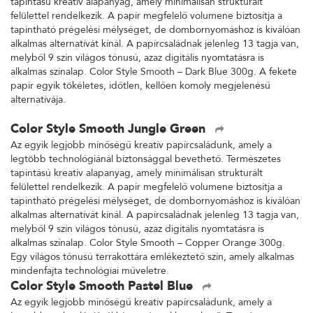
tapintású kreatív alapanyag, amely minimálisan strukturált
felülettel rendelkezik. A papír megfelelő volumene biztosítja a
tapintható prégelési mélységet, de dombornyomáshoz is kiválóan
alkalmas alternatívát kínál. A papírcsaládnak jelenleg 13 tagja van,
melyből 9 szín világos tónusú, azaz digitális nyomtatásra is
alkalmas színalap. Color Style Smooth – Dark Blue 300g. A fekete
papír egyik tökéletes, időtlen, kellően komoly megjelenésű
alternatívája.
Color Style Smooth Jungle Green
Az egyik legjobb minőségű kreatív papírcsaládunk, amely a
legtöbb technológiánál biztonsággal bevethető. Természetes
tapintású kreatív alapanyag, amely minimálisan strukturált
felülettel rendelkezik. A papír megfelelő volumene biztosítja a
tapintható prégelési mélységet, de dombornyomáshoz is kiválóan
alkalmas alternatívát kínál. A papírcsaládnak jelenleg 13 tagja van,
melyből 9 szín világos tónusú, azaz digitális nyomtatásra is
alkalmas színalap. Color Style Smooth – Copper Orange 300g.
Egy világos tónusú terrakottára emlékeztető szín, amely alkalmas
mindenfajta technológiai műveletre.
Color Style Smooth Pastel Blue
Az egyik legjobb minőségű kreatív papírcsaládunk, amely a