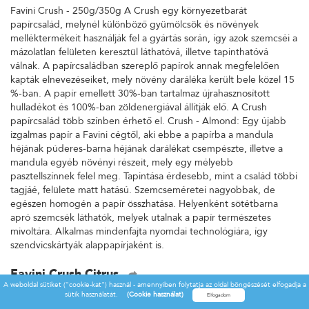
Favini Crush - 250g/350g A Crush egy környezetbarát
papírcsalád, melynél különböző gyümölcsök és növények
melléktermékeit használják fel a gyártás során, így azok szemcséi a
mázolatlan felületen keresztül láthatóvá, illetve tapinthatóvá
válnak. A papírcsaládban szereplő papírok annak megfelelően
kapták elnevezéseiket, mely növény daráléka került bele közel 15
%-ban. A papír emellett 30%-ban tartalmaz újrahasznosított
hulladékot és 100%-ban zöldenergiával állítják elő. A Crush
papírcsalád több színben érhető el. Crush - Almond: Egy újabb
izgalmas papír a Favini cégtől, aki ebbe a papírba a mandula
héjának púderes-barna héjának darálékat csempészte, illetve a
mandula egyéb növényi részeit, mely egy mélyebb
pasztellszínnek felel meg. Tapintása érdesebb, mint a család többi
tagjáé, felülete matt hatású. Szemcseméretei nagyobbak, de
egészen homogén a papír összhatása. Helyenként sötétbarna
apró szemcsék láthatók, melyek utalnak a papír természetes
mivoltára. Alkalmas mindenfajta nyomdai technológiára, így
szendvicskártyák alappapírjaként is.
Favini Crush Citrus
A weboldal sütiket ("cookie-kat") használ - amennyiben folytatja az oldal böngészését elfogadja a
Favini Crush - 250g/350g A Crush egy környezetbarát
sütik használatát.
(Cookie használat)
papírcsalád, melynél különböző gyümölcsök és növények