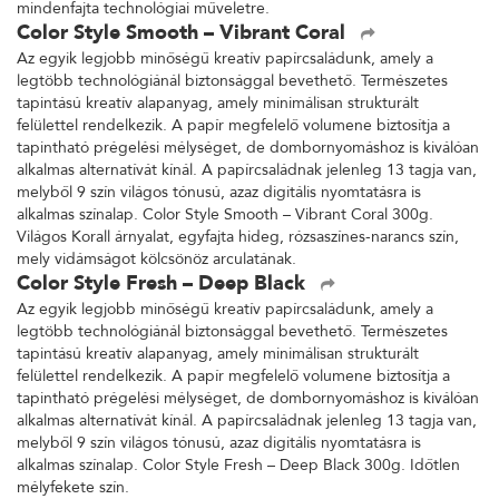
mindenfajta technológiai műveletre.
Color Style Smooth – Vibrant Coral
Az egyik legjobb minőségű kreatív papírcsaládunk, amely a
legtöbb technológiánál biztonsággal bevethető. Természetes
tapintású kreatív alapanyag, amely minimálisan strukturált
felülettel rendelkezik. A papír megfelelő volumene biztosítja a
tapintható prégelési mélységet, de dombornyomáshoz is kiválóan
alkalmas alternatívát kínál. A papírcsaládnak jelenleg 13 tagja van,
melyből 9 szín világos tónusú, azaz digitális nyomtatásra is
alkalmas színalap. Color Style Smooth – Vibrant Coral 300g.
Világos Korall árnyalat, egyfajta hideg, rózsaszínes-narancs szín,
mely vidámságot kölcsönöz arculatának.
Color Style Fresh – Deep Black
Az egyik legjobb minőségű kreatív papírcsaládunk, amely a
legtöbb technológiánál biztonsággal bevethető. Természetes
tapintású kreatív alapanyag, amely minimálisan strukturált
felülettel rendelkezik. A papír megfelelő volumene biztosítja a
tapintható prégelési mélységet, de dombornyomáshoz is kiválóan
alkalmas alternatívát kínál. A papírcsaládnak jelenleg 13 tagja van,
melyből 9 szín világos tónusú, azaz digitális nyomtatásra is
alkalmas színalap. Color Style Fresh – Deep Black 300g. Időtlen
mélyfekete szín.