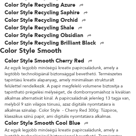
Color Style Recycling Azure
Color Style Recycling Saphire
Color Style Recycling Orchid
Color Style Recycling Shale
Color Style Recycling Obsidian
Color Style Recycling Brilliant Black
Color Style Smooth
Color Style Smooth Cherry Red
Az egyik legjobb minőségű kreatív papírcsaládunk, amely a
legtöbb technológiánál biztonsággal bevethető. Természetes
tapintású kreatív alapanyag, amely minimálisan strukturált
felülettel rendelkezik. A papír megfelelő volumene biztosítja a
tapintható prégelési mélységet, de dombornyomáshoz is kiválóan
alkalmas alternatívát kínál. A papírcsaládnak jelenleg 13 tagja van,
melyből 9 szín világos tónusú, azaz digitális nyomtatásra is
alkalmas színalap. Color Style - Cherry Red 300g: Tűzpiros,
klasszikus színű papír, ami digitális nyomtatásra alkalmas.
Color Style Smooth Cool Blue
Az egyik legjobb minőségű kreatív papírcsaládunk, amely a