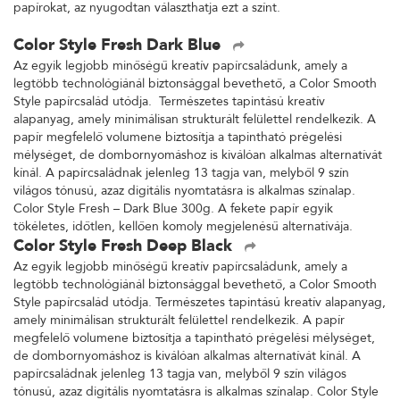
papírokat, az nyugodtan választhatja ezt a színt.
Color Style Fresh Dark Blue
Az egyik legjobb minőségű kreatív papírcsaládunk, amely a
legtöbb technológiánál biztonsággal bevethető, a Color Smooth
Style papírcsalád utódja. Természetes tapintású kreatív
alapanyag, amely minimálisan strukturált felülettel rendelkezik. A
papír megfelelő volumene biztosítja a tapintható prégelési
mélységet, de dombornyomáshoz is kiválóan alkalmas alternatívát
kínál. A papírcsaládnak jelenleg 13 tagja van, melyből 9 szín
világos tónusú, azaz digitális nyomtatásra is alkalmas színalap.
Color Style Fresh – Dark Blue 300g. A fekete papír egyik
tökéletes, időtlen, kellően komoly megjelenésű alternatívája.
Color Style Fresh Deep Black
Az egyik legjobb minőségű kreatív papírcsaládunk, amely a
legtöbb technológiánál biztonsággal bevethető, a Color Smooth
Style papírcsalád utódja. Természetes tapintású kreatív alapanyag,
amely minimálisan strukturált felülettel rendelkezik. A papír
megfelelő volumene biztosítja a tapintható prégelési mélységet,
de dombornyomáshoz is kiválóan alkalmas alternatívát kínál. A
papírcsaládnak jelenleg 13 tagja van, melyből 9 szín világos
tónusú, azaz digitális nyomtatásra is alkalmas színalap. Color Style