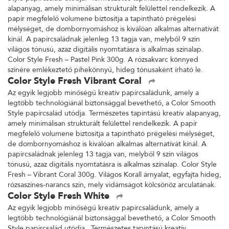
alapanyag, amely minimálisan strukturált felülettel rendelkezik. A
papír megfelelő volumene biztosítja a tapintható prégelési
mélységet, de dombornyomáshoz is kiválóan alkalmas alternatívát
kínál. A papírcsaládnak jelenleg 13 tagja van, melyből 9 szín
világos tónusú, azaz digitális nyomtatásra is alkalmas színalap.
Color Style Fresh – Pastel Pink 300g. A rózsakvarc könnyed
színére emlékeztető pihekönnyű, hideg tónusaként írható le.
Color Style Fresh Vibrant Coral
Az egyik legjobb minőségű kreatív papírcsaládunk, amely a
legtöbb technológiánál biztonsággal bevethető, a Color Smooth
Style papírcsalád utódja. Természetes tapintású kreatív alapanyag,
amely minimálisan strukturált felülettel rendelkezik. A papír
megfelelő volumene biztosítja a tapintható prégelési mélységet,
de dombornyomáshoz is kiválóan alkalmas alternatívát kínál. A
papírcsaládnak jelenleg 13 tagja van, melyből 9 szín világos
tónusú, azaz digitális nyomtatásra is alkalmas színalap. Color Style
Fresh – Vibrant Coral 300g. Világos Korall árnyalat, egyfajta hideg,
rózsaszínes-narancs szín, mely vidámságot kölcsönöz arculatának.
Color Style Fresh White
Az egyik legjobb minőségű kreatív papírcsaládunk, amely a
legtöbb technológiánál biztonsággal bevethető, a Color Smooth
Style papírcsalád utódja. Természetes tapintású kreatív