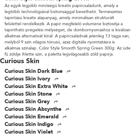
Az egyik legjobb minőségű kreatív papírcsaládunk, amely a
legtöbb technológiánál biztonsággal bevethető. Természetes
tapintású kreatív alapanyag, amely minimálisan strukturált
felülettel rendelkezik. A papír megfelelő volumene biztosítja a
tapintható prégelési mélységet, de dombornyomáshoz is kiválóan
alkalmas alternatívát kínál. A papírcsaládnak jelenleg 13 tagja van,
melyből 9 szín világos tónusú, azaz digitális nyomtatásra is
alkalmas színalap. Color Style Smooth Spring Green 300g: Az üde
fű zöldje ihlette szín, a paletta legvilágosabb zöld papírja.
Curious Skin
Curious Skin Dark Blue
Curious Skin Ivory
Curious Skin Extra White
Curious Skin Stone
Curious Skin Grey
Curious Skin Absynthe
Curious Skin Emerald
Curious Skin Indigo
Curious Skin Violet