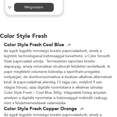
Megnézem
Color Style Fresh
Color Style Fresh Cool Blue
Az egyik legjobb minőségű kreatív papírcsaládunk, amely a
legtöbb technológiánál biztonsággal bevethető, a Color Smooth
Style papírcsalád utódja. Természetes tapintású kreatív
alapanyag, amely minimálisan strukturált felülettel rendelkezik. A
papír megfelelő volumene biztosítja a tapintható prégelési
mélységet, de dombornyomáshoz is kiválóan alkalmas alternatívát
kínál. A papírcsaládnak jelenleg 13 tagja van, melyből 9 szín
világos tónusú, azaz digitális nyomtatásra is alkalmas színalap.
Color Style Fresh – Cool Blue 300g. Világoskék hideg árnyalat,
amelyen a digitális nyomtatás is biztonsággal működik csakúgy,
mint a felületnemesítések valamelyike.
Color Style Fresh Copper Orange
Az egyik legjobb minőségű kreatív papírcsaládunk, amely a