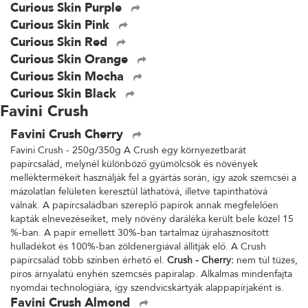
Curious Skin Purple
Curious Skin Pink
Curious Skin Red
Curious Skin Orange
Curious Skin Mocha
Curious Skin Black
Favini Crush
Favini Crush Cherry
Favini Crush - 250g/350g A Crush egy környezetbarát
papírcsalád, melynél különböző gyümölcsök és növények
melléktermékeit használják fel a gyártás során, így azok szemcséi a
mázolatlan felületen keresztül láthatóvá, illetve tapinthatóvá
válnak. A papírcsaládban szereplő papírok annak megfelelően
kapták elnevezéseiket, mely növény daráléka került bele közel 15
%-ban. A papír emellett 30%-ban tartalmaz újrahasznosított
hulladékot és 100%-ban zöldenergiával állítják elő. A Crush
papírcsalád több színben érhető el.
Crush - Cherry:
nem túl tüzes,
piros árnyalatú enyhén szemcsés papíralap. Alkalmas mindenfajta
nyomdai technológiára, így szendvicskártyák alappapírjaként is.
Favini Crush Almond