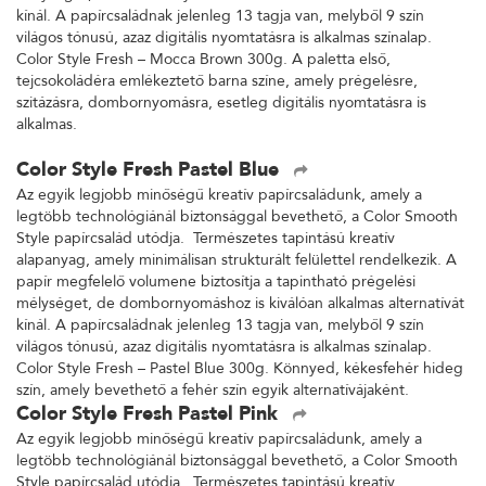
kínál. A papírcsaládnak jelenleg 13 tagja van, melyből 9 szín
világos tónusú, azaz digitális nyomtatásra is alkalmas színalap.
Color Style Fresh – Mocca Brown 300g. A paletta első,
tejcsokoládéra emlékeztető barna színe, amely prégelésre,
szitázásra, dombornyomásra, esetleg digitális nyomtatásra is
alkalmas.
Color Style Fresh Pastel Blue
Az egyik legjobb minőségű kreatív papírcsaládunk, amely a
legtöbb technológiánál biztonsággal bevethető, a Color Smooth
Style papírcsalád utódja. Természetes tapintású kreatív
alapanyag, amely minimálisan strukturált felülettel rendelkezik. A
papír megfelelő volumene biztosítja a tapintható prégelési
mélységet, de dombornyomáshoz is kiválóan alkalmas alternatívát
kínál. A papírcsaládnak jelenleg 13 tagja van, melyből 9 szín
világos tónusú, azaz digitális nyomtatásra is alkalmas színalap.
Color Style Fresh – Pastel Blue 300g. Könnyed, kékesfehér hideg
szín, amely bevethető a fehér szín egyik alternatívájaként.
Color Style Fresh Pastel Pink
Az egyik legjobb minőségű kreatív papírcsaládunk, amely a
legtöbb technológiánál biztonsággal bevethető, a Color Smooth
Style papírcsalád utódja. Természetes tapintású kreatív