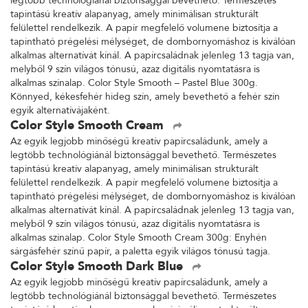
legtöbb technológiánál biztonsággal bevethető. Természetes
tapintású kreatív alapanyag, amely minimálisan strukturált
felülettel rendelkezik. A papír megfelelő volumene biztosítja a
tapintható prégelési mélységet, de dombornyomáshoz is kiválóan
alkalmas alternatívát kínál. A papírcsaládnak jelenleg 13 tagja van,
melyből 9 szín világos tónusú, azaz digitális nyomtatásra is
alkalmas színalap. Color Style Smooth – Pastel Blue 300g.
Könnyed, kékesfehér hideg szín, amely bevethető a fehér szín
egyik alternatívájaként.
Color Style Smooth Cream
Az egyik legjobb minőségű kreatív papírcsaládunk, amely a
legtöbb technológiánál biztonsággal bevethető. Természetes
tapintású kreatív alapanyag, amely minimálisan strukturált
felülettel rendelkezik. A papír megfelelő volumene biztosítja a
tapintható prégelési mélységet, de dombornyomáshoz is kiválóan
alkalmas alternatívát kínál. A papírcsaládnak jelenleg 13 tagja van,
melyből 9 szín világos tónusú, azaz digitális nyomtatásra is
alkalmas színalap. Color Style Smooth Cream 300g: Enyhén
sárgásfehér színű papír, a paletta egyik világos tónusú tagja.
Color Style Smooth Dark Blue
Az egyik legjobb minőségű kreatív papírcsaládunk, amely a
legtöbb technológiánál biztonsággal bevethető. Természetes