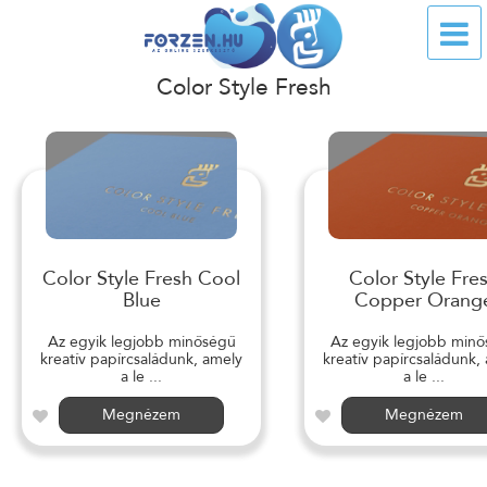
Color Style Fresh
Color Style Fresh Cool
Color Style Fre
Blue
Copper Orang
Az egyik legjobb minőségű
Az egyik legjobb min
kreatív papírcsaládunk, amely
kreatív papírcsaládunk,
a le ...
a le ...
Megnézem
Megnézem