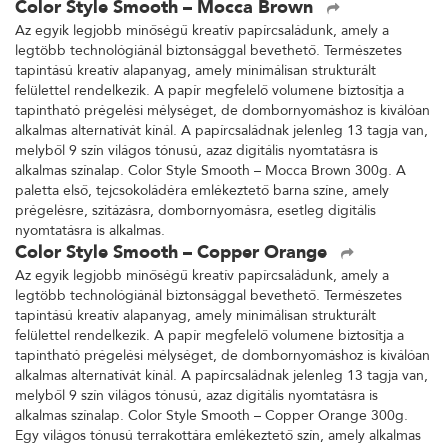
Color Style Smooth – Mocca Brown
Az egyik legjobb minőségű kreatív papírcsaládunk, amely a
legtöbb technológiánál biztonsággal bevethető. Természetes
tapintású kreatív alapanyag, amely minimálisan strukturált
felülettel rendelkezik. A papír megfelelő volumene biztosítja a
tapintható prégelési mélységet, de dombornyomáshoz is kiválóan
alkalmas alternatívát kínál. A papírcsaládnak jelenleg 13 tagja van,
melyből 9 szín világos tónusú, azaz digitális nyomtatásra is
alkalmas színalap. Color Style Smooth – Mocca Brown 300g. A
paletta első, tejcsokoládéra emlékeztető barna színe, amely
prégelésre, szitázásra, dombornyomásra, esetleg digitális
nyomtatásra is alkalmas.
Color Style Smooth – Copper Orange
Az egyik legjobb minőségű kreatív papírcsaládunk, amely a
legtöbb technológiánál biztonsággal bevethető. Természetes
tapintású kreatív alapanyag, amely minimálisan strukturált
felülettel rendelkezik. A papír megfelelő volumene biztosítja a
tapintható prégelési mélységet, de dombornyomáshoz is kiválóan
alkalmas alternatívát kínál. A papírcsaládnak jelenleg 13 tagja van,
melyből 9 szín világos tónusú, azaz digitális nyomtatásra is
alkalmas színalap. Color Style Smooth – Copper Orange 300g.
Egy világos tónusú terrakottára emlékeztető szín, amely alkalmas