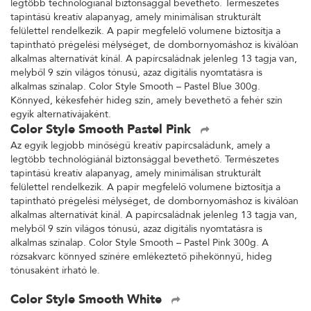
legtöbb technológiánál biztonsággal bevethető. Természetes
tapintású kreatív alapanyag, amely minimálisan strukturált
felülettel rendelkezik. A papír megfelelő volumene biztosítja a
tapintható prégelési mélységet, de dombornyomáshoz is kiválóan
alkalmas alternatívát kínál. A papírcsaládnak jelenleg 13 tagja van,
melyből 9 szín világos tónusú, azaz digitális nyomtatásra is
alkalmas színalap. Color Style Smooth – Pastel Blue 300g.
Könnyed, kékesfehér hideg szín, amely bevethető a fehér szín
egyik alternatívájaként.
Color Style Smooth Pastel Pink
Az egyik legjobb minőségű kreatív papírcsaládunk, amely a
legtöbb technológiánál biztonsággal bevethető. Természetes
tapintású kreatív alapanyag, amely minimálisan strukturált
felülettel rendelkezik. A papír megfelelő volumene biztosítja a
tapintható prégelési mélységet, de dombornyomáshoz is kiválóan
alkalmas alternatívát kínál. A papírcsaládnak jelenleg 13 tagja van,
melyből 9 szín világos tónusú, azaz digitális nyomtatásra is
alkalmas színalap. Color Style Smooth – Pastel Pink 300g. A
rózsakvarc könnyed színére emlékeztető pihekönnyű, hideg
tónusaként írható le.
Color Style Smooth White