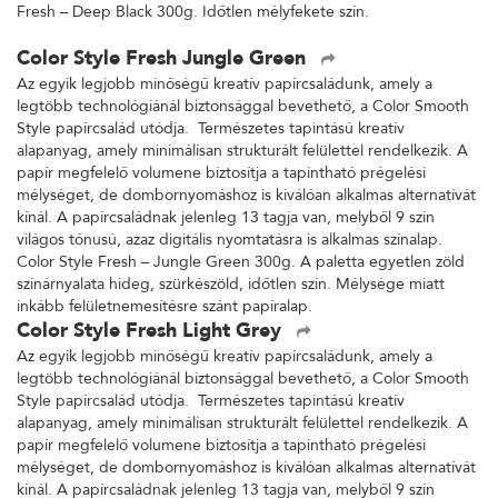
Fresh – Deep Black 300g. Időtlen mélyfekete szín.
Color Style Fresh Jungle Green
Az egyik legjobb minőségű kreatív papírcsaládunk, amely a
legtöbb technológiánál biztonsággal bevethető, a Color Smooth
Style papírcsalád utódja. Természetes tapintású kreatív
alapanyag, amely minimálisan strukturált felülettel rendelkezik. A
papír megfelelő volumene biztosítja a tapintható prégelési
mélységet, de dombornyomáshoz is kiválóan alkalmas alternatívát
kínál. A papírcsaládnak jelenleg 13 tagja van, melyből 9 szín
világos tónusú, azaz digitális nyomtatásra is alkalmas színalap.
Color Style Fresh – Jungle Green 300g. A paletta egyetlen zöld
színárnyalata hideg, szürkészöld, időtlen szín. Mélysége miatt
inkább felületnemesítésre szánt papíralap.
Color Style Fresh Light Grey
Az egyik legjobb minőségű kreatív papírcsaládunk, amely a
legtöbb technológiánál biztonsággal bevethető, a Color Smooth
Style papírcsalád utódja. Természetes tapintású kreatív
alapanyag, amely minimálisan strukturált felülettel rendelkezik. A
papír megfelelő volumene biztosítja a tapintható prégelési
mélységet, de dombornyomáshoz is kiválóan alkalmas alternatívát
kínál. A papírcsaládnak jelenleg 13 tagja van, melyből 9 szín