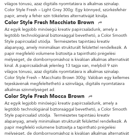
világos tónusú, azaz digitális nyomtatásra is alkalmas színalap.
Color Style Fresh – Light Grey 300g: Egy könnyed, szürkésfehér
papír, amely a fehér szín tökéletes alternatíváját kínálja.
Color Style Fresh Macchiato Brown
Az egyik legjobb minőségű kreatív papírcsaládunk, amely a
legtöbb technológiánál biztonsággal bevethető, a Color Smooth
Style papírcsalád utódja. Természetes tapintású kreatív
alapanyag, amely minimálisan strukturált felülettel rendelkezik. A
papír megfelelő volumene biztosítja a tapintható prégelési
mélységet, de dombornyomáshoz is kiválóan alkalmas alternatívát
kínál. A papírcsaládnak jelenleg 13 tagja van, melyből 9 szín
világos tónusú, azaz digitális nyomtatásra is alkalmas színalap.
Color Style Fresh – Macchiato Brown 300g: Valóban egy kellemes
tejeskávénak megfeleltethető a színvilága, digitális nyomtatásra
alkalmas színmélységet ad.
Color Style Fresh Mocca Brown
Az egyik legjobb minőségű kreatív papírcsaládunk, amely a
legtöbb technológiánál biztonsággal bevethető, a Color Smooth
Style papírcsalád utódja. Természetes tapintású kreatív
alapanyag, amely minimálisan strukturált felülettel rendelkezik. A
papír megfelelő volumene biztosítja a tapintható prégelési
mélységet, de dombornyomáshoz is kiválóan alkalmas alternatívát