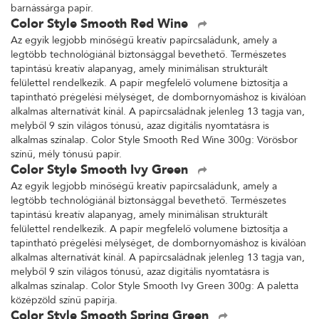
barnássárga papír.
Color Style Smooth Red Wine
Az egyik legjobb minőségű kreatív papírcsaládunk, amely a
legtöbb technológiánál biztonsággal bevethető. Természetes
tapintású kreatív alapanyag, amely minimálisan strukturált
felülettel rendelkezik. A papír megfelelő volumene biztosítja a
tapintható prégelési mélységet, de dombornyomáshoz is kiválóan
alkalmas alternatívát kínál. A papírcsaládnak jelenleg 13 tagja van,
melyből 9 szín világos tónusú, azaz digitális nyomtatásra is
alkalmas színalap. Color Style Smooth Red Wine 300g: Vörösbor
színű, mély tónusú papír.
Color Style Smooth Ivy Green
Az egyik legjobb minőségű kreatív papírcsaládunk, amely a
legtöbb technológiánál biztonsággal bevethető. Természetes
tapintású kreatív alapanyag, amely minimálisan strukturált
felülettel rendelkezik. A papír megfelelő volumene biztosítja a
tapintható prégelési mélységet, de dombornyomáshoz is kiválóan
alkalmas alternatívát kínál. A papírcsaládnak jelenleg 13 tagja van,
melyből 9 szín világos tónusú, azaz digitális nyomtatásra is
alkalmas színalap. Color Style Smooth Ivy Green 300g: A paletta
középzöld színű papírja.
Color Style Smooth Spring Green