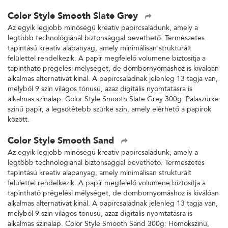
Color Style Smooth Slate Grey
Az egyik legjobb minőségű kreatív papírcsaládunk, amely a
legtöbb technológiánál biztonsággal bevethető. Természetes
tapintású kreatív alapanyag, amely minimálisan strukturált
felülettel rendelkezik. A papír megfelelő volumene biztosítja a
tapintható prégelési mélységet, de dombornyomáshoz is kiválóan
alkalmas alternatívát kínál. A papírcsaládnak jelenleg 13 tagja van,
melyből 9 szín világos tónusú, azaz digitális nyomtatásra is
alkalmas színalap. Color Style Smooth Slate Grey 300g: Palaszürke
színű papír, a legsötétebb szürke szín, amely elérhető a papírok
között.
Color Style Smooth Sand
Az egyik legjobb minőségű kreatív papírcsaládunk, amely a
legtöbb technológiánál biztonsággal bevethető. Természetes
tapintású kreatív alapanyag, amely minimálisan strukturált
felülettel rendelkezik. A papír megfelelő volumene biztosítja a
tapintható prégelési mélységet, de dombornyomáshoz is kiválóan
alkalmas alternatívát kínál. A papírcsaládnak jelenleg 13 tagja van,
melyből 9 szín világos tónusú, azaz digitális nyomtatásra is
alkalmas színalap. Color Style Smooth Sand 300g: Homokszínű,