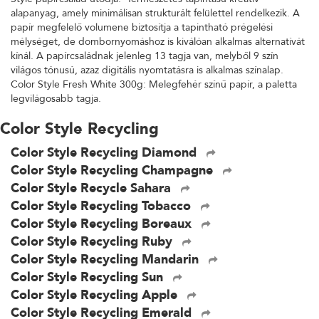
alapanyag, amely minimálisan strukturált felülettel rendelkezik. A
papír megfelelő volumene biztosítja a tapintható prégelési
mélységet, de dombornyomáshoz is kiválóan alkalmas alternatívát
kínál. A papírcsaládnak jelenleg 13 tagja van, melyből 9 szín
világos tónusú, azaz digitális nyomtatásra is alkalmas színalap.
Color Style Fresh White 300g: Melegfehér színű papír, a paletta
legvilágosabb tagja.
Color Style Recycling
Color Style Recycling Diamond
Color Style Recycling Champagne
Color Style Recycle Sahara
Color Style Recycling Tobacco
Color Style Recycling Boreaux
Color Style Recycling Ruby
Color Style Recycling Mandarin
Color Style Recycling Sun
Color Style Recycling Apple
Color Style Recycling Emerald