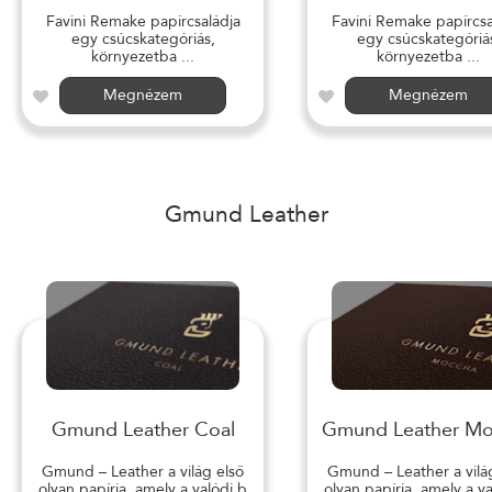
Favini Remake papírcsaládja
Favini Remake papírcsa
egy csúcskategóriás,
egy csúcskategóriá
környezetba ...
környezetba ...
Megnézem
Megnézem
Gmund Leather
Gmund Leather Coal
Gmund Leather M
Gmund – Leather a világ első
Gmund – Leather a vilá
olyan papírja, amely a valódi b
olyan papírja, amely a v