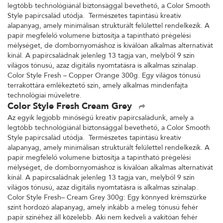
legtöbb technológiánál biztonsággal bevethető, a Color Smooth
Style papírcsalád utódja. Természetes tapintású kreatív
alapanyag, amely minimálisan strukturált felülettel rendelkezik. A
papír megfelelő volumene biztosítja a tapintható prégelési
mélységet, de dombornyomáshoz is kiválóan alkalmas alternatívát
kínál. A papírcsaládnak jelenleg 13 tagja van, melyből 9 szín
világos tónusú, azaz digitális nyomtatásra is alkalmas színalap.
Color Style Fresh – Copper Orange 300g. Egy világos tónusú
terrakottára emlékeztető szín, amely alkalmas mindenfajta
technológiai műveletre.
Color Style Fresh Cream Grey
Az egyik legjobb minőségű kreatív papírcsaládunk, amely a
legtöbb technológiánál biztonsággal bevethető, a Color Smooth
Style papírcsalád utódja. Természetes tapintású kreatív
alapanyag, amely minimálisan strukturált felülettel rendelkezik. A
papír megfelelő volumene biztosítja a tapintható prégelési
mélységet, de dombornyomáshoz is kiválóan alkalmas alternatívát
kínál. A papírcsaládnak jelenleg 13 tagja van, melyből 9 szín
világos tónusú, azaz digitális nyomtatásra is alkalmas színalap.
Color Style Fresh– Cream Grey 300g: Egy könnyed krémszürke
színt hordozó alapanyag, amely inkább a meleg tónusú fehér
papír színéhez áll közelebb. Aki nem kedveli a vakítóan fehér