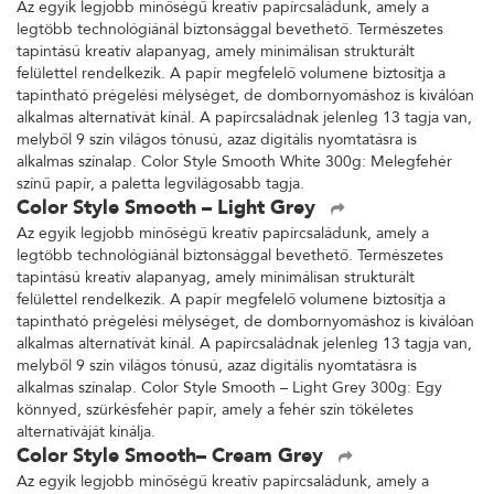
Az egyik legjobb minőségű kreatív papírcsaládunk, amely a
legtöbb technológiánál biztonsággal bevethető. Természetes
tapintású kreatív alapanyag, amely minimálisan strukturált
felülettel rendelkezik. A papír megfelelő volumene biztosítja a
tapintható prégelési mélységet, de dombornyomáshoz is kiválóan
alkalmas alternatívát kínál. A papírcsaládnak jelenleg 13 tagja van,
melyből 9 szín világos tónusú, azaz digitális nyomtatásra is
alkalmas színalap. Color Style Smooth White 300g: Melegfehér
színű papír, a paletta legvilágosabb tagja.
Color Style Smooth – Light Grey
Az egyik legjobb minőségű kreatív papírcsaládunk, amely a
legtöbb technológiánál biztonsággal bevethető. Természetes
tapintású kreatív alapanyag, amely minimálisan strukturált
felülettel rendelkezik. A papír megfelelő volumene biztosítja a
tapintható prégelési mélységet, de dombornyomáshoz is kiválóan
alkalmas alternatívát kínál. A papírcsaládnak jelenleg 13 tagja van,
melyből 9 szín világos tónusú, azaz digitális nyomtatásra is
alkalmas színalap. Color Style Smooth – Light Grey 300g: Egy
könnyed, szürkésfehér papír, amely a fehér szín tökéletes
alternatíváját kínálja.
Color Style Smooth– Cream Grey
Az egyik legjobb minőségű kreatív papírcsaládunk, amely a