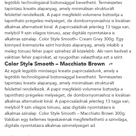
legtöbb technológiánál biztonsággal bevethető. Természetes
tapintású kreatív alapanyag, amely minimálisan strukturált
felülettel rendelkezik. A papír megfelelő volumene biztosítja a
tapintható prégelési mélységet, de dombornyomáshoz is kiválóan
alkalmas alternatívát kínál. A papírcsaládnak jelenleg 13 tagja van,
melyből 9 szín világos tónusú, azaz digitális nyomtatásra is
alkalmas színalap. Color Style Smooth– Cream Grey 300g: Egy
könnyed krémszürke színt hordozó alapanyag, amely inkább a
meleg tónusú fehér papír színéhez áll közelebb. Aki nem kedveli a
vakítóan fehér papírokat, az nyugodtan választhatja ezt a színt.
Color Style Smooth – Macchiato Brown
Az egyik legjobb minőségű kreatív papírcsaládunk, amely a
legtöbb technológiánál biztonsággal bevethető. Természetes
tapintású kreatív alapanyag, amely minimálisan strukturált
felülettel rendelkezik. A papír megfelelő volumene biztosítja a
tapintható prégelési mélységet, de dombornyomáshoz is kiválóan
alkalmas alternatívát kínál. A papírcsaládnak jelenleg 13 tagja van,
melyből 9 szín világos tónusú, azaz digitális nyomtatásra is
alkalmas színalap. Color Style Smooth – Macchiato Brown 300g:
Valóban egy kellemes tejeskávénak megfeleltethető a színvilága,
digitális nyomtatásra alkalmas színmélységet ad.