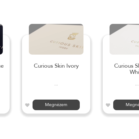
ue
Curious Skin Ivory
Curious S
Whi
...
...
Megnézem
Megn