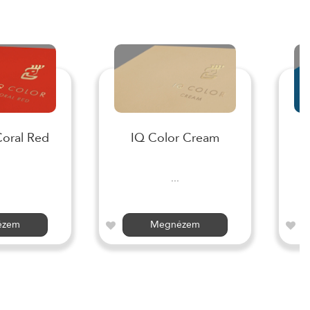
Coral Red
IQ Color Cream
I
...
ézem
Megnézem