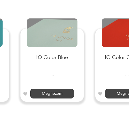
IQ Color Blue
IQ Color 
...
...
Megnézem
Megn