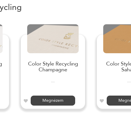
ycling
g
Color Style Recycling
Color Styl
Champagne
Sah
...
...
Megnézem
Megn