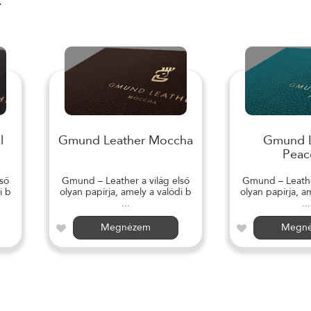
r
l
Gmund Leather Moccha
Gmund L
Peac
ső
Gmund – Leather a világ első
Gmund – Leather
i b
olyan papírja, amely a valódi b
olyan papírja, a
...
...
Megnézem
Megn