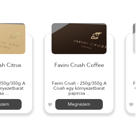
sh Citrus
Favini Crush Coffee
 250g/350g A
Favini Crush - 250g/350g A
Fav
nyezetbarát
Crush egy környezetbarát
Cr
a ...
papírcsa ...
ézem
Megnézem