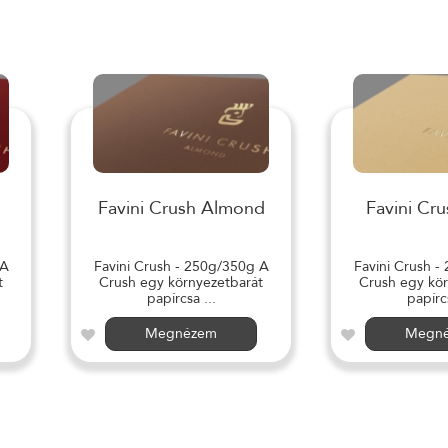
Favini Crush Almond
Favini Cru
 A
Favini Crush - 250g/350g A
Favini Crush -
t
Crush egy környezetbarát
Crush egy kör
papírcsa ...
papírcs
Megnézem
Megn