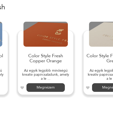
sh
ol
Color Style Fresh
Color Style 
Copper Orange
Gr
gű
Az egyik legjobb minőségű
Az egyik legj
ely
kreatív papírcsaládunk, amely
kreatív papírcs
a le ...
a le 
Megnézem
Megn