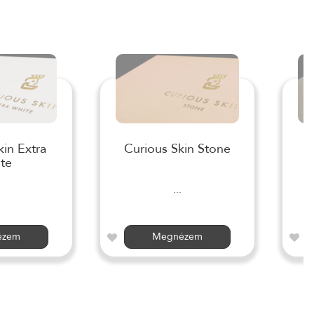
kin Extra
Curious Skin Stone
te
...
ézem
Megnézem