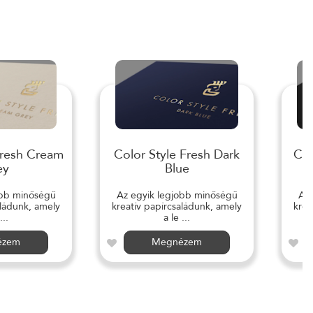
Fresh Cream
Color Style Fresh Dark
Col
ey
Blue
obb minőségű
Az egyik legjobb minőségű
Az 
aládunk, amely
kreatív papírcsaládunk, amely
krea
...
a le ...
ézem
Megnézem