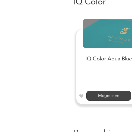
IQ Color
IQ Color Aqua Blue
...
Megnézem