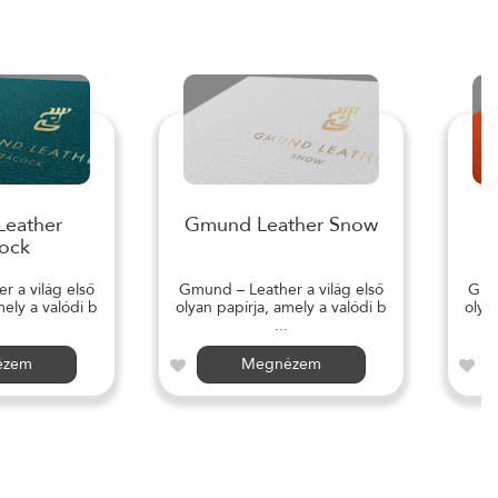
eather
Gmund Leather Snow
ock
 a világ első
Gmund – Leather a világ első
Gmun
mely a valódi b
olyan papírja, amely a valódi b
olya
...
ézem
Megnézem