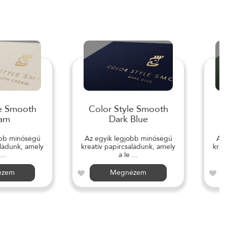
le Smooth
Color Style Smooth
C
am
Dark Blue
obb minőségű
Az egyik legjobb minőségű
Az 
aládunk, amely
kreatív papírcsaládunk, amely
krea
...
a le ...
ézem
Megnézem