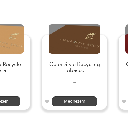
e Recycle
Color Style Recycling
Co
ara
Tobacco
...
ézem
Megnézem