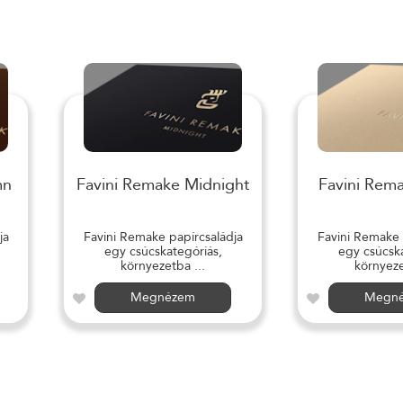
mn
Favini Remake Midnight
Favini Rem
ja
Favini Remake papírcsaládja
Favini Remake 
egy csúcskategóriás,
egy csúcska
környezetba ...
környeze
Megnézem
Megn