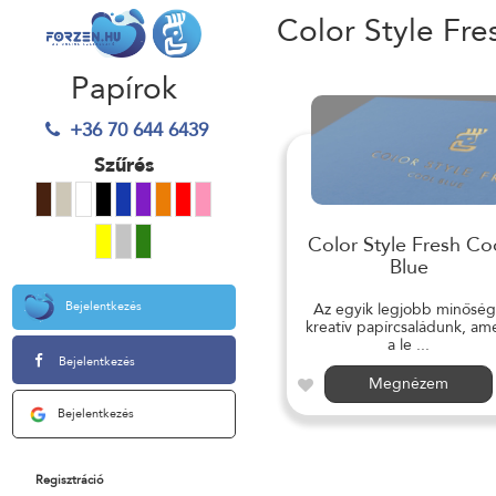
Color Style Fre
Papírok
+36 70 644 6439
Szűrés
Color Style Fresh Co
Blue
Bejelentkezés
Az egyik legjobb minősé
kreatív papírcsaládunk, am
a le ...
Bejelentkezés
Megnézem
Bejelentkezés
Regisztráció