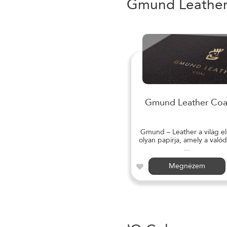
Gmund Leathe
Gmund Leather Coa
Gmund – Leather a világ el
olyan papírja, amely a valód
...
Megnézem