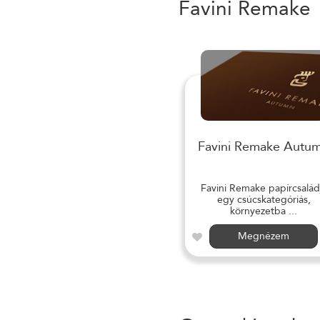
Favini Remake
Favini Remake Autu
Favini Remake papírcsalád
egy csúcskategóriás,
környezetba ...
Megnézem