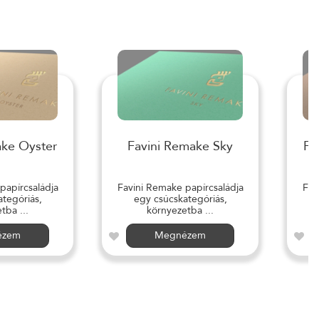
ake Oyster
Favini Remake Sky
Fa
papírcsaládja
Favini Remake papírcsaládja
Fav
tegóriás,
egy csúcskategóriás,
tba ...
környezetba ...
ézem
Megnézem