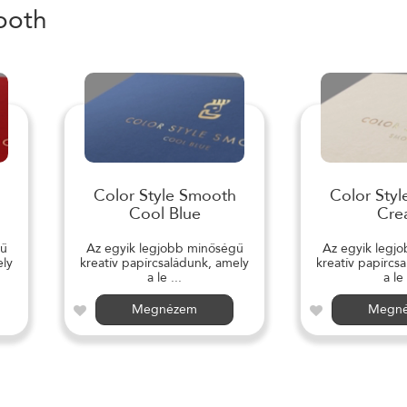
ooth
Color Style Smooth
Color Sty
Cool Blue
Cre
gű
Az egyik legjobb minőségű
Az egyik legj
ely
kreatív papírcsaládunk, amely
kreatív papírcs
a le ...
a le 
Megnézem
Megn