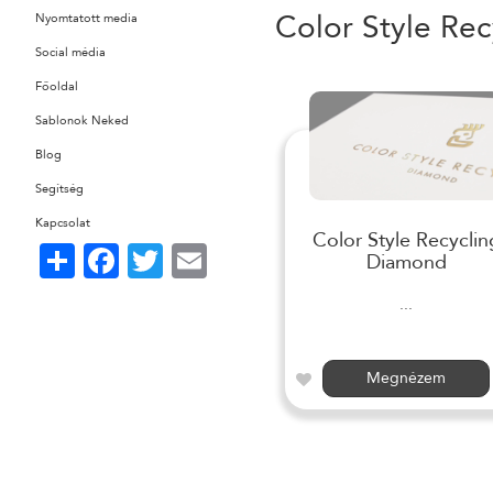
Color Style Rec
Nyomtatott media
Social média
Főoldal
Sablonok Neked
Blog
Segítség
Kapcsolat
Color Style Recyclin
Share
Facebook
Twitter
Email
Diamond
...
Megnézem