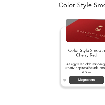
Color Style Sm
Color Style Smooth
Cherry Red
Az egyik legjobb minősé
kreatív papírcsaládunk, am
a le ...
Megnézem