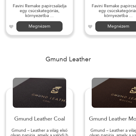
Favini Remake papírcsaládja
Favini Remake papírcsa
egy csúcskategóriás,
egy csúcskategóriá
környezetba ...
környezetba ...
Megnézem
Megnézem
Gmund Leather
Gmund Leather Coal
Gmund Leather M
Gmund – Leather a világ első
Gmund – Leather a vilá
olyan papírja, amely a valódi b
olyan papírja, amely a v