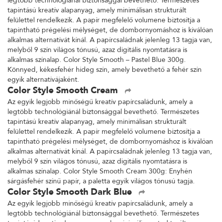
legtöbb technológiánál biztonsággal bevethető. Természetes
tapintású kreatív alapanyag, amely minimálisan strukturált
felülettel rendelkezik. A papír megfelelő volumene biztosítja a
tapintható prégelési mélységet, de dombornyomáshoz is kiválóan
alkalmas alternatívát kínál. A papírcsaládnak jelenleg 13 tagja van,
melyből 9 szín világos tónusú, azaz digitális nyomtatásra is
alkalmas színalap. Color Style Smooth – Pastel Blue 300g.
Könnyed, kékesfehér hideg szín, amely bevethető a fehér szín
egyik alternatívájaként.
Color Style Smooth Cream
Az egyik legjobb minőségű kreatív papírcsaládunk, amely a
legtöbb technológiánál biztonsággal bevethető. Természetes
tapintású kreatív alapanyag, amely minimálisan strukturált
felülettel rendelkezik. A papír megfelelő volumene biztosítja a
tapintható prégelési mélységet, de dombornyomáshoz is kiválóan
alkalmas alternatívát kínál. A papírcsaládnak jelenleg 13 tagja van,
melyből 9 szín világos tónusú, azaz digitális nyomtatásra is
alkalmas színalap. Color Style Smooth Cream 300g: Enyhén
sárgásfehér színű papír, a paletta egyik világos tónusú tagja.
Color Style Smooth Dark Blue
Az egyik legjobb minőségű kreatív papírcsaládunk, amely a
legtöbb technológiánál biztonsággal bevethető. Természetes