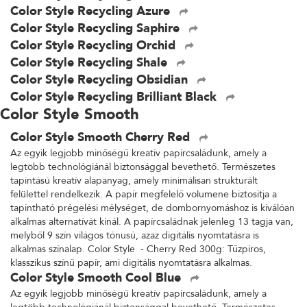
Color Style Recycling Azure
Color Style Recycling Saphire
Color Style Recycling Orchid
Color Style Recycling Shale
Color Style Recycling Obsidian
Color Style Recycling Brilliant Black
Color Style Smooth
Color Style Smooth Cherry Red
Az egyik legjobb minőségű kreatív papírcsaládunk, amely a
legtöbb technológiánál biztonsággal bevethető. Természetes
tapintású kreatív alapanyag, amely minimálisan strukturált
felülettel rendelkezik. A papír megfelelő volumene biztosítja a
tapintható prégelési mélységet, de dombornyomáshoz is kiválóan
alkalmas alternatívát kínál. A papírcsaládnak jelenleg 13 tagja van,
melyből 9 szín világos tónusú, azaz digitális nyomtatásra is
alkalmas színalap. Color Style - Cherry Red 300g: Tűzpiros,
klasszikus színű papír, ami digitális nyomtatásra alkalmas.
Color Style Smooth Cool Blue
Az egyik legjobb minőségű kreatív papírcsaládunk, amely a