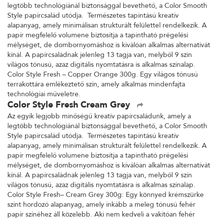
legtöbb technológiánál biztonsággal bevethető, a Color Smooth
Style papírcsalád utódja. Természetes tapintású kreatív
alapanyag, amely minimálisan strukturált felülettel rendelkezik. A
papír megfelelő volumene biztosítja a tapintható prégelési
mélységet, de dombornyomáshoz is kiválóan alkalmas alternatívát
kínál. A papírcsaládnak jelenleg 13 tagja van, melyből 9 szín
világos tónusú, azaz digitális nyomtatásra is alkalmas színalap.
Color Style Fresh – Copper Orange 300g. Egy világos tónusú
terrakottára emlékeztető szín, amely alkalmas mindenfajta
technológiai műveletre.
Color Style Fresh Cream Grey
Az egyik legjobb minőségű kreatív papírcsaládunk, amely a
legtöbb technológiánál biztonsággal bevethető, a Color Smooth
Style papírcsalád utódja. Természetes tapintású kreatív
alapanyag, amely minimálisan strukturált felülettel rendelkezik. A
papír megfelelő volumene biztosítja a tapintható prégelési
mélységet, de dombornyomáshoz is kiválóan alkalmas alternatívát
kínál. A papírcsaládnak jelenleg 13 tagja van, melyből 9 szín
világos tónusú, azaz digitális nyomtatásra is alkalmas színalap.
Color Style Fresh– Cream Grey 300g: Egy könnyed krémszürke
színt hordozó alapanyag, amely inkább a meleg tónusú fehér
papír színéhez áll közelebb. Aki nem kedveli a vakítóan fehér