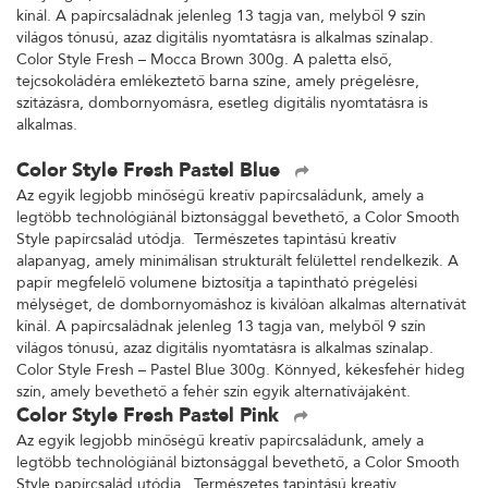
kínál. A papírcsaládnak jelenleg 13 tagja van, melyből 9 szín
világos tónusú, azaz digitális nyomtatásra is alkalmas színalap.
Color Style Fresh – Mocca Brown 300g. A paletta első,
tejcsokoládéra emlékeztető barna színe, amely prégelésre,
szitázásra, dombornyomásra, esetleg digitális nyomtatásra is
alkalmas.
Color Style Fresh Pastel Blue
Az egyik legjobb minőségű kreatív papírcsaládunk, amely a
legtöbb technológiánál biztonsággal bevethető, a Color Smooth
Style papírcsalád utódja. Természetes tapintású kreatív
alapanyag, amely minimálisan strukturált felülettel rendelkezik. A
papír megfelelő volumene biztosítja a tapintható prégelési
mélységet, de dombornyomáshoz is kiválóan alkalmas alternatívát
kínál. A papírcsaládnak jelenleg 13 tagja van, melyből 9 szín
világos tónusú, azaz digitális nyomtatásra is alkalmas színalap.
Color Style Fresh – Pastel Blue 300g. Könnyed, kékesfehér hideg
szín, amely bevethető a fehér szín egyik alternatívájaként.
Color Style Fresh Pastel Pink
Az egyik legjobb minőségű kreatív papírcsaládunk, amely a
legtöbb technológiánál biztonsággal bevethető, a Color Smooth
Style papírcsalád utódja. Természetes tapintású kreatív