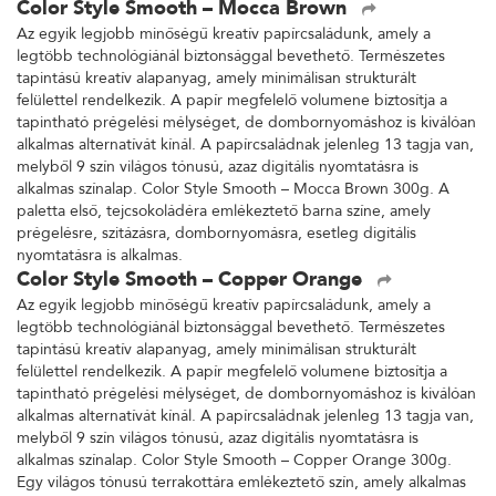
Color Style Smooth – Mocca Brown
Az egyik legjobb minőségű kreatív papírcsaládunk, amely a
legtöbb technológiánál biztonsággal bevethető. Természetes
tapintású kreatív alapanyag, amely minimálisan strukturált
felülettel rendelkezik. A papír megfelelő volumene biztosítja a
tapintható prégelési mélységet, de dombornyomáshoz is kiválóan
alkalmas alternatívát kínál. A papírcsaládnak jelenleg 13 tagja van,
melyből 9 szín világos tónusú, azaz digitális nyomtatásra is
alkalmas színalap. Color Style Smooth – Mocca Brown 300g. A
paletta első, tejcsokoládéra emlékeztető barna színe, amely
prégelésre, szitázásra, dombornyomásra, esetleg digitális
nyomtatásra is alkalmas.
Color Style Smooth – Copper Orange
Az egyik legjobb minőségű kreatív papírcsaládunk, amely a
legtöbb technológiánál biztonsággal bevethető. Természetes
tapintású kreatív alapanyag, amely minimálisan strukturált
felülettel rendelkezik. A papír megfelelő volumene biztosítja a
tapintható prégelési mélységet, de dombornyomáshoz is kiválóan
alkalmas alternatívát kínál. A papírcsaládnak jelenleg 13 tagja van,
melyből 9 szín világos tónusú, azaz digitális nyomtatásra is
alkalmas színalap. Color Style Smooth – Copper Orange 300g.
Egy világos tónusú terrakottára emlékeztető szín, amely alkalmas