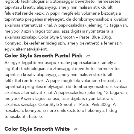
legtöbb technológiánál biztonsággal bevethető. Természetes
tapintású kreatív alapanyag, amely minimálisan strukturált
felülettel rendelkezik. A papír megfelelő volumene biztosítja a
tapintható prégelési mélységet, de dombornyomáshoz is kiválóan
alkalmas alternatívát kínál. A papírcsaládnak jelenleg 13 tagja van,
melyből 9 szín világos tónusú, azaz digitális nyomtatásra is
alkalmas színalap. Color Style Smooth – Pastel Blue 300g.
Könnyed, kékesfehér hideg szín, amely bevethető a fehér szín
egyik alternatívájaként.
Color Style Smooth Pastel Pink
Az egyik legjobb minőségű kreatív papírcsaládunk, amely a
legtöbb technológiánál biztonsággal bevethető. Természetes
tapintású kreatív alapanyag, amely minimálisan strukturált
felülettel rendelkezik. A papír megfelelő volumene biztosítja a
tapintható prégelési mélységet, de dombornyomáshoz is kiválóan
alkalmas alternatívát kínál. A papírcsaládnak jelenleg 13 tagja van,
melyből 9 szín világos tónusú, azaz digitális nyomtatásra is
alkalmas színalap. Color Style Smooth – Pastel Pink 300g. A
rózsakvarc könnyed színére emlékeztető pihekönnyű, hideg
tónusaként írható le.
Color Style Smooth White