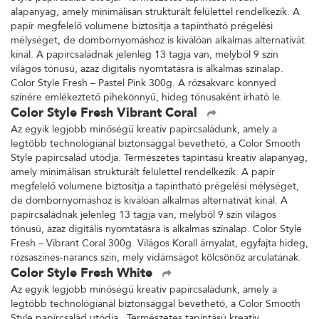
alapanyag, amely minimálisan strukturált felülettel rendelkezik. A
papír megfelelő volumene biztosítja a tapintható prégelési
mélységet, de dombornyomáshoz is kiválóan alkalmas alternatívát
kínál. A papírcsaládnak jelenleg 13 tagja van, melyből 9 szín
világos tónusú, azaz digitális nyomtatásra is alkalmas színalap.
Color Style Fresh – Pastel Pink 300g. A rózsakvarc könnyed
színére emlékeztető pihekönnyű, hideg tónusaként írható le.
Color Style Fresh Vibrant Coral
Az egyik legjobb minőségű kreatív papírcsaládunk, amely a
legtöbb technológiánál biztonsággal bevethető, a Color Smooth
Style papírcsalád utódja. Természetes tapintású kreatív alapanyag,
amely minimálisan strukturált felülettel rendelkezik. A papír
megfelelő volumene biztosítja a tapintható prégelési mélységet,
de dombornyomáshoz is kiválóan alkalmas alternatívát kínál. A
papírcsaládnak jelenleg 13 tagja van, melyből 9 szín világos
tónusú, azaz digitális nyomtatásra is alkalmas színalap. Color Style
Fresh – Vibrant Coral 300g. Világos Korall árnyalat, egyfajta hideg,
rózsaszínes-narancs szín, mely vidámságot kölcsönöz arculatának.
Color Style Fresh White
Az egyik legjobb minőségű kreatív papírcsaládunk, amely a
legtöbb technológiánál biztonsággal bevethető, a Color Smooth
Style papírcsalád utódja. Természetes tapintású kreatív