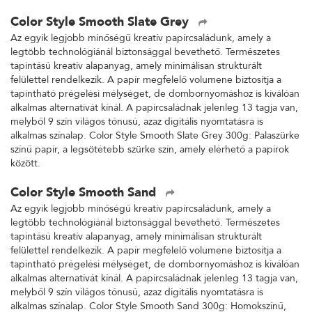
Color Style Smooth Slate Grey
Az egyik legjobb minőségű kreatív papírcsaládunk, amely a
legtöbb technológiánál biztonsággal bevethető. Természetes
tapintású kreatív alapanyag, amely minimálisan strukturált
felülettel rendelkezik. A papír megfelelő volumene biztosítja a
tapintható prégelési mélységet, de dombornyomáshoz is kiválóan
alkalmas alternatívát kínál. A papírcsaládnak jelenleg 13 tagja van,
melyből 9 szín világos tónusú, azaz digitális nyomtatásra is
alkalmas színalap. Color Style Smooth Slate Grey 300g: Palaszürke
színű papír, a legsötétebb szürke szín, amely elérhető a papírok
között.
Color Style Smooth Sand
Az egyik legjobb minőségű kreatív papírcsaládunk, amely a
legtöbb technológiánál biztonsággal bevethető. Természetes
tapintású kreatív alapanyag, amely minimálisan strukturált
felülettel rendelkezik. A papír megfelelő volumene biztosítja a
tapintható prégelési mélységet, de dombornyomáshoz is kiválóan
alkalmas alternatívát kínál. A papírcsaládnak jelenleg 13 tagja van,
melyből 9 szín világos tónusú, azaz digitális nyomtatásra is
alkalmas színalap. Color Style Smooth Sand 300g: Homokszínű,