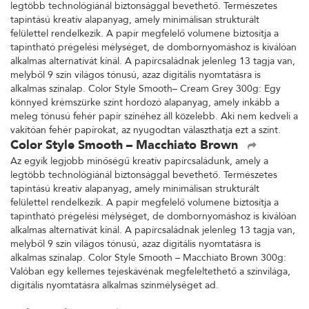
legtöbb technológiánál biztonsággal bevethető. Természetes
tapintású kreatív alapanyag, amely minimálisan strukturált
felülettel rendelkezik. A papír megfelelő volumene biztosítja a
tapintható prégelési mélységet, de dombornyomáshoz is kiválóan
alkalmas alternatívát kínál. A papírcsaládnak jelenleg 13 tagja van,
melyből 9 szín világos tónusú, azaz digitális nyomtatásra is
alkalmas színalap. Color Style Smooth– Cream Grey 300g: Egy
könnyed krémszürke színt hordozó alapanyag, amely inkább a
meleg tónusú fehér papír színéhez áll közelebb. Aki nem kedveli a
vakítóan fehér papírokat, az nyugodtan választhatja ezt a színt.
Color Style Smooth – Macchiato Brown
Az egyik legjobb minőségű kreatív papírcsaládunk, amely a
legtöbb technológiánál biztonsággal bevethető. Természetes
tapintású kreatív alapanyag, amely minimálisan strukturált
felülettel rendelkezik. A papír megfelelő volumene biztosítja a
tapintható prégelési mélységet, de dombornyomáshoz is kiválóan
alkalmas alternatívát kínál. A papírcsaládnak jelenleg 13 tagja van,
melyből 9 szín világos tónusú, azaz digitális nyomtatásra is
alkalmas színalap. Color Style Smooth – Macchiato Brown 300g:
Valóban egy kellemes tejeskávénak megfeleltethető a színvilága,
digitális nyomtatásra alkalmas színmélységet ad.