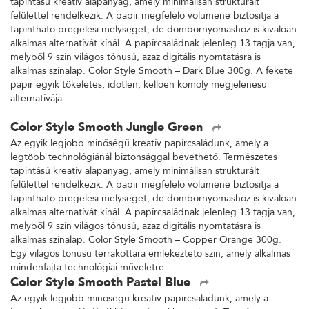
tapintású kreatív alapanyag, amely minimálisan strukturált
felülettel rendelkezik. A papír megfelelő volumene biztosítja a
tapintható prégelési mélységet, de dombornyomáshoz is kiválóan
alkalmas alternatívát kínál. A papírcsaládnak jelenleg 13 tagja van,
melyből 9 szín világos tónusú, azaz digitális nyomtatásra is
alkalmas színalap. Color Style Smooth – Dark Blue 300g. A fekete
papír egyik tökéletes, időtlen, kellően komoly megjelenésű
alternatívája.
Color Style Smooth Jungle Green
Az egyik legjobb minőségű kreatív papírcsaládunk, amely a
legtöbb technológiánál biztonsággal bevethető. Természetes
tapintású kreatív alapanyag, amely minimálisan strukturált
felülettel rendelkezik. A papír megfelelő volumene biztosítja a
tapintható prégelési mélységet, de dombornyomáshoz is kiválóan
alkalmas alternatívát kínál. A papírcsaládnak jelenleg 13 tagja van,
melyből 9 szín világos tónusú, azaz digitális nyomtatásra is
alkalmas színalap. Color Style Smooth – Copper Orange 300g.
Egy világos tónusú terrakottára emlékeztető szín, amely alkalmas
mindenfajta technológiai műveletre.
Color Style Smooth Pastel Blue
Az egyik legjobb minőségű kreatív papírcsaládunk, amely a