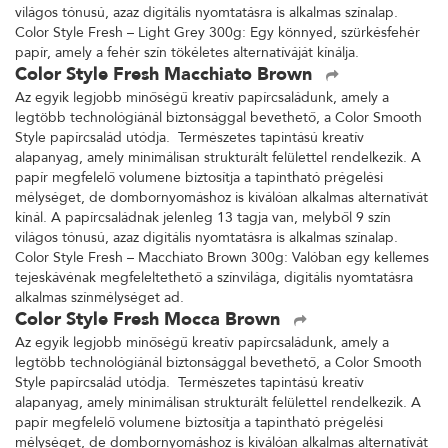
világos tónusú, azaz digitális nyomtatásra is alkalmas színalap.
Color Style Fresh – Light Grey 300g: Egy könnyed, szürkésfehér
papír, amely a fehér szín tökéletes alternatíváját kínálja.
Color Style Fresh Macchiato Brown
Az egyik legjobb minőségű kreatív papírcsaládunk, amely a
legtöbb technológiánál biztonsággal bevethető, a Color Smooth
Style papírcsalád utódja. Természetes tapintású kreatív
alapanyag, amely minimálisan strukturált felülettel rendelkezik. A
papír megfelelő volumene biztosítja a tapintható prégelési
mélységet, de dombornyomáshoz is kiválóan alkalmas alternatívát
kínál. A papírcsaládnak jelenleg 13 tagja van, melyből 9 szín
világos tónusú, azaz digitális nyomtatásra is alkalmas színalap.
Color Style Fresh – Macchiato Brown 300g: Valóban egy kellemes
tejeskávénak megfeleltethető a színvilága, digitális nyomtatásra
alkalmas színmélységet ad.
Color Style Fresh Mocca Brown
Az egyik legjobb minőségű kreatív papírcsaládunk, amely a
legtöbb technológiánál biztonsággal bevethető, a Color Smooth
Style papírcsalád utódja. Természetes tapintású kreatív
alapanyag, amely minimálisan strukturált felülettel rendelkezik. A
papír megfelelő volumene biztosítja a tapintható prégelési
mélységet, de dombornyomáshoz is kiválóan alkalmas alternatívát