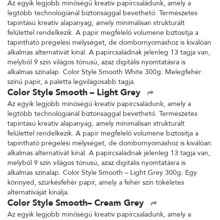
Az egyik legjobb minőségű kreatív papírcsaládunk, amely a
legtöbb technológiánál biztonsággal bevethető. Természetes
tapintású kreatív alapanyag, amely minimálisan strukturált
felülettel rendelkezik. A papír megfelelő volumene biztosítja a
tapintható prégelési mélységet, de dombornyomáshoz is kiválóan
alkalmas alternatívát kínál. A papírcsaládnak jelenleg 13 tagja van,
melyből 9 szín világos tónusú, azaz digitális nyomtatásra is
alkalmas színalap. Color Style Smooth White 300g: Melegfehér
színű papír, a paletta legvilágosabb tagja.
Color Style Smooth – Light Grey
Az egyik legjobb minőségű kreatív papírcsaládunk, amely a
legtöbb technológiánál biztonsággal bevethető. Természetes
tapintású kreatív alapanyag, amely minimálisan strukturált
felülettel rendelkezik. A papír megfelelő volumene biztosítja a
tapintható prégelési mélységet, de dombornyomáshoz is kiválóan
alkalmas alternatívát kínál. A papírcsaládnak jelenleg 13 tagja van,
melyből 9 szín világos tónusú, azaz digitális nyomtatásra is
alkalmas színalap. Color Style Smooth – Light Grey 300g: Egy
könnyed, szürkésfehér papír, amely a fehér szín tökéletes
alternatíváját kínálja.
Color Style Smooth– Cream Grey
Az egyik legjobb minőségű kreatív papírcsaládunk, amely a