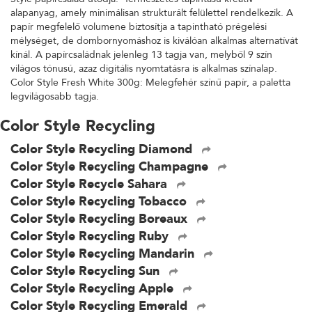
alapanyag, amely minimálisan strukturált felülettel rendelkezik. A
papír megfelelő volumene biztosítja a tapintható prégelési
mélységet, de dombornyomáshoz is kiválóan alkalmas alternatívát
kínál. A papírcsaládnak jelenleg 13 tagja van, melyből 9 szín
világos tónusú, azaz digitális nyomtatásra is alkalmas színalap.
Color Style Fresh White 300g: Melegfehér színű papír, a paletta
legvilágosabb tagja.
Color Style Recycling
Color Style Recycling Diamond
Color Style Recycling Champagne
Color Style Recycle Sahara
Color Style Recycling Tobacco
Color Style Recycling Boreaux
Color Style Recycling Ruby
Color Style Recycling Mandarin
Color Style Recycling Sun
Color Style Recycling Apple
Color Style Recycling Emerald