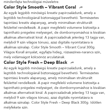
mindenfajta technológiai műveletre.
Color Style Smooth – Vibrant Coral
Az egyik legjobb minőségű kreatív papírcsaládunk, amely a
legtöbb technológiánál biztonsággal bevethető. Természetes
tapintású kreatív alapanyag, amely minimálisan strukturált
felülettel rendelkezik. A papír megfelelő volumene biztosítja a
tapintható prégelési mélységet, de dombornyomáshoz is kiválóan
alkalmas alternatívát kínál. A papírcsaládnak jelenleg 13 tagja van,
melyből 9 szín világos tónusú, azaz digitális nyomtatásra is
alkalmas színalap. Color Style Smooth – Vibrant Coral 300g.
Világos Korall árnyalat, egyfajta hideg, rózsaszínes-narancs szín,
mely vidámságot kölcsönöz arculatának.
Color Style Fresh – Deep Black
Az egyik legjobb minőségű kreatív papírcsaládunk, amely a
legtöbb technológiánál biztonsággal bevethető. Természetes
tapintású kreatív alapanyag, amely minimálisan strukturált
felülettel rendelkezik. A papír megfelelő volumene biztosítja a
tapintható prégelési mélységet, de dombornyomáshoz is kiválóan
alkalmas alternatívát kínál. A papírcsaládnak jelenleg 13 tagja van,
melyből 9 szín világos tónusú, azaz digitális nyomtatásra is
alkalmas színalap. Color Style Fresh – Deep Black 300g. Időtlen
mélyfekete szín.