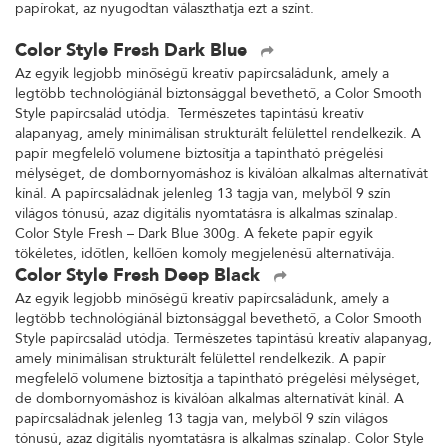
papírokat, az nyugodtan választhatja ezt a színt.
Color Style Fresh Dark Blue
Az egyik legjobb minőségű kreatív papírcsaládunk, amely a
legtöbb technológiánál biztonsággal bevethető, a Color Smooth
Style papírcsalád utódja. Természetes tapintású kreatív
alapanyag, amely minimálisan strukturált felülettel rendelkezik. A
papír megfelelő volumene biztosítja a tapintható prégelési
mélységet, de dombornyomáshoz is kiválóan alkalmas alternatívát
kínál. A papírcsaládnak jelenleg 13 tagja van, melyből 9 szín
világos tónusú, azaz digitális nyomtatásra is alkalmas színalap.
Color Style Fresh – Dark Blue 300g. A fekete papír egyik
tökéletes, időtlen, kellően komoly megjelenésű alternatívája.
Color Style Fresh Deep Black
Az egyik legjobb minőségű kreatív papírcsaládunk, amely a
legtöbb technológiánál biztonsággal bevethető, a Color Smooth
Style papírcsalád utódja. Természetes tapintású kreatív alapanyag,
amely minimálisan strukturált felülettel rendelkezik. A papír
megfelelő volumene biztosítja a tapintható prégelési mélységet,
de dombornyomáshoz is kiválóan alkalmas alternatívát kínál. A
papírcsaládnak jelenleg 13 tagja van, melyből 9 szín világos
tónusú, azaz digitális nyomtatásra is alkalmas színalap. Color Style