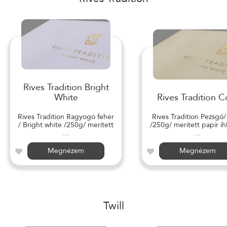
Rives Tradition Bright
White
Rives Tradition C
Rives Tradition Ragyogó fehér
Rives Tradition Pezsgő
/ Bright white /250g/ merített
/250g/ merített papír ihl
...
...
Megnézem
Megnézem
Twill