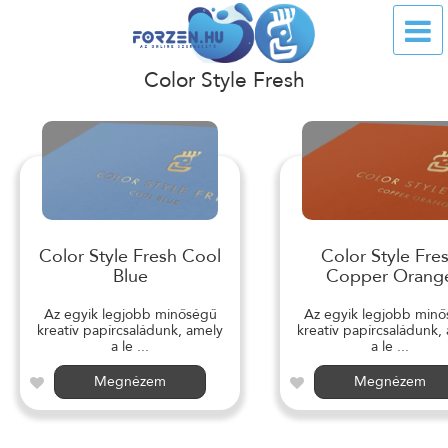
Color Style Fresh
Color Style Fresh Cool
Color Style Fre
Blue
Copper Orang
Az egyik legjobb minőségű
Az egyik legjobb min
kreatív papírcsaládunk, amely
kreatív papírcsaládunk,
a le ...
a le ...
Megnézem
Megnézem