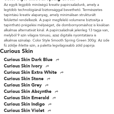
Az egyik legjobb minőségű kreatív papírcsaládunk, amely a
legtöbb technológiánál biztonsággal bevethető. Természetes
tapintású kreatív alapanyag, amely minimálisan strukturált
felülettel rendelkezik. A papír megfelelő volumene biztosítja a
tapintható prégelési mélységet, de dombornyomáshoz is kiválóan
alkalmas alternatívát kínál. A papírcsaládnak jelenleg 13 tagja van,
melyből 9 szín világos tónusú, azaz digitális nyomtatásra is
alkalmas színalap. Color Style Smooth Spring Green 300g: Az üde
fű zöldje ihlette szín, a paletta legvilágosabb zöld papírja.
Curious Skin
Curious Skin Dark Blue
Curious Skin Ivory
Curious Skin Extra White
Curious Skin Stone
Curious Skin Grey
Curious Skin Absynthe
Curious Skin Emerald
Curious Skin Indigo
Curious Skin Violet