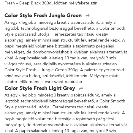
Fresh – Deep Black 300g. Időtlen mélyfekete szín.
Color Style Fresh Jungle Green
Az egyik legjobb minőségű kreatív papírcsaládunk, amely a
legtöbb technológiánál biztonsággal bevethető, a Color Smooth
Style papírcsalád utódja. Természetes tapintású kreatív
alapanyag, amely minimálisan strukturált felülettel rendelkezik. A
papír megfelelő volumene biztosítja a tapintható prégelési
mélységet, de dombornyomáshoz is kiválóan alkalmas alternatívát
kínál. A papírcsaládnak jelenleg 13 tagja van, melyből 9 szín
világos tónusú, azaz digitális nyomtatásra is alkalmas színalap.
Color Style Fresh – Jungle Green 300g. A paletta egyetlen zöld
színárnyalata hideg, szürkészöld, időtlen szín. Mélysége miatt
inkább felületnemesítésre szánt papíralap.
Color Style Fresh Light Grey
Az egyik legjobb minőségű kreatív papírcsaládunk, amely a
legtöbb technológiánál biztonsággal bevethető, a Color Smooth
Style papírcsalád utódja. Természetes tapintású kreatív
alapanyag, amely minimálisan strukturált felülettel rendelkezik. A
papír megfelelő volumene biztosítja a tapintható prégelési
mélységet, de dombornyomáshoz is kiválóan alkalmas alternatívát
kínál. A papírcsaládnak jelenleg 13 tagja van, melyből 9 szín