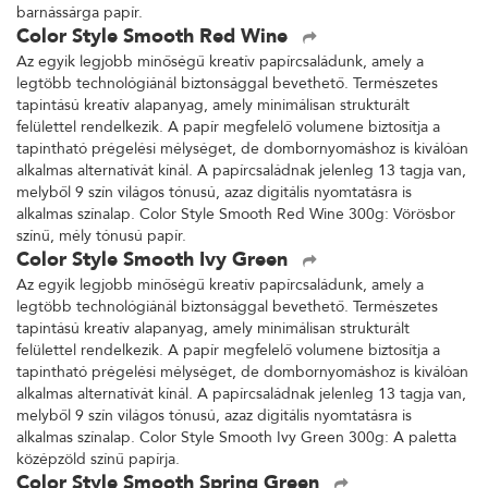
barnássárga papír.
Color Style Smooth Red Wine
Az egyik legjobb minőségű kreatív papírcsaládunk, amely a
legtöbb technológiánál biztonsággal bevethető. Természetes
tapintású kreatív alapanyag, amely minimálisan strukturált
felülettel rendelkezik. A papír megfelelő volumene biztosítja a
tapintható prégelési mélységet, de dombornyomáshoz is kiválóan
alkalmas alternatívát kínál. A papírcsaládnak jelenleg 13 tagja van,
melyből 9 szín világos tónusú, azaz digitális nyomtatásra is
alkalmas színalap. Color Style Smooth Red Wine 300g: Vörösbor
színű, mély tónusú papír.
Color Style Smooth Ivy Green
Az egyik legjobb minőségű kreatív papírcsaládunk, amely a
legtöbb technológiánál biztonsággal bevethető. Természetes
tapintású kreatív alapanyag, amely minimálisan strukturált
felülettel rendelkezik. A papír megfelelő volumene biztosítja a
tapintható prégelési mélységet, de dombornyomáshoz is kiválóan
alkalmas alternatívát kínál. A papírcsaládnak jelenleg 13 tagja van,
melyből 9 szín világos tónusú, azaz digitális nyomtatásra is
alkalmas színalap. Color Style Smooth Ivy Green 300g: A paletta
középzöld színű papírja.
Color Style Smooth Spring Green