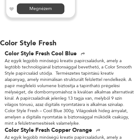
Megnézem
Color Style Fresh
Color Style Fresh Cool Blue
Az egyik legjobb minőségű kreatív papírcsaládunk, amely a
legtöbb technológiánál biztonsággal bevethető, a Color Smooth
Style papírcsalád utódja. Természetes tapintású kreatív
alapanyag, amely minimálisan strukturált felülettel rendelkezik. A
papír megfelelő volumene biztosítja a tapintható prégelési
mélységet, de dombornyomáshoz is kiválóan alkalmas alternatívát
kínál. A papírcsaládnak jelenleg 13 tagja van, melyből 9 szín
világos tónusú, azaz digitális nyomtatásra is alkalmas színalap.
Color Style Fresh – Cool Blue 300g. Világoskék hideg árnyalat,
amelyen a digitális nyomtatás is biztonsággal működik csakúgy,
mint a felületnemesítések valamelyike.
Color Style Fresh Copper Orange
Az egyik legjobb minőségű kreatív papírcsaládunk, amely a