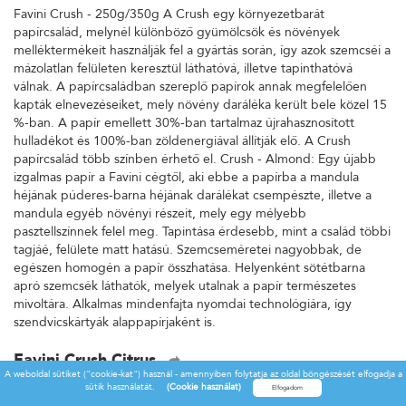
Favini Crush - 250g/350g A Crush egy környezetbarát
papírcsalád, melynél különböző gyümölcsök és növények
melléktermékeit használják fel a gyártás során, így azok szemcséi a
mázolatlan felületen keresztül láthatóvá, illetve tapinthatóvá
válnak. A papírcsaládban szereplő papírok annak megfelelően
kapták elnevezéseiket, mely növény daráléka került bele közel 15
%-ban. A papír emellett 30%-ban tartalmaz újrahasznosított
hulladékot és 100%-ban zöldenergiával állítják elő. A Crush
papírcsalád több színben érhető el. Crush - Almond: Egy újabb
izgalmas papír a Favini cégtől, aki ebbe a papírba a mandula
héjának púderes-barna héjának darálékat csempészte, illetve a
mandula egyéb növényi részeit, mely egy mélyebb
pasztellszínnek felel meg. Tapintása érdesebb, mint a család többi
tagjáé, felülete matt hatású. Szemcseméretei nagyobbak, de
egészen homogén a papír összhatása. Helyenként sötétbarna
apró szemcsék láthatók, melyek utalnak a papír természetes
mivoltára. Alkalmas mindenfajta nyomdai technológiára, így
szendvicskártyák alappapírjaként is.
Favini Crush Citrus
A weboldal sütiket ("cookie-kat") használ - amennyiben folytatja az oldal böngészését elfogadja a
Favini Crush - 250g/350g A Crush egy környezetbarát
sütik használatát.
(Cookie használat)
papírcsalád, melynél különböző gyümölcsök és növények