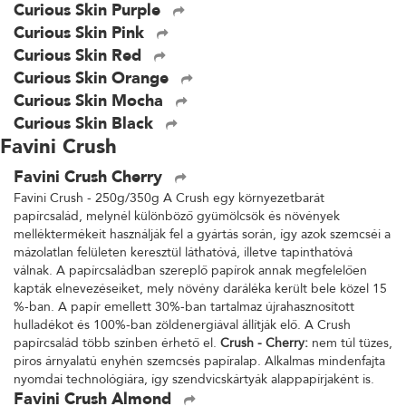
Curious Skin Purple
Curious Skin Pink
Curious Skin Red
Curious Skin Orange
Curious Skin Mocha
Curious Skin Black
Favini Crush
Favini Crush Cherry
Favini Crush - 250g/350g A Crush egy környezetbarát
papírcsalád, melynél különböző gyümölcsök és növények
melléktermékeit használják fel a gyártás során, így azok szemcséi a
mázolatlan felületen keresztül láthatóvá, illetve tapinthatóvá
válnak. A papírcsaládban szereplő papírok annak megfelelően
kapták elnevezéseiket, mely növény daráléka került bele közel 15
%-ban. A papír emellett 30%-ban tartalmaz újrahasznosított
hulladékot és 100%-ban zöldenergiával állítják elő. A Crush
papírcsalád több színben érhető el.
Crush - Cherry:
nem túl tüzes,
piros árnyalatú enyhén szemcsés papíralap. Alkalmas mindenfajta
nyomdai technológiára, így szendvicskártyák alappapírjaként is.
Favini Crush Almond