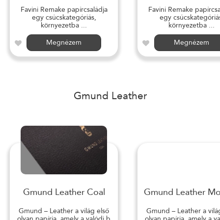
Favini Remake papírcsaládja
Favini Remake papírcsa
egy csúcskategóriás,
egy csúcskategóriá
környezetba ...
környezetba ...
Megnézem
Megnézem
Gmund Leather
Gmund Leather Coal
Gmund Leather M
Gmund – Leather a világ első
Gmund – Leather a vilá
olyan papírja, amely a valódi b
olyan papírja, amely a v