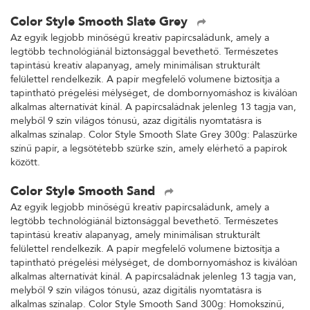
Color Style Smooth Slate Grey
Az egyik legjobb minőségű kreatív papírcsaládunk, amely a
legtöbb technológiánál biztonsággal bevethető. Természetes
tapintású kreatív alapanyag, amely minimálisan strukturált
felülettel rendelkezik. A papír megfelelő volumene biztosítja a
tapintható prégelési mélységet, de dombornyomáshoz is kiválóan
alkalmas alternatívát kínál. A papírcsaládnak jelenleg 13 tagja van,
melyből 9 szín világos tónusú, azaz digitális nyomtatásra is
alkalmas színalap. Color Style Smooth Slate Grey 300g: Palaszürke
színű papír, a legsötétebb szürke szín, amely elérhető a papírok
között.
Color Style Smooth Sand
Az egyik legjobb minőségű kreatív papírcsaládunk, amely a
legtöbb technológiánál biztonsággal bevethető. Természetes
tapintású kreatív alapanyag, amely minimálisan strukturált
felülettel rendelkezik. A papír megfelelő volumene biztosítja a
tapintható prégelési mélységet, de dombornyomáshoz is kiválóan
alkalmas alternatívát kínál. A papírcsaládnak jelenleg 13 tagja van,
melyből 9 szín világos tónusú, azaz digitális nyomtatásra is
alkalmas színalap. Color Style Smooth Sand 300g: Homokszínű,