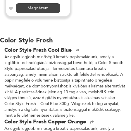
Megnézem
Color Style Fresh
Color Style Fresh Cool Blue
Az egyik legjobb minőségű kreatív papírcsaládunk, amely a
legtöbb technológiánál biztonsággal bevethető, a Color Smooth
Style papírcsalád utódja. Természetes tapintású kreatív
alapanyag, amely minimálisan strukturált felülettel rendelkezik. A
papír megfelelő volumene biztosítja a tapintható prégelési
mélységet, de dombornyomáshoz is kiválóan alkalmas alternatívát
kínál. A papírcsaládnak jelenleg 13 tagja van, melyből 9 szín
világos tónusú, azaz digitális nyomtatásra is alkalmas színalap.
Color Style Fresh – Cool Blue 300g. Világoskék hideg árnyalat,
amelyen a digitális nyomtatás is biztonsággal működik csakúgy,
mint a felületnemesítések valamelyike.
Color Style Fresh Copper Orange
Az egyik legjobb minőségű kreatív papírcsaládunk, amely a