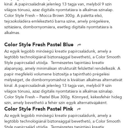
kínál. A papírcsaládnak jelenleg 13 tagja van, melyből 9 szín
világos tónusú, azaz digitális nyomtatásra is alkalmas színalap.
Color Style Fresh – Mocca Brown 300g. A paletta első,
tejcsokoládéra emlékeztető barna színe, amely prégelésre,
szitázásra, dombornyomásra, esetleg digitális nyomtatásra is
alkalmas.
Color Style Fresh Pastel Blue
Az egyik legjobb minőségű kreatív papírcsaládunk, amely a
legtöbb technológiánál biztonsággal bevethető, a Color Smooth
Style papírcsalád utódja. Természetes tapintású kreatív
alapanyag, amely minimálisan strukturált felülettel rendelkezik. A
papír megfelelő volumene biztosítja a tapintható prégelési
mélységet, de dombornyomáshoz is kiválóan alkalmas alternatívát
kínál. A papírcsaládnak jelenleg 13 tagja van, melyből 9 szín
világos tónusú, azaz digitális nyomtatásra is alkalmas színalap.
Color Style Fresh – Pastel Blue 300g. Könnyed, kékesfehér hideg
szín, amely bevethető a fehér szín egyik alternatívájaként.
Color Style Fresh Pastel Pink
Az egyik legjobb minőségű kreatív papírcsaládunk, amely a
legtöbb technológiánál biztonsággal bevethető, a Color Smooth
Style papírcsalád utódja. Természetes tapintású kreatív