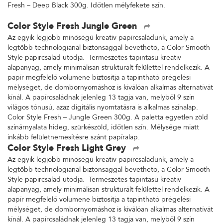
Fresh – Deep Black 300g. Időtlen mélyfekete szín.
Color Style Fresh Jungle Green
Az egyik legjobb minőségű kreatív papírcsaládunk, amely a
legtöbb technológiánál biztonsággal bevethető, a Color Smooth
Style papírcsalád utódja. Természetes tapintású kreatív
alapanyag, amely minimálisan strukturált felülettel rendelkezik. A
papír megfelelő volumene biztosítja a tapintható prégelési
mélységet, de dombornyomáshoz is kiválóan alkalmas alternatívát
kínál. A papírcsaládnak jelenleg 13 tagja van, melyből 9 szín
világos tónusú, azaz digitális nyomtatásra is alkalmas színalap.
Color Style Fresh – Jungle Green 300g. A paletta egyetlen zöld
színárnyalata hideg, szürkészöld, időtlen szín. Mélysége miatt
inkább felületnemesítésre szánt papíralap.
Color Style Fresh Light Grey
Az egyik legjobb minőségű kreatív papírcsaládunk, amely a
legtöbb technológiánál biztonsággal bevethető, a Color Smooth
Style papírcsalád utódja. Természetes tapintású kreatív
alapanyag, amely minimálisan strukturált felülettel rendelkezik. A
papír megfelelő volumene biztosítja a tapintható prégelési
mélységet, de dombornyomáshoz is kiválóan alkalmas alternatívát
kínál. A papírcsaládnak jelenleg 13 tagja van, melyből 9 szín