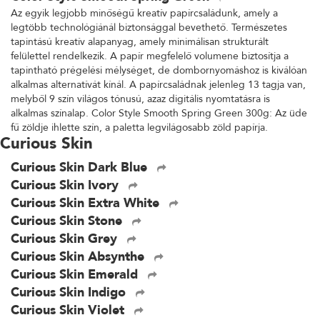
Az egyik legjobb minőségű kreatív papírcsaládunk, amely a
legtöbb technológiánál biztonsággal bevethető. Természetes
tapintású kreatív alapanyag, amely minimálisan strukturált
felülettel rendelkezik. A papír megfelelő volumene biztosítja a
tapintható prégelési mélységet, de dombornyomáshoz is kiválóan
alkalmas alternatívát kínál. A papírcsaládnak jelenleg 13 tagja van,
melyből 9 szín világos tónusú, azaz digitális nyomtatásra is
alkalmas színalap. Color Style Smooth Spring Green 300g: Az üde
fű zöldje ihlette szín, a paletta legvilágosabb zöld papírja.
Curious Skin
Curious Skin Dark Blue
Curious Skin Ivory
Curious Skin Extra White
Curious Skin Stone
Curious Skin Grey
Curious Skin Absynthe
Curious Skin Emerald
Curious Skin Indigo
Curious Skin Violet