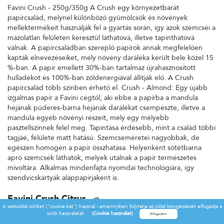
Favini Crush - 250g/350g A Crush egy környezetbarát
papírcsalád, melynél különböző gyümölcsök és növények
melléktermékeit használják fel a gyártás során, így azok szemcséi a
mázolatlan felületen keresztül láthatóvá, illetve tapinthatóvá
válnak. A papírcsaládban szereplő papírok annak megfelelően
kapták elnevezéseiket, mely növény daráléka került bele közel 15
%-ban. A papír emellett 30%-ban tartalmaz újrahasznosított
hulladékot és 100%-ban zöldenergiával állítják elő. A Crush
papírcsalád több színben érhető el. Crush - Almond: Egy újabb
izgalmas papír a Favini cégtől, aki ebbe a papírba a mandula
héjának púderes-barna héjának darálékat csempészte, illetve a
mandula egyéb növényi részeit, mely egy mélyebb
pasztellszínnek felel meg. Tapintása érdesebb, mint a család többi
tagjáé, felülete matt hatású. Szemcseméretei nagyobbak, de
egészen homogén a papír összhatása. Helyenként sötétbarna
apró szemcsék láthatók, melyek utalnak a papír természetes
mivoltára. Alkalmas mindenfajta nyomdai technológiára, így
szendvicskártyák alappapírjaként is.
Favini Crush Citrus
A weboldal sütiket ("cookie-kat") használ - amennyiben folytatja az oldal böngészését elfogadja a
Favini Crush - 250g/350g A Crush egy környezetbarát
sütik használatát.
(Cookie használat)
papírcsalád, melynél különböző gyümölcsök és növények