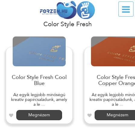
Color Style Fresh
Color Style Fresh Cool
Color Style Fre
Blue
Copper Orang
Az egyik legjobb minőségű
Az egyik legjobb min
kreatív papírcsaládunk, amely
kreatív papírcsaládunk,
a le ...
a le ...
Megnézem
Megnézem