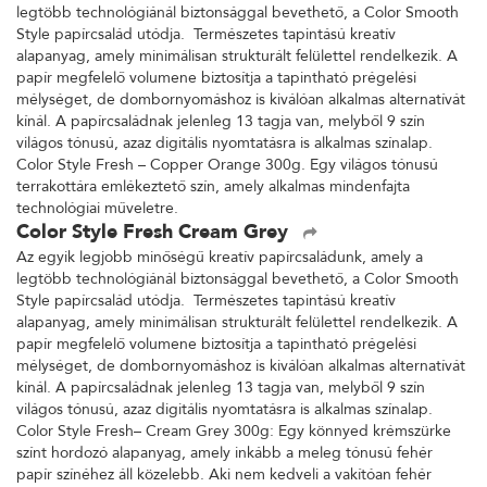
legtöbb technológiánál biztonsággal bevethető, a Color Smooth
Style papírcsalád utódja. Természetes tapintású kreatív
alapanyag, amely minimálisan strukturált felülettel rendelkezik. A
papír megfelelő volumene biztosítja a tapintható prégelési
mélységet, de dombornyomáshoz is kiválóan alkalmas alternatívát
kínál. A papírcsaládnak jelenleg 13 tagja van, melyből 9 szín
világos tónusú, azaz digitális nyomtatásra is alkalmas színalap.
Color Style Fresh – Copper Orange 300g. Egy világos tónusú
terrakottára emlékeztető szín, amely alkalmas mindenfajta
technológiai műveletre.
Color Style Fresh Cream Grey
Az egyik legjobb minőségű kreatív papírcsaládunk, amely a
legtöbb technológiánál biztonsággal bevethető, a Color Smooth
Style papírcsalád utódja. Természetes tapintású kreatív
alapanyag, amely minimálisan strukturált felülettel rendelkezik. A
papír megfelelő volumene biztosítja a tapintható prégelési
mélységet, de dombornyomáshoz is kiválóan alkalmas alternatívát
kínál. A papírcsaládnak jelenleg 13 tagja van, melyből 9 szín
világos tónusú, azaz digitális nyomtatásra is alkalmas színalap.
Color Style Fresh– Cream Grey 300g: Egy könnyed krémszürke
színt hordozó alapanyag, amely inkább a meleg tónusú fehér
papír színéhez áll közelebb. Aki nem kedveli a vakítóan fehér