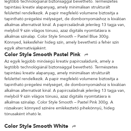
legtöbb technológiánál biztonsággal bevethető. Természetes
tapintású kreatív alapanyag, amely minimálisan strukturált
felülettel rendelkezik. A papír megfelelő volumene biztosítja a
tapintható prégelési mélységet, de dombornyomáshoz is kiválóan
alkalmas alternatívát kínál. A papírcsaládnak jelenleg 13 tagja van,
melyből 9 szín világos tónusú, azaz digitális nyomtatásra is
alkalmas színalap. Color Style Smooth – Pastel Blue 300g.
Könnyed, kékesfehér hideg szín, amely bevethető a fehér szín
egyik alternatívájaként.
Color Style Smooth Pastel Pink
Az egyik legjobb minőségű kreatív papírcsaládunk, amely a
legtöbb technológiánál biztonsággal bevethető. Természetes
tapintású kreatív alapanyag, amely minimálisan strukturált
felülettel rendelkezik. A papír megfelelő volumene biztosítja a
tapintható prégelési mélységet, de dombornyomáshoz is kiválóan
alkalmas alternatívát kínál. A papírcsaládnak jelenleg 13 tagja van,
melyből 9 szín világos tónusú, azaz digitális nyomtatásra is
alkalmas színalap. Color Style Smooth – Pastel Pink 300g. A
rózsakvarc könnyed színére emlékeztető pihekönnyű, hideg
tónusaként írható le.
Color Style Smooth White