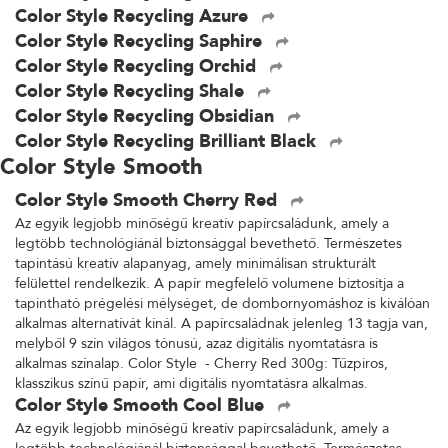
Color Style Recycling Azure
Color Style Recycling Saphire
Color Style Recycling Orchid
Color Style Recycling Shale
Color Style Recycling Obsidian
Color Style Recycling Brilliant Black
Color Style Smooth
Color Style Smooth Cherry Red
Az egyik legjobb minőségű kreatív papírcsaládunk, amely a
legtöbb technológiánál biztonsággal bevethető. Természetes
tapintású kreatív alapanyag, amely minimálisan strukturált
felülettel rendelkezik. A papír megfelelő volumene biztosítja a
tapintható prégelési mélységet, de dombornyomáshoz is kiválóan
alkalmas alternatívát kínál. A papírcsaládnak jelenleg 13 tagja van,
melyből 9 szín világos tónusú, azaz digitális nyomtatásra is
alkalmas színalap. Color Style - Cherry Red 300g: Tűzpiros,
klasszikus színű papír, ami digitális nyomtatásra alkalmas.
Color Style Smooth Cool Blue
Az egyik legjobb minőségű kreatív papírcsaládunk, amely a