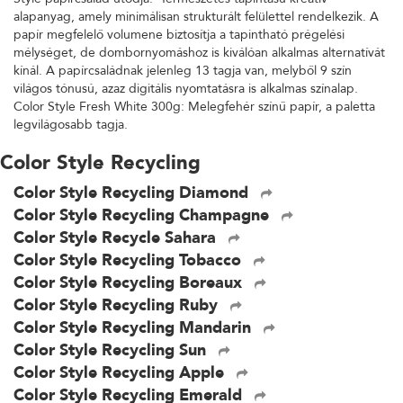
alapanyag, amely minimálisan strukturált felülettel rendelkezik. A
papír megfelelő volumene biztosítja a tapintható prégelési
mélységet, de dombornyomáshoz is kiválóan alkalmas alternatívát
kínál. A papírcsaládnak jelenleg 13 tagja van, melyből 9 szín
világos tónusú, azaz digitális nyomtatásra is alkalmas színalap.
Color Style Fresh White 300g: Melegfehér színű papír, a paletta
legvilágosabb tagja.
Color Style Recycling
Color Style Recycling Diamond
Color Style Recycling Champagne
Color Style Recycle Sahara
Color Style Recycling Tobacco
Color Style Recycling Boreaux
Color Style Recycling Ruby
Color Style Recycling Mandarin
Color Style Recycling Sun
Color Style Recycling Apple
Color Style Recycling Emerald