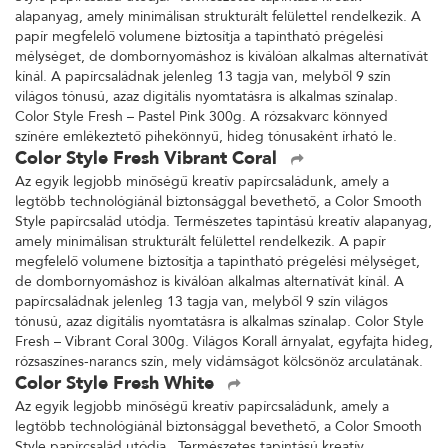
alapanyag, amely minimálisan strukturált felülettel rendelkezik. A
papír megfelelő volumene biztosítja a tapintható prégelési
mélységet, de dombornyomáshoz is kiválóan alkalmas alternatívát
kínál. A papírcsaládnak jelenleg 13 tagja van, melyből 9 szín
világos tónusú, azaz digitális nyomtatásra is alkalmas színalap.
Color Style Fresh – Pastel Pink 300g. A rózsakvarc könnyed
színére emlékeztető pihekönnyű, hideg tónusaként írható le.
Color Style Fresh Vibrant Coral
Az egyik legjobb minőségű kreatív papírcsaládunk, amely a
legtöbb technológiánál biztonsággal bevethető, a Color Smooth
Style papírcsalád utódja. Természetes tapintású kreatív alapanyag,
amely minimálisan strukturált felülettel rendelkezik. A papír
megfelelő volumene biztosítja a tapintható prégelési mélységet,
de dombornyomáshoz is kiválóan alkalmas alternatívát kínál. A
papírcsaládnak jelenleg 13 tagja van, melyből 9 szín világos
tónusú, azaz digitális nyomtatásra is alkalmas színalap. Color Style
Fresh – Vibrant Coral 300g. Világos Korall árnyalat, egyfajta hideg,
rózsaszínes-narancs szín, mely vidámságot kölcsönöz arculatának.
Color Style Fresh White
Az egyik legjobb minőségű kreatív papírcsaládunk, amely a
legtöbb technológiánál biztonsággal bevethető, a Color Smooth
Style papírcsalád utódja. Természetes tapintású kreatív