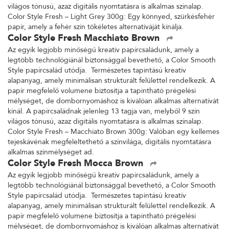
világos tónusú, azaz digitális nyomtatásra is alkalmas színalap.
Color Style Fresh – Light Grey 300g: Egy könnyed, szürkésfehér
papír, amely a fehér szín tökéletes alternatíváját kínálja.
Color Style Fresh Macchiato Brown
Az egyik legjobb minőségű kreatív papírcsaládunk, amely a
legtöbb technológiánál biztonsággal bevethető, a Color Smooth
Style papírcsalád utódja. Természetes tapintású kreatív
alapanyag, amely minimálisan strukturált felülettel rendelkezik. A
papír megfelelő volumene biztosítja a tapintható prégelési
mélységet, de dombornyomáshoz is kiválóan alkalmas alternatívát
kínál. A papírcsaládnak jelenleg 13 tagja van, melyből 9 szín
világos tónusú, azaz digitális nyomtatásra is alkalmas színalap.
Color Style Fresh – Macchiato Brown 300g: Valóban egy kellemes
tejeskávénak megfeleltethető a színvilága, digitális nyomtatásra
alkalmas színmélységet ad.
Color Style Fresh Mocca Brown
Az egyik legjobb minőségű kreatív papírcsaládunk, amely a
legtöbb technológiánál biztonsággal bevethető, a Color Smooth
Style papírcsalád utódja. Természetes tapintású kreatív
alapanyag, amely minimálisan strukturált felülettel rendelkezik. A
papír megfelelő volumene biztosítja a tapintható prégelési
mélységet, de dombornyomáshoz is kiválóan alkalmas alternatívát