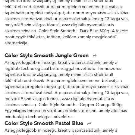
tapintású kreatív alapanyag, amely minimálisan strukturált
felülettel rendelkezik. A papír megfelelő volumene biztosítja a
tapintható prégelési mélységet, de dombornyomáshoz is kiválóan
alkalmas alternatívát kínál. A papírcsaládnak jelenleg 13 tagja van,
melyből 9 szín világos tónusú, azaz digitális nyomtatásra is
alkalmas színalap. Color Style Smooth – Dark Blue 300g. A fekete
papír egyik tökéletes, időtlen, kellően komoly megjelenésű
alternatívája.
Color Style Smooth Jungle Green
Az egyik legjobb minőségű kreatív papírcsaládunk, amely a
legtöbb technológiánál biztonsággal bevethető. Természetes
tapintású kreatív alapanyag, amely minimálisan strukturált
felülettel rendelkezik. A papír megfelelő volumene biztosítja a
tapintható prégelési mélységet, de dombornyomáshoz is kiválóan
alkalmas alternatívát kínál. A papírcsaládnak jelenleg 13 tagja van,
melyből 9 szín világos tónusú, azaz digitális nyomtatásra is
alkalmas színalap. Color Style Smooth – Copper Orange 300g.
Egy világos tónusú terrakottára emlékeztető szín, amely alkalmas
mindenfajta technológiai műveletre.
Color Style Smooth Pastel Blue
Az egyik legjobb minőségű kreatív papírcsaládunk, amely a