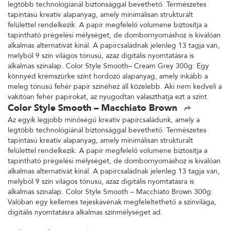
legtöbb technológiánál biztonsággal bevethető. Természetes
tapintású kreatív alapanyag, amely minimálisan strukturált
felülettel rendelkezik. A papír megfelelő volumene biztosítja a
tapintható prégelési mélységet, de dombornyomáshoz is kiválóan
alkalmas alternatívát kínál. A papírcsaládnak jelenleg 13 tagja van,
melyből 9 szín világos tónusú, azaz digitális nyomtatásra is
alkalmas színalap. Color Style Smooth– Cream Grey 300g: Egy
könnyed krémszürke színt hordozó alapanyag, amely inkább a
meleg tónusú fehér papír színéhez áll közelebb. Aki nem kedveli a
vakítóan fehér papírokat, az nyugodtan választhatja ezt a színt.
Color Style Smooth – Macchiato Brown
Az egyik legjobb minőségű kreatív papírcsaládunk, amely a
legtöbb technológiánál biztonsággal bevethető. Természetes
tapintású kreatív alapanyag, amely minimálisan strukturált
felülettel rendelkezik. A papír megfelelő volumene biztosítja a
tapintható prégelési mélységet, de dombornyomáshoz is kiválóan
alkalmas alternatívát kínál. A papírcsaládnak jelenleg 13 tagja van,
melyből 9 szín világos tónusú, azaz digitális nyomtatásra is
alkalmas színalap. Color Style Smooth – Macchiato Brown 300g:
Valóban egy kellemes tejeskávénak megfeleltethető a színvilága,
digitális nyomtatásra alkalmas színmélységet ad.