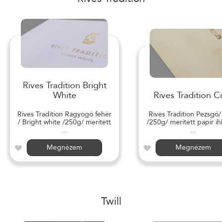
Rives Tradition Bright
White
Rives Tradition C
Rives Tradition Ragyogó fehér
Rives Tradition Pezsgő
/ Bright white /250g/ merített
/250g/ merített papír ihl
...
...
Megnézem
Megnézem
Twill