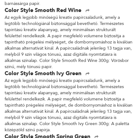
barnássárga papír.
Color Style Smooth Red Wine
Az egyik legjobb minőségű kreatív papírcsaládunk, amely a
legtöbb technológiánál biztonsággal bevethető. Természetes
tapintású kreatív alapanyag, amely minimálisan strukturált
felülettel rendelkezik. A papír megfelelő volumene biztosítja a
tapintható prégelési mélységet, de dombornyomáshoz is kiválóan
alkalmas alternatívát kínál. A papírcsaládnak jelenleg 13 tagja van,
melyből 9 szín világos tónusú, azaz digitális nyomtatásra is
alkalmas színalap. Color Style Smooth Red Wine 300g: Vörösbor
színű, mély tónusú papír.
Color Style Smooth Ivy Green
Az egyik legjobb minőségű kreatív papírcsaládunk, amely a
legtöbb technológiánál biztonsággal bevethető. Természetes
tapintású kreatív alapanyag, amely minimálisan strukturált
felülettel rendelkezik. A papír megfelelő volumene biztosítja a
tapintható prégelési mélységet, de dombornyomáshoz is kiválóan
alkalmas alternatívát kínál. A papírcsaládnak jelenleg 13 tagja van,
melyből 9 szín világos tónusú, azaz digitális nyomtatásra is
alkalmas színalap. Color Style Smooth Ivy Green 300g: A paletta
középzöld színű papírja.
Color Style Smooth Spring Green