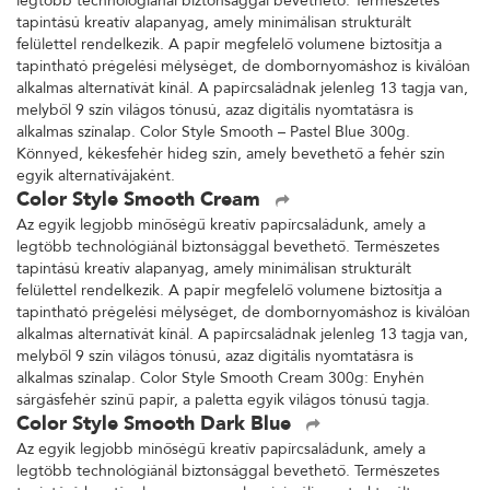
legtöbb technológiánál biztonsággal bevethető. Természetes
tapintású kreatív alapanyag, amely minimálisan strukturált
felülettel rendelkezik. A papír megfelelő volumene biztosítja a
tapintható prégelési mélységet, de dombornyomáshoz is kiválóan
alkalmas alternatívát kínál. A papírcsaládnak jelenleg 13 tagja van,
melyből 9 szín világos tónusú, azaz digitális nyomtatásra is
alkalmas színalap. Color Style Smooth – Pastel Blue 300g.
Könnyed, kékesfehér hideg szín, amely bevethető a fehér szín
egyik alternatívájaként.
Color Style Smooth Cream
Az egyik legjobb minőségű kreatív papírcsaládunk, amely a
legtöbb technológiánál biztonsággal bevethető. Természetes
tapintású kreatív alapanyag, amely minimálisan strukturált
felülettel rendelkezik. A papír megfelelő volumene biztosítja a
tapintható prégelési mélységet, de dombornyomáshoz is kiválóan
alkalmas alternatívát kínál. A papírcsaládnak jelenleg 13 tagja van,
melyből 9 szín világos tónusú, azaz digitális nyomtatásra is
alkalmas színalap. Color Style Smooth Cream 300g: Enyhén
sárgásfehér színű papír, a paletta egyik világos tónusú tagja.
Color Style Smooth Dark Blue
Az egyik legjobb minőségű kreatív papírcsaládunk, amely a
legtöbb technológiánál biztonsággal bevethető. Természetes