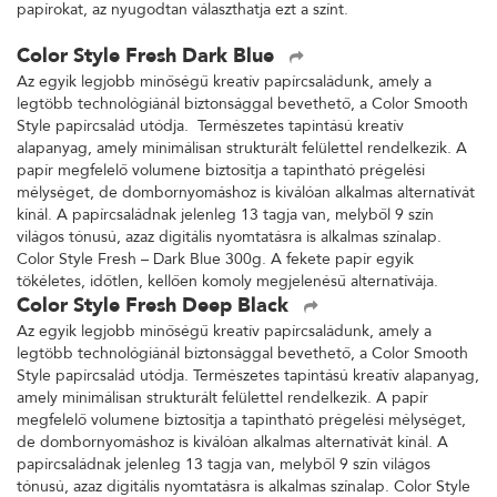
papírokat, az nyugodtan választhatja ezt a színt.
Color Style Fresh Dark Blue
Az egyik legjobb minőségű kreatív papírcsaládunk, amely a
legtöbb technológiánál biztonsággal bevethető, a Color Smooth
Style papírcsalád utódja. Természetes tapintású kreatív
alapanyag, amely minimálisan strukturált felülettel rendelkezik. A
papír megfelelő volumene biztosítja a tapintható prégelési
mélységet, de dombornyomáshoz is kiválóan alkalmas alternatívát
kínál. A papírcsaládnak jelenleg 13 tagja van, melyből 9 szín
világos tónusú, azaz digitális nyomtatásra is alkalmas színalap.
Color Style Fresh – Dark Blue 300g. A fekete papír egyik
tökéletes, időtlen, kellően komoly megjelenésű alternatívája.
Color Style Fresh Deep Black
Az egyik legjobb minőségű kreatív papírcsaládunk, amely a
legtöbb technológiánál biztonsággal bevethető, a Color Smooth
Style papírcsalád utódja. Természetes tapintású kreatív alapanyag,
amely minimálisan strukturált felülettel rendelkezik. A papír
megfelelő volumene biztosítja a tapintható prégelési mélységet,
de dombornyomáshoz is kiválóan alkalmas alternatívát kínál. A
papírcsaládnak jelenleg 13 tagja van, melyből 9 szín világos
tónusú, azaz digitális nyomtatásra is alkalmas színalap. Color Style