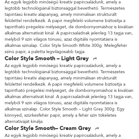
Az egyik legjobb minőségű kreatív papírcsaládunk, amely a
legtöbb technológiánál biztonsággal bevethető. Természetes
tapintású kreatív alapanyag, amely minimálisan strukturált
felülettel rendelkezik. A papír megfelelő volumene biztosítja a
tapintható prégelési mélységet, de dombornyomáshoz is kiválóan
alkalmas alternatívát kínál. A papírcsaládnak jelenleg 13 tagja van,
melyből 9 szín világos tónusú, azaz digitális nyomtatásra is
alkalmas színalap. Color Style Smooth White 300g: Melegfehér
színű papír, a paletta legvilágosabb tagja.
Color Style Smooth – Light Grey
Az egyik legjobb minőségű kreatív papírcsaládunk, amely a
legtöbb technológiánál biztonsággal bevethető. Természetes
tapintású kreatív alapanyag, amely minimálisan strukturált
felülettel rendelkezik. A papír megfelelő volumene biztosítja a
tapintható prégelési mélységet, de dombornyomáshoz is kiválóan
alkalmas alternatívát kínál. A papírcsaládnak jelenleg 13 tagja van,
melyből 9 szín világos tónusú, azaz digitális nyomtatásra is
alkalmas színalap. Color Style Smooth – Light Grey 300g: Egy
könnyed, szürkésfehér papír, amely a fehér szín tökéletes
alternatíváját kínálja.
Color Style Smooth– Cream Grey
Az egyik legjobb minőségű kreatív papírcsaládunk, amely a