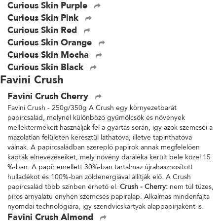
Curious Skin Purple
Curious Skin Pink
Curious Skin Red
Curious Skin Orange
Curious Skin Mocha
Curious Skin Black
Favini Crush
Favini Crush Cherry
Favini Crush - 250g/350g A Crush egy környezetbarát
papírcsalád, melynél különböző gyümölcsök és növények
melléktermékeit használják fel a gyártás során, így azok szemcséi a
mázolatlan felületen keresztül láthatóvá, illetve tapinthatóvá
válnak. A papírcsaládban szereplő papírok annak megfelelően
kapták elnevezéseiket, mely növény daráléka került bele közel 15
%-ban. A papír emellett 30%-ban tartalmaz újrahasznosított
hulladékot és 100%-ban zöldenergiával állítják elő. A Crush
papírcsalád több színben érhető el.
Crush - Cherry:
nem túl tüzes,
piros árnyalatú enyhén szemcsés papíralap. Alkalmas mindenfajta
nyomdai technológiára, így szendvicskártyák alappapírjaként is.
Favini Crush Almond