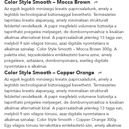
Color Style Smooth – Mocca Brown
Az egyik legjobb minőségű kreatív papírcsaládunk, amely a
legtöbb technológiánál biztonsággal bevethető. Természetes
tapintású kreatív alapanyag, amely minimálisan strukturált
felülettel rendelkezik. A papír megfelelő volumene biztosítja a
tapintható prégelési mélységet, de dombornyomáshoz is kiválóan
alkalmas alternatívát kínál. A papírcsaládnak jelenleg 13 tagja van,
melyből 9 szín világos tónusú, azaz digitális nyomtatásra is
alkalmas színalap. Color Style Smooth – Mocca Brown 300g. A
paletta első, tejcsokoládéra emlékeztető barna színe, amely
prégelésre, szitázásra, dombornyomásra, esetleg digitális
nyomtatásra is alkalmas.
Color Style Smooth – Copper Orange
Az egyik legjobb minőségű kreatív papírcsaládunk, amely a
legtöbb technológiánál biztonsággal bevethető. Természetes
tapintású kreatív alapanyag, amely minimálisan strukturált
felülettel rendelkezik. A papír megfelelő volumene biztosítja a
tapintható prégelési mélységet, de dombornyomáshoz is kiválóan
alkalmas alternatívát kínál. A papírcsaládnak jelenleg 13 tagja van,
melyből 9 szín világos tónusú, azaz digitális nyomtatásra is
alkalmas színalap. Color Style Smooth – Copper Orange 300g.
Egy világos tónusú terrakottára emlékeztető szín, amely alkalmas