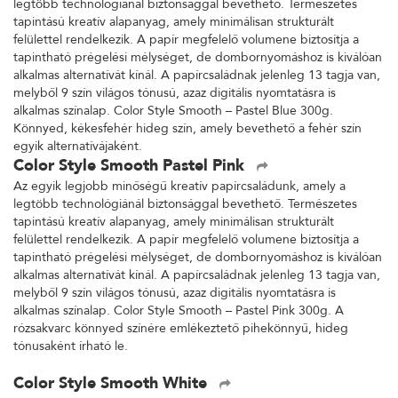
legtöbb technológiánál biztonsággal bevethető. Természetes
tapintású kreatív alapanyag, amely minimálisan strukturált
felülettel rendelkezik. A papír megfelelő volumene biztosítja a
tapintható prégelési mélységet, de dombornyomáshoz is kiválóan
alkalmas alternatívát kínál. A papírcsaládnak jelenleg 13 tagja van,
melyből 9 szín világos tónusú, azaz digitális nyomtatásra is
alkalmas színalap. Color Style Smooth – Pastel Blue 300g.
Könnyed, kékesfehér hideg szín, amely bevethető a fehér szín
egyik alternatívájaként.
Color Style Smooth Pastel Pink
Az egyik legjobb minőségű kreatív papírcsaládunk, amely a
legtöbb technológiánál biztonsággal bevethető. Természetes
tapintású kreatív alapanyag, amely minimálisan strukturált
felülettel rendelkezik. A papír megfelelő volumene biztosítja a
tapintható prégelési mélységet, de dombornyomáshoz is kiválóan
alkalmas alternatívát kínál. A papírcsaládnak jelenleg 13 tagja van,
melyből 9 szín világos tónusú, azaz digitális nyomtatásra is
alkalmas színalap. Color Style Smooth – Pastel Pink 300g. A
rózsakvarc könnyed színére emlékeztető pihekönnyű, hideg
tónusaként írható le.
Color Style Smooth White