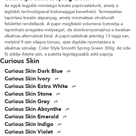
Az egyik legjobb minőségű kreatív papírcsaládunk, amely a
legtöbb technológiánál biztonsággal bevethető. Természetes
tapintású kreatív alapanyag, amely minimálisan strukturált
felülettel rendelkezik. A papír megfelelő volumene biztosítja a
tapintható prégelési mélységet, de dombornyomáshoz is kiválóan
alkalmas alternatívát kínál. A papírcsaládnak jelenleg 13 tagja van,
melyből 9 szín világos tónusú, azaz digitális nyomtatásra is
alkalmas színalap. Color Style Smooth Spring Green 300g: Az üde
fű zöldje ihlette szín, a paletta legvilágosabb zöld papírja.
Curious Skin
Curious Skin Dark Blue
Curious Skin Ivory
Curious Skin Extra White
Curious Skin Stone
Curious Skin Grey
Curious Skin Absynthe
Curious Skin Emerald
Curious Skin Indigo
Curious Skin Violet