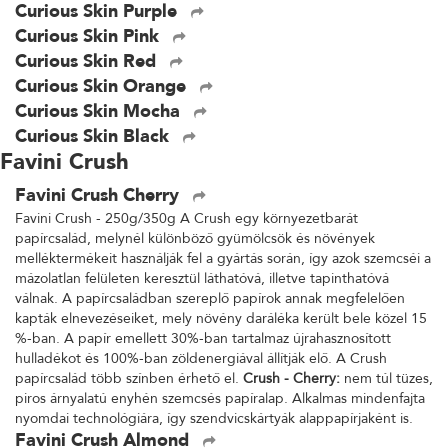
Curious Skin Purple
Curious Skin Pink
Curious Skin Red
Curious Skin Orange
Curious Skin Mocha
Curious Skin Black
Favini Crush
Favini Crush Cherry
Favini Crush - 250g/350g A Crush egy környezetbarát
papírcsalád, melynél különböző gyümölcsök és növények
melléktermékeit használják fel a gyártás során, így azok szemcséi a
mázolatlan felületen keresztül láthatóvá, illetve tapinthatóvá
válnak. A papírcsaládban szereplő papírok annak megfelelően
kapták elnevezéseiket, mely növény daráléka került bele közel 15
%-ban. A papír emellett 30%-ban tartalmaz újrahasznosított
hulladékot és 100%-ban zöldenergiával állítják elő. A Crush
papírcsalád több színben érhető el.
Crush - Cherry:
nem túl tüzes,
piros árnyalatú enyhén szemcsés papíralap. Alkalmas mindenfajta
nyomdai technológiára, így szendvicskártyák alappapírjaként is.
Favini Crush Almond