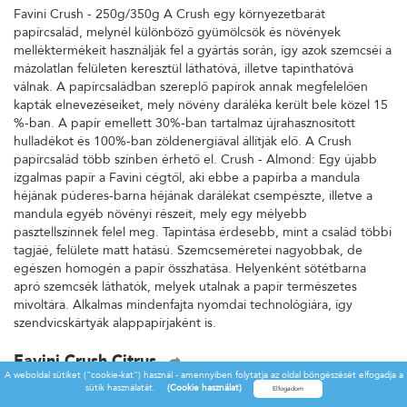
Favini Crush - 250g/350g A Crush egy környezetbarát
papírcsalád, melynél különböző gyümölcsök és növények
melléktermékeit használják fel a gyártás során, így azok szemcséi a
mázolatlan felületen keresztül láthatóvá, illetve tapinthatóvá
válnak. A papírcsaládban szereplő papírok annak megfelelően
kapták elnevezéseiket, mely növény daráléka került bele közel 15
%-ban. A papír emellett 30%-ban tartalmaz újrahasznosított
hulladékot és 100%-ban zöldenergiával állítják elő. A Crush
papírcsalád több színben érhető el. Crush - Almond: Egy újabb
izgalmas papír a Favini cégtől, aki ebbe a papírba a mandula
héjának púderes-barna héjának darálékat csempészte, illetve a
mandula egyéb növényi részeit, mely egy mélyebb
pasztellszínnek felel meg. Tapintása érdesebb, mint a család többi
tagjáé, felülete matt hatású. Szemcseméretei nagyobbak, de
egészen homogén a papír összhatása. Helyenként sötétbarna
apró szemcsék láthatók, melyek utalnak a papír természetes
mivoltára. Alkalmas mindenfajta nyomdai technológiára, így
szendvicskártyák alappapírjaként is.
Favini Crush Citrus
A weboldal sütiket ("cookie-kat") használ - amennyiben folytatja az oldal böngészését elfogadja a
Favini Crush - 250g/350g A Crush egy környezetbarát
sütik használatát.
(Cookie használat)
papírcsalád, melynél különböző gyümölcsök és növények