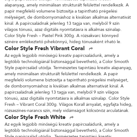
alapanyag, amely minimálisan strukturált felülettel rendelkezik. A
papír megfelelő volumene biztosítja a tapintható prégelési
mélységet, de dombornyomáshoz is kiválóan alkalmas alternatívát
kínál. A papírcsaládnak jelenleg 13 tagja van, melyből 9 szín
világos tónusú, azaz digitális nyomtatásra is alkalmas színalap.
Color Style Fresh – Pastel Pink 300g. A rózsakvarc könnyed
színére emlékeztető pihekönnyű, hideg tónusaként írható le.
Color Style Fresh Vibrant Coral
Az egyik legjobb minőségű kreatív papírcsaládunk, amely a
legtöbb technológiánál biztonsággal bevethető, a Color Smooth
Style papírcsalád utódja. Természetes tapintású kreatív alapanyag,
amely minimálisan strukturált felülettel rendelkezik. A papír
megfelelő volumene biztosítja a tapintható prégelési mélységet,
de dombornyomáshoz is kiválóan alkalmas alternatívát kínál. A
papírcsaládnak jelenleg 13 tagja van, melyből 9 szín világos
tónusú, azaz digitális nyomtatásra is alkalmas színalap. Color Style
Fresh – Vibrant Coral 300g. Világos Korall árnyalat, egyfajta hideg,
rózsaszínes-narancs szín, mely vidámságot kölcsönöz arculatának.
Color Style Fresh White
Az egyik legjobb minőségű kreatív papírcsaládunk, amely a
legtöbb technológiánál biztonsággal bevethető, a Color Smooth
Style papírcsalád utódja. Természetes tapintású kreatív