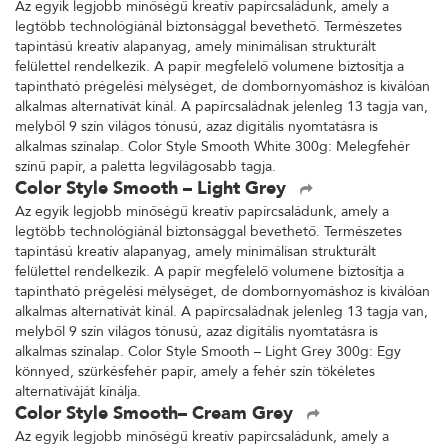
Az egyik legjobb minőségű kreatív papírcsaládunk, amely a
legtöbb technológiánál biztonsággal bevethető. Természetes
tapintású kreatív alapanyag, amely minimálisan strukturált
felülettel rendelkezik. A papír megfelelő volumene biztosítja a
tapintható prégelési mélységet, de dombornyomáshoz is kiválóan
alkalmas alternatívát kínál. A papírcsaládnak jelenleg 13 tagja van,
melyből 9 szín világos tónusú, azaz digitális nyomtatásra is
alkalmas színalap. Color Style Smooth White 300g: Melegfehér
színű papír, a paletta legvilágosabb tagja.
Color Style Smooth – Light Grey
Az egyik legjobb minőségű kreatív papírcsaládunk, amely a
legtöbb technológiánál biztonsággal bevethető. Természetes
tapintású kreatív alapanyag, amely minimálisan strukturált
felülettel rendelkezik. A papír megfelelő volumene biztosítja a
tapintható prégelési mélységet, de dombornyomáshoz is kiválóan
alkalmas alternatívát kínál. A papírcsaládnak jelenleg 13 tagja van,
melyből 9 szín világos tónusú, azaz digitális nyomtatásra is
alkalmas színalap. Color Style Smooth – Light Grey 300g: Egy
könnyed, szürkésfehér papír, amely a fehér szín tökéletes
alternatíváját kínálja.
Color Style Smooth– Cream Grey
Az egyik legjobb minőségű kreatív papírcsaládunk, amely a