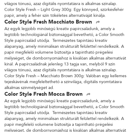
világos tónusú, azaz digitális nyomtatásra is alkalmas színalap.
Color Style Fresh – Light Grey 300g: Egy könnyed, szürkésfehér
papír, amely a fehér szín tökéletes alternatíváját kínálja.
Color Style Fresh Macchiato Brown
Az egyik legjobb minőségű kreatív papírcsaládunk, amely a
legtöbb technológiánál biztonsággal bevethető, a Color Smooth
Style papírcsalád utódja. Természetes tapintású kreatív
alapanyag, amely minimálisan strukturált felülettel rendelkezik. A
papír megfelelő volumene biztosítja a tapintható prégelési
mélységet, de dombornyomáshoz is kiválóan alkalmas alternatívát
kínál. A papírcsaládnak jelenleg 13 tagja van, melyből 9 szín
világos tónusú, azaz digitális nyomtatásra is alkalmas színalap.
Color Style Fresh – Macchiato Brown 300g: Valóban egy kellemes
tejeskávénak megfeleltethető a színvilága, digitális nyomtatásra
alkalmas színmélységet ad.
Color Style Fresh Mocca Brown
Az egyik legjobb minőségű kreatív papírcsaládunk, amely a
legtöbb technológiánál biztonsággal bevethető, a Color Smooth
Style papírcsalád utódja. Természetes tapintású kreatív
alapanyag, amely minimálisan strukturált felülettel rendelkezik. A
papír megfelelő volumene biztosítja a tapintható prégelési
mélységet, de dombornyomáshoz is kiválóan alkalmas alternatívát