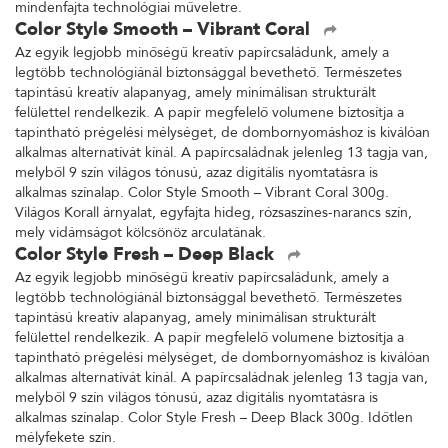
mindenfajta technológiai műveletre.
Color Style Smooth – Vibrant Coral
Az egyik legjobb minőségű kreatív papírcsaládunk, amely a
legtöbb technológiánál biztonsággal bevethető. Természetes
tapintású kreatív alapanyag, amely minimálisan strukturált
felülettel rendelkezik. A papír megfelelő volumene biztosítja a
tapintható prégelési mélységet, de dombornyomáshoz is kiválóan
alkalmas alternatívát kínál. A papírcsaládnak jelenleg 13 tagja van,
melyből 9 szín világos tónusú, azaz digitális nyomtatásra is
alkalmas színalap. Color Style Smooth – Vibrant Coral 300g.
Világos Korall árnyalat, egyfajta hideg, rózsaszínes-narancs szín,
mely vidámságot kölcsönöz arculatának.
Color Style Fresh – Deep Black
Az egyik legjobb minőségű kreatív papírcsaládunk, amely a
legtöbb technológiánál biztonsággal bevethető. Természetes
tapintású kreatív alapanyag, amely minimálisan strukturált
felülettel rendelkezik. A papír megfelelő volumene biztosítja a
tapintható prégelési mélységet, de dombornyomáshoz is kiválóan
alkalmas alternatívát kínál. A papírcsaládnak jelenleg 13 tagja van,
melyből 9 szín világos tónusú, azaz digitális nyomtatásra is
alkalmas színalap. Color Style Fresh – Deep Black 300g. Időtlen
mélyfekete szín.