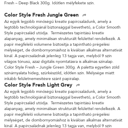
Fresh – Deep Black 300g. Időtlen mélyfekete szín.
Color Style Fresh Jungle Green
Az egyik legjobb minőségű kreatív papírcsaládunk, amely a
legtöbb technológiánál biztonsággal bevethető, a Color Smooth
Style papírcsalád utódja. Természetes tapintású kreatív
alapanyag, amely minimálisan strukturált felülettel rendelkezik. A
papír megfelelő volumene biztosítja a tapintható prégelési
mélységet, de dombornyomáshoz is kiválóan alkalmas alternatívát
kínál. A papírcsaládnak jelenleg 13 tagja van, melyből 9 szín
világos tónusú, azaz digitális nyomtatásra is alkalmas színalap.
Color Style Fresh – Jungle Green 300g. A paletta egyetlen zöld
színárnyalata hideg, szürkészöld, időtlen szín. Mélysége miatt
inkább felületnemesítésre szánt papíralap.
Color Style Fresh Light Grey
Az egyik legjobb minőségű kreatív papírcsaládunk, amely a
legtöbb technológiánál biztonsággal bevethető, a Color Smooth
Style papírcsalád utódja. Természetes tapintású kreatív
alapanyag, amely minimálisan strukturált felülettel rendelkezik. A
papír megfelelő volumene biztosítja a tapintható prégelési
mélységet, de dombornyomáshoz is kiválóan alkalmas alternatívát
kínál. A papírcsaládnak jelenleg 13 tagja van, melyből 9 szín