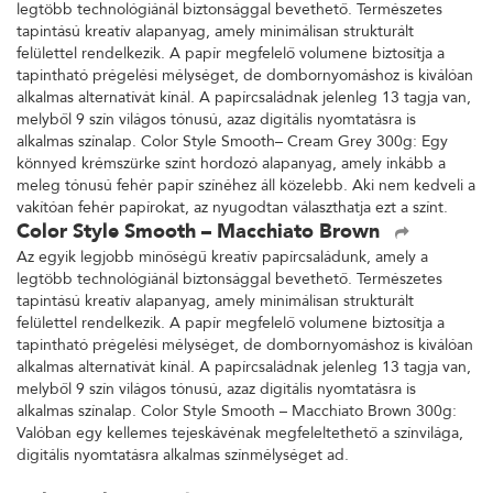
legtöbb technológiánál biztonsággal bevethető. Természetes
tapintású kreatív alapanyag, amely minimálisan strukturált
felülettel rendelkezik. A papír megfelelő volumene biztosítja a
tapintható prégelési mélységet, de dombornyomáshoz is kiválóan
alkalmas alternatívát kínál. A papírcsaládnak jelenleg 13 tagja van,
melyből 9 szín világos tónusú, azaz digitális nyomtatásra is
alkalmas színalap. Color Style Smooth– Cream Grey 300g: Egy
könnyed krémszürke színt hordozó alapanyag, amely inkább a
meleg tónusú fehér papír színéhez áll közelebb. Aki nem kedveli a
vakítóan fehér papírokat, az nyugodtan választhatja ezt a színt.
Color Style Smooth – Macchiato Brown
Az egyik legjobb minőségű kreatív papírcsaládunk, amely a
legtöbb technológiánál biztonsággal bevethető. Természetes
tapintású kreatív alapanyag, amely minimálisan strukturált
felülettel rendelkezik. A papír megfelelő volumene biztosítja a
tapintható prégelési mélységet, de dombornyomáshoz is kiválóan
alkalmas alternatívát kínál. A papírcsaládnak jelenleg 13 tagja van,
melyből 9 szín világos tónusú, azaz digitális nyomtatásra is
alkalmas színalap. Color Style Smooth – Macchiato Brown 300g:
Valóban egy kellemes tejeskávénak megfeleltethető a színvilága,
digitális nyomtatásra alkalmas színmélységet ad.