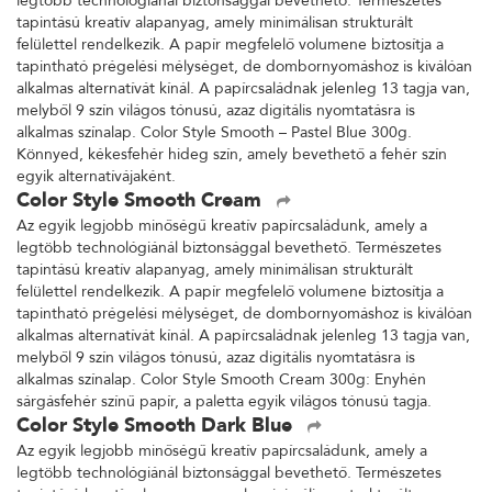
legtöbb technológiánál biztonsággal bevethető. Természetes
tapintású kreatív alapanyag, amely minimálisan strukturált
felülettel rendelkezik. A papír megfelelő volumene biztosítja a
tapintható prégelési mélységet, de dombornyomáshoz is kiválóan
alkalmas alternatívát kínál. A papírcsaládnak jelenleg 13 tagja van,
melyből 9 szín világos tónusú, azaz digitális nyomtatásra is
alkalmas színalap. Color Style Smooth – Pastel Blue 300g.
Könnyed, kékesfehér hideg szín, amely bevethető a fehér szín
egyik alternatívájaként.
Color Style Smooth Cream
Az egyik legjobb minőségű kreatív papírcsaládunk, amely a
legtöbb technológiánál biztonsággal bevethető. Természetes
tapintású kreatív alapanyag, amely minimálisan strukturált
felülettel rendelkezik. A papír megfelelő volumene biztosítja a
tapintható prégelési mélységet, de dombornyomáshoz is kiválóan
alkalmas alternatívát kínál. A papírcsaládnak jelenleg 13 tagja van,
melyből 9 szín világos tónusú, azaz digitális nyomtatásra is
alkalmas színalap. Color Style Smooth Cream 300g: Enyhén
sárgásfehér színű papír, a paletta egyik világos tónusú tagja.
Color Style Smooth Dark Blue
Az egyik legjobb minőségű kreatív papírcsaládunk, amely a
legtöbb technológiánál biztonsággal bevethető. Természetes