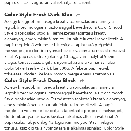
papírokat, az nyugodtan választhatja ezt a színt.
Color Style Fresh Dark Blue
Az egyik legjobb minőségű kreatív papírcsaládunk, amely a
legtöbb technológiánál biztonsággal bevethető, a Color Smooth
Style papírcsalád utódja. Természetes tapintású kreatív
alapanyag, amely minimálisan strukturált felülettel rendelkezik. A
papír megfelelő volumene biztosítja a tapintható prégelési
mélységet, de dombornyomáshoz is kiválóan alkalmas alternatívát
kínál. A papírcsaládnak jelenleg 13 tagja van, melyből 9 szín
világos tónusú, azaz digitális nyomtatásra is alkalmas színalap.
Color Style Fresh – Dark Blue 300g. A fekete papír egyik
tökéletes, időtlen, kellően komoly megjelenésű alternatívája.
Color Style Fresh Deep Black
Az egyik legjobb minőségű kreatív papírcsaládunk, amely a
legtöbb technológiánál biztonsággal bevethető, a Color Smooth
Style papírcsalád utódja. Természetes tapintású kreatív alapanyag,
amely minimálisan strukturált felülettel rendelkezik. A papír
megfelelő volumene biztosítja a tapintható prégelési mélységet,
de dombornyomáshoz is kiválóan alkalmas alternatívát kínál. A
papírcsaládnak jelenleg 13 tagja van, melyből 9 szín világos
tónusú, azaz digitális nyomtatásra is alkalmas színalap. Color Style