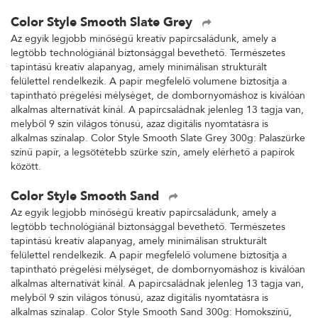
Color Style Smooth Slate Grey
Az egyik legjobb minőségű kreatív papírcsaládunk, amely a
legtöbb technológiánál biztonsággal bevethető. Természetes
tapintású kreatív alapanyag, amely minimálisan strukturált
felülettel rendelkezik. A papír megfelelő volumene biztosítja a
tapintható prégelési mélységet, de dombornyomáshoz is kiválóan
alkalmas alternatívát kínál. A papírcsaládnak jelenleg 13 tagja van,
melyből 9 szín világos tónusú, azaz digitális nyomtatásra is
alkalmas színalap. Color Style Smooth Slate Grey 300g: Palaszürke
színű papír, a legsötétebb szürke szín, amely elérhető a papírok
között.
Color Style Smooth Sand
Az egyik legjobb minőségű kreatív papírcsaládunk, amely a
legtöbb technológiánál biztonsággal bevethető. Természetes
tapintású kreatív alapanyag, amely minimálisan strukturált
felülettel rendelkezik. A papír megfelelő volumene biztosítja a
tapintható prégelési mélységet, de dombornyomáshoz is kiválóan
alkalmas alternatívát kínál. A papírcsaládnak jelenleg 13 tagja van,
melyből 9 szín világos tónusú, azaz digitális nyomtatásra is
alkalmas színalap. Color Style Smooth Sand 300g: Homokszínű,