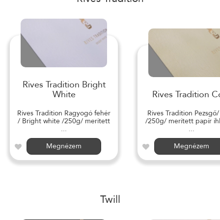
Rives Tradition Bright
White
Rives Tradition C
Rives Tradition Ragyogó fehér
Rives Tradition Pezsgő
/ Bright white /250g/ merített
/250g/ merített papír ihl
...
...
Megnézem
Megnézem
Twill