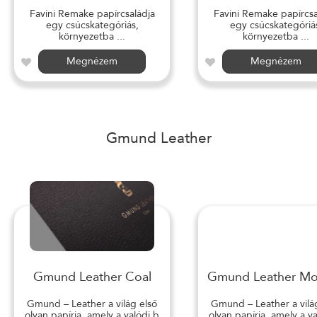
Favini Remake papírcsaládja
Favini Remake papírcsa
egy csúcskategóriás,
egy csúcskategóriá
környezetba ...
környezetba ...
Megnézem
Megnézem
Gmund Leather
Gmund Leather Coal
Gmund Leather M
Gmund – Leather a világ első
Gmund – Leather a vilá
olyan papírja, amely a valódi b
olyan papírja, amely a v