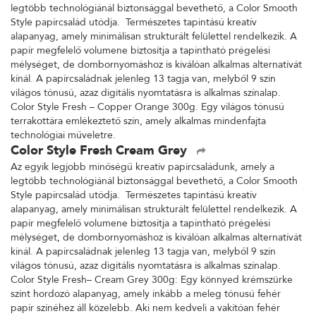
legtöbb technológiánál biztonsággal bevethető, a Color Smooth
Style papírcsalád utódja. Természetes tapintású kreatív
alapanyag, amely minimálisan strukturált felülettel rendelkezik. A
papír megfelelő volumene biztosítja a tapintható prégelési
mélységet, de dombornyomáshoz is kiválóan alkalmas alternatívát
kínál. A papírcsaládnak jelenleg 13 tagja van, melyből 9 szín
világos tónusú, azaz digitális nyomtatásra is alkalmas színalap.
Color Style Fresh – Copper Orange 300g. Egy világos tónusú
terrakottára emlékeztető szín, amely alkalmas mindenfajta
technológiai műveletre.
Color Style Fresh Cream Grey
Az egyik legjobb minőségű kreatív papírcsaládunk, amely a
legtöbb technológiánál biztonsággal bevethető, a Color Smooth
Style papírcsalád utódja. Természetes tapintású kreatív
alapanyag, amely minimálisan strukturált felülettel rendelkezik. A
papír megfelelő volumene biztosítja a tapintható prégelési
mélységet, de dombornyomáshoz is kiválóan alkalmas alternatívát
kínál. A papírcsaládnak jelenleg 13 tagja van, melyből 9 szín
világos tónusú, azaz digitális nyomtatásra is alkalmas színalap.
Color Style Fresh– Cream Grey 300g: Egy könnyed krémszürke
színt hordozó alapanyag, amely inkább a meleg tónusú fehér
papír színéhez áll közelebb. Aki nem kedveli a vakítóan fehér