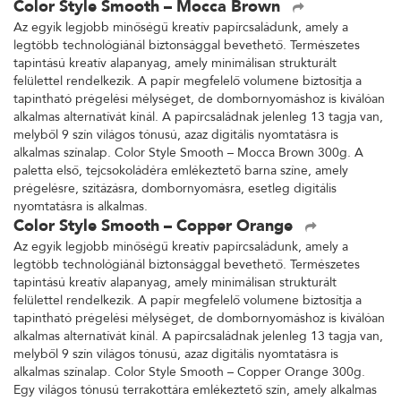
Color Style Smooth – Mocca Brown
Az egyik legjobb minőségű kreatív papírcsaládunk, amely a
legtöbb technológiánál biztonsággal bevethető. Természetes
tapintású kreatív alapanyag, amely minimálisan strukturált
felülettel rendelkezik. A papír megfelelő volumene biztosítja a
tapintható prégelési mélységet, de dombornyomáshoz is kiválóan
alkalmas alternatívát kínál. A papírcsaládnak jelenleg 13 tagja van,
melyből 9 szín világos tónusú, azaz digitális nyomtatásra is
alkalmas színalap. Color Style Smooth – Mocca Brown 300g. A
paletta első, tejcsokoládéra emlékeztető barna színe, amely
prégelésre, szitázásra, dombornyomásra, esetleg digitális
nyomtatásra is alkalmas.
Color Style Smooth – Copper Orange
Az egyik legjobb minőségű kreatív papírcsaládunk, amely a
legtöbb technológiánál biztonsággal bevethető. Természetes
tapintású kreatív alapanyag, amely minimálisan strukturált
felülettel rendelkezik. A papír megfelelő volumene biztosítja a
tapintható prégelési mélységet, de dombornyomáshoz is kiválóan
alkalmas alternatívát kínál. A papírcsaládnak jelenleg 13 tagja van,
melyből 9 szín világos tónusú, azaz digitális nyomtatásra is
alkalmas színalap. Color Style Smooth – Copper Orange 300g.
Egy világos tónusú terrakottára emlékeztető szín, amely alkalmas