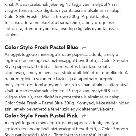
kínál. A papírcsaládnak jelenleg 13 tagja van, melyből 9 szín
világos tónusú, azaz digitális nyomtatásra is alkalmas színalap.
Color Style Fresh – Mocca Brown 300g. A paletta első,
tejcsokoládéra emlékeztető barna színe, amely prégelésre,
szitázásra, dombornyomásra, esetleg digitális nyomtatásra is
alkalmas.
Color Style Fresh Pastel Blue
Az egyik legjobb minőségű kreatív papírcsaládunk, amely a
legtöbb technológiánál biztonsággal bevethető, a Color Smooth
Style papírcsalád utódja. Természetes tapintású kreatív
alapanyag, amely minimálisan strukturált felülettel rendelkezik. A
papír megfelelő volumene biztosítja a tapintható prégelési
mélységet, de dombornyomáshoz is kiválóan alkalmas alternatívát
kínál. A papírcsaládnak jelenleg 13 tagja van, melyből 9 szín
világos tónusú, azaz digitális nyomtatásra is alkalmas színalap.
Color Style Fresh – Pastel Blue 300g. Könnyed, kékesfehér hideg
szín, amely bevethető a fehér szín egyik alternatívájaként.
Color Style Fresh Pastel Pink
Az egyik legjobb minőségű kreatív papírcsaládunk, amely a
legtöbb technológiánál biztonsággal bevethető, a Color Smooth
Style papírcsalád utódja. Természetes tapintású kreatív