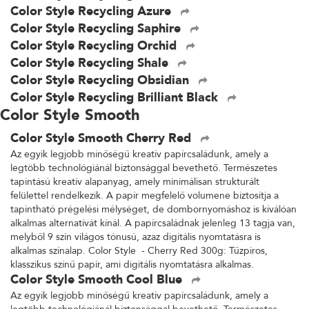
Color Style Recycling Azure
Color Style Recycling Saphire
Color Style Recycling Orchid
Color Style Recycling Shale
Color Style Recycling Obsidian
Color Style Recycling Brilliant Black
Color Style Smooth
Color Style Smooth Cherry Red
Az egyik legjobb minőségű kreatív papírcsaládunk, amely a
legtöbb technológiánál biztonsággal bevethető. Természetes
tapintású kreatív alapanyag, amely minimálisan strukturált
felülettel rendelkezik. A papír megfelelő volumene biztosítja a
tapintható prégelési mélységet, de dombornyomáshoz is kiválóan
alkalmas alternatívát kínál. A papírcsaládnak jelenleg 13 tagja van,
melyből 9 szín világos tónusú, azaz digitális nyomtatásra is
alkalmas színalap. Color Style - Cherry Red 300g: Tűzpiros,
klasszikus színű papír, ami digitális nyomtatásra alkalmas.
Color Style Smooth Cool Blue
Az egyik legjobb minőségű kreatív papírcsaládunk, amely a