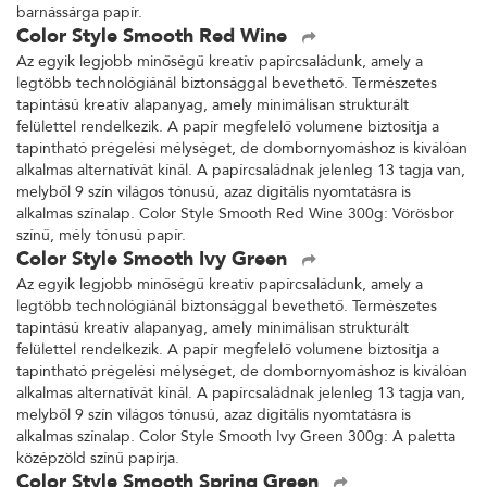
barnássárga papír.
Color Style Smooth Red Wine
Az egyik legjobb minőségű kreatív papírcsaládunk, amely a
legtöbb technológiánál biztonsággal bevethető. Természetes
tapintású kreatív alapanyag, amely minimálisan strukturált
felülettel rendelkezik. A papír megfelelő volumene biztosítja a
tapintható prégelési mélységet, de dombornyomáshoz is kiválóan
alkalmas alternatívát kínál. A papírcsaládnak jelenleg 13 tagja van,
melyből 9 szín világos tónusú, azaz digitális nyomtatásra is
alkalmas színalap. Color Style Smooth Red Wine 300g: Vörösbor
színű, mély tónusú papír.
Color Style Smooth Ivy Green
Az egyik legjobb minőségű kreatív papírcsaládunk, amely a
legtöbb technológiánál biztonsággal bevethető. Természetes
tapintású kreatív alapanyag, amely minimálisan strukturált
felülettel rendelkezik. A papír megfelelő volumene biztosítja a
tapintható prégelési mélységet, de dombornyomáshoz is kiválóan
alkalmas alternatívát kínál. A papírcsaládnak jelenleg 13 tagja van,
melyből 9 szín világos tónusú, azaz digitális nyomtatásra is
alkalmas színalap. Color Style Smooth Ivy Green 300g: A paletta
középzöld színű papírja.
Color Style Smooth Spring Green