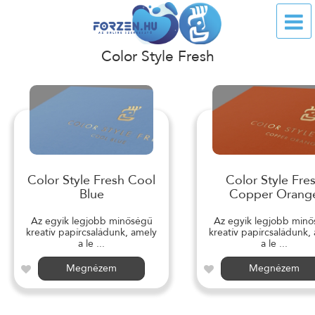
Color Style Fresh
Color Style Fresh Cool
Color Style Fre
Blue
Copper Orang
Az egyik legjobb minőségű
Az egyik legjobb min
kreatív papírcsaládunk, amely
kreatív papírcsaládunk,
a le ...
a le ...
Megnézem
Megnézem