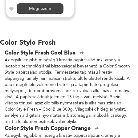
Megnézem
Color Style Fresh
Color Style Fresh Cool Blue
Az egyik legjobb minőségű kreatív papírcsaládunk, amely a
legtöbb technológiánál biztonsággal bevethető, a Color Smooth
Style papírcsalád utódja. Természetes tapintású kreatív
alapanyag, amely minimálisan strukturált felülettel rendelkezik. A
papír megfelelő volumene biztosítja a tapintható prégelési
mélységet, de dombornyomáshoz is kiválóan alkalmas alternatívát
kínál. A papírcsaládnak jelenleg 13 tagja van, melyből 9 szín
világos tónusú, azaz digitális nyomtatásra is alkalmas színalap.
Color Style Fresh – Cool Blue 300g. Világoskék hideg árnyalat,
amelyen a digitális nyomtatás is biztonsággal működik csakúgy,
mint a felületnemesítések valamelyike.
Color Style Fresh Copper Orange
Az egyik legjobb minőségű kreatív papírcsaládunk, amely a