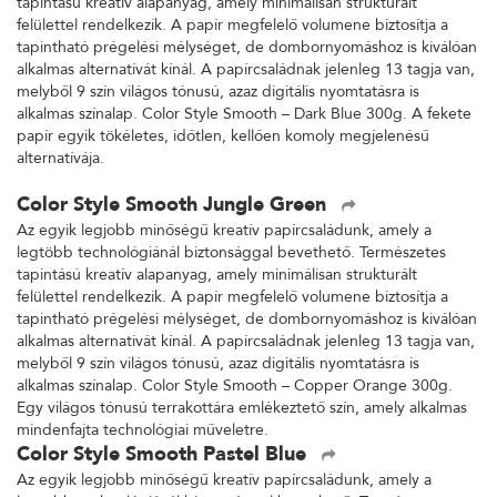
tapintású kreatív alapanyag, amely minimálisan strukturált
felülettel rendelkezik. A papír megfelelő volumene biztosítja a
tapintható prégelési mélységet, de dombornyomáshoz is kiválóan
alkalmas alternatívát kínál. A papírcsaládnak jelenleg 13 tagja van,
melyből 9 szín világos tónusú, azaz digitális nyomtatásra is
alkalmas színalap. Color Style Smooth – Dark Blue 300g. A fekete
papír egyik tökéletes, időtlen, kellően komoly megjelenésű
alternatívája.
Color Style Smooth Jungle Green
Az egyik legjobb minőségű kreatív papírcsaládunk, amely a
legtöbb technológiánál biztonsággal bevethető. Természetes
tapintású kreatív alapanyag, amely minimálisan strukturált
felülettel rendelkezik. A papír megfelelő volumene biztosítja a
tapintható prégelési mélységet, de dombornyomáshoz is kiválóan
alkalmas alternatívát kínál. A papírcsaládnak jelenleg 13 tagja van,
melyből 9 szín világos tónusú, azaz digitális nyomtatásra is
alkalmas színalap. Color Style Smooth – Copper Orange 300g.
Egy világos tónusú terrakottára emlékeztető szín, amely alkalmas
mindenfajta technológiai műveletre.
Color Style Smooth Pastel Blue
Az egyik legjobb minőségű kreatív papírcsaládunk, amely a