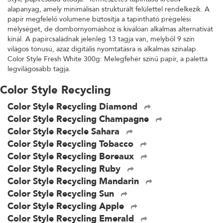
alapanyag, amely minimálisan strukturált felülettel rendelkezik. A
papír megfelelő volumene biztosítja a tapintható prégelési
mélységet, de dombornyomáshoz is kiválóan alkalmas alternatívát
kínál. A papírcsaládnak jelenleg 13 tagja van, melyből 9 szín
világos tónusú, azaz digitális nyomtatásra is alkalmas színalap.
Color Style Fresh White 300g: Melegfehér színű papír, a paletta
legvilágosabb tagja.
Color Style Recycling
Color Style Recycling Diamond
Color Style Recycling Champagne
Color Style Recycle Sahara
Color Style Recycling Tobacco
Color Style Recycling Boreaux
Color Style Recycling Ruby
Color Style Recycling Mandarin
Color Style Recycling Sun
Color Style Recycling Apple
Color Style Recycling Emerald