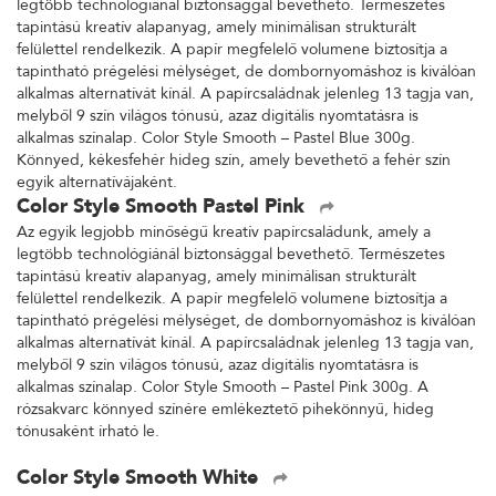
legtöbb technológiánál biztonsággal bevethető. Természetes
tapintású kreatív alapanyag, amely minimálisan strukturált
felülettel rendelkezik. A papír megfelelő volumene biztosítja a
tapintható prégelési mélységet, de dombornyomáshoz is kiválóan
alkalmas alternatívát kínál. A papírcsaládnak jelenleg 13 tagja van,
melyből 9 szín világos tónusú, azaz digitális nyomtatásra is
alkalmas színalap. Color Style Smooth – Pastel Blue 300g.
Könnyed, kékesfehér hideg szín, amely bevethető a fehér szín
egyik alternatívájaként.
Color Style Smooth Pastel Pink
Az egyik legjobb minőségű kreatív papírcsaládunk, amely a
legtöbb technológiánál biztonsággal bevethető. Természetes
tapintású kreatív alapanyag, amely minimálisan strukturált
felülettel rendelkezik. A papír megfelelő volumene biztosítja a
tapintható prégelési mélységet, de dombornyomáshoz is kiválóan
alkalmas alternatívát kínál. A papírcsaládnak jelenleg 13 tagja van,
melyből 9 szín világos tónusú, azaz digitális nyomtatásra is
alkalmas színalap. Color Style Smooth – Pastel Pink 300g. A
rózsakvarc könnyed színére emlékeztető pihekönnyű, hideg
tónusaként írható le.
Color Style Smooth White