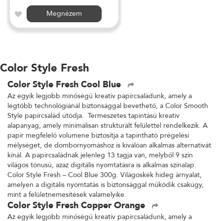
Megnézem
Color Style Fresh
Color Style Fresh Cool Blue
Az egyik legjobb minőségű kreatív papírcsaládunk, amely a
legtöbb technológiánál biztonsággal bevethető, a Color Smooth
Style papírcsalád utódja. Természetes tapintású kreatív
alapanyag, amely minimálisan strukturált felülettel rendelkezik. A
papír megfelelő volumene biztosítja a tapintható prégelési
mélységet, de dombornyomáshoz is kiválóan alkalmas alternatívát
kínál. A papírcsaládnak jelenleg 13 tagja van, melyből 9 szín
világos tónusú, azaz digitális nyomtatásra is alkalmas színalap.
Color Style Fresh – Cool Blue 300g. Világoskék hideg árnyalat,
amelyen a digitális nyomtatás is biztonsággal működik csakúgy,
mint a felületnemesítések valamelyike.
Color Style Fresh Copper Orange
Az egyik legjobb minőségű kreatív papírcsaládunk, amely a