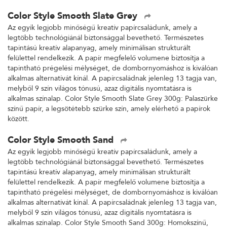
Color Style Smooth Slate Grey
Az egyik legjobb minőségű kreatív papírcsaládunk, amely a
legtöbb technológiánál biztonsággal bevethető. Természetes
tapintású kreatív alapanyag, amely minimálisan strukturált
felülettel rendelkezik. A papír megfelelő volumene biztosítja a
tapintható prégelési mélységet, de dombornyomáshoz is kiválóan
alkalmas alternatívát kínál. A papírcsaládnak jelenleg 13 tagja van,
melyből 9 szín világos tónusú, azaz digitális nyomtatásra is
alkalmas színalap. Color Style Smooth Slate Grey 300g: Palaszürke
színű papír, a legsötétebb szürke szín, amely elérhető a papírok
között.
Color Style Smooth Sand
Az egyik legjobb minőségű kreatív papírcsaládunk, amely a
legtöbb technológiánál biztonsággal bevethető. Természetes
tapintású kreatív alapanyag, amely minimálisan strukturált
felülettel rendelkezik. A papír megfelelő volumene biztosítja a
tapintható prégelési mélységet, de dombornyomáshoz is kiválóan
alkalmas alternatívát kínál. A papírcsaládnak jelenleg 13 tagja van,
melyből 9 szín világos tónusú, azaz digitális nyomtatásra is
alkalmas színalap. Color Style Smooth Sand 300g: Homokszínű,