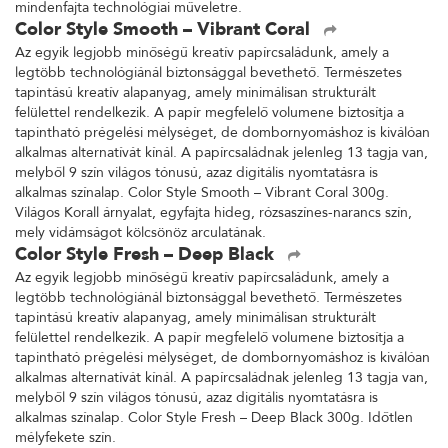
mindenfajta technológiai műveletre.
Color Style Smooth – Vibrant Coral
Az egyik legjobb minőségű kreatív papírcsaládunk, amely a
legtöbb technológiánál biztonsággal bevethető. Természetes
tapintású kreatív alapanyag, amely minimálisan strukturált
felülettel rendelkezik. A papír megfelelő volumene biztosítja a
tapintható prégelési mélységet, de dombornyomáshoz is kiválóan
alkalmas alternatívát kínál. A papírcsaládnak jelenleg 13 tagja van,
melyből 9 szín világos tónusú, azaz digitális nyomtatásra is
alkalmas színalap. Color Style Smooth – Vibrant Coral 300g.
Világos Korall árnyalat, egyfajta hideg, rózsaszínes-narancs szín,
mely vidámságot kölcsönöz arculatának.
Color Style Fresh – Deep Black
Az egyik legjobb minőségű kreatív papírcsaládunk, amely a
legtöbb technológiánál biztonsággal bevethető. Természetes
tapintású kreatív alapanyag, amely minimálisan strukturált
felülettel rendelkezik. A papír megfelelő volumene biztosítja a
tapintható prégelési mélységet, de dombornyomáshoz is kiválóan
alkalmas alternatívát kínál. A papírcsaládnak jelenleg 13 tagja van,
melyből 9 szín világos tónusú, azaz digitális nyomtatásra is
alkalmas színalap. Color Style Fresh – Deep Black 300g. Időtlen
mélyfekete szín.