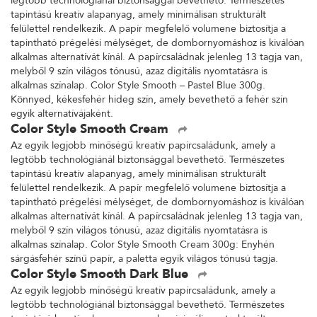
legtöbb technológiánál biztonsággal bevethető. Természetes
tapintású kreatív alapanyag, amely minimálisan strukturált
felülettel rendelkezik. A papír megfelelő volumene biztosítja a
tapintható prégelési mélységet, de dombornyomáshoz is kiválóan
alkalmas alternatívát kínál. A papírcsaládnak jelenleg 13 tagja van,
melyből 9 szín világos tónusú, azaz digitális nyomtatásra is
alkalmas színalap. Color Style Smooth – Pastel Blue 300g.
Könnyed, kékesfehér hideg szín, amely bevethető a fehér szín
egyik alternatívájaként.
Color Style Smooth Cream
Az egyik legjobb minőségű kreatív papírcsaládunk, amely a
legtöbb technológiánál biztonsággal bevethető. Természetes
tapintású kreatív alapanyag, amely minimálisan strukturált
felülettel rendelkezik. A papír megfelelő volumene biztosítja a
tapintható prégelési mélységet, de dombornyomáshoz is kiválóan
alkalmas alternatívát kínál. A papírcsaládnak jelenleg 13 tagja van,
melyből 9 szín világos tónusú, azaz digitális nyomtatásra is
alkalmas színalap. Color Style Smooth Cream 300g: Enyhén
sárgásfehér színű papír, a paletta egyik világos tónusú tagja.
Color Style Smooth Dark Blue
Az egyik legjobb minőségű kreatív papírcsaládunk, amely a
legtöbb technológiánál biztonsággal bevethető. Természetes