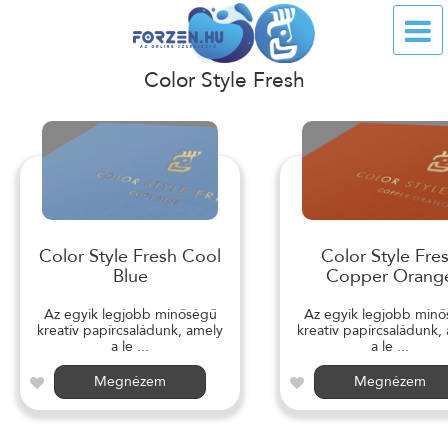
Color Style Fresh
Color Style Fresh Cool
Color Style Fre
Blue
Copper Orang
Az egyik legjobb minőségű
Az egyik legjobb min
kreatív papírcsaládunk, amely
kreatív papírcsaládunk,
a le ...
a le ...
Megnézem
Megnézem