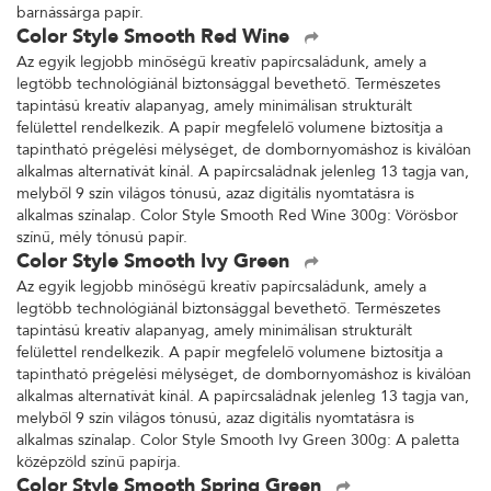
barnássárga papír.
Color Style Smooth Red Wine
Az egyik legjobb minőségű kreatív papírcsaládunk, amely a
legtöbb technológiánál biztonsággal bevethető. Természetes
tapintású kreatív alapanyag, amely minimálisan strukturált
felülettel rendelkezik. A papír megfelelő volumene biztosítja a
tapintható prégelési mélységet, de dombornyomáshoz is kiválóan
alkalmas alternatívát kínál. A papírcsaládnak jelenleg 13 tagja van,
melyből 9 szín világos tónusú, azaz digitális nyomtatásra is
alkalmas színalap. Color Style Smooth Red Wine 300g: Vörösbor
színű, mély tónusú papír.
Color Style Smooth Ivy Green
Az egyik legjobb minőségű kreatív papírcsaládunk, amely a
legtöbb technológiánál biztonsággal bevethető. Természetes
tapintású kreatív alapanyag, amely minimálisan strukturált
felülettel rendelkezik. A papír megfelelő volumene biztosítja a
tapintható prégelési mélységet, de dombornyomáshoz is kiválóan
alkalmas alternatívát kínál. A papírcsaládnak jelenleg 13 tagja van,
melyből 9 szín világos tónusú, azaz digitális nyomtatásra is
alkalmas színalap. Color Style Smooth Ivy Green 300g: A paletta
középzöld színű papírja.
Color Style Smooth Spring Green