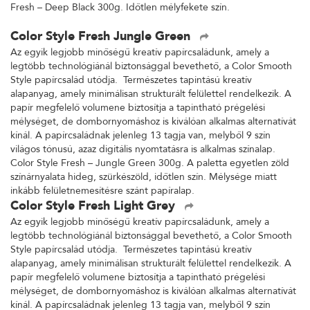
Fresh – Deep Black 300g. Időtlen mélyfekete szín.
Color Style Fresh Jungle Green
Az egyik legjobb minőségű kreatív papírcsaládunk, amely a
legtöbb technológiánál biztonsággal bevethető, a Color Smooth
Style papírcsalád utódja. Természetes tapintású kreatív
alapanyag, amely minimálisan strukturált felülettel rendelkezik. A
papír megfelelő volumene biztosítja a tapintható prégelési
mélységet, de dombornyomáshoz is kiválóan alkalmas alternatívát
kínál. A papírcsaládnak jelenleg 13 tagja van, melyből 9 szín
világos tónusú, azaz digitális nyomtatásra is alkalmas színalap.
Color Style Fresh – Jungle Green 300g. A paletta egyetlen zöld
színárnyalata hideg, szürkészöld, időtlen szín. Mélysége miatt
inkább felületnemesítésre szánt papíralap.
Color Style Fresh Light Grey
Az egyik legjobb minőségű kreatív papírcsaládunk, amely a
legtöbb technológiánál biztonsággal bevethető, a Color Smooth
Style papírcsalád utódja. Természetes tapintású kreatív
alapanyag, amely minimálisan strukturált felülettel rendelkezik. A
papír megfelelő volumene biztosítja a tapintható prégelési
mélységet, de dombornyomáshoz is kiválóan alkalmas alternatívát
kínál. A papírcsaládnak jelenleg 13 tagja van, melyből 9 szín