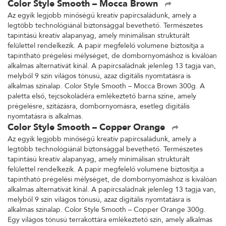
Color Style Smooth – Mocca Brown
Az egyik legjobb minőségű kreatív papírcsaládunk, amely a
legtöbb technológiánál biztonsággal bevethető. Természetes
tapintású kreatív alapanyag, amely minimálisan strukturált
felülettel rendelkezik. A papír megfelelő volumene biztosítja a
tapintható prégelési mélységet, de dombornyomáshoz is kiválóan
alkalmas alternatívát kínál. A papírcsaládnak jelenleg 13 tagja van,
melyből 9 szín világos tónusú, azaz digitális nyomtatásra is
alkalmas színalap. Color Style Smooth – Mocca Brown 300g. A
paletta első, tejcsokoládéra emlékeztető barna színe, amely
prégelésre, szitázásra, dombornyomásra, esetleg digitális
nyomtatásra is alkalmas.
Color Style Smooth – Copper Orange
Az egyik legjobb minőségű kreatív papírcsaládunk, amely a
legtöbb technológiánál biztonsággal bevethető. Természetes
tapintású kreatív alapanyag, amely minimálisan strukturált
felülettel rendelkezik. A papír megfelelő volumene biztosítja a
tapintható prégelési mélységet, de dombornyomáshoz is kiválóan
alkalmas alternatívát kínál. A papírcsaládnak jelenleg 13 tagja van,
melyből 9 szín világos tónusú, azaz digitális nyomtatásra is
alkalmas színalap. Color Style Smooth – Copper Orange 300g.
Egy világos tónusú terrakottára emlékeztető szín, amely alkalmas