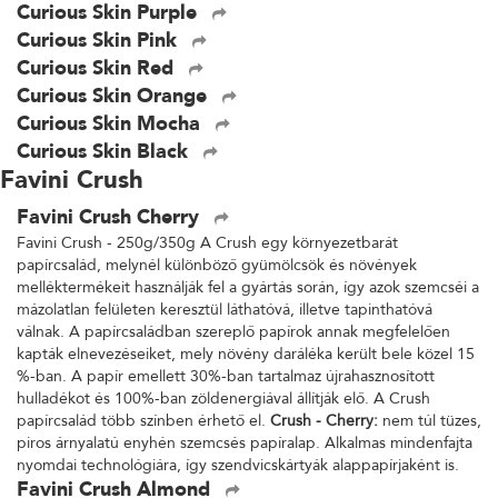
Curious Skin Purple
Curious Skin Pink
Curious Skin Red
Curious Skin Orange
Curious Skin Mocha
Curious Skin Black
Favini Crush
Favini Crush Cherry
Favini Crush - 250g/350g A Crush egy környezetbarát
papírcsalád, melynél különböző gyümölcsök és növények
melléktermékeit használják fel a gyártás során, így azok szemcséi a
mázolatlan felületen keresztül láthatóvá, illetve tapinthatóvá
válnak. A papírcsaládban szereplő papírok annak megfelelően
kapták elnevezéseiket, mely növény daráléka került bele közel 15
%-ban. A papír emellett 30%-ban tartalmaz újrahasznosított
hulladékot és 100%-ban zöldenergiával állítják elő. A Crush
papírcsalád több színben érhető el.
Crush - Cherry:
nem túl tüzes,
piros árnyalatú enyhén szemcsés papíralap. Alkalmas mindenfajta
nyomdai technológiára, így szendvicskártyák alappapírjaként is.
Favini Crush Almond