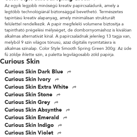
Az egyik legjobb minőségű kreatív papírcsaládunk, amely a
legtöbb technológiánál biztonsággal bevethető. Természetes
tapintású kreatív alapanyag, amely minimálisan strukturált
felülettel rendelkezik. A papír megfelelő volumene biztosítja a
tapintható prégelési mélységet, de dombornyomáshoz is kiválóan
alkalmas alternatívát kínál. A papírcsaládnak jelenleg 13 tagja van,
melyből 9 szín világos tónusú, azaz digitális nyomtatásra is
alkalmas színalap. Color Style Smooth Spring Green 300g: Az üde
fű zöldje ihlette szín, a paletta legvilágosabb zöld papírja.
Curious Skin
Curious Skin Dark Blue
Curious Skin Ivory
Curious Skin Extra White
Curious Skin Stone
Curious Skin Grey
Curious Skin Absynthe
Curious Skin Emerald
Curious Skin Indigo
Curious Skin Violet