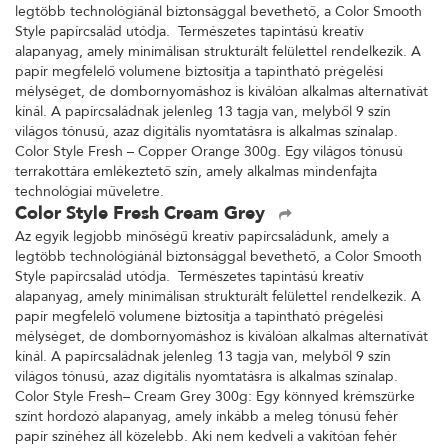
legtöbb technológiánál biztonsággal bevethető, a Color Smooth
Style papírcsalád utódja. Természetes tapintású kreatív
alapanyag, amely minimálisan strukturált felülettel rendelkezik. A
papír megfelelő volumene biztosítja a tapintható prégelési
mélységet, de dombornyomáshoz is kiválóan alkalmas alternatívát
kínál. A papírcsaládnak jelenleg 13 tagja van, melyből 9 szín
világos tónusú, azaz digitális nyomtatásra is alkalmas színalap.
Color Style Fresh – Copper Orange 300g. Egy világos tónusú
terrakottára emlékeztető szín, amely alkalmas mindenfajta
technológiai műveletre.
Color Style Fresh Cream Grey
Az egyik legjobb minőségű kreatív papírcsaládunk, amely a
legtöbb technológiánál biztonsággal bevethető, a Color Smooth
Style papírcsalád utódja. Természetes tapintású kreatív
alapanyag, amely minimálisan strukturált felülettel rendelkezik. A
papír megfelelő volumene biztosítja a tapintható prégelési
mélységet, de dombornyomáshoz is kiválóan alkalmas alternatívát
kínál. A papírcsaládnak jelenleg 13 tagja van, melyből 9 szín
világos tónusú, azaz digitális nyomtatásra is alkalmas színalap.
Color Style Fresh– Cream Grey 300g: Egy könnyed krémszürke
színt hordozó alapanyag, amely inkább a meleg tónusú fehér
papír színéhez áll közelebb. Aki nem kedveli a vakítóan fehér