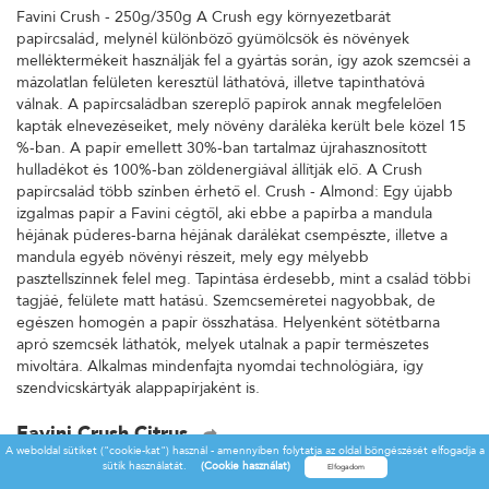
Favini Crush - 250g/350g A Crush egy környezetbarát
papírcsalád, melynél különböző gyümölcsök és növények
melléktermékeit használják fel a gyártás során, így azok szemcséi a
mázolatlan felületen keresztül láthatóvá, illetve tapinthatóvá
válnak. A papírcsaládban szereplő papírok annak megfelelően
kapták elnevezéseiket, mely növény daráléka került bele közel 15
%-ban. A papír emellett 30%-ban tartalmaz újrahasznosított
hulladékot és 100%-ban zöldenergiával állítják elő. A Crush
papírcsalád több színben érhető el. Crush - Almond: Egy újabb
izgalmas papír a Favini cégtől, aki ebbe a papírba a mandula
héjának púderes-barna héjának darálékat csempészte, illetve a
mandula egyéb növényi részeit, mely egy mélyebb
pasztellszínnek felel meg. Tapintása érdesebb, mint a család többi
tagjáé, felülete matt hatású. Szemcseméretei nagyobbak, de
egészen homogén a papír összhatása. Helyenként sötétbarna
apró szemcsék láthatók, melyek utalnak a papír természetes
mivoltára. Alkalmas mindenfajta nyomdai technológiára, így
szendvicskártyák alappapírjaként is.
Favini Crush Citrus
A weboldal sütiket ("cookie-kat") használ - amennyiben folytatja az oldal böngészését elfogadja a
Favini Crush - 250g/350g A Crush egy környezetbarát
sütik használatát.
(Cookie használat)
papírcsalád, melynél különböző gyümölcsök és növények