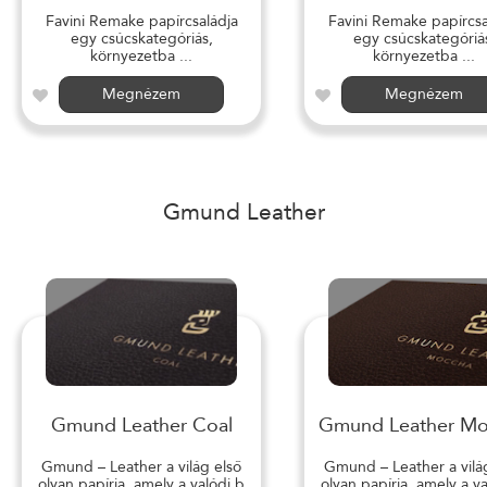
Favini Remake papírcsaládja
Favini Remake papírcsa
egy csúcskategóriás,
egy csúcskategóriá
környezetba ...
környezetba ...
Megnézem
Megnézem
Gmund Leather
Gmund Leather Coal
Gmund Leather M
Gmund – Leather a világ első
Gmund – Leather a vilá
olyan papírja, amely a valódi b
olyan papírja, amely a v