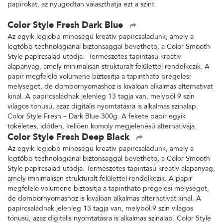
papírokat, az nyugodtan választhatja ezt a színt.
Color Style Fresh Dark Blue
Az egyik legjobb minőségű kreatív papírcsaládunk, amely a
legtöbb technológiánál biztonsággal bevethető, a Color Smooth
Style papírcsalád utódja. Természetes tapintású kreatív
alapanyag, amely minimálisan strukturált felülettel rendelkezik. A
papír megfelelő volumene biztosítja a tapintható prégelési
mélységet, de dombornyomáshoz is kiválóan alkalmas alternatívát
kínál. A papírcsaládnak jelenleg 13 tagja van, melyből 9 szín
világos tónusú, azaz digitális nyomtatásra is alkalmas színalap.
Color Style Fresh – Dark Blue 300g. A fekete papír egyik
tökéletes, időtlen, kellően komoly megjelenésű alternatívája.
Color Style Fresh Deep Black
Az egyik legjobb minőségű kreatív papírcsaládunk, amely a
legtöbb technológiánál biztonsággal bevethető, a Color Smooth
Style papírcsalád utódja. Természetes tapintású kreatív alapanyag,
amely minimálisan strukturált felülettel rendelkezik. A papír
megfelelő volumene biztosítja a tapintható prégelési mélységet,
de dombornyomáshoz is kiválóan alkalmas alternatívát kínál. A
papírcsaládnak jelenleg 13 tagja van, melyből 9 szín világos
tónusú, azaz digitális nyomtatásra is alkalmas színalap. Color Style