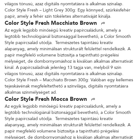
világos tónusú, azaz digitális nyomtatásra is alkalmas színalap.
Color Style Fresh – Light Grey 300g: Egy könnyed, szürkésfehér
papír, amely a fehér szín tökéletes alternatíváját kínálja.
Color Style Fresh Macchiato Brown
Az egyik legjobb minőségű kreatív papírcsaládunk, amely a
legtöbb technológiánál biztonsággal bevethető, a Color Smooth
Style papírcsalád utódja. Természetes tapintású kreatív
alapanyag, amely minimálisan strukturált felülettel rendelkezik. A
papír megfelelő volumene biztosítja a tapintható prégelési
mélységet, de dombornyomáshoz is kiválóan alkalmas alternatívát
kínál. A papírcsaládnak jelenleg 13 tagja van, melyből 9 szín
világos tónusú, azaz digitális nyomtatásra is alkalmas színalap.
Color Style Fresh – Macchiato Brown 300g: Valóban egy kellemes
tejeskávénak megfeleltethető a színvilága, digitális nyomtatásra
alkalmas színmélységet ad.
Color Style Fresh Mocca Brown
Az egyik legjobb minőségű kreatív papírcsaládunk, amely a
legtöbb technológiánál biztonsággal bevethető, a Color Smooth
Style papírcsalád utódja. Természetes tapintású kreatív
alapanyag, amely minimálisan strukturált felülettel rendelkezik. A
papír megfelelő volumene biztosítja a tapintható prégelési
mélységet, de dombornyomáshoz is kiválóan alkalmas alternatívát