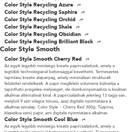
Color Style Recycling Azure
Color Style Recycling Saphire
Color Style Recycling Orchid
Color Style Recycling Shale
Color Style Recycling Obsidian
Color Style Recycling Brilliant Black
Color Style Smooth
Color Style Smooth Cherry Red
Az egyik legjobb minőségű kreatív papírcsaládunk, amely a
legtöbb technológiánál biztonsággal bevethető. Természetes
tapintású kreatív alapanyag, amely minimálisan strukturált
felülettel rendelkezik. A papír megfelelő volumene biztosítja a
tapintható prégelési mélységet, de dombornyomáshoz is kiválóan
alkalmas alternatívát kínál. A papírcsaládnak jelenleg 13 tagja van,
melyből 9 szín világos tónusú, azaz digitális nyomtatásra is
alkalmas színalap. Color Style - Cherry Red 300g: Tűzpiros,
klasszikus színű papír, ami digitális nyomtatásra alkalmas.
Color Style Smooth Cool Blue
Az egyik legjobb minőségű kreatív papírcsaládunk, amely a