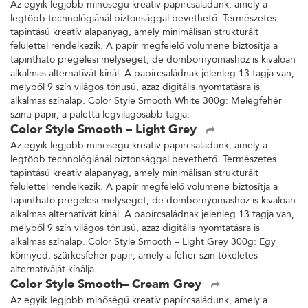
Az egyik legjobb minőségű kreatív papírcsaládunk, amely a
legtöbb technológiánál biztonsággal bevethető. Természetes
tapintású kreatív alapanyag, amely minimálisan strukturált
felülettel rendelkezik. A papír megfelelő volumene biztosítja a
tapintható prégelési mélységet, de dombornyomáshoz is kiválóan
alkalmas alternatívát kínál. A papírcsaládnak jelenleg 13 tagja van,
melyből 9 szín világos tónusú, azaz digitális nyomtatásra is
alkalmas színalap. Color Style Smooth White 300g: Melegfehér
színű papír, a paletta legvilágosabb tagja.
Color Style Smooth – Light Grey
Az egyik legjobb minőségű kreatív papírcsaládunk, amely a
legtöbb technológiánál biztonsággal bevethető. Természetes
tapintású kreatív alapanyag, amely minimálisan strukturált
felülettel rendelkezik. A papír megfelelő volumene biztosítja a
tapintható prégelési mélységet, de dombornyomáshoz is kiválóan
alkalmas alternatívát kínál. A papírcsaládnak jelenleg 13 tagja van,
melyből 9 szín világos tónusú, azaz digitális nyomtatásra is
alkalmas színalap. Color Style Smooth – Light Grey 300g: Egy
könnyed, szürkésfehér papír, amely a fehér szín tökéletes
alternatíváját kínálja.
Color Style Smooth– Cream Grey
Az egyik legjobb minőségű kreatív papírcsaládunk, amely a