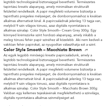
legtöbb technológiánál biztonsággal bevethető. Természetes
tapintású kreatív alapanyag, amely minimálisan strukturált
felülettel rendelkezik. A papír megfelelő volumene biztosítja a
tapintható prégelési mélységet, de dombornyomáshoz is kiválóan
alkalmas alternatívát kínál. A papírcsaládnak jelenleg 13 tagja van,
melyből 9 szín világos tónusú, azaz digitális nyomtatásra is
alkalmas színalap. Color Style Smooth– Cream Grey 300g: Egy
könnyed krémszürke színt hordozó alapanyag, amely inkább a
meleg tónusú fehér papír színéhez áll közelebb. Aki nem kedveli a
vakítóan fehér papírokat, az nyugodtan választhatja ezt a színt.
Color Style Smooth – Macchiato Brown
Az egyik legjobb minőségű kreatív papírcsaládunk, amely a
legtöbb technológiánál biztonsággal bevethető. Természetes
tapintású kreatív alapanyag, amely minimálisan strukturált
felülettel rendelkezik. A papír megfelelő volumene biztosítja a
tapintható prégelési mélységet, de dombornyomáshoz is kiválóan
alkalmas alternatívát kínál. A papírcsaládnak jelenleg 13 tagja van,
melyből 9 szín világos tónusú, azaz digitális nyomtatásra is
alkalmas színalap. Color Style Smooth – Macchiato Brown 300g:
Valóban egy kellemes tejeskávénak megfeleltethető a színvilága,
digitális nyomtatásra alkalmas színmélységet ad.