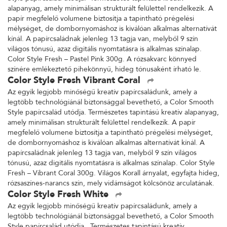
alapanyag, amely minimálisan strukturált felülettel rendelkezik. A
papír megfelelő volumene biztosítja a tapintható prégelési
mélységet, de dombornyomáshoz is kiválóan alkalmas alternatívát
kínál. A papírcsaládnak jelenleg 13 tagja van, melyből 9 szín
világos tónusú, azaz digitális nyomtatásra is alkalmas színalap.
Color Style Fresh – Pastel Pink 300g. A rózsakvarc könnyed
színére emlékeztető pihekönnyű, hideg tónusaként írható le.
Color Style Fresh Vibrant Coral
Az egyik legjobb minőségű kreatív papírcsaládunk, amely a
legtöbb technológiánál biztonsággal bevethető, a Color Smooth
Style papírcsalád utódja. Természetes tapintású kreatív alapanyag,
amely minimálisan strukturált felülettel rendelkezik. A papír
megfelelő volumene biztosítja a tapintható prégelési mélységet,
de dombornyomáshoz is kiválóan alkalmas alternatívát kínál. A
papírcsaládnak jelenleg 13 tagja van, melyből 9 szín világos
tónusú, azaz digitális nyomtatásra is alkalmas színalap. Color Style
Fresh – Vibrant Coral 300g. Világos Korall árnyalat, egyfajta hideg,
rózsaszínes-narancs szín, mely vidámságot kölcsönöz arculatának.
Color Style Fresh White
Az egyik legjobb minőségű kreatív papírcsaládunk, amely a
legtöbb technológiánál biztonsággal bevethető, a Color Smooth
Style papírcsalád utódja. Természetes tapintású kreatív