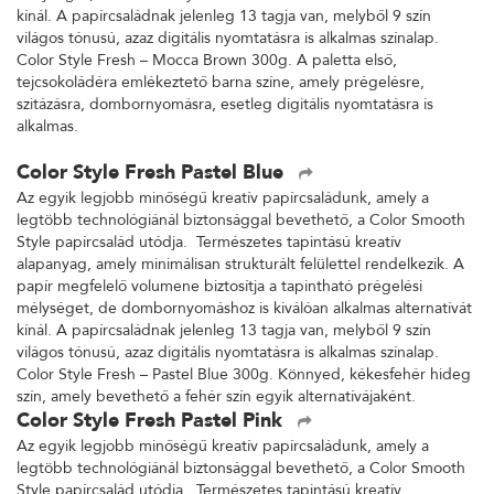
kínál. A papírcsaládnak jelenleg 13 tagja van, melyből 9 szín
világos tónusú, azaz digitális nyomtatásra is alkalmas színalap.
Color Style Fresh – Mocca Brown 300g. A paletta első,
tejcsokoládéra emlékeztető barna színe, amely prégelésre,
szitázásra, dombornyomásra, esetleg digitális nyomtatásra is
alkalmas.
Color Style Fresh Pastel Blue
Az egyik legjobb minőségű kreatív papírcsaládunk, amely a
legtöbb technológiánál biztonsággal bevethető, a Color Smooth
Style papírcsalád utódja. Természetes tapintású kreatív
alapanyag, amely minimálisan strukturált felülettel rendelkezik. A
papír megfelelő volumene biztosítja a tapintható prégelési
mélységet, de dombornyomáshoz is kiválóan alkalmas alternatívát
kínál. A papírcsaládnak jelenleg 13 tagja van, melyből 9 szín
világos tónusú, azaz digitális nyomtatásra is alkalmas színalap.
Color Style Fresh – Pastel Blue 300g. Könnyed, kékesfehér hideg
szín, amely bevethető a fehér szín egyik alternatívájaként.
Color Style Fresh Pastel Pink
Az egyik legjobb minőségű kreatív papírcsaládunk, amely a
legtöbb technológiánál biztonsággal bevethető, a Color Smooth
Style papírcsalád utódja. Természetes tapintású kreatív