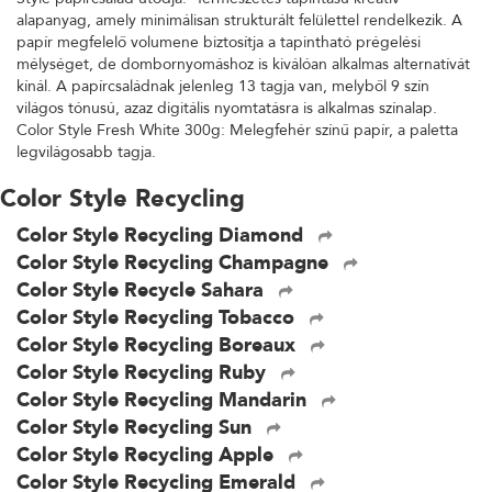
alapanyag, amely minimálisan strukturált felülettel rendelkezik. A
papír megfelelő volumene biztosítja a tapintható prégelési
mélységet, de dombornyomáshoz is kiválóan alkalmas alternatívát
kínál. A papírcsaládnak jelenleg 13 tagja van, melyből 9 szín
világos tónusú, azaz digitális nyomtatásra is alkalmas színalap.
Color Style Fresh White 300g: Melegfehér színű papír, a paletta
legvilágosabb tagja.
Color Style Recycling
Color Style Recycling Diamond
Color Style Recycling Champagne
Color Style Recycle Sahara
Color Style Recycling Tobacco
Color Style Recycling Boreaux
Color Style Recycling Ruby
Color Style Recycling Mandarin
Color Style Recycling Sun
Color Style Recycling Apple
Color Style Recycling Emerald