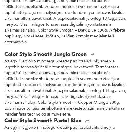
tapintású kreatív alapanyag, amely minimálisan strukturált
felülettel rendelkezik. A papír megfelelő volumene biztosítja a
tapintható prégelési mélységet, de dombornyomáshoz is kiválóan
alkalmas alternatívát kínál. A papírcsaládnak jelenleg 13 tagja van,
melyből 9 szín világos tónusú, azaz digitális nyomtatásra is
alkalmas színalap. Color Style Smooth – Dark Blue 300g. A fekete
papír egyik tökéletes, időtlen, kellően komoly megjelenésű
alternatívája.
Color Style Smooth Jungle Green
Az egyik legjobb minőségű kreatív papírcsaládunk, amely a
legtöbb technológiánál biztonsággal bevethető. Természetes
tapintású kreatív alapanyag, amely minimálisan strukturált
felülettel rendelkezik. A papír megfelelő volumene biztosítja a
tapintható prégelési mélységet, de dombornyomáshoz is kiválóan
alkalmas alternatívát kínál. A papírcsaládnak jelenleg 13 tagja van,
melyből 9 szín világos tónusú, azaz digitális nyomtatásra is
alkalmas színalap. Color Style Smooth – Copper Orange 300g.
Egy világos tónusú terrakottára emlékeztető szín, amely alkalmas
mindenfajta technológiai műveletre.
Color Style Smooth Pastel Blue
Az egyik legjobb minőségű kreatív papírcsaládunk, amely a