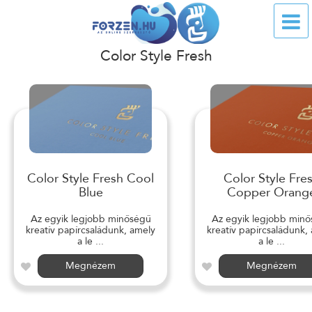
Color Style Fresh
Color Style Fresh Cool
Color Style Fre
Blue
Copper Orang
Az egyik legjobb minőségű
Az egyik legjobb min
kreatív papírcsaládunk, amely
kreatív papírcsaládunk,
a le ...
a le ...
Megnézem
Megnézem