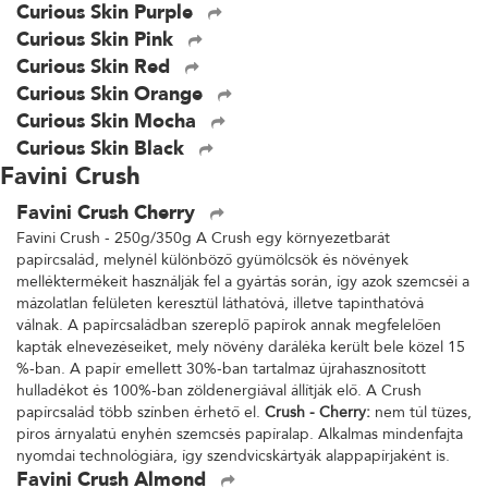
Curious Skin Purple
Curious Skin Pink
Curious Skin Red
Curious Skin Orange
Curious Skin Mocha
Curious Skin Black
Favini Crush
Favini Crush Cherry
Favini Crush - 250g/350g A Crush egy környezetbarát
papírcsalád, melynél különböző gyümölcsök és növények
melléktermékeit használják fel a gyártás során, így azok szemcséi a
mázolatlan felületen keresztül láthatóvá, illetve tapinthatóvá
válnak. A papírcsaládban szereplő papírok annak megfelelően
kapták elnevezéseiket, mely növény daráléka került bele közel 15
%-ban. A papír emellett 30%-ban tartalmaz újrahasznosított
hulladékot és 100%-ban zöldenergiával állítják elő. A Crush
papírcsalád több színben érhető el.
Crush - Cherry:
nem túl tüzes,
piros árnyalatú enyhén szemcsés papíralap. Alkalmas mindenfajta
nyomdai technológiára, így szendvicskártyák alappapírjaként is.
Favini Crush Almond