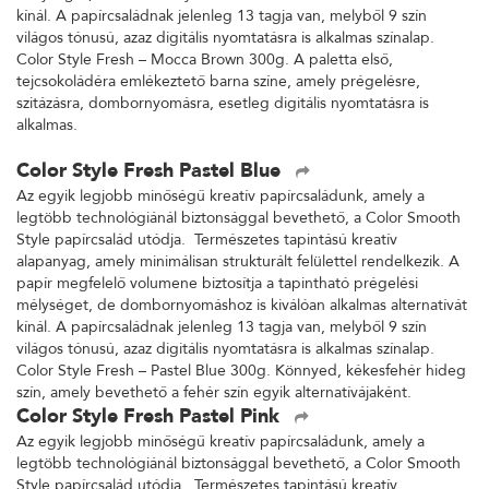
kínál. A papírcsaládnak jelenleg 13 tagja van, melyből 9 szín
világos tónusú, azaz digitális nyomtatásra is alkalmas színalap.
Color Style Fresh – Mocca Brown 300g. A paletta első,
tejcsokoládéra emlékeztető barna színe, amely prégelésre,
szitázásra, dombornyomásra, esetleg digitális nyomtatásra is
alkalmas.
Color Style Fresh Pastel Blue
Az egyik legjobb minőségű kreatív papírcsaládunk, amely a
legtöbb technológiánál biztonsággal bevethető, a Color Smooth
Style papírcsalád utódja. Természetes tapintású kreatív
alapanyag, amely minimálisan strukturált felülettel rendelkezik. A
papír megfelelő volumene biztosítja a tapintható prégelési
mélységet, de dombornyomáshoz is kiválóan alkalmas alternatívát
kínál. A papírcsaládnak jelenleg 13 tagja van, melyből 9 szín
világos tónusú, azaz digitális nyomtatásra is alkalmas színalap.
Color Style Fresh – Pastel Blue 300g. Könnyed, kékesfehér hideg
szín, amely bevethető a fehér szín egyik alternatívájaként.
Color Style Fresh Pastel Pink
Az egyik legjobb minőségű kreatív papírcsaládunk, amely a
legtöbb technológiánál biztonsággal bevethető, a Color Smooth
Style papírcsalád utódja. Természetes tapintású kreatív