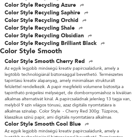
Color Style Recycling Azure
Color Style Recycling Saphire
Color Style Recycling Orchid
Color Style Recycling Shale
Color Style Recycling Obsidian
Color Style Recycling Brilliant Black
Color Style Smooth
Color Style Smooth Cherry Red
Az egyik legjobb minőségű kreatív papírcsaládunk, amely a
legtöbb technológiánál biztonsággal bevethető. Természetes
tapintású kreatív alapanyag, amely minimálisan strukturált
felülettel rendelkezik. A papír megfelelő volumene biztosítja a
tapintható prégelési mélységet, de dombornyomáshoz is kiválóan
alkalmas alternatívát kínál. A papírcsaládnak jelenleg 13 tagja van,
melyből 9 szín világos tónusú, azaz digitális nyomtatásra is
alkalmas színalap. Color Style - Cherry Red 300g: Tűzpiros,
klasszikus színű papír, ami digitális nyomtatásra alkalmas.
Color Style Smooth Cool Blue
Az egyik legjobb minőségű kreatív papírcsaládunk, amely a