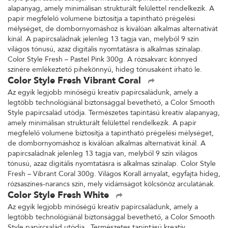
alapanyag, amely minimálisan strukturált felülettel rendelkezik. A
papír megfelelő volumene biztosítja a tapintható prégelési
mélységet, de dombornyomáshoz is kiválóan alkalmas alternatívát
kínál. A papírcsaládnak jelenleg 13 tagja van, melyből 9 szín
világos tónusú, azaz digitális nyomtatásra is alkalmas színalap.
Color Style Fresh – Pastel Pink 300g. A rózsakvarc könnyed
színére emlékeztető pihekönnyű, hideg tónusaként írható le.
Color Style Fresh Vibrant Coral
Az egyik legjobb minőségű kreatív papírcsaládunk, amely a
legtöbb technológiánál biztonsággal bevethető, a Color Smooth
Style papírcsalád utódja. Természetes tapintású kreatív alapanyag,
amely minimálisan strukturált felülettel rendelkezik. A papír
megfelelő volumene biztosítja a tapintható prégelési mélységet,
de dombornyomáshoz is kiválóan alkalmas alternatívát kínál. A
papírcsaládnak jelenleg 13 tagja van, melyből 9 szín világos
tónusú, azaz digitális nyomtatásra is alkalmas színalap. Color Style
Fresh – Vibrant Coral 300g. Világos Korall árnyalat, egyfajta hideg,
rózsaszínes-narancs szín, mely vidámságot kölcsönöz arculatának.
Color Style Fresh White
Az egyik legjobb minőségű kreatív papírcsaládunk, amely a
legtöbb technológiánál biztonsággal bevethető, a Color Smooth
Style papírcsalád utódja. Természetes tapintású kreatív