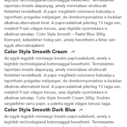
legtöbb technológiánál biztonsággal bevethető. Természetes
tapintású kreatív alapanyag, amely minimálisan strukturált
felülettel rendelkezik. A papír megfelelő volumene biztosítja a
tapintható prégelési mélységet, de dombornyomáshoz is kiválóan
alkalmas alternatívát kínál. A papírcsaládnak jelenleg 13 tagja van,
melyből 9 szín világos tónusú, azaz digitális nyomtatásra is
alkalmas színalap. Color Style Smooth – Pastel Blue 300g.
Könnyed, kékesfehér hideg szín, amely bevethető a fehér szín
egyik alternatívájaként.
Color Style Smooth Cream
Az egyik legjobb minőségű kreatív papírcsaládunk, amely a
legtöbb technológiánál biztonsággal bevethető. Természetes
tapintású kreatív alapanyag, amely minimálisan strukturált
felülettel rendelkezik. A papír megfelelő volumene biztosítja a
tapintható prégelési mélységet, de dombornyomáshoz is kiválóan
alkalmas alternatívát kínál. A papírcsaládnak jelenleg 13 tagja van,
melyből 9 szín világos tónusú, azaz digitális nyomtatásra is
alkalmas színalap. Color Style Smooth Cream 300g: Enyhén
sárgásfehér színű papír, a paletta egyik világos tónusú tagja.
Color Style Smooth Dark Blue
Az egyik legjobb minőségű kreatív papírcsaládunk, amely a
legtöbb technológiánál biztonsággal bevethető. Természetes