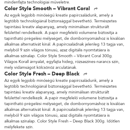
mindenfajta technológiai műveletre.
Color Style Smooth – Vibrant Coral
Az egyik legjobb minőségű kreatív papírcsaládunk, amely a
legtöbb technológiánál biztonsággal bevethető. Természetes
tapintású kreatív alapanyag, amely minimálisan strukturált
felülettel rendelkezik. A papír megfelelő volumene biztosítja a
tapintható prégelési mélységet, de dombornyomáshoz is kiválóan
alkalmas alternatívát kínál. A papírcsaládnak jelenleg 13 tagja van,
melyből 9 szín világos tónusú, azaz digitális nyomtatásra is
alkalmas színalap. Color Style Smooth – Vibrant Coral 300g.
Világos Korall árnyalat, egyfajta hideg, rózsaszínes-narancs szín,
mely vidámságot kölcsönöz arculatának.
Color Style Fresh – Deep Black
Az egyik legjobb minőségű kreatív papírcsaládunk, amely a
legtöbb technológiánál biztonsággal bevethető. Természetes
tapintású kreatív alapanyag, amely minimálisan strukturált
felülettel rendelkezik. A papír megfelelő volumene biztosítja a
tapintható prégelési mélységet, de dombornyomáshoz is kiválóan
alkalmas alternatívát kínál. A papírcsaládnak jelenleg 13 tagja van,
melyből 9 szín világos tónusú, azaz digitális nyomtatásra is
alkalmas színalap. Color Style Fresh – Deep Black 300g. Időtlen
mélyfekete szín.