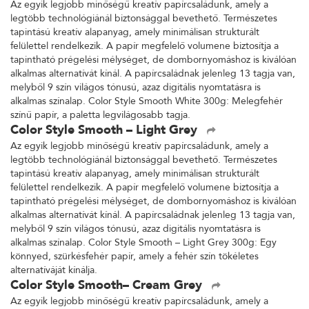
Az egyik legjobb minőségű kreatív papírcsaládunk, amely a
legtöbb technológiánál biztonsággal bevethető. Természetes
tapintású kreatív alapanyag, amely minimálisan strukturált
felülettel rendelkezik. A papír megfelelő volumene biztosítja a
tapintható prégelési mélységet, de dombornyomáshoz is kiválóan
alkalmas alternatívát kínál. A papírcsaládnak jelenleg 13 tagja van,
melyből 9 szín világos tónusú, azaz digitális nyomtatásra is
alkalmas színalap. Color Style Smooth White 300g: Melegfehér
színű papír, a paletta legvilágosabb tagja.
Color Style Smooth – Light Grey
Az egyik legjobb minőségű kreatív papírcsaládunk, amely a
legtöbb technológiánál biztonsággal bevethető. Természetes
tapintású kreatív alapanyag, amely minimálisan strukturált
felülettel rendelkezik. A papír megfelelő volumene biztosítja a
tapintható prégelési mélységet, de dombornyomáshoz is kiválóan
alkalmas alternatívát kínál. A papírcsaládnak jelenleg 13 tagja van,
melyből 9 szín világos tónusú, azaz digitális nyomtatásra is
alkalmas színalap. Color Style Smooth – Light Grey 300g: Egy
könnyed, szürkésfehér papír, amely a fehér szín tökéletes
alternatíváját kínálja.
Color Style Smooth– Cream Grey
Az egyik legjobb minőségű kreatív papírcsaládunk, amely a