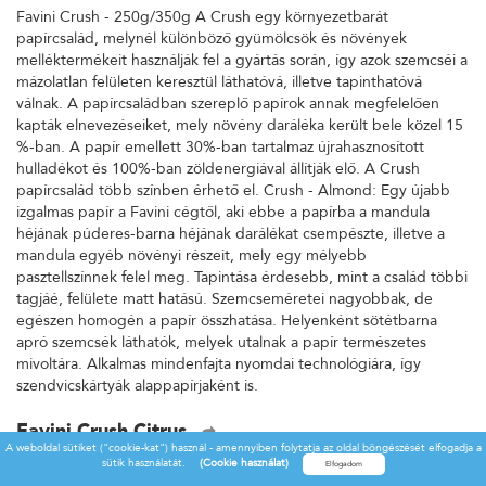
Favini Crush - 250g/350g A Crush egy környezetbarát
papírcsalád, melynél különböző gyümölcsök és növények
melléktermékeit használják fel a gyártás során, így azok szemcséi a
mázolatlan felületen keresztül láthatóvá, illetve tapinthatóvá
válnak. A papírcsaládban szereplő papírok annak megfelelően
kapták elnevezéseiket, mely növény daráléka került bele közel 15
%-ban. A papír emellett 30%-ban tartalmaz újrahasznosított
hulladékot és 100%-ban zöldenergiával állítják elő. A Crush
papírcsalád több színben érhető el. Crush - Almond: Egy újabb
izgalmas papír a Favini cégtől, aki ebbe a papírba a mandula
héjának púderes-barna héjának darálékat csempészte, illetve a
mandula egyéb növényi részeit, mely egy mélyebb
pasztellszínnek felel meg. Tapintása érdesebb, mint a család többi
tagjáé, felülete matt hatású. Szemcseméretei nagyobbak, de
egészen homogén a papír összhatása. Helyenként sötétbarna
apró szemcsék láthatók, melyek utalnak a papír természetes
mivoltára. Alkalmas mindenfajta nyomdai technológiára, így
szendvicskártyák alappapírjaként is.
Favini Crush Citrus
A weboldal sütiket ("cookie-kat") használ - amennyiben folytatja az oldal böngészését elfogadja a
Favini Crush - 250g/350g A Crush egy környezetbarát
sütik használatát.
(Cookie használat)
papírcsalád, melynél különböző gyümölcsök és növények