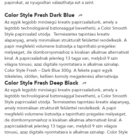
papírokat, az nyugodtan választhatja ezt a színt.
Color Style Fresh Dark Blue
Az egyik legjobb minőségű kreatív papírcsaládunk, amely a
legtöbb technológiánál biztonsággal bevethető, a Color Smooth
Style papírcsalád utódja. Természetes tapintású kreatív
alapanyag, amely minimálisan strukturált felülettel rendelkezik. A
papír megfelelő volumene biztosítja a tapintható prégelési
mélységet, de dombornyomáshoz is kiválóan alkalmas alternatívát
kínál. A papírcsaládnak jelenleg 13 tagja van, melyből 9 szín
világos tónusú, azaz digitális nyomtatásra is alkalmas színalap.
Color Style Fresh – Dark Blue 300g. A fekete papír egyik
tökéletes, időtlen, kellően komoly megjelenésű alternatívája.
Color Style Fresh Deep Black
Az egyik legjobb minőségű kreatív papírcsaládunk, amely a
legtöbb technológiánál biztonsággal bevethető, a Color Smooth
Style papírcsalád utódja. Természetes tapintású kreatív alapanyag,
amely minimálisan strukturált felülettel rendelkezik. A papír
megfelelő volumene biztosítja a tapintható prégelési mélységet,
de dombornyomáshoz is kiválóan alkalmas alternatívát kínál. A
papírcsaládnak jelenleg 13 tagja van, melyből 9 szín világos
tónusú, azaz digitális nyomtatásra is alkalmas színalap. Color Style