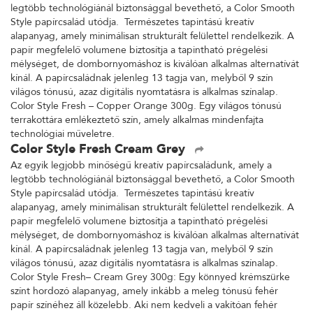
legtöbb technológiánál biztonsággal bevethető, a Color Smooth
Style papírcsalád utódja. Természetes tapintású kreatív
alapanyag, amely minimálisan strukturált felülettel rendelkezik. A
papír megfelelő volumene biztosítja a tapintható prégelési
mélységet, de dombornyomáshoz is kiválóan alkalmas alternatívát
kínál. A papírcsaládnak jelenleg 13 tagja van, melyből 9 szín
világos tónusú, azaz digitális nyomtatásra is alkalmas színalap.
Color Style Fresh – Copper Orange 300g. Egy világos tónusú
terrakottára emlékeztető szín, amely alkalmas mindenfajta
technológiai műveletre.
Color Style Fresh Cream Grey
Az egyik legjobb minőségű kreatív papírcsaládunk, amely a
legtöbb technológiánál biztonsággal bevethető, a Color Smooth
Style papírcsalád utódja. Természetes tapintású kreatív
alapanyag, amely minimálisan strukturált felülettel rendelkezik. A
papír megfelelő volumene biztosítja a tapintható prégelési
mélységet, de dombornyomáshoz is kiválóan alkalmas alternatívát
kínál. A papírcsaládnak jelenleg 13 tagja van, melyből 9 szín
világos tónusú, azaz digitális nyomtatásra is alkalmas színalap.
Color Style Fresh– Cream Grey 300g: Egy könnyed krémszürke
színt hordozó alapanyag, amely inkább a meleg tónusú fehér
papír színéhez áll közelebb. Aki nem kedveli a vakítóan fehér