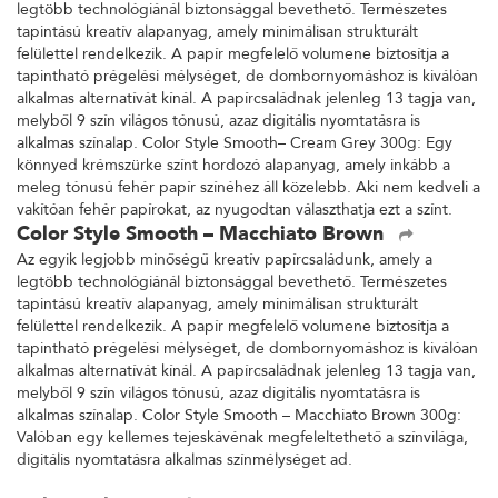
legtöbb technológiánál biztonsággal bevethető. Természetes
tapintású kreatív alapanyag, amely minimálisan strukturált
felülettel rendelkezik. A papír megfelelő volumene biztosítja a
tapintható prégelési mélységet, de dombornyomáshoz is kiválóan
alkalmas alternatívát kínál. A papírcsaládnak jelenleg 13 tagja van,
melyből 9 szín világos tónusú, azaz digitális nyomtatásra is
alkalmas színalap. Color Style Smooth– Cream Grey 300g: Egy
könnyed krémszürke színt hordozó alapanyag, amely inkább a
meleg tónusú fehér papír színéhez áll közelebb. Aki nem kedveli a
vakítóan fehér papírokat, az nyugodtan választhatja ezt a színt.
Color Style Smooth – Macchiato Brown
Az egyik legjobb minőségű kreatív papírcsaládunk, amely a
legtöbb technológiánál biztonsággal bevethető. Természetes
tapintású kreatív alapanyag, amely minimálisan strukturált
felülettel rendelkezik. A papír megfelelő volumene biztosítja a
tapintható prégelési mélységet, de dombornyomáshoz is kiválóan
alkalmas alternatívát kínál. A papírcsaládnak jelenleg 13 tagja van,
melyből 9 szín világos tónusú, azaz digitális nyomtatásra is
alkalmas színalap. Color Style Smooth – Macchiato Brown 300g:
Valóban egy kellemes tejeskávénak megfeleltethető a színvilága,
digitális nyomtatásra alkalmas színmélységet ad.