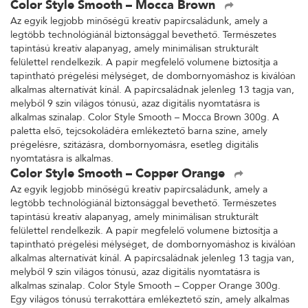
Color Style Smooth – Mocca Brown
Az egyik legjobb minőségű kreatív papírcsaládunk, amely a
legtöbb technológiánál biztonsággal bevethető. Természetes
tapintású kreatív alapanyag, amely minimálisan strukturált
felülettel rendelkezik. A papír megfelelő volumene biztosítja a
tapintható prégelési mélységet, de dombornyomáshoz is kiválóan
alkalmas alternatívát kínál. A papírcsaládnak jelenleg 13 tagja van,
melyből 9 szín világos tónusú, azaz digitális nyomtatásra is
alkalmas színalap. Color Style Smooth – Mocca Brown 300g. A
paletta első, tejcsokoládéra emlékeztető barna színe, amely
prégelésre, szitázásra, dombornyomásra, esetleg digitális
nyomtatásra is alkalmas.
Color Style Smooth – Copper Orange
Az egyik legjobb minőségű kreatív papírcsaládunk, amely a
legtöbb technológiánál biztonsággal bevethető. Természetes
tapintású kreatív alapanyag, amely minimálisan strukturált
felülettel rendelkezik. A papír megfelelő volumene biztosítja a
tapintható prégelési mélységet, de dombornyomáshoz is kiválóan
alkalmas alternatívát kínál. A papírcsaládnak jelenleg 13 tagja van,
melyből 9 szín világos tónusú, azaz digitális nyomtatásra is
alkalmas színalap. Color Style Smooth – Copper Orange 300g.
Egy világos tónusú terrakottára emlékeztető szín, amely alkalmas