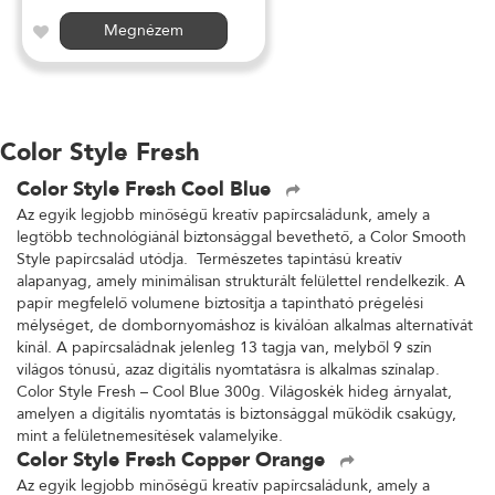
Megnézem
Color Style Fresh
Color Style Fresh Cool Blue
Az egyik legjobb minőségű kreatív papírcsaládunk, amely a
legtöbb technológiánál biztonsággal bevethető, a Color Smooth
Style papírcsalád utódja. Természetes tapintású kreatív
alapanyag, amely minimálisan strukturált felülettel rendelkezik. A
papír megfelelő volumene biztosítja a tapintható prégelési
mélységet, de dombornyomáshoz is kiválóan alkalmas alternatívát
kínál. A papírcsaládnak jelenleg 13 tagja van, melyből 9 szín
világos tónusú, azaz digitális nyomtatásra is alkalmas színalap.
Color Style Fresh – Cool Blue 300g. Világoskék hideg árnyalat,
amelyen a digitális nyomtatás is biztonsággal működik csakúgy,
mint a felületnemesítések valamelyike.
Color Style Fresh Copper Orange
Az egyik legjobb minőségű kreatív papírcsaládunk, amely a