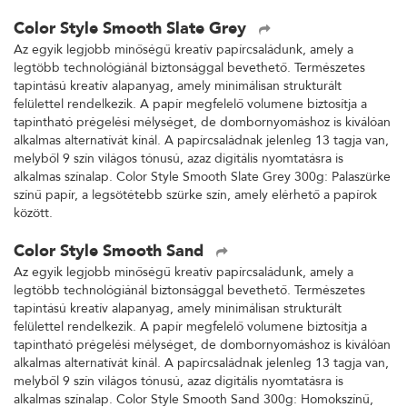
Color Style Smooth Slate Grey
Az egyik legjobb minőségű kreatív papírcsaládunk, amely a
legtöbb technológiánál biztonsággal bevethető. Természetes
tapintású kreatív alapanyag, amely minimálisan strukturált
felülettel rendelkezik. A papír megfelelő volumene biztosítja a
tapintható prégelési mélységet, de dombornyomáshoz is kiválóan
alkalmas alternatívát kínál. A papírcsaládnak jelenleg 13 tagja van,
melyből 9 szín világos tónusú, azaz digitális nyomtatásra is
alkalmas színalap. Color Style Smooth Slate Grey 300g: Palaszürke
színű papír, a legsötétebb szürke szín, amely elérhető a papírok
között.
Color Style Smooth Sand
Az egyik legjobb minőségű kreatív papírcsaládunk, amely a
legtöbb technológiánál biztonsággal bevethető. Természetes
tapintású kreatív alapanyag, amely minimálisan strukturált
felülettel rendelkezik. A papír megfelelő volumene biztosítja a
tapintható prégelési mélységet, de dombornyomáshoz is kiválóan
alkalmas alternatívát kínál. A papírcsaládnak jelenleg 13 tagja van,
melyből 9 szín világos tónusú, azaz digitális nyomtatásra is
alkalmas színalap. Color Style Smooth Sand 300g: Homokszínű,