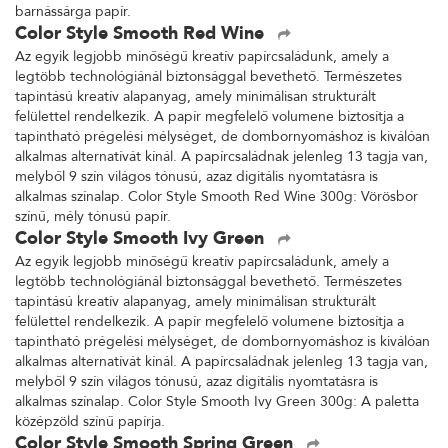
barnássárga papír.
Color Style Smooth Red Wine
Az egyik legjobb minőségű kreatív papírcsaládunk, amely a
legtöbb technológiánál biztonsággal bevethető. Természetes
tapintású kreatív alapanyag, amely minimálisan strukturált
felülettel rendelkezik. A papír megfelelő volumene biztosítja a
tapintható prégelési mélységet, de dombornyomáshoz is kiválóan
alkalmas alternatívát kínál. A papírcsaládnak jelenleg 13 tagja van,
melyből 9 szín világos tónusú, azaz digitális nyomtatásra is
alkalmas színalap. Color Style Smooth Red Wine 300g: Vörösbor
színű, mély tónusú papír.
Color Style Smooth Ivy Green
Az egyik legjobb minőségű kreatív papírcsaládunk, amely a
legtöbb technológiánál biztonsággal bevethető. Természetes
tapintású kreatív alapanyag, amely minimálisan strukturált
felülettel rendelkezik. A papír megfelelő volumene biztosítja a
tapintható prégelési mélységet, de dombornyomáshoz is kiválóan
alkalmas alternatívát kínál. A papírcsaládnak jelenleg 13 tagja van,
melyből 9 szín világos tónusú, azaz digitális nyomtatásra is
alkalmas színalap. Color Style Smooth Ivy Green 300g: A paletta
középzöld színű papírja.
Color Style Smooth Spring Green