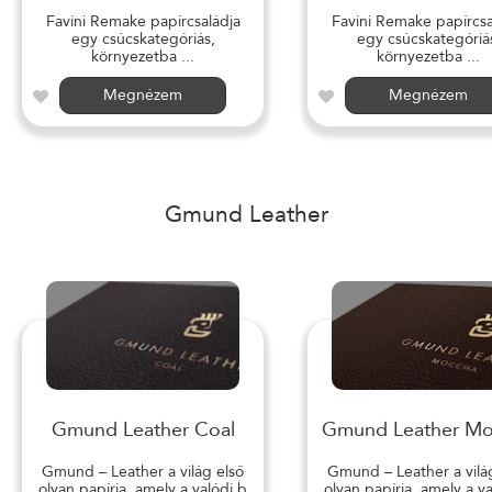
Favini Remake papírcsaládja
Favini Remake papírcsa
egy csúcskategóriás,
egy csúcskategóriá
környezetba ...
környezetba ...
Megnézem
Megnézem
Gmund Leather
Gmund Leather Coal
Gmund Leather M
Gmund – Leather a világ első
Gmund – Leather a vilá
olyan papírja, amely a valódi b
olyan papírja, amely a v