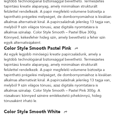
legtöbb technológiánál biztonsággal bevethető. Természetes
tapintású kreatív alapanyag, amely minimálisan strukturált
felülettel rendelkezik. A papír megfelelő volumene biztosítja a
tapintható prégelési mélységet, de dombornyomáshoz is kiválóan
alkalmas alternatívát kínál. A papírcsaládnak jelenleg 13 tagja van,
melyből 9 szín világos tónusú, azaz digitális nyomtatásra is
alkalmas színalap. Color Style Smooth – Pastel Blue 300g.
Könnyed, kékesfehér hideg szín, amely bevethető a fehér szín
egyik alternatívájaként.
Color Style Smooth Pastel Pink
Az egyik legjobb minőségű kreatív papírcsaládunk, amely a
legtöbb technológiánál biztonsággal bevethető. Természetes
tapintású kreatív alapanyag, amely minimálisan strukturált
felülettel rendelkezik. A papír megfelelő volumene biztosítja a
tapintható prégelési mélységet, de dombornyomáshoz is kiválóan
alkalmas alternatívát kínál. A papírcsaládnak jelenleg 13 tagja van,
melyből 9 szín világos tónusú, azaz digitális nyomtatásra is
alkalmas színalap. Color Style Smooth – Pastel Pink 300g. A
rózsakvarc könnyed színére emlékeztető pihekönnyű, hideg
tónusaként írható le.
Color Style Smooth White