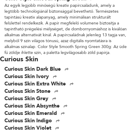
Az egyik legjobb minőségű kreatív papírcsaládunk, amely a
legtöbb technológiánál biztonsággal bevethető. Természetes
tapintású kreatív alapanyag, amely minimálisan strukturált
felülettel rendelkezik. A papír megfelelő volumene biztosítja a
tapintható prégelési mélységet, de dombornyomáshoz is kiválóan
alkalmas alternatívát kínál. A papírcsaládnak jelenleg 13 tagja van,
melyből 9 szín világos tónusú, azaz digitális nyomtatásra is
alkalmas színalap. Color Style Smooth Spring Green 300g: Az üde
fű zöldje ihlette szín, a paletta legvilágosabb zöld papírja.
Curious Skin
Curious Skin Dark Blue
Curious Skin Ivory
Curious Skin Extra White
Curious Skin Stone
Curious Skin Grey
Curious Skin Absynthe
Curious Skin Emerald
Curious Skin Indigo
Curious Skin Violet