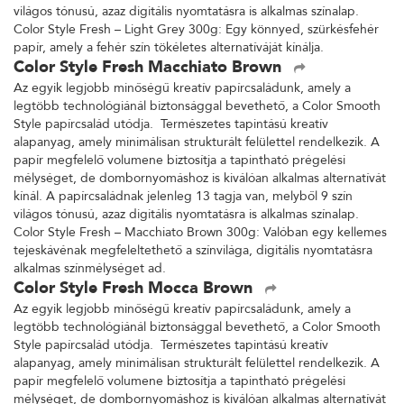
világos tónusú, azaz digitális nyomtatásra is alkalmas színalap.
Color Style Fresh – Light Grey 300g: Egy könnyed, szürkésfehér
papír, amely a fehér szín tökéletes alternatíváját kínálja.
Color Style Fresh Macchiato Brown
Az egyik legjobb minőségű kreatív papírcsaládunk, amely a
legtöbb technológiánál biztonsággal bevethető, a Color Smooth
Style papírcsalád utódja. Természetes tapintású kreatív
alapanyag, amely minimálisan strukturált felülettel rendelkezik. A
papír megfelelő volumene biztosítja a tapintható prégelési
mélységet, de dombornyomáshoz is kiválóan alkalmas alternatívát
kínál. A papírcsaládnak jelenleg 13 tagja van, melyből 9 szín
világos tónusú, azaz digitális nyomtatásra is alkalmas színalap.
Color Style Fresh – Macchiato Brown 300g: Valóban egy kellemes
tejeskávénak megfeleltethető a színvilága, digitális nyomtatásra
alkalmas színmélységet ad.
Color Style Fresh Mocca Brown
Az egyik legjobb minőségű kreatív papírcsaládunk, amely a
legtöbb technológiánál biztonsággal bevethető, a Color Smooth
Style papírcsalád utódja. Természetes tapintású kreatív
alapanyag, amely minimálisan strukturált felülettel rendelkezik. A
papír megfelelő volumene biztosítja a tapintható prégelési
mélységet, de dombornyomáshoz is kiválóan alkalmas alternatívát