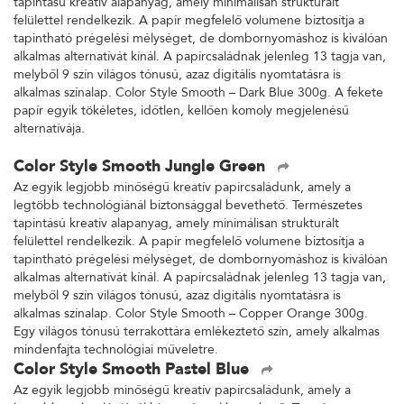
tapintású kreatív alapanyag, amely minimálisan strukturált
felülettel rendelkezik. A papír megfelelő volumene biztosítja a
tapintható prégelési mélységet, de dombornyomáshoz is kiválóan
alkalmas alternatívát kínál. A papírcsaládnak jelenleg 13 tagja van,
melyből 9 szín világos tónusú, azaz digitális nyomtatásra is
alkalmas színalap. Color Style Smooth – Dark Blue 300g. A fekete
papír egyik tökéletes, időtlen, kellően komoly megjelenésű
alternatívája.
Color Style Smooth Jungle Green
Az egyik legjobb minőségű kreatív papírcsaládunk, amely a
legtöbb technológiánál biztonsággal bevethető. Természetes
tapintású kreatív alapanyag, amely minimálisan strukturált
felülettel rendelkezik. A papír megfelelő volumene biztosítja a
tapintható prégelési mélységet, de dombornyomáshoz is kiválóan
alkalmas alternatívát kínál. A papírcsaládnak jelenleg 13 tagja van,
melyből 9 szín világos tónusú, azaz digitális nyomtatásra is
alkalmas színalap. Color Style Smooth – Copper Orange 300g.
Egy világos tónusú terrakottára emlékeztető szín, amely alkalmas
mindenfajta technológiai műveletre.
Color Style Smooth Pastel Blue
Az egyik legjobb minőségű kreatív papírcsaládunk, amely a