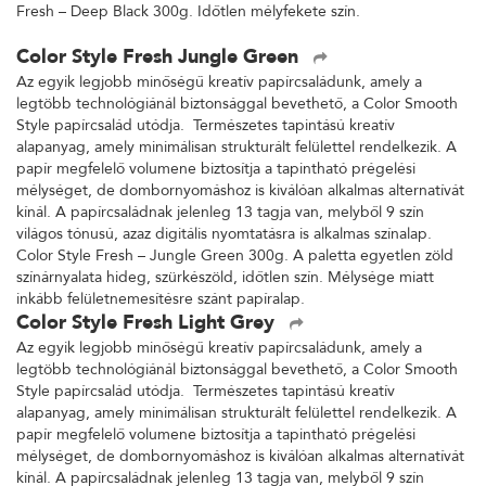
Fresh – Deep Black 300g. Időtlen mélyfekete szín.
Color Style Fresh Jungle Green
Az egyik legjobb minőségű kreatív papírcsaládunk, amely a
legtöbb technológiánál biztonsággal bevethető, a Color Smooth
Style papírcsalád utódja. Természetes tapintású kreatív
alapanyag, amely minimálisan strukturált felülettel rendelkezik. A
papír megfelelő volumene biztosítja a tapintható prégelési
mélységet, de dombornyomáshoz is kiválóan alkalmas alternatívát
kínál. A papírcsaládnak jelenleg 13 tagja van, melyből 9 szín
világos tónusú, azaz digitális nyomtatásra is alkalmas színalap.
Color Style Fresh – Jungle Green 300g. A paletta egyetlen zöld
színárnyalata hideg, szürkészöld, időtlen szín. Mélysége miatt
inkább felületnemesítésre szánt papíralap.
Color Style Fresh Light Grey
Az egyik legjobb minőségű kreatív papírcsaládunk, amely a
legtöbb technológiánál biztonsággal bevethető, a Color Smooth
Style papírcsalád utódja. Természetes tapintású kreatív
alapanyag, amely minimálisan strukturált felülettel rendelkezik. A
papír megfelelő volumene biztosítja a tapintható prégelési
mélységet, de dombornyomáshoz is kiválóan alkalmas alternatívát
kínál. A papírcsaládnak jelenleg 13 tagja van, melyből 9 szín