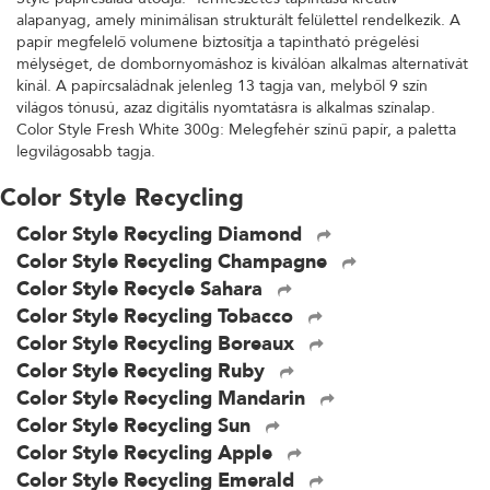
alapanyag, amely minimálisan strukturált felülettel rendelkezik. A
papír megfelelő volumene biztosítja a tapintható prégelési
mélységet, de dombornyomáshoz is kiválóan alkalmas alternatívát
kínál. A papírcsaládnak jelenleg 13 tagja van, melyből 9 szín
világos tónusú, azaz digitális nyomtatásra is alkalmas színalap.
Color Style Fresh White 300g: Melegfehér színű papír, a paletta
legvilágosabb tagja.
Color Style Recycling
Color Style Recycling Diamond
Color Style Recycling Champagne
Color Style Recycle Sahara
Color Style Recycling Tobacco
Color Style Recycling Boreaux
Color Style Recycling Ruby
Color Style Recycling Mandarin
Color Style Recycling Sun
Color Style Recycling Apple
Color Style Recycling Emerald