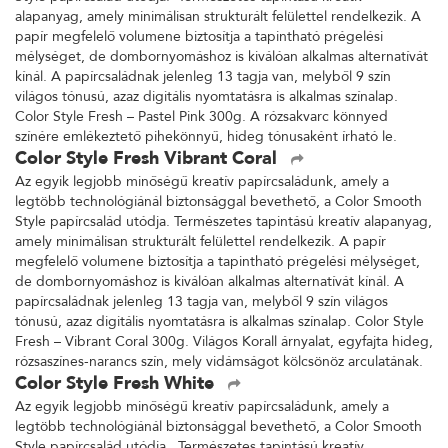
alapanyag, amely minimálisan strukturált felülettel rendelkezik. A
papír megfelelő volumene biztosítja a tapintható prégelési
mélységet, de dombornyomáshoz is kiválóan alkalmas alternatívát
kínál. A papírcsaládnak jelenleg 13 tagja van, melyből 9 szín
világos tónusú, azaz digitális nyomtatásra is alkalmas színalap.
Color Style Fresh – Pastel Pink 300g. A rózsakvarc könnyed
színére emlékeztető pihekönnyű, hideg tónusaként írható le.
Color Style Fresh Vibrant Coral
Az egyik legjobb minőségű kreatív papírcsaládunk, amely a
legtöbb technológiánál biztonsággal bevethető, a Color Smooth
Style papírcsalád utódja. Természetes tapintású kreatív alapanyag,
amely minimálisan strukturált felülettel rendelkezik. A papír
megfelelő volumene biztosítja a tapintható prégelési mélységet,
de dombornyomáshoz is kiválóan alkalmas alternatívát kínál. A
papírcsaládnak jelenleg 13 tagja van, melyből 9 szín világos
tónusú, azaz digitális nyomtatásra is alkalmas színalap. Color Style
Fresh – Vibrant Coral 300g. Világos Korall árnyalat, egyfajta hideg,
rózsaszínes-narancs szín, mely vidámságot kölcsönöz arculatának.
Color Style Fresh White
Az egyik legjobb minőségű kreatív papírcsaládunk, amely a
legtöbb technológiánál biztonsággal bevethető, a Color Smooth
Style papírcsalád utódja. Természetes tapintású kreatív