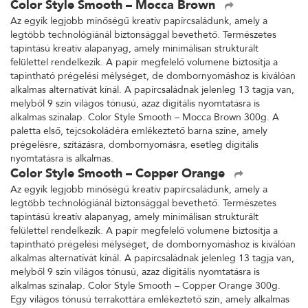
Color Style Smooth – Mocca Brown
Az egyik legjobb minőségű kreatív papírcsaládunk, amely a
legtöbb technológiánál biztonsággal bevethető. Természetes
tapintású kreatív alapanyag, amely minimálisan strukturált
felülettel rendelkezik. A papír megfelelő volumene biztosítja a
tapintható prégelési mélységet, de dombornyomáshoz is kiválóan
alkalmas alternatívát kínál. A papírcsaládnak jelenleg 13 tagja van,
melyből 9 szín világos tónusú, azaz digitális nyomtatásra is
alkalmas színalap. Color Style Smooth – Mocca Brown 300g. A
paletta első, tejcsokoládéra emlékeztető barna színe, amely
prégelésre, szitázásra, dombornyomásra, esetleg digitális
nyomtatásra is alkalmas.
Color Style Smooth – Copper Orange
Az egyik legjobb minőségű kreatív papírcsaládunk, amely a
legtöbb technológiánál biztonsággal bevethető. Természetes
tapintású kreatív alapanyag, amely minimálisan strukturált
felülettel rendelkezik. A papír megfelelő volumene biztosítja a
tapintható prégelési mélységet, de dombornyomáshoz is kiválóan
alkalmas alternatívát kínál. A papírcsaládnak jelenleg 13 tagja van,
melyből 9 szín világos tónusú, azaz digitális nyomtatásra is
alkalmas színalap. Color Style Smooth – Copper Orange 300g.
Egy világos tónusú terrakottára emlékeztető szín, amely alkalmas