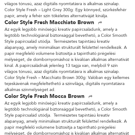
világos tónusú, azaz digitális nyomtatásra is alkalmas színalap.
Color Style Fresh – Light Grey 300g: Egy könnyed, szürkésfehér
papír, amely a fehér szín tökéletes alternatíváját kínálja.
Color Style Fresh Macchiato Brown
Az egyik legjobb minőségű kreatív papírcsaládunk, amely a
legtöbb technológiánál biztonsággal bevethető, a Color Smooth
Style papírcsalád utódja. Természetes tapintású kreatív
alapanyag, amely minimálisan strukturált felülettel rendelkezik. A
papír megfelelő volumene biztosítja a tapintható prégelési
mélységet, de dombornyomáshoz is kiválóan alkalmas alternatívát
kínál. A papírcsaládnak jelenleg 13 tagja van, melyből 9 szín
világos tónusú, azaz digitális nyomtatásra is alkalmas színalap.
Color Style Fresh – Macchiato Brown 300g: Valóban egy kellemes
tejeskávénak megfeleltethető a színvilága, digitális nyomtatásra
alkalmas színmélységet ad.
Color Style Fresh Mocca Brown
Az egyik legjobb minőségű kreatív papírcsaládunk, amely a
legtöbb technológiánál biztonsággal bevethető, a Color Smooth
Style papírcsalád utódja. Természetes tapintású kreatív
alapanyag, amely minimálisan strukturált felülettel rendelkezik. A
papír megfelelő volumene biztosítja a tapintható prégelési
mélységet, de dombornyomáshoz is kiválóan alkalmas alternatívát