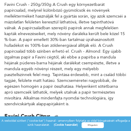
Favini Crush - 250g/350g A Crush egy környezetbarát
papírcsalád, melynél különböző gyümölcsök és növények
melléktermékeit használják fel a gyártás során, így azok szemcséi a
mázolatlan felületen keresztül láthatóvá, illetve tapinthatóvá
válnak. A papírcsaládban szereplő papírok annak megfelelően
kapták elnevezéseiket, mely növény daráléka került bele közel 15
%-ban. A papír emellett 30%-ban tartalmaz újrahasznosított
hulladékot és 100%-ban zöldenergiával állítják elő. A Crush
papírcsalád több színben érhető el. Crush - Almond: Egy újabb
izgalmas papír a Favini cégtől, aki ebbe a papírba a mandula
héjának púderes-barna héjának darálékat csempészte, illetve a
mandula egyéb növényi részeit, mely egy mélyebb
pasztellszínnek felel meg. Tapintása érdesebb, mint a család többi
tagjáé, felülete matt hatású. Szemcseméretei nagyobbak, de
egészen homogén a papír összhatása. Helyenként sötétbarna
apró szemcsék láthatók, melyek utalnak a papír természetes
mivoltára. Alkalmas mindenfajta nyomdai technológiára, így
szendvicskártyák alappapírjaként is.
Favini Crush Citrus
A weboldal sütiket ("cookie-kat") használ - amennyiben folytatja az oldal böngészését elfogadja a
Favini Crush - 250g/350g A Crush egy környezetbarát
sütik használatát.
(Cookie használat)
papírcsalád, melynél különböző gyümölcsök és növények