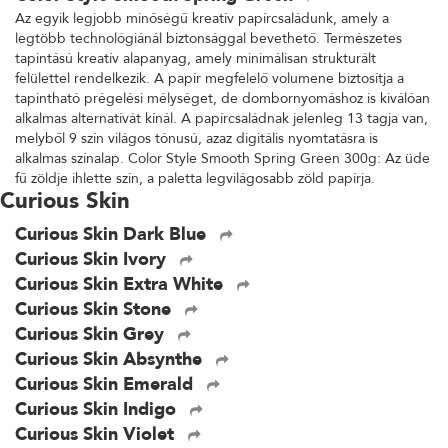
Az egyik legjobb minőségű kreatív papírcsaládunk, amely a
legtöbb technológiánál biztonsággal bevethető. Természetes
tapintású kreatív alapanyag, amely minimálisan strukturált
felülettel rendelkezik. A papír megfelelő volumene biztosítja a
tapintható prégelési mélységet, de dombornyomáshoz is kiválóan
alkalmas alternatívát kínál. A papírcsaládnak jelenleg 13 tagja van,
melyből 9 szín világos tónusú, azaz digitális nyomtatásra is
alkalmas színalap. Color Style Smooth Spring Green 300g: Az üde
fű zöldje ihlette szín, a paletta legvilágosabb zöld papírja.
Curious Skin
Curious Skin Dark Blue
Curious Skin Ivory
Curious Skin Extra White
Curious Skin Stone
Curious Skin Grey
Curious Skin Absynthe
Curious Skin Emerald
Curious Skin Indigo
Curious Skin Violet