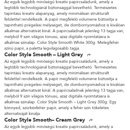
Az egyik legjobb minőségű kreatív papírcsaládunk, amely a
legtöbb technológiánál biztonsággal bevethető. Természetes
tapintású kreatív alapanyag, amely minimálisan strukturált
felülettel rendelkezik. A papír megfelelő volumene biztosítja a
tapintható prégelési mélységet, de dombornyomáshoz is kiválóan
alkalmas alternatívát kínál. A papírcsaládnak jelenleg 13 tagja van,
melyből 9 szín világos tónusú, azaz digitális nyomtatásra is
alkalmas színalap. Color Style Smooth White 300g: Melegfehér
színű papír, a paletta legvilágosabb tagja.
Color Style Smooth – Light Grey
Az egyik legjobb minőségű kreatív papírcsaládunk, amely a
legtöbb technológiánál biztonsággal bevethető. Természetes
tapintású kreatív alapanyag, amely minimálisan strukturált
felülettel rendelkezik. A papír megfelelő volumene biztosítja a
tapintható prégelési mélységet, de dombornyomáshoz is kiválóan
alkalmas alternatívát kínál. A papírcsaládnak jelenleg 13 tagja van,
melyből 9 szín világos tónusú, azaz digitális nyomtatásra is
alkalmas színalap. Color Style Smooth – Light Grey 300g: Egy
könnyed, szürkésfehér papír, amely a fehér szín tökéletes
alternatíváját kínálja.
Color Style Smooth– Cream Grey
Az egyik legjobb minőségű kreatív papírcsaládunk, amely a