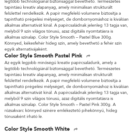
legtöbb technológiánál biztonsággal bevethető. Természetes
tapintású kreatív alapanyag, amely minimálisan strukturált
felülettel rendelkezik. A papír megfelelő volumene biztosítja a
tapintható prégelési mélységet, de dombornyomáshoz is kiválóan
alkalmas alternatívát kínál. A papírcsaládnak jelenleg 13 tagja van,
melyből 9 szín világos tónusú, azaz digitális nyomtatásra is
alkalmas színalap. Color Style Smooth – Pastel Blue 300g.
Könnyed, kékesfehér hideg szín, amely bevethető a fehér szín
egyik alternatívájaként.
Color Style Smooth Pastel Pink
Az egyik legjobb minőségű kreatív papírcsaládunk, amely a
legtöbb technológiánál biztonsággal bevethető. Természetes
tapintású kreatív alapanyag, amely minimálisan strukturált
felülettel rendelkezik. A papír megfelelő volumene biztosítja a
tapintható prégelési mélységet, de dombornyomáshoz is kiválóan
alkalmas alternatívát kínál. A papírcsaládnak jelenleg 13 tagja van,
melyből 9 szín világos tónusú, azaz digitális nyomtatásra is
alkalmas színalap. Color Style Smooth – Pastel Pink 300g. A
rózsakvarc könnyed színére emlékeztető pihekönnyű, hideg
tónusaként írható le.
Color Style Smooth White