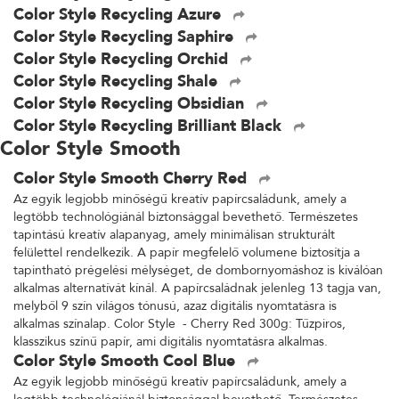
Color Style Recycling Azure
Color Style Recycling Saphire
Color Style Recycling Orchid
Color Style Recycling Shale
Color Style Recycling Obsidian
Color Style Recycling Brilliant Black
Color Style Smooth
Color Style Smooth Cherry Red
Az egyik legjobb minőségű kreatív papírcsaládunk, amely a
legtöbb technológiánál biztonsággal bevethető. Természetes
tapintású kreatív alapanyag, amely minimálisan strukturált
felülettel rendelkezik. A papír megfelelő volumene biztosítja a
tapintható prégelési mélységet, de dombornyomáshoz is kiválóan
alkalmas alternatívát kínál. A papírcsaládnak jelenleg 13 tagja van,
melyből 9 szín világos tónusú, azaz digitális nyomtatásra is
alkalmas színalap. Color Style - Cherry Red 300g: Tűzpiros,
klasszikus színű papír, ami digitális nyomtatásra alkalmas.
Color Style Smooth Cool Blue
Az egyik legjobb minőségű kreatív papírcsaládunk, amely a