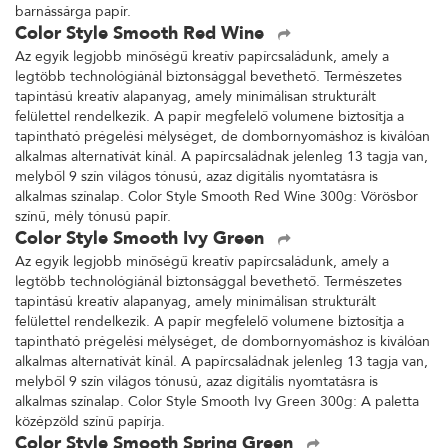
barnássárga papír.
Color Style Smooth Red Wine
Az egyik legjobb minőségű kreatív papírcsaládunk, amely a
legtöbb technológiánál biztonsággal bevethető. Természetes
tapintású kreatív alapanyag, amely minimálisan strukturált
felülettel rendelkezik. A papír megfelelő volumene biztosítja a
tapintható prégelési mélységet, de dombornyomáshoz is kiválóan
alkalmas alternatívát kínál. A papírcsaládnak jelenleg 13 tagja van,
melyből 9 szín világos tónusú, azaz digitális nyomtatásra is
alkalmas színalap. Color Style Smooth Red Wine 300g: Vörösbor
színű, mély tónusú papír.
Color Style Smooth Ivy Green
Az egyik legjobb minőségű kreatív papírcsaládunk, amely a
legtöbb technológiánál biztonsággal bevethető. Természetes
tapintású kreatív alapanyag, amely minimálisan strukturált
felülettel rendelkezik. A papír megfelelő volumene biztosítja a
tapintható prégelési mélységet, de dombornyomáshoz is kiválóan
alkalmas alternatívát kínál. A papírcsaládnak jelenleg 13 tagja van,
melyből 9 szín világos tónusú, azaz digitális nyomtatásra is
alkalmas színalap. Color Style Smooth Ivy Green 300g: A paletta
középzöld színű papírja.
Color Style Smooth Spring Green