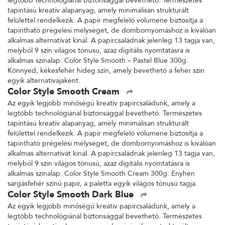
legtöbb technológiánál biztonsággal bevethető. Természetes
tapintású kreatív alapanyag, amely minimálisan strukturált
felülettel rendelkezik. A papír megfelelő volumene biztosítja a
tapintható prégelési mélységet, de dombornyomáshoz is kiválóan
alkalmas alternatívát kínál. A papírcsaládnak jelenleg 13 tagja van,
melyből 9 szín világos tónusú, azaz digitális nyomtatásra is
alkalmas színalap. Color Style Smooth – Pastel Blue 300g.
Könnyed, kékesfehér hideg szín, amely bevethető a fehér szín
egyik alternatívájaként.
Color Style Smooth Cream
Az egyik legjobb minőségű kreatív papírcsaládunk, amely a
legtöbb technológiánál biztonsággal bevethető. Természetes
tapintású kreatív alapanyag, amely minimálisan strukturált
felülettel rendelkezik. A papír megfelelő volumene biztosítja a
tapintható prégelési mélységet, de dombornyomáshoz is kiválóan
alkalmas alternatívát kínál. A papírcsaládnak jelenleg 13 tagja van,
melyből 9 szín világos tónusú, azaz digitális nyomtatásra is
alkalmas színalap. Color Style Smooth Cream 300g: Enyhén
sárgásfehér színű papír, a paletta egyik világos tónusú tagja.
Color Style Smooth Dark Blue
Az egyik legjobb minőségű kreatív papírcsaládunk, amely a
legtöbb technológiánál biztonsággal bevethető. Természetes