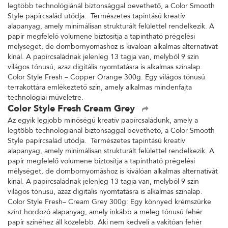
legtöbb technológiánál biztonsággal bevethető, a Color Smooth
Style papírcsalád utódja. Természetes tapintású kreatív
alapanyag, amely minimálisan strukturált felülettel rendelkezik. A
papír megfelelő volumene biztosítja a tapintható prégelési
mélységet, de dombornyomáshoz is kiválóan alkalmas alternatívát
kínál. A papírcsaládnak jelenleg 13 tagja van, melyből 9 szín
világos tónusú, azaz digitális nyomtatásra is alkalmas színalap.
Color Style Fresh – Copper Orange 300g. Egy világos tónusú
terrakottára emlékeztető szín, amely alkalmas mindenfajta
technológiai műveletre.
Color Style Fresh Cream Grey
Az egyik legjobb minőségű kreatív papírcsaládunk, amely a
legtöbb technológiánál biztonsággal bevethető, a Color Smooth
Style papírcsalád utódja. Természetes tapintású kreatív
alapanyag, amely minimálisan strukturált felülettel rendelkezik. A
papír megfelelő volumene biztosítja a tapintható prégelési
mélységet, de dombornyomáshoz is kiválóan alkalmas alternatívát
kínál. A papírcsaládnak jelenleg 13 tagja van, melyből 9 szín
világos tónusú, azaz digitális nyomtatásra is alkalmas színalap.
Color Style Fresh– Cream Grey 300g: Egy könnyed krémszürke
színt hordozó alapanyag, amely inkább a meleg tónusú fehér
papír színéhez áll közelebb. Aki nem kedveli a vakítóan fehér