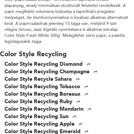
alapanyag, amely minimálisan strukturált felülettel rendelkezik. A
papír megfelelő volumene biztosítja a tapintható prégelési
mélységet, de dombornyomáshoz is kiválóan alkalmas alternatívát
kínál. A papírcsaládnak jelenleg 13 tagja van, melyből 9 szín
világos tónusú, azaz digitális nyomtatásra is alkalmas színalap.
Color Style Fresh White 300g: Melegfehér színű papír, a paletta
legvilágosabb tagja.
Color Style Recycling
Color Style Recycling Diamond
Color Style Recycling Champagne
Color Style Recycle Sahara
Color Style Recycling Tobacco
Color Style Recycling Boreaux
Color Style Recycling Ruby
Color Style Recycling Mandarin
Color Style Recycling Sun
Color Style Recycling Apple
Color Style Recycling Emerald