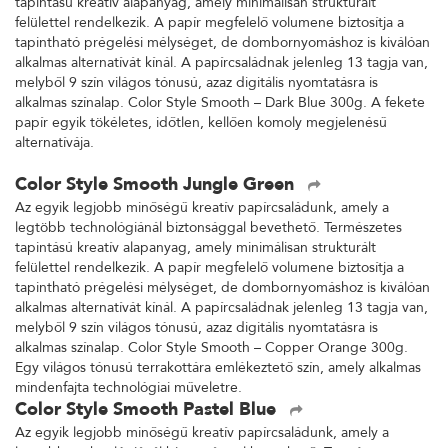
tapintású kreatív alapanyag, amely minimálisan strukturált
felülettel rendelkezik. A papír megfelelő volumene biztosítja a
tapintható prégelési mélységet, de dombornyomáshoz is kiválóan
alkalmas alternatívát kínál. A papírcsaládnak jelenleg 13 tagja van,
melyből 9 szín világos tónusú, azaz digitális nyomtatásra is
alkalmas színalap. Color Style Smooth – Dark Blue 300g. A fekete
papír egyik tökéletes, időtlen, kellően komoly megjelenésű
alternatívája.
Color Style Smooth Jungle Green
Az egyik legjobb minőségű kreatív papírcsaládunk, amely a
legtöbb technológiánál biztonsággal bevethető. Természetes
tapintású kreatív alapanyag, amely minimálisan strukturált
felülettel rendelkezik. A papír megfelelő volumene biztosítja a
tapintható prégelési mélységet, de dombornyomáshoz is kiválóan
alkalmas alternatívát kínál. A papírcsaládnak jelenleg 13 tagja van,
melyből 9 szín világos tónusú, azaz digitális nyomtatásra is
alkalmas színalap. Color Style Smooth – Copper Orange 300g.
Egy világos tónusú terrakottára emlékeztető szín, amely alkalmas
mindenfajta technológiai műveletre.
Color Style Smooth Pastel Blue
Az egyik legjobb minőségű kreatív papírcsaládunk, amely a