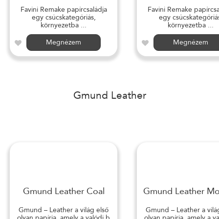
Favini Remake papírcsaládja
Favini Remake papírcsa
egy csúcskategóriás,
egy csúcskategóriá
környezetba ...
környezetba ...
Megnézem
Megnézem
Gmund Leather
Gmund Leather Coal
Gmund Leather M
Gmund – Leather a világ első
Gmund – Leather a vilá
olyan papírja, amely a valódi b
olyan papírja, amely a v