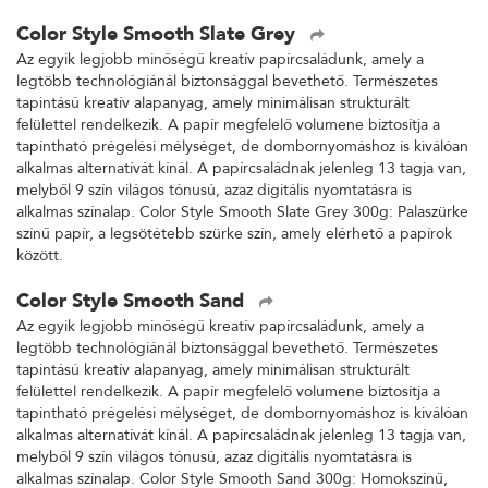
Color Style Smooth Slate Grey
Az egyik legjobb minőségű kreatív papírcsaládunk, amely a
legtöbb technológiánál biztonsággal bevethető. Természetes
tapintású kreatív alapanyag, amely minimálisan strukturált
felülettel rendelkezik. A papír megfelelő volumene biztosítja a
tapintható prégelési mélységet, de dombornyomáshoz is kiválóan
alkalmas alternatívát kínál. A papírcsaládnak jelenleg 13 tagja van,
melyből 9 szín világos tónusú, azaz digitális nyomtatásra is
alkalmas színalap. Color Style Smooth Slate Grey 300g: Palaszürke
színű papír, a legsötétebb szürke szín, amely elérhető a papírok
között.
Color Style Smooth Sand
Az egyik legjobb minőségű kreatív papírcsaládunk, amely a
legtöbb technológiánál biztonsággal bevethető. Természetes
tapintású kreatív alapanyag, amely minimálisan strukturált
felülettel rendelkezik. A papír megfelelő volumene biztosítja a
tapintható prégelési mélységet, de dombornyomáshoz is kiválóan
alkalmas alternatívát kínál. A papírcsaládnak jelenleg 13 tagja van,
melyből 9 szín világos tónusú, azaz digitális nyomtatásra is
alkalmas színalap. Color Style Smooth Sand 300g: Homokszínű,