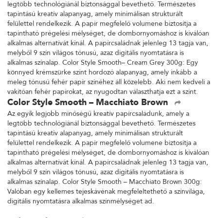
legtöbb technológiánál biztonsággal bevethető. Természetes
tapintású kreatív alapanyag, amely minimálisan strukturált
felülettel rendelkezik. A papír megfelelő volumene biztosítja a
tapintható prégelési mélységet, de dombornyomáshoz is kiválóan
alkalmas alternatívát kínál. A papírcsaládnak jelenleg 13 tagja van,
melyből 9 szín világos tónusú, azaz digitális nyomtatásra is
alkalmas színalap. Color Style Smooth– Cream Grey 300g: Egy
könnyed krémszürke színt hordozó alapanyag, amely inkább a
meleg tónusú fehér papír színéhez áll közelebb. Aki nem kedveli a
vakítóan fehér papírokat, az nyugodtan választhatja ezt a színt.
Color Style Smooth – Macchiato Brown
Az egyik legjobb minőségű kreatív papírcsaládunk, amely a
legtöbb technológiánál biztonsággal bevethető. Természetes
tapintású kreatív alapanyag, amely minimálisan strukturált
felülettel rendelkezik. A papír megfelelő volumene biztosítja a
tapintható prégelési mélységet, de dombornyomáshoz is kiválóan
alkalmas alternatívát kínál. A papírcsaládnak jelenleg 13 tagja van,
melyből 9 szín világos tónusú, azaz digitális nyomtatásra is
alkalmas színalap. Color Style Smooth – Macchiato Brown 300g:
Valóban egy kellemes tejeskávénak megfeleltethető a színvilága,
digitális nyomtatásra alkalmas színmélységet ad.