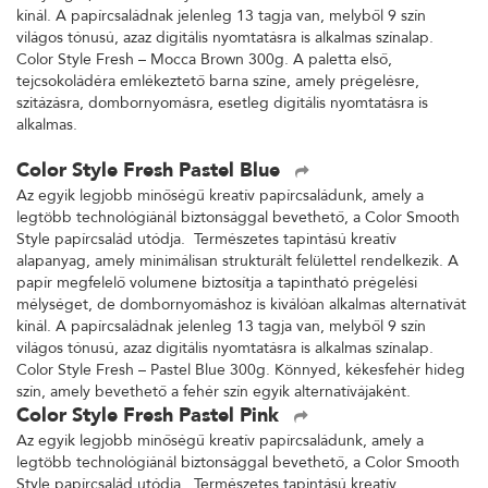
kínál. A papírcsaládnak jelenleg 13 tagja van, melyből 9 szín
világos tónusú, azaz digitális nyomtatásra is alkalmas színalap.
Color Style Fresh – Mocca Brown 300g. A paletta első,
tejcsokoládéra emlékeztető barna színe, amely prégelésre,
szitázásra, dombornyomásra, esetleg digitális nyomtatásra is
alkalmas.
Color Style Fresh Pastel Blue
Az egyik legjobb minőségű kreatív papírcsaládunk, amely a
legtöbb technológiánál biztonsággal bevethető, a Color Smooth
Style papírcsalád utódja. Természetes tapintású kreatív
alapanyag, amely minimálisan strukturált felülettel rendelkezik. A
papír megfelelő volumene biztosítja a tapintható prégelési
mélységet, de dombornyomáshoz is kiválóan alkalmas alternatívát
kínál. A papírcsaládnak jelenleg 13 tagja van, melyből 9 szín
világos tónusú, azaz digitális nyomtatásra is alkalmas színalap.
Color Style Fresh – Pastel Blue 300g. Könnyed, kékesfehér hideg
szín, amely bevethető a fehér szín egyik alternatívájaként.
Color Style Fresh Pastel Pink
Az egyik legjobb minőségű kreatív papírcsaládunk, amely a
legtöbb technológiánál biztonsággal bevethető, a Color Smooth
Style papírcsalád utódja. Természetes tapintású kreatív