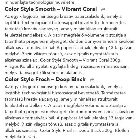
mindenfajta technológiai műveletre.
Color Style Smooth – Vibrant Coral
Az egyik legjobb minőségű kreatív papírcsaládunk, amely a
legtöbb technológiánál biztonsággal bevethető. Természetes
tapintású kreatív alapanyag, amely minimálisan strukturált
felülettel rendelkezik. A papír megfelelő volumene biztosítja a
tapintható prégelési mélységet, de dombornyomáshoz is kiválóan
alkalmas alternatívát kínál. A papírcsaládnak jelenleg 13 tagja van,
melyből 9 szín világos tónusú, azaz digitális nyomtatásra is
alkalmas színalap. Color Style Smooth – Vibrant Coral 300g.
Világos Korall árnyalat, egyfajta hideg, rózsaszínes-narancs szín,
mely vidámságot kölcsönöz arculatának.
Color Style Fresh – Deep Black
Az egyik legjobb minőségű kreatív papírcsaládunk, amely a
legtöbb technológiánál biztonsággal bevethető. Természetes
tapintású kreatív alapanyag, amely minimálisan strukturált
felülettel rendelkezik. A papír megfelelő volumene biztosítja a
tapintható prégelési mélységet, de dombornyomáshoz is kiválóan
alkalmas alternatívát kínál. A papírcsaládnak jelenleg 13 tagja van,
melyből 9 szín világos tónusú, azaz digitális nyomtatásra is
alkalmas színalap. Color Style Fresh – Deep Black 300g. Időtlen
mélyfekete szín.