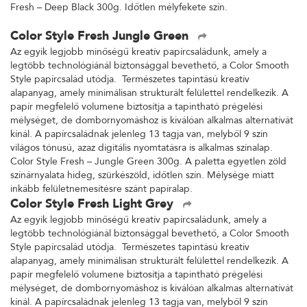
Fresh – Deep Black 300g. Időtlen mélyfekete szín.
Color Style Fresh Jungle Green
Az egyik legjobb minőségű kreatív papírcsaládunk, amely a
legtöbb technológiánál biztonsággal bevethető, a Color Smooth
Style papírcsalád utódja. Természetes tapintású kreatív
alapanyag, amely minimálisan strukturált felülettel rendelkezik. A
papír megfelelő volumene biztosítja a tapintható prégelési
mélységet, de dombornyomáshoz is kiválóan alkalmas alternatívát
kínál. A papírcsaládnak jelenleg 13 tagja van, melyből 9 szín
világos tónusú, azaz digitális nyomtatásra is alkalmas színalap.
Color Style Fresh – Jungle Green 300g. A paletta egyetlen zöld
színárnyalata hideg, szürkészöld, időtlen szín. Mélysége miatt
inkább felületnemesítésre szánt papíralap.
Color Style Fresh Light Grey
Az egyik legjobb minőségű kreatív papírcsaládunk, amely a
legtöbb technológiánál biztonsággal bevethető, a Color Smooth
Style papírcsalád utódja. Természetes tapintású kreatív
alapanyag, amely minimálisan strukturált felülettel rendelkezik. A
papír megfelelő volumene biztosítja a tapintható prégelési
mélységet, de dombornyomáshoz is kiválóan alkalmas alternatívát
kínál. A papírcsaládnak jelenleg 13 tagja van, melyből 9 szín