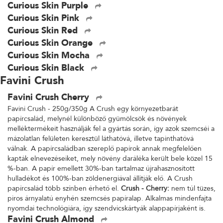
Curious Skin Purple
Curious Skin Pink
Curious Skin Red
Curious Skin Orange
Curious Skin Mocha
Curious Skin Black
Favini Crush
Favini Crush Cherry
Favini Crush - 250g/350g A Crush egy környezetbarát
papírcsalád, melynél különböző gyümölcsök és növények
melléktermékeit használják fel a gyártás során, így azok szemcséi a
mázolatlan felületen keresztül láthatóvá, illetve tapinthatóvá
válnak. A papírcsaládban szereplő papírok annak megfelelően
kapták elnevezéseiket, mely növény daráléka került bele közel 15
%-ban. A papír emellett 30%-ban tartalmaz újrahasznosított
hulladékot és 100%-ban zöldenergiával állítják elő. A Crush
papírcsalád több színben érhető el.
Crush - Cherry:
nem túl tüzes,
piros árnyalatú enyhén szemcsés papíralap. Alkalmas mindenfajta
nyomdai technológiára, így szendvicskártyák alappapírjaként is.
Favini Crush Almond