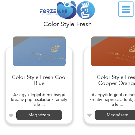
Color Style Fresh
Color Style Fresh Cool
Color Style Fre
Blue
Copper Orang
Az egyik legjobb minőségű
Az egyik legjobb min
kreatív papírcsaládunk, amely
kreatív papírcsaládunk,
a le ...
a le ...
Megnézem
Megnézem