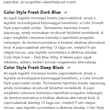
papírokat, az nyugodtan választhatja ezt a színt.
Color Style Fresh Dark Blue
Az egyik legjobb minőségű kreatív papírcsaládunk, amely a
legtöbb technológiánál biztonsággal bevethető, a Color Smooth
Style papírcsalád utódja. Természetes tapintású kreatív
alapanyag, amely minimálisan strukturált felülettel rendelkezik. A
papír megfelelő volumene biztosítja a tapintható prégelési
mélységet, de dombornyomáshoz is kiválóan alkalmas alternatívát
kínál. A papírcsaládnak jelenleg 13 tagja van, melyből 9 szín
világos tónusú, azaz digitális nyomtatásra is alkalmas színalap.
Color Style Fresh – Dark Blue 300g. A fekete papír egyik
tökéletes, időtlen, kellően komoly megjelenésű alternatívája.
Color Style Fresh Deep Black
Az egyik legjobb minőségű kreatív papírcsaládunk, amely a
legtöbb technológiánál biztonsággal bevethető, a Color Smooth
Style papírcsalád utódja. Természetes tapintású kreatív alapanyag,
amely minimálisan strukturált felülettel rendelkezik. A papír
megfelelő volumene biztosítja a tapintható prégelési mélységet,
de dombornyomáshoz is kiválóan alkalmas alternatívát kínál. A
papírcsaládnak jelenleg 13 tagja van, melyből 9 szín világos
tónusú, azaz digitális nyomtatásra is alkalmas színalap. Color Style