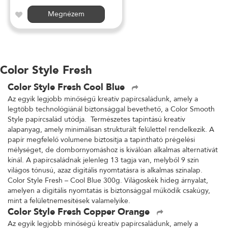
Megnézem
Color Style Fresh
Color Style Fresh Cool Blue
Az egyik legjobb minőségű kreatív papírcsaládunk, amely a
legtöbb technológiánál biztonsággal bevethető, a Color Smooth
Style papírcsalád utódja. Természetes tapintású kreatív
alapanyag, amely minimálisan strukturált felülettel rendelkezik. A
papír megfelelő volumene biztosítja a tapintható prégelési
mélységet, de dombornyomáshoz is kiválóan alkalmas alternatívát
kínál. A papírcsaládnak jelenleg 13 tagja van, melyből 9 szín
világos tónusú, azaz digitális nyomtatásra is alkalmas színalap.
Color Style Fresh – Cool Blue 300g. Világoskék hideg árnyalat,
amelyen a digitális nyomtatás is biztonsággal működik csakúgy,
mint a felületnemesítések valamelyike.
Color Style Fresh Copper Orange
Az egyik legjobb minőségű kreatív papírcsaládunk, amely a