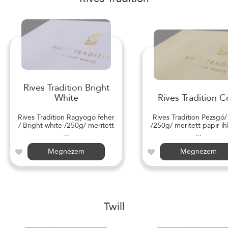
Rives Tradition Bright
White
Rives Tradition C
Rives Tradition Ragyogó fehér
Rives Tradition Pezsgő
/ Bright white /250g/ merített
/250g/ merített papír ihl
...
...
Megnézem
Megnézem
Twill