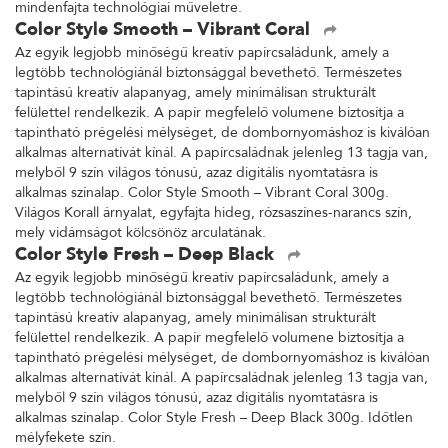
mindenfajta technológiai műveletre.
Color Style Smooth – Vibrant Coral
Az egyik legjobb minőségű kreatív papírcsaládunk, amely a
legtöbb technológiánál biztonsággal bevethető. Természetes
tapintású kreatív alapanyag, amely minimálisan strukturált
felülettel rendelkezik. A papír megfelelő volumene biztosítja a
tapintható prégelési mélységet, de dombornyomáshoz is kiválóan
alkalmas alternatívát kínál. A papírcsaládnak jelenleg 13 tagja van,
melyből 9 szín világos tónusú, azaz digitális nyomtatásra is
alkalmas színalap. Color Style Smooth – Vibrant Coral 300g.
Világos Korall árnyalat, egyfajta hideg, rózsaszínes-narancs szín,
mely vidámságot kölcsönöz arculatának.
Color Style Fresh – Deep Black
Az egyik legjobb minőségű kreatív papírcsaládunk, amely a
legtöbb technológiánál biztonsággal bevethető. Természetes
tapintású kreatív alapanyag, amely minimálisan strukturált
felülettel rendelkezik. A papír megfelelő volumene biztosítja a
tapintható prégelési mélységet, de dombornyomáshoz is kiválóan
alkalmas alternatívát kínál. A papírcsaládnak jelenleg 13 tagja van,
melyből 9 szín világos tónusú, azaz digitális nyomtatásra is
alkalmas színalap. Color Style Fresh – Deep Black 300g. Időtlen
mélyfekete szín.