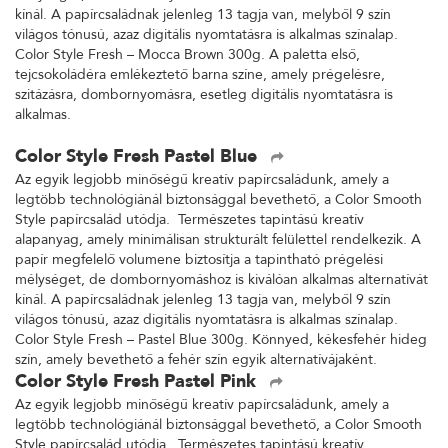
kínál. A papírcsaládnak jelenleg 13 tagja van, melyből 9 szín
világos tónusú, azaz digitális nyomtatásra is alkalmas színalap.
Color Style Fresh – Mocca Brown 300g. A paletta első,
tejcsokoládéra emlékeztető barna színe, amely prégelésre,
szitázásra, dombornyomásra, esetleg digitális nyomtatásra is
alkalmas.
Color Style Fresh Pastel Blue
Az egyik legjobb minőségű kreatív papírcsaládunk, amely a
legtöbb technológiánál biztonsággal bevethető, a Color Smooth
Style papírcsalád utódja. Természetes tapintású kreatív
alapanyag, amely minimálisan strukturált felülettel rendelkezik. A
papír megfelelő volumene biztosítja a tapintható prégelési
mélységet, de dombornyomáshoz is kiválóan alkalmas alternatívát
kínál. A papírcsaládnak jelenleg 13 tagja van, melyből 9 szín
világos tónusú, azaz digitális nyomtatásra is alkalmas színalap.
Color Style Fresh – Pastel Blue 300g. Könnyed, kékesfehér hideg
szín, amely bevethető a fehér szín egyik alternatívájaként.
Color Style Fresh Pastel Pink
Az egyik legjobb minőségű kreatív papírcsaládunk, amely a
legtöbb technológiánál biztonsággal bevethető, a Color Smooth
Style papírcsalád utódja. Természetes tapintású kreatív