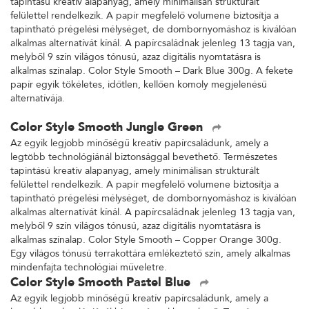
tapintású kreatív alapanyag, amely minimálisan strukturált
felülettel rendelkezik. A papír megfelelő volumene biztosítja a
tapintható prégelési mélységet, de dombornyomáshoz is kiválóan
alkalmas alternatívát kínál. A papírcsaládnak jelenleg 13 tagja van,
melyből 9 szín világos tónusú, azaz digitális nyomtatásra is
alkalmas színalap. Color Style Smooth – Dark Blue 300g. A fekete
papír egyik tökéletes, időtlen, kellően komoly megjelenésű
alternatívája.
Color Style Smooth Jungle Green
Az egyik legjobb minőségű kreatív papírcsaládunk, amely a
legtöbb technológiánál biztonsággal bevethető. Természetes
tapintású kreatív alapanyag, amely minimálisan strukturált
felülettel rendelkezik. A papír megfelelő volumene biztosítja a
tapintható prégelési mélységet, de dombornyomáshoz is kiválóan
alkalmas alternatívát kínál. A papírcsaládnak jelenleg 13 tagja van,
melyből 9 szín világos tónusú, azaz digitális nyomtatásra is
alkalmas színalap. Color Style Smooth – Copper Orange 300g.
Egy világos tónusú terrakottára emlékeztető szín, amely alkalmas
mindenfajta technológiai műveletre.
Color Style Smooth Pastel Blue
Az egyik legjobb minőségű kreatív papírcsaládunk, amely a