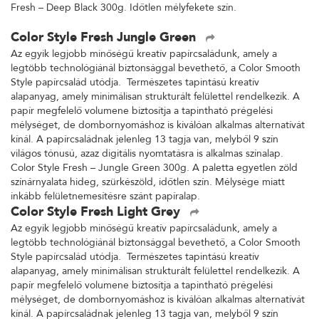
Fresh – Deep Black 300g. Időtlen mélyfekete szín.
Color Style Fresh Jungle Green
Az egyik legjobb minőségű kreatív papírcsaládunk, amely a
legtöbb technológiánál biztonsággal bevethető, a Color Smooth
Style papírcsalád utódja. Természetes tapintású kreatív
alapanyag, amely minimálisan strukturált felülettel rendelkezik. A
papír megfelelő volumene biztosítja a tapintható prégelési
mélységet, de dombornyomáshoz is kiválóan alkalmas alternatívát
kínál. A papírcsaládnak jelenleg 13 tagja van, melyből 9 szín
világos tónusú, azaz digitális nyomtatásra is alkalmas színalap.
Color Style Fresh – Jungle Green 300g. A paletta egyetlen zöld
színárnyalata hideg, szürkészöld, időtlen szín. Mélysége miatt
inkább felületnemesítésre szánt papíralap.
Color Style Fresh Light Grey
Az egyik legjobb minőségű kreatív papírcsaládunk, amely a
legtöbb technológiánál biztonsággal bevethető, a Color Smooth
Style papírcsalád utódja. Természetes tapintású kreatív
alapanyag, amely minimálisan strukturált felülettel rendelkezik. A
papír megfelelő volumene biztosítja a tapintható prégelési
mélységet, de dombornyomáshoz is kiválóan alkalmas alternatívát
kínál. A papírcsaládnak jelenleg 13 tagja van, melyből 9 szín