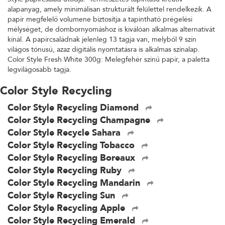
alapanyag, amely minimálisan strukturált felülettel rendelkezik. A
papír megfelelő volumene biztosítja a tapintható prégelési
mélységet, de dombornyomáshoz is kiválóan alkalmas alternatívát
kínál. A papírcsaládnak jelenleg 13 tagja van, melyből 9 szín
világos tónusú, azaz digitális nyomtatásra is alkalmas színalap.
Color Style Fresh White 300g: Melegfehér színű papír, a paletta
legvilágosabb tagja.
Color Style Recycling
Color Style Recycling Diamond
Color Style Recycling Champagne
Color Style Recycle Sahara
Color Style Recycling Tobacco
Color Style Recycling Boreaux
Color Style Recycling Ruby
Color Style Recycling Mandarin
Color Style Recycling Sun
Color Style Recycling Apple
Color Style Recycling Emerald