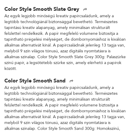
Color Style Smooth Slate Grey
Az egyik legjobb minőségű kreatív papírcsaládunk, amely a
legtöbb technológiánál biztonsággal bevethető. Természetes
tapintású kreatív alapanyag, amely minimálisan strukturált
felülettel rendelkezik. A papír megfelelő volumene biztosítja a
tapintható prégelési mélységet, de dombornyomáshoz is kiválóan
alkalmas alternatívát kínál. A papírcsaládnak jelenleg 13 tagja van,
melyből 9 szín világos tónusú, azaz digitális nyomtatásra is
alkalmas színalap. Color Style Smooth Slate Grey 300g: Palaszürke
színű papír, a legsötétebb szürke szín, amely elérhető a papírok
között.
Color Style Smooth Sand
Az egyik legjobb minőségű kreatív papírcsaládunk, amely a
legtöbb technológiánál biztonsággal bevethető. Természetes
tapintású kreatív alapanyag, amely minimálisan strukturált
felülettel rendelkezik. A papír megfelelő volumene biztosítja a
tapintható prégelési mélységet, de dombornyomáshoz is kiválóan
alkalmas alternatívát kínál. A papírcsaládnak jelenleg 13 tagja van,
melyből 9 szín világos tónusú, azaz digitális nyomtatásra is
alkalmas színalap. Color Style Smooth Sand 300g: Homokszínű,