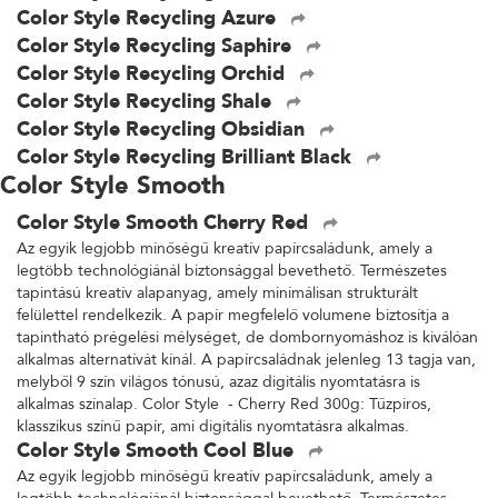
Color Style Recycling Azure
Color Style Recycling Saphire
Color Style Recycling Orchid
Color Style Recycling Shale
Color Style Recycling Obsidian
Color Style Recycling Brilliant Black
Color Style Smooth
Color Style Smooth Cherry Red
Az egyik legjobb minőségű kreatív papírcsaládunk, amely a
legtöbb technológiánál biztonsággal bevethető. Természetes
tapintású kreatív alapanyag, amely minimálisan strukturált
felülettel rendelkezik. A papír megfelelő volumene biztosítja a
tapintható prégelési mélységet, de dombornyomáshoz is kiválóan
alkalmas alternatívát kínál. A papírcsaládnak jelenleg 13 tagja van,
melyből 9 szín világos tónusú, azaz digitális nyomtatásra is
alkalmas színalap. Color Style - Cherry Red 300g: Tűzpiros,
klasszikus színű papír, ami digitális nyomtatásra alkalmas.
Color Style Smooth Cool Blue
Az egyik legjobb minőségű kreatív papírcsaládunk, amely a