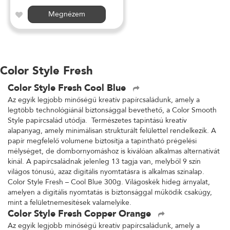
Megnézem
Color Style Fresh
Color Style Fresh Cool Blue
Az egyik legjobb minőségű kreatív papírcsaládunk, amely a
legtöbb technológiánál biztonsággal bevethető, a Color Smooth
Style papírcsalád utódja. Természetes tapintású kreatív
alapanyag, amely minimálisan strukturált felülettel rendelkezik. A
papír megfelelő volumene biztosítja a tapintható prégelési
mélységet, de dombornyomáshoz is kiválóan alkalmas alternatívát
kínál. A papírcsaládnak jelenleg 13 tagja van, melyből 9 szín
világos tónusú, azaz digitális nyomtatásra is alkalmas színalap.
Color Style Fresh – Cool Blue 300g. Világoskék hideg árnyalat,
amelyen a digitális nyomtatás is biztonsággal működik csakúgy,
mint a felületnemesítések valamelyike.
Color Style Fresh Copper Orange
Az egyik legjobb minőségű kreatív papírcsaládunk, amely a