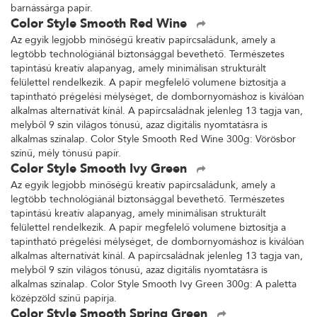
barnássárga papír.
Color Style Smooth Red Wine
Az egyik legjobb minőségű kreatív papírcsaládunk, amely a
legtöbb technológiánál biztonsággal bevethető. Természetes
tapintású kreatív alapanyag, amely minimálisan strukturált
felülettel rendelkezik. A papír megfelelő volumene biztosítja a
tapintható prégelési mélységet, de dombornyomáshoz is kiválóan
alkalmas alternatívát kínál. A papírcsaládnak jelenleg 13 tagja van,
melyből 9 szín világos tónusú, azaz digitális nyomtatásra is
alkalmas színalap. Color Style Smooth Red Wine 300g: Vörösbor
színű, mély tónusú papír.
Color Style Smooth Ivy Green
Az egyik legjobb minőségű kreatív papírcsaládunk, amely a
legtöbb technológiánál biztonsággal bevethető. Természetes
tapintású kreatív alapanyag, amely minimálisan strukturált
felülettel rendelkezik. A papír megfelelő volumene biztosítja a
tapintható prégelési mélységet, de dombornyomáshoz is kiválóan
alkalmas alternatívát kínál. A papírcsaládnak jelenleg 13 tagja van,
melyből 9 szín világos tónusú, azaz digitális nyomtatásra is
alkalmas színalap. Color Style Smooth Ivy Green 300g: A paletta
középzöld színű papírja.
Color Style Smooth Spring Green