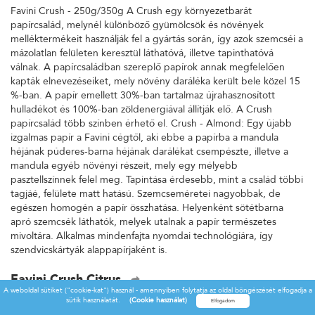
Favini Crush - 250g/350g A Crush egy környezetbarát
papírcsalád, melynél különböző gyümölcsök és növények
melléktermékeit használják fel a gyártás során, így azok szemcséi a
mázolatlan felületen keresztül láthatóvá, illetve tapinthatóvá
válnak. A papírcsaládban szereplő papírok annak megfelelően
kapták elnevezéseiket, mely növény daráléka került bele közel 15
%-ban. A papír emellett 30%-ban tartalmaz újrahasznosított
hulladékot és 100%-ban zöldenergiával állítják elő. A Crush
papírcsalád több színben érhető el. Crush - Almond: Egy újabb
izgalmas papír a Favini cégtől, aki ebbe a papírba a mandula
héjának púderes-barna héjának darálékat csempészte, illetve a
mandula egyéb növényi részeit, mely egy mélyebb
pasztellszínnek felel meg. Tapintása érdesebb, mint a család többi
tagjáé, felülete matt hatású. Szemcseméretei nagyobbak, de
egészen homogén a papír összhatása. Helyenként sötétbarna
apró szemcsék láthatók, melyek utalnak a papír természetes
mivoltára. Alkalmas mindenfajta nyomdai technológiára, így
szendvicskártyák alappapírjaként is.
Favini Crush Citrus
A weboldal sütiket ("cookie-kat") használ - amennyiben folytatja az oldal böngészését elfogadja a
Favini Crush - 250g/350g A Crush egy környezetbarát
sütik használatát.
(Cookie használat)
papírcsalád, melynél különböző gyümölcsök és növények