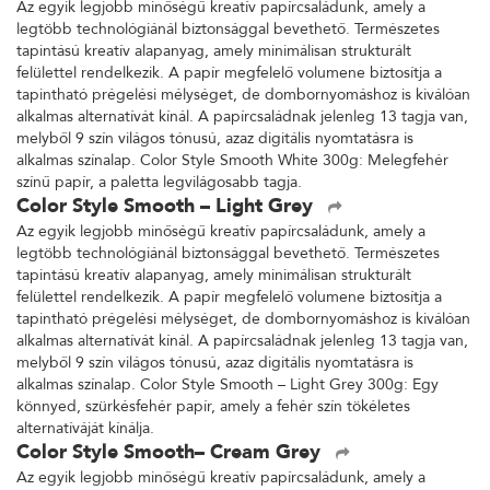
Az egyik legjobb minőségű kreatív papírcsaládunk, amely a
legtöbb technológiánál biztonsággal bevethető. Természetes
tapintású kreatív alapanyag, amely minimálisan strukturált
felülettel rendelkezik. A papír megfelelő volumene biztosítja a
tapintható prégelési mélységet, de dombornyomáshoz is kiválóan
alkalmas alternatívát kínál. A papírcsaládnak jelenleg 13 tagja van,
melyből 9 szín világos tónusú, azaz digitális nyomtatásra is
alkalmas színalap. Color Style Smooth White 300g: Melegfehér
színű papír, a paletta legvilágosabb tagja.
Color Style Smooth – Light Grey
Az egyik legjobb minőségű kreatív papírcsaládunk, amely a
legtöbb technológiánál biztonsággal bevethető. Természetes
tapintású kreatív alapanyag, amely minimálisan strukturált
felülettel rendelkezik. A papír megfelelő volumene biztosítja a
tapintható prégelési mélységet, de dombornyomáshoz is kiválóan
alkalmas alternatívát kínál. A papírcsaládnak jelenleg 13 tagja van,
melyből 9 szín világos tónusú, azaz digitális nyomtatásra is
alkalmas színalap. Color Style Smooth – Light Grey 300g: Egy
könnyed, szürkésfehér papír, amely a fehér szín tökéletes
alternatíváját kínálja.
Color Style Smooth– Cream Grey
Az egyik legjobb minőségű kreatív papírcsaládunk, amely a