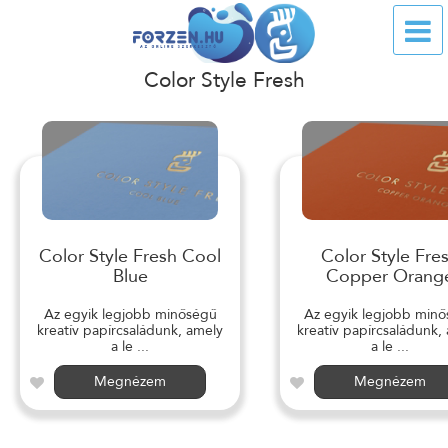
Color Style Fresh
Color Style Fresh Cool
Color Style Fre
Blue
Copper Orang
Az egyik legjobb minőségű
Az egyik legjobb min
kreatív papírcsaládunk, amely
kreatív papírcsaládunk,
a le ...
a le ...
Megnézem
Megnézem