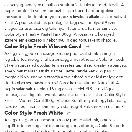
alapanyag, amely minimálisan strukturált felülettel rendelkezik. A
papír megfelelő volumene biztosítja a tapintható prégelési
mélységet, de dombornyomáshoz is kiválóan alkalmas alternatívát
kínál. A papírcsaládnak jelenleg 13 tagja van, melyből 9 szín
világos tónusú, azaz digitális nyomtatásra is alkalmas színalap.
Color Style Fresh – Pastel Pink 300g. A rózsakvarc könnyed
színére emlékeztető pihekönnyű, hideg tónusaként írható le.
Color Style Fresh Vibrant Coral
Az egyik legjobb minőségű kreatív papírcsaládunk, amely a
legtöbb technológiánál biztonsággal bevethető, a Color Smooth
Style papírcsalád utódja. Természetes tapintású kreatív alapanyag,
amely minimálisan strukturált felülettel rendelkezik. A papír
megfelelő volumene biztosítja a tapintható prégelési mélységet,
de dombornyomáshoz is kiválóan alkalmas alternatívát kínál. A
papírcsaládnak jelenleg 13 tagja van, melyből 9 szín világos
tónusú, azaz digitális nyomtatásra is alkalmas színalap. Color Style
Fresh – Vibrant Coral 300g. Világos Korall árnyalat, egyfajta hideg,
rózsaszínes-narancs szín, mely vidámságot kölcsönöz arculatának.
Color Style Fresh White
Az egyik legjobb minőségű kreatív papírcsaládunk, amely a
legtöbb technológiánál biztonsággal bevethető, a Color Smooth
Style papírcsalád utódja. Természetes tapintású kreatív