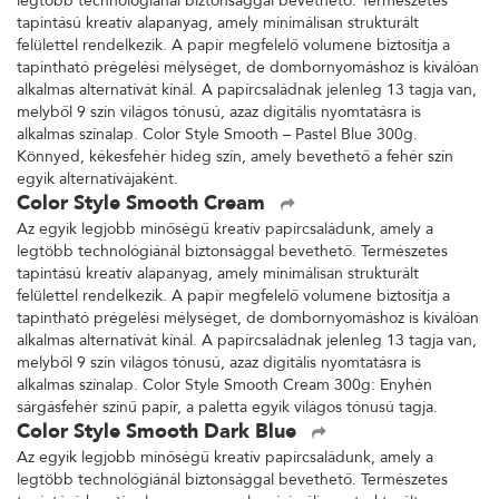
legtöbb technológiánál biztonsággal bevethető. Természetes
tapintású kreatív alapanyag, amely minimálisan strukturált
felülettel rendelkezik. A papír megfelelő volumene biztosítja a
tapintható prégelési mélységet, de dombornyomáshoz is kiválóan
alkalmas alternatívát kínál. A papírcsaládnak jelenleg 13 tagja van,
melyből 9 szín világos tónusú, azaz digitális nyomtatásra is
alkalmas színalap. Color Style Smooth – Pastel Blue 300g.
Könnyed, kékesfehér hideg szín, amely bevethető a fehér szín
egyik alternatívájaként.
Color Style Smooth Cream
Az egyik legjobb minőségű kreatív papírcsaládunk, amely a
legtöbb technológiánál biztonsággal bevethető. Természetes
tapintású kreatív alapanyag, amely minimálisan strukturált
felülettel rendelkezik. A papír megfelelő volumene biztosítja a
tapintható prégelési mélységet, de dombornyomáshoz is kiválóan
alkalmas alternatívát kínál. A papírcsaládnak jelenleg 13 tagja van,
melyből 9 szín világos tónusú, azaz digitális nyomtatásra is
alkalmas színalap. Color Style Smooth Cream 300g: Enyhén
sárgásfehér színű papír, a paletta egyik világos tónusú tagja.
Color Style Smooth Dark Blue
Az egyik legjobb minőségű kreatív papírcsaládunk, amely a
legtöbb technológiánál biztonsággal bevethető. Természetes