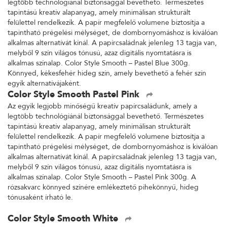
legtöbb technológiánál biztonsággal bevethető. Természetes
tapintású kreatív alapanyag, amely minimálisan strukturált
felülettel rendelkezik. A papír megfelelő volumene biztosítja a
tapintható prégelési mélységet, de dombornyomáshoz is kiválóan
alkalmas alternatívát kínál. A papírcsaládnak jelenleg 13 tagja van,
melyből 9 szín világos tónusú, azaz digitális nyomtatásra is
alkalmas színalap. Color Style Smooth – Pastel Blue 300g.
Könnyed, kékesfehér hideg szín, amely bevethető a fehér szín
egyik alternatívájaként.
Color Style Smooth Pastel Pink
Az egyik legjobb minőségű kreatív papírcsaládunk, amely a
legtöbb technológiánál biztonsággal bevethető. Természetes
tapintású kreatív alapanyag, amely minimálisan strukturált
felülettel rendelkezik. A papír megfelelő volumene biztosítja a
tapintható prégelési mélységet, de dombornyomáshoz is kiválóan
alkalmas alternatívát kínál. A papírcsaládnak jelenleg 13 tagja van,
melyből 9 szín világos tónusú, azaz digitális nyomtatásra is
alkalmas színalap. Color Style Smooth – Pastel Pink 300g. A
rózsakvarc könnyed színére emlékeztető pihekönnyű, hideg
tónusaként írható le.
Color Style Smooth White