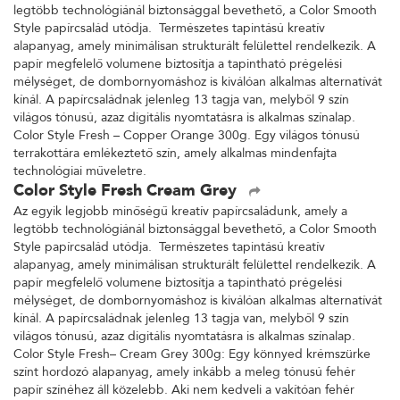
legtöbb technológiánál biztonsággal bevethető, a Color Smooth
Style papírcsalád utódja. Természetes tapintású kreatív
alapanyag, amely minimálisan strukturált felülettel rendelkezik. A
papír megfelelő volumene biztosítja a tapintható prégelési
mélységet, de dombornyomáshoz is kiválóan alkalmas alternatívát
kínál. A papírcsaládnak jelenleg 13 tagja van, melyből 9 szín
világos tónusú, azaz digitális nyomtatásra is alkalmas színalap.
Color Style Fresh – Copper Orange 300g. Egy világos tónusú
terrakottára emlékeztető szín, amely alkalmas mindenfajta
technológiai műveletre.
Color Style Fresh Cream Grey
Az egyik legjobb minőségű kreatív papírcsaládunk, amely a
legtöbb technológiánál biztonsággal bevethető, a Color Smooth
Style papírcsalád utódja. Természetes tapintású kreatív
alapanyag, amely minimálisan strukturált felülettel rendelkezik. A
papír megfelelő volumene biztosítja a tapintható prégelési
mélységet, de dombornyomáshoz is kiválóan alkalmas alternatívát
kínál. A papírcsaládnak jelenleg 13 tagja van, melyből 9 szín
világos tónusú, azaz digitális nyomtatásra is alkalmas színalap.
Color Style Fresh– Cream Grey 300g: Egy könnyed krémszürke
színt hordozó alapanyag, amely inkább a meleg tónusú fehér
papír színéhez áll közelebb. Aki nem kedveli a vakítóan fehér