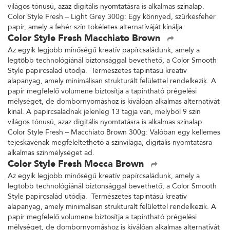
világos tónusú, azaz digitális nyomtatásra is alkalmas színalap.
Color Style Fresh – Light Grey 300g: Egy könnyed, szürkésfehér
papír, amely a fehér szín tökéletes alternatíváját kínálja.
Color Style Fresh Macchiato Brown
Az egyik legjobb minőségű kreatív papírcsaládunk, amely a
legtöbb technológiánál biztonsággal bevethető, a Color Smooth
Style papírcsalád utódja. Természetes tapintású kreatív
alapanyag, amely minimálisan strukturált felülettel rendelkezik. A
papír megfelelő volumene biztosítja a tapintható prégelési
mélységet, de dombornyomáshoz is kiválóan alkalmas alternatívát
kínál. A papírcsaládnak jelenleg 13 tagja van, melyből 9 szín
világos tónusú, azaz digitális nyomtatásra is alkalmas színalap.
Color Style Fresh – Macchiato Brown 300g: Valóban egy kellemes
tejeskávénak megfeleltethető a színvilága, digitális nyomtatásra
alkalmas színmélységet ad.
Color Style Fresh Mocca Brown
Az egyik legjobb minőségű kreatív papírcsaládunk, amely a
legtöbb technológiánál biztonsággal bevethető, a Color Smooth
Style papírcsalád utódja. Természetes tapintású kreatív
alapanyag, amely minimálisan strukturált felülettel rendelkezik. A
papír megfelelő volumene biztosítja a tapintható prégelési
mélységet, de dombornyomáshoz is kiválóan alkalmas alternatívát