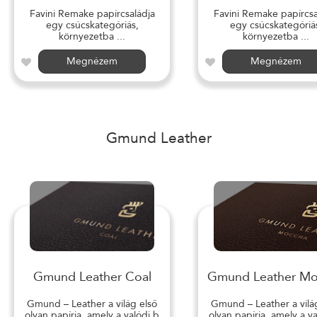
Favini Remake papírcsaládja
Favini Remake papírcsa
egy csúcskategóriás,
egy csúcskategóriá
környezetba ...
környezetba ...
Megnézem
Megnézem
Gmund Leather
Gmund Leather Coal
Gmund Leather M
Gmund – Leather a világ első
Gmund – Leather a vilá
olyan papírja, amely a valódi b
olyan papírja, amely a v