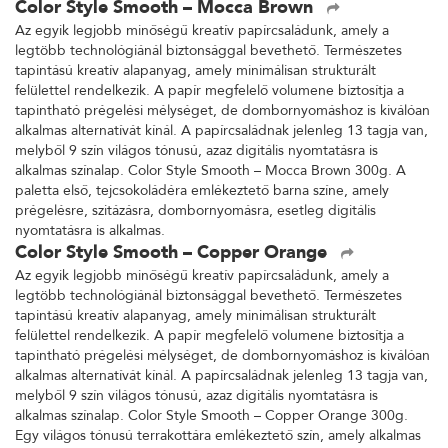
Color Style Smooth – Mocca Brown
Az egyik legjobb minőségű kreatív papírcsaládunk, amely a
legtöbb technológiánál biztonsággal bevethető. Természetes
tapintású kreatív alapanyag, amely minimálisan strukturált
felülettel rendelkezik. A papír megfelelő volumene biztosítja a
tapintható prégelési mélységet, de dombornyomáshoz is kiválóan
alkalmas alternatívát kínál. A papírcsaládnak jelenleg 13 tagja van,
melyből 9 szín világos tónusú, azaz digitális nyomtatásra is
alkalmas színalap. Color Style Smooth – Mocca Brown 300g. A
paletta első, tejcsokoládéra emlékeztető barna színe, amely
prégelésre, szitázásra, dombornyomásra, esetleg digitális
nyomtatásra is alkalmas.
Color Style Smooth – Copper Orange
Az egyik legjobb minőségű kreatív papírcsaládunk, amely a
legtöbb technológiánál biztonsággal bevethető. Természetes
tapintású kreatív alapanyag, amely minimálisan strukturált
felülettel rendelkezik. A papír megfelelő volumene biztosítja a
tapintható prégelési mélységet, de dombornyomáshoz is kiválóan
alkalmas alternatívát kínál. A papírcsaládnak jelenleg 13 tagja van,
melyből 9 szín világos tónusú, azaz digitális nyomtatásra is
alkalmas színalap. Color Style Smooth – Copper Orange 300g.
Egy világos tónusú terrakottára emlékeztető szín, amely alkalmas