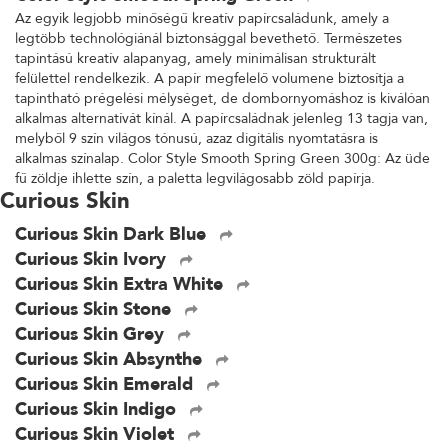
Az egyik legjobb minőségű kreatív papírcsaládunk, amely a
legtöbb technológiánál biztonsággal bevethető. Természetes
tapintású kreatív alapanyag, amely minimálisan strukturált
felülettel rendelkezik. A papír megfelelő volumene biztosítja a
tapintható prégelési mélységet, de dombornyomáshoz is kiválóan
alkalmas alternatívát kínál. A papírcsaládnak jelenleg 13 tagja van,
melyből 9 szín világos tónusú, azaz digitális nyomtatásra is
alkalmas színalap. Color Style Smooth Spring Green 300g: Az üde
fű zöldje ihlette szín, a paletta legvilágosabb zöld papírja.
Curious Skin
Curious Skin Dark Blue
Curious Skin Ivory
Curious Skin Extra White
Curious Skin Stone
Curious Skin Grey
Curious Skin Absynthe
Curious Skin Emerald
Curious Skin Indigo
Curious Skin Violet