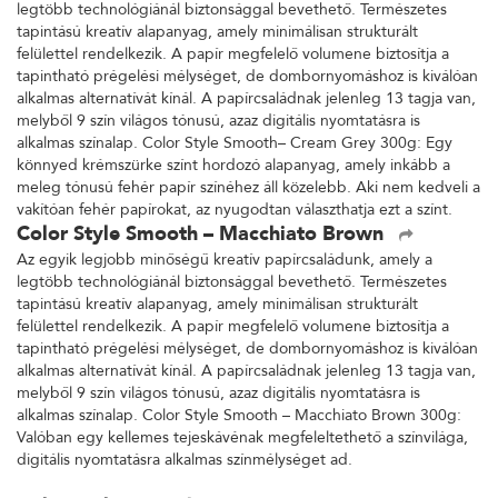
legtöbb technológiánál biztonsággal bevethető. Természetes
tapintású kreatív alapanyag, amely minimálisan strukturált
felülettel rendelkezik. A papír megfelelő volumene biztosítja a
tapintható prégelési mélységet, de dombornyomáshoz is kiválóan
alkalmas alternatívát kínál. A papírcsaládnak jelenleg 13 tagja van,
melyből 9 szín világos tónusú, azaz digitális nyomtatásra is
alkalmas színalap. Color Style Smooth– Cream Grey 300g: Egy
könnyed krémszürke színt hordozó alapanyag, amely inkább a
meleg tónusú fehér papír színéhez áll közelebb. Aki nem kedveli a
vakítóan fehér papírokat, az nyugodtan választhatja ezt a színt.
Color Style Smooth – Macchiato Brown
Az egyik legjobb minőségű kreatív papírcsaládunk, amely a
legtöbb technológiánál biztonsággal bevethető. Természetes
tapintású kreatív alapanyag, amely minimálisan strukturált
felülettel rendelkezik. A papír megfelelő volumene biztosítja a
tapintható prégelési mélységet, de dombornyomáshoz is kiválóan
alkalmas alternatívát kínál. A papírcsaládnak jelenleg 13 tagja van,
melyből 9 szín világos tónusú, azaz digitális nyomtatásra is
alkalmas színalap. Color Style Smooth – Macchiato Brown 300g:
Valóban egy kellemes tejeskávénak megfeleltethető a színvilága,
digitális nyomtatásra alkalmas színmélységet ad.