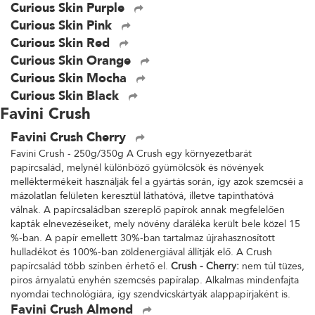
Curious Skin Purple
Curious Skin Pink
Curious Skin Red
Curious Skin Orange
Curious Skin Mocha
Curious Skin Black
Favini Crush
Favini Crush Cherry
Favini Crush - 250g/350g A Crush egy környezetbarát
papírcsalád, melynél különböző gyümölcsök és növények
melléktermékeit használják fel a gyártás során, így azok szemcséi a
mázolatlan felületen keresztül láthatóvá, illetve tapinthatóvá
válnak. A papírcsaládban szereplő papírok annak megfelelően
kapták elnevezéseiket, mely növény daráléka került bele közel 15
%-ban. A papír emellett 30%-ban tartalmaz újrahasznosított
hulladékot és 100%-ban zöldenergiával állítják elő. A Crush
papírcsalád több színben érhető el.
Crush - Cherry:
nem túl tüzes,
piros árnyalatú enyhén szemcsés papíralap. Alkalmas mindenfajta
nyomdai technológiára, így szendvicskártyák alappapírjaként is.
Favini Crush Almond