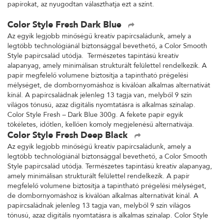
papírokat, az nyugodtan választhatja ezt a színt.
Color Style Fresh Dark Blue
Az egyik legjobb minőségű kreatív papírcsaládunk, amely a
legtöbb technológiánál biztonsággal bevethető, a Color Smooth
Style papírcsalád utódja. Természetes tapintású kreatív
alapanyag, amely minimálisan strukturált felülettel rendelkezik. A
papír megfelelő volumene biztosítja a tapintható prégelési
mélységet, de dombornyomáshoz is kiválóan alkalmas alternatívát
kínál. A papírcsaládnak jelenleg 13 tagja van, melyből 9 szín
világos tónusú, azaz digitális nyomtatásra is alkalmas színalap.
Color Style Fresh – Dark Blue 300g. A fekete papír egyik
tökéletes, időtlen, kellően komoly megjelenésű alternatívája.
Color Style Fresh Deep Black
Az egyik legjobb minőségű kreatív papírcsaládunk, amely a
legtöbb technológiánál biztonsággal bevethető, a Color Smooth
Style papírcsalád utódja. Természetes tapintású kreatív alapanyag,
amely minimálisan strukturált felülettel rendelkezik. A papír
megfelelő volumene biztosítja a tapintható prégelési mélységet,
de dombornyomáshoz is kiválóan alkalmas alternatívát kínál. A
papírcsaládnak jelenleg 13 tagja van, melyből 9 szín világos
tónusú, azaz digitális nyomtatásra is alkalmas színalap. Color Style