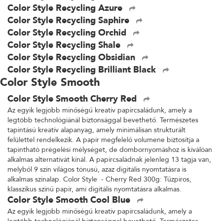
Color Style Recycling Azure
Color Style Recycling Saphire
Color Style Recycling Orchid
Color Style Recycling Shale
Color Style Recycling Obsidian
Color Style Recycling Brilliant Black
Color Style Smooth
Color Style Smooth Cherry Red
Az egyik legjobb minőségű kreatív papírcsaládunk, amely a
legtöbb technológiánál biztonsággal bevethető. Természetes
tapintású kreatív alapanyag, amely minimálisan strukturált
felülettel rendelkezik. A papír megfelelő volumene biztosítja a
tapintható prégelési mélységet, de dombornyomáshoz is kiválóan
alkalmas alternatívát kínál. A papírcsaládnak jelenleg 13 tagja van,
melyből 9 szín világos tónusú, azaz digitális nyomtatásra is
alkalmas színalap. Color Style - Cherry Red 300g: Tűzpiros,
klasszikus színű papír, ami digitális nyomtatásra alkalmas.
Color Style Smooth Cool Blue
Az egyik legjobb minőségű kreatív papírcsaládunk, amely a