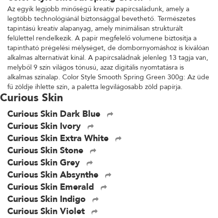
Az egyik legjobb minőségű kreatív papírcsaládunk, amely a
legtöbb technológiánál biztonsággal bevethető. Természetes
tapintású kreatív alapanyag, amely minimálisan strukturált
felülettel rendelkezik. A papír megfelelő volumene biztosítja a
tapintható prégelési mélységet, de dombornyomáshoz is kiválóan
alkalmas alternatívát kínál. A papírcsaládnak jelenleg 13 tagja van,
melyből 9 szín világos tónusú, azaz digitális nyomtatásra is
alkalmas színalap. Color Style Smooth Spring Green 300g: Az üde
fű zöldje ihlette szín, a paletta legvilágosabb zöld papírja.
Curious Skin
Curious Skin Dark Blue
Curious Skin Ivory
Curious Skin Extra White
Curious Skin Stone
Curious Skin Grey
Curious Skin Absynthe
Curious Skin Emerald
Curious Skin Indigo
Curious Skin Violet