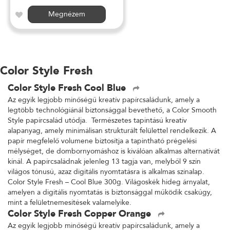
Megnézem
Color Style Fresh
Color Style Fresh Cool Blue
Az egyik legjobb minőségű kreatív papírcsaládunk, amely a
legtöbb technológiánál biztonsággal bevethető, a Color Smooth
Style papírcsalád utódja. Természetes tapintású kreatív
alapanyag, amely minimálisan strukturált felülettel rendelkezik. A
papír megfelelő volumene biztosítja a tapintható prégelési
mélységet, de dombornyomáshoz is kiválóan alkalmas alternatívát
kínál. A papírcsaládnak jelenleg 13 tagja van, melyből 9 szín
világos tónusú, azaz digitális nyomtatásra is alkalmas színalap.
Color Style Fresh – Cool Blue 300g. Világoskék hideg árnyalat,
amelyen a digitális nyomtatás is biztonsággal működik csakúgy,
mint a felületnemesítések valamelyike.
Color Style Fresh Copper Orange
Az egyik legjobb minőségű kreatív papírcsaládunk, amely a