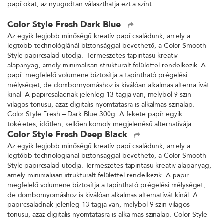
papírokat, az nyugodtan választhatja ezt a színt.
Color Style Fresh Dark Blue
Az egyik legjobb minőségű kreatív papírcsaládunk, amely a
legtöbb technológiánál biztonsággal bevethető, a Color Smooth
Style papírcsalád utódja. Természetes tapintású kreatív
alapanyag, amely minimálisan strukturált felülettel rendelkezik. A
papír megfelelő volumene biztosítja a tapintható prégelési
mélységet, de dombornyomáshoz is kiválóan alkalmas alternatívát
kínál. A papírcsaládnak jelenleg 13 tagja van, melyből 9 szín
világos tónusú, azaz digitális nyomtatásra is alkalmas színalap.
Color Style Fresh – Dark Blue 300g. A fekete papír egyik
tökéletes, időtlen, kellően komoly megjelenésű alternatívája.
Color Style Fresh Deep Black
Az egyik legjobb minőségű kreatív papírcsaládunk, amely a
legtöbb technológiánál biztonsággal bevethető, a Color Smooth
Style papírcsalád utódja. Természetes tapintású kreatív alapanyag,
amely minimálisan strukturált felülettel rendelkezik. A papír
megfelelő volumene biztosítja a tapintható prégelési mélységet,
de dombornyomáshoz is kiválóan alkalmas alternatívát kínál. A
papírcsaládnak jelenleg 13 tagja van, melyből 9 szín világos
tónusú, azaz digitális nyomtatásra is alkalmas színalap. Color Style