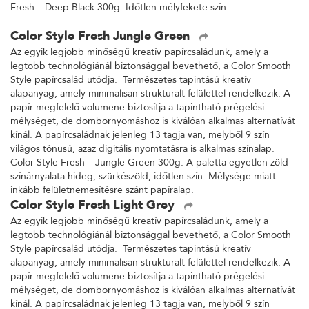
Fresh – Deep Black 300g. Időtlen mélyfekete szín.
Color Style Fresh Jungle Green
Az egyik legjobb minőségű kreatív papírcsaládunk, amely a
legtöbb technológiánál biztonsággal bevethető, a Color Smooth
Style papírcsalád utódja. Természetes tapintású kreatív
alapanyag, amely minimálisan strukturált felülettel rendelkezik. A
papír megfelelő volumene biztosítja a tapintható prégelési
mélységet, de dombornyomáshoz is kiválóan alkalmas alternatívát
kínál. A papírcsaládnak jelenleg 13 tagja van, melyből 9 szín
világos tónusú, azaz digitális nyomtatásra is alkalmas színalap.
Color Style Fresh – Jungle Green 300g. A paletta egyetlen zöld
színárnyalata hideg, szürkészöld, időtlen szín. Mélysége miatt
inkább felületnemesítésre szánt papíralap.
Color Style Fresh Light Grey
Az egyik legjobb minőségű kreatív papírcsaládunk, amely a
legtöbb technológiánál biztonsággal bevethető, a Color Smooth
Style papírcsalád utódja. Természetes tapintású kreatív
alapanyag, amely minimálisan strukturált felülettel rendelkezik. A
papír megfelelő volumene biztosítja a tapintható prégelési
mélységet, de dombornyomáshoz is kiválóan alkalmas alternatívát
kínál. A papírcsaládnak jelenleg 13 tagja van, melyből 9 szín