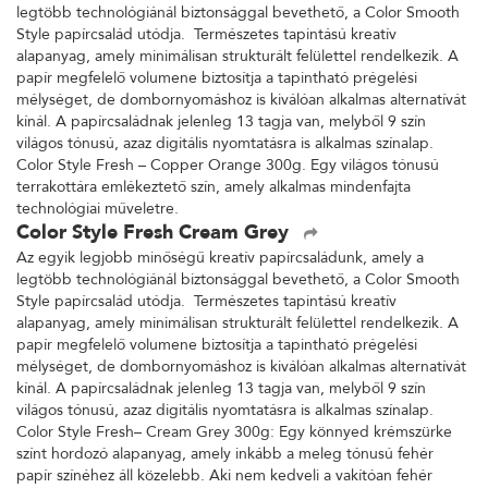
legtöbb technológiánál biztonsággal bevethető, a Color Smooth
Style papírcsalád utódja. Természetes tapintású kreatív
alapanyag, amely minimálisan strukturált felülettel rendelkezik. A
papír megfelelő volumene biztosítja a tapintható prégelési
mélységet, de dombornyomáshoz is kiválóan alkalmas alternatívát
kínál. A papírcsaládnak jelenleg 13 tagja van, melyből 9 szín
világos tónusú, azaz digitális nyomtatásra is alkalmas színalap.
Color Style Fresh – Copper Orange 300g. Egy világos tónusú
terrakottára emlékeztető szín, amely alkalmas mindenfajta
technológiai műveletre.
Color Style Fresh Cream Grey
Az egyik legjobb minőségű kreatív papírcsaládunk, amely a
legtöbb technológiánál biztonsággal bevethető, a Color Smooth
Style papírcsalád utódja. Természetes tapintású kreatív
alapanyag, amely minimálisan strukturált felülettel rendelkezik. A
papír megfelelő volumene biztosítja a tapintható prégelési
mélységet, de dombornyomáshoz is kiválóan alkalmas alternatívát
kínál. A papírcsaládnak jelenleg 13 tagja van, melyből 9 szín
világos tónusú, azaz digitális nyomtatásra is alkalmas színalap.
Color Style Fresh– Cream Grey 300g: Egy könnyed krémszürke
színt hordozó alapanyag, amely inkább a meleg tónusú fehér
papír színéhez áll közelebb. Aki nem kedveli a vakítóan fehér