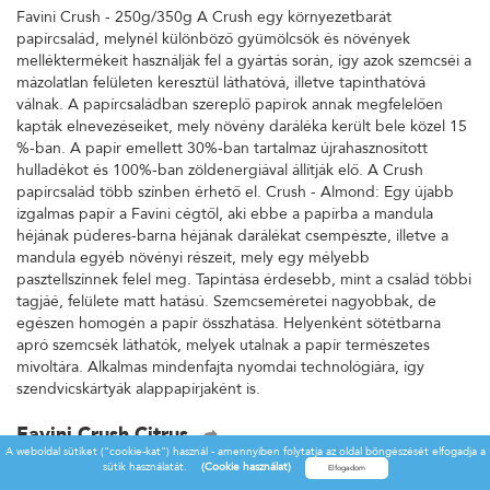
Favini Crush - 250g/350g A Crush egy környezetbarát
papírcsalád, melynél különböző gyümölcsök és növények
melléktermékeit használják fel a gyártás során, így azok szemcséi a
mázolatlan felületen keresztül láthatóvá, illetve tapinthatóvá
válnak. A papírcsaládban szereplő papírok annak megfelelően
kapták elnevezéseiket, mely növény daráléka került bele közel 15
%-ban. A papír emellett 30%-ban tartalmaz újrahasznosított
hulladékot és 100%-ban zöldenergiával állítják elő. A Crush
papírcsalád több színben érhető el. Crush - Almond: Egy újabb
izgalmas papír a Favini cégtől, aki ebbe a papírba a mandula
héjának púderes-barna héjának darálékat csempészte, illetve a
mandula egyéb növényi részeit, mely egy mélyebb
pasztellszínnek felel meg. Tapintása érdesebb, mint a család többi
tagjáé, felülete matt hatású. Szemcseméretei nagyobbak, de
egészen homogén a papír összhatása. Helyenként sötétbarna
apró szemcsék láthatók, melyek utalnak a papír természetes
mivoltára. Alkalmas mindenfajta nyomdai technológiára, így
szendvicskártyák alappapírjaként is.
Favini Crush Citrus
A weboldal sütiket ("cookie-kat") használ - amennyiben folytatja az oldal böngészését elfogadja a
Favini Crush - 250g/350g A Crush egy környezetbarát
sütik használatát.
(Cookie használat)
papírcsalád, melynél különböző gyümölcsök és növények