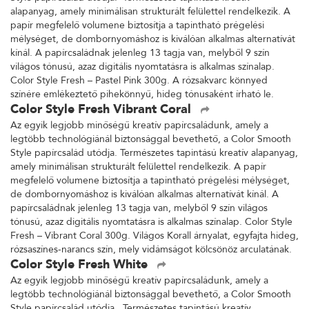
alapanyag, amely minimálisan strukturált felülettel rendelkezik. A
papír megfelelő volumene biztosítja a tapintható prégelési
mélységet, de dombornyomáshoz is kiválóan alkalmas alternatívát
kínál. A papírcsaládnak jelenleg 13 tagja van, melyből 9 szín
világos tónusú, azaz digitális nyomtatásra is alkalmas színalap.
Color Style Fresh – Pastel Pink 300g. A rózsakvarc könnyed
színére emlékeztető pihekönnyű, hideg tónusaként írható le.
Color Style Fresh Vibrant Coral
Az egyik legjobb minőségű kreatív papírcsaládunk, amely a
legtöbb technológiánál biztonsággal bevethető, a Color Smooth
Style papírcsalád utódja. Természetes tapintású kreatív alapanyag,
amely minimálisan strukturált felülettel rendelkezik. A papír
megfelelő volumene biztosítja a tapintható prégelési mélységet,
de dombornyomáshoz is kiválóan alkalmas alternatívát kínál. A
papírcsaládnak jelenleg 13 tagja van, melyből 9 szín világos
tónusú, azaz digitális nyomtatásra is alkalmas színalap. Color Style
Fresh – Vibrant Coral 300g. Világos Korall árnyalat, egyfajta hideg,
rózsaszínes-narancs szín, mely vidámságot kölcsönöz arculatának.
Color Style Fresh White
Az egyik legjobb minőségű kreatív papírcsaládunk, amely a
legtöbb technológiánál biztonsággal bevethető, a Color Smooth
Style papírcsalád utódja. Természetes tapintású kreatív