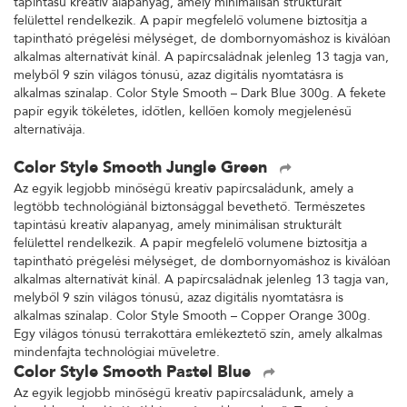
tapintású kreatív alapanyag, amely minimálisan strukturált
felülettel rendelkezik. A papír megfelelő volumene biztosítja a
tapintható prégelési mélységet, de dombornyomáshoz is kiválóan
alkalmas alternatívát kínál. A papírcsaládnak jelenleg 13 tagja van,
melyből 9 szín világos tónusú, azaz digitális nyomtatásra is
alkalmas színalap. Color Style Smooth – Dark Blue 300g. A fekete
papír egyik tökéletes, időtlen, kellően komoly megjelenésű
alternatívája.
Color Style Smooth Jungle Green
Az egyik legjobb minőségű kreatív papírcsaládunk, amely a
legtöbb technológiánál biztonsággal bevethető. Természetes
tapintású kreatív alapanyag, amely minimálisan strukturált
felülettel rendelkezik. A papír megfelelő volumene biztosítja a
tapintható prégelési mélységet, de dombornyomáshoz is kiválóan
alkalmas alternatívát kínál. A papírcsaládnak jelenleg 13 tagja van,
melyből 9 szín világos tónusú, azaz digitális nyomtatásra is
alkalmas színalap. Color Style Smooth – Copper Orange 300g.
Egy világos tónusú terrakottára emlékeztető szín, amely alkalmas
mindenfajta technológiai műveletre.
Color Style Smooth Pastel Blue
Az egyik legjobb minőségű kreatív papírcsaládunk, amely a