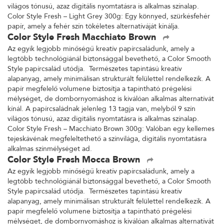
világos tónusú, azaz digitális nyomtatásra is alkalmas színalap.
Color Style Fresh – Light Grey 300g: Egy könnyed, szürkésfehér
papír, amely a fehér szín tökéletes alternatíváját kínálja.
Color Style Fresh Macchiato Brown
Az egyik legjobb minőségű kreatív papírcsaládunk, amely a
legtöbb technológiánál biztonsággal bevethető, a Color Smooth
Style papírcsalád utódja. Természetes tapintású kreatív
alapanyag, amely minimálisan strukturált felülettel rendelkezik. A
papír megfelelő volumene biztosítja a tapintható prégelési
mélységet, de dombornyomáshoz is kiválóan alkalmas alternatívát
kínál. A papírcsaládnak jelenleg 13 tagja van, melyből 9 szín
világos tónusú, azaz digitális nyomtatásra is alkalmas színalap.
Color Style Fresh – Macchiato Brown 300g: Valóban egy kellemes
tejeskávénak megfeleltethető a színvilága, digitális nyomtatásra
alkalmas színmélységet ad.
Color Style Fresh Mocca Brown
Az egyik legjobb minőségű kreatív papírcsaládunk, amely a
legtöbb technológiánál biztonsággal bevethető, a Color Smooth
Style papírcsalád utódja. Természetes tapintású kreatív
alapanyag, amely minimálisan strukturált felülettel rendelkezik. A
papír megfelelő volumene biztosítja a tapintható prégelési
mélységet, de dombornyomáshoz is kiválóan alkalmas alternatívát