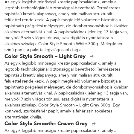
Az egyik legjobb minőségű kreatív papírcsaládunk, amely a
legtöbb technológiánál biztonsággal bevethető. Természetes
tapintású kreatív alapanyag, amely minimálisan strukturált
felülettel rendelkezik. A papír megfelelő volumene biztosítja a
tapintható prégelési mélységet, de dombornyomáshoz is kiválóan
alkalmas alternatívát kínál. A papírcsaládnak jelenleg 13 tagja van,
melyből 9 szín világos tónusú, azaz digitális nyomtatásra is
alkalmas színalap. Color Style Smooth White 300g: Melegfehér
színű papír, a paletta legvilágosabb tagja.
Color Style Smooth – Light Grey
Az egyik legjobb minőségű kreatív papírcsaládunk, amely a
legtöbb technológiánál biztonsággal bevethető. Természetes
tapintású kreatív alapanyag, amely minimálisan strukturált
felülettel rendelkezik. A papír megfelelő volumene biztosítja a
tapintható prégelési mélységet, de dombornyomáshoz is kiválóan
alkalmas alternatívát kínál. A papírcsaládnak jelenleg 13 tagja van,
melyből 9 szín világos tónusú, azaz digitális nyomtatásra is
alkalmas színalap. Color Style Smooth – Light Grey 300g: Egy
könnyed, szürkésfehér papír, amely a fehér szín tökéletes
alternatíváját kínálja.
Color Style Smooth– Cream Grey
Az egyik legjobb minőségű kreatív papírcsaládunk, amely a