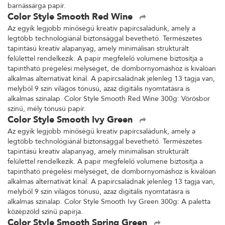
barnássárga papír.
Color Style Smooth Red Wine
Az egyik legjobb minőségű kreatív papírcsaládunk, amely a
legtöbb technológiánál biztonsággal bevethető. Természetes
tapintású kreatív alapanyag, amely minimálisan strukturált
felülettel rendelkezik. A papír megfelelő volumene biztosítja a
tapintható prégelési mélységet, de dombornyomáshoz is kiválóan
alkalmas alternatívát kínál. A papírcsaládnak jelenleg 13 tagja van,
melyből 9 szín világos tónusú, azaz digitális nyomtatásra is
alkalmas színalap. Color Style Smooth Red Wine 300g: Vörösbor
színű, mély tónusú papír.
Color Style Smooth Ivy Green
Az egyik legjobb minőségű kreatív papírcsaládunk, amely a
legtöbb technológiánál biztonsággal bevethető. Természetes
tapintású kreatív alapanyag, amely minimálisan strukturált
felülettel rendelkezik. A papír megfelelő volumene biztosítja a
tapintható prégelési mélységet, de dombornyomáshoz is kiválóan
alkalmas alternatívát kínál. A papírcsaládnak jelenleg 13 tagja van,
melyből 9 szín világos tónusú, azaz digitális nyomtatásra is
alkalmas színalap. Color Style Smooth Ivy Green 300g: A paletta
középzöld színű papírja.
Color Style Smooth Spring Green