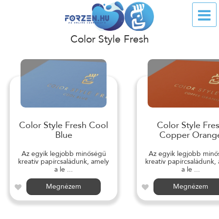
Color Style Fresh
Color Style Fresh Cool
Color Style Fre
Blue
Copper Orang
Az egyik legjobb minőségű
Az egyik legjobb min
kreatív papírcsaládunk, amely
kreatív papírcsaládunk,
a le ...
a le ...
Megnézem
Megnézem