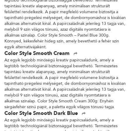
legtöbb technológiánál biztonsággal bevethető. Természetes
tapintású kreatív alapanyag, amely minimálisan strukturált
felülettel rendelkezik. A papír megfelelő volumene biztosítja a
tapintható prégelési mélységet, de dombornyomáshoz is kiválóan
alkalmas alternatívát kínál. A papírcsaládnak jelenleg 13 tagja van,
melyből 9 szín világos tónusú, azaz digitális nyomtatásra is
alkalmas színalap. Color Style Smooth – Pastel Blue 300g.
Könnyed, kékesfehér hideg szín, amely bevethető a fehér szín
egyik alternatívájaként.
Color Style Smooth Cream
Az egyik legjobb minőségű kreatív papírcsaládunk, amely a
legtöbb technológiánál biztonsággal bevethető. Természetes
tapintású kreatív alapanyag, amely minimálisan strukturált
felülettel rendelkezik. A papír megfelelő volumene biztosítja a
tapintható prégelési mélységet, de dombornyomáshoz is kiválóan
alkalmas alternatívát kínál. A papírcsaládnak jelenleg 13 tagja van,
melyből 9 szín világos tónusú, azaz digitális nyomtatásra is
alkalmas színalap. Color Style Smooth Cream 300g: Enyhén
sárgásfehér színű papír, a paletta egyik világos tónusú tagja.
Color Style Smooth Dark Blue
Az egyik legjobb minőségű kreatív papírcsaládunk, amely a
legtöbb technológiánál biztonsággal bevethető. Természetes