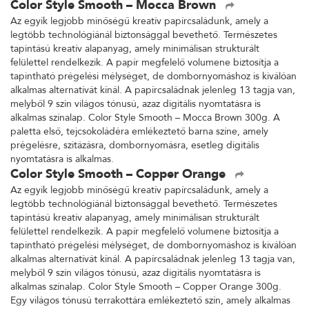
Color Style Smooth – Mocca Brown
Az egyik legjobb minőségű kreatív papírcsaládunk, amely a
legtöbb technológiánál biztonsággal bevethető. Természetes
tapintású kreatív alapanyag, amely minimálisan strukturált
felülettel rendelkezik. A papír megfelelő volumene biztosítja a
tapintható prégelési mélységet, de dombornyomáshoz is kiválóan
alkalmas alternatívát kínál. A papírcsaládnak jelenleg 13 tagja van,
melyből 9 szín világos tónusú, azaz digitális nyomtatásra is
alkalmas színalap. Color Style Smooth – Mocca Brown 300g. A
paletta első, tejcsokoládéra emlékeztető barna színe, amely
prégelésre, szitázásra, dombornyomásra, esetleg digitális
nyomtatásra is alkalmas.
Color Style Smooth – Copper Orange
Az egyik legjobb minőségű kreatív papírcsaládunk, amely a
legtöbb technológiánál biztonsággal bevethető. Természetes
tapintású kreatív alapanyag, amely minimálisan strukturált
felülettel rendelkezik. A papír megfelelő volumene biztosítja a
tapintható prégelési mélységet, de dombornyomáshoz is kiválóan
alkalmas alternatívát kínál. A papírcsaládnak jelenleg 13 tagja van,
melyből 9 szín világos tónusú, azaz digitális nyomtatásra is
alkalmas színalap. Color Style Smooth – Copper Orange 300g.
Egy világos tónusú terrakottára emlékeztető szín, amely alkalmas