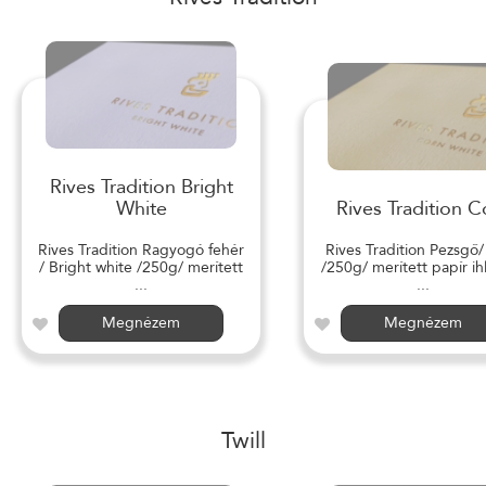
Rives Tradition Bright
White
Rives Tradition C
Rives Tradition Ragyogó fehér
Rives Tradition Pezsgő
/ Bright white /250g/ merített
/250g/ merített papír ihl
...
...
Megnézem
Megnézem
Twill