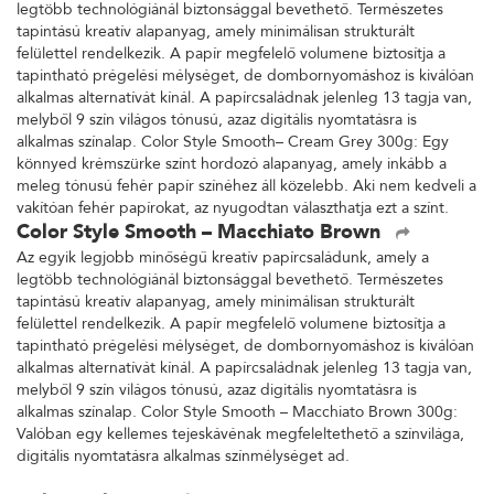
legtöbb technológiánál biztonsággal bevethető. Természetes
tapintású kreatív alapanyag, amely minimálisan strukturált
felülettel rendelkezik. A papír megfelelő volumene biztosítja a
tapintható prégelési mélységet, de dombornyomáshoz is kiválóan
alkalmas alternatívát kínál. A papírcsaládnak jelenleg 13 tagja van,
melyből 9 szín világos tónusú, azaz digitális nyomtatásra is
alkalmas színalap. Color Style Smooth– Cream Grey 300g: Egy
könnyed krémszürke színt hordozó alapanyag, amely inkább a
meleg tónusú fehér papír színéhez áll közelebb. Aki nem kedveli a
vakítóan fehér papírokat, az nyugodtan választhatja ezt a színt.
Color Style Smooth – Macchiato Brown
Az egyik legjobb minőségű kreatív papírcsaládunk, amely a
legtöbb technológiánál biztonsággal bevethető. Természetes
tapintású kreatív alapanyag, amely minimálisan strukturált
felülettel rendelkezik. A papír megfelelő volumene biztosítja a
tapintható prégelési mélységet, de dombornyomáshoz is kiválóan
alkalmas alternatívát kínál. A papírcsaládnak jelenleg 13 tagja van,
melyből 9 szín világos tónusú, azaz digitális nyomtatásra is
alkalmas színalap. Color Style Smooth – Macchiato Brown 300g:
Valóban egy kellemes tejeskávénak megfeleltethető a színvilága,
digitális nyomtatásra alkalmas színmélységet ad.