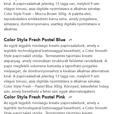
kínál. A papírcsaládnak jelenleg 13 tagja van, melyből 9 szín
világos tónusú, azaz digitális nyomtatásra is alkalmas színalap.
Color Style Fresh – Mocca Brown 300g. A paletta első,
tejcsokoládéra emlékeztető barna színe, amely prégelésre,
szitázásra, dombornyomásra, esetleg digitális nyomtatásra is
alkalmas.
Color Style Fresh Pastel Blue
Az egyik legjobb minőségű kreatív papírcsaládunk, amely a
legtöbb technológiánál biztonsággal bevethető, a Color Smooth
Style papírcsalád utódja. Természetes tapintású kreatív
alapanyag, amely minimálisan strukturált felülettel rendelkezik. A
papír megfelelő volumene biztosítja a tapintható prégelési
mélységet, de dombornyomáshoz is kiválóan alkalmas alternatívát
kínál. A papírcsaládnak jelenleg 13 tagja van, melyből 9 szín
világos tónusú, azaz digitális nyomtatásra is alkalmas színalap.
Color Style Fresh – Pastel Blue 300g. Könnyed, kékesfehér hideg
szín, amely bevethető a fehér szín egyik alternatívájaként.
Color Style Fresh Pastel Pink
Az egyik legjobb minőségű kreatív papírcsaládunk, amely a
legtöbb technológiánál biztonsággal bevethető, a Color Smooth
Style papírcsalád utódja. Természetes tapintású kreatív