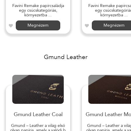
Favini Remake papírcsaládja
Favini Remake papírcsa
egy csúcskategóriás,
egy csúcskategóriá
környezetba ...
környezetba ...
Megnézem
Megnézem
Gmund Leather
Gmund Leather Coal
Gmund Leather M
Gmund – Leather a világ első
Gmund – Leather a vilá
olyan papírja, amely a valódi b
olyan papírja, amely a v