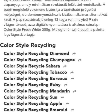
alapanyag, amely minimálisan strukturált felülettel rendelkezik. A
papír megfelelő volumene biztosítja a tapintható prégelési
mélységet, de dombornyomáshoz is kiválóan alkalmas alternatívát
kínál. A papírcsaládnak jelenleg 13 tagja van, melyből 9 szín
világos tónusú, azaz digitális nyomtatásra is alkalmas színalap.
Color Style Fresh White 300g: Melegfehér színű papír, a paletta
legvilágosabb tagja.
Color Style Recycling
Color Style Recycling Diamond
Color Style Recycling Champagne
Color Style Recycle Sahara
Color Style Recycling Tobacco
Color Style Recycling Boreaux
Color Style Recycling Ruby
Color Style Recycling Mandarin
Color Style Recycling Sun
Color Style Recycling Apple
Color Style Recycling Emerald