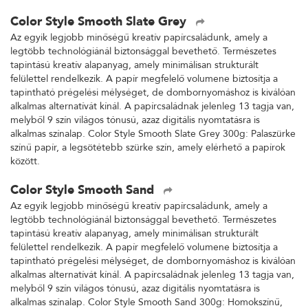
Color Style Smooth Slate Grey
Az egyik legjobb minőségű kreatív papírcsaládunk, amely a
legtöbb technológiánál biztonsággal bevethető. Természetes
tapintású kreatív alapanyag, amely minimálisan strukturált
felülettel rendelkezik. A papír megfelelő volumene biztosítja a
tapintható prégelési mélységet, de dombornyomáshoz is kiválóan
alkalmas alternatívát kínál. A papírcsaládnak jelenleg 13 tagja van,
melyből 9 szín világos tónusú, azaz digitális nyomtatásra is
alkalmas színalap. Color Style Smooth Slate Grey 300g: Palaszürke
színű papír, a legsötétebb szürke szín, amely elérhető a papírok
között.
Color Style Smooth Sand
Az egyik legjobb minőségű kreatív papírcsaládunk, amely a
legtöbb technológiánál biztonsággal bevethető. Természetes
tapintású kreatív alapanyag, amely minimálisan strukturált
felülettel rendelkezik. A papír megfelelő volumene biztosítja a
tapintható prégelési mélységet, de dombornyomáshoz is kiválóan
alkalmas alternatívát kínál. A papírcsaládnak jelenleg 13 tagja van,
melyből 9 szín világos tónusú, azaz digitális nyomtatásra is
alkalmas színalap. Color Style Smooth Sand 300g: Homokszínű,