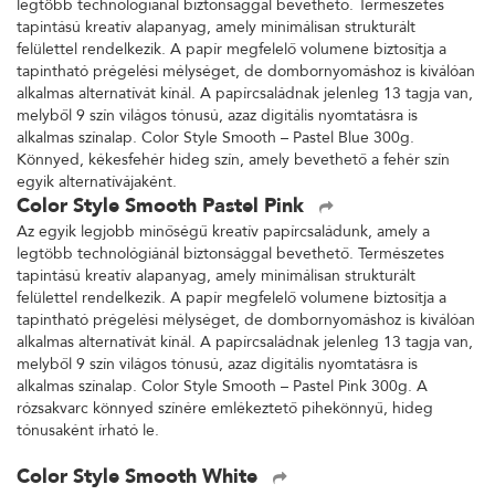
legtöbb technológiánál biztonsággal bevethető. Természetes
tapintású kreatív alapanyag, amely minimálisan strukturált
felülettel rendelkezik. A papír megfelelő volumene biztosítja a
tapintható prégelési mélységet, de dombornyomáshoz is kiválóan
alkalmas alternatívát kínál. A papírcsaládnak jelenleg 13 tagja van,
melyből 9 szín világos tónusú, azaz digitális nyomtatásra is
alkalmas színalap. Color Style Smooth – Pastel Blue 300g.
Könnyed, kékesfehér hideg szín, amely bevethető a fehér szín
egyik alternatívájaként.
Color Style Smooth Pastel Pink
Az egyik legjobb minőségű kreatív papírcsaládunk, amely a
legtöbb technológiánál biztonsággal bevethető. Természetes
tapintású kreatív alapanyag, amely minimálisan strukturált
felülettel rendelkezik. A papír megfelelő volumene biztosítja a
tapintható prégelési mélységet, de dombornyomáshoz is kiválóan
alkalmas alternatívát kínál. A papírcsaládnak jelenleg 13 tagja van,
melyből 9 szín világos tónusú, azaz digitális nyomtatásra is
alkalmas színalap. Color Style Smooth – Pastel Pink 300g. A
rózsakvarc könnyed színére emlékeztető pihekönnyű, hideg
tónusaként írható le.
Color Style Smooth White