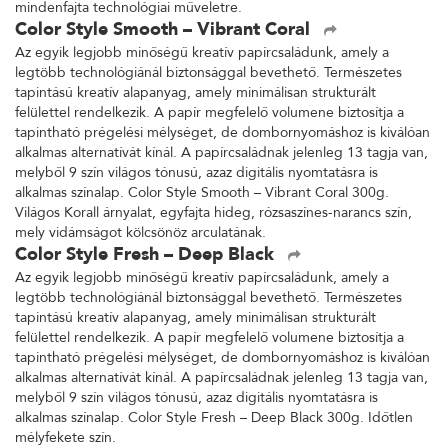
mindenfajta technológiai műveletre.
Color Style Smooth – Vibrant Coral
Az egyik legjobb minőségű kreatív papírcsaládunk, amely a
legtöbb technológiánál biztonsággal bevethető. Természetes
tapintású kreatív alapanyag, amely minimálisan strukturált
felülettel rendelkezik. A papír megfelelő volumene biztosítja a
tapintható prégelési mélységet, de dombornyomáshoz is kiválóan
alkalmas alternatívát kínál. A papírcsaládnak jelenleg 13 tagja van,
melyből 9 szín világos tónusú, azaz digitális nyomtatásra is
alkalmas színalap. Color Style Smooth – Vibrant Coral 300g.
Világos Korall árnyalat, egyfajta hideg, rózsaszínes-narancs szín,
mely vidámságot kölcsönöz arculatának.
Color Style Fresh – Deep Black
Az egyik legjobb minőségű kreatív papírcsaládunk, amely a
legtöbb technológiánál biztonsággal bevethető. Természetes
tapintású kreatív alapanyag, amely minimálisan strukturált
felülettel rendelkezik. A papír megfelelő volumene biztosítja a
tapintható prégelési mélységet, de dombornyomáshoz is kiválóan
alkalmas alternatívát kínál. A papírcsaládnak jelenleg 13 tagja van,
melyből 9 szín világos tónusú, azaz digitális nyomtatásra is
alkalmas színalap. Color Style Fresh – Deep Black 300g. Időtlen
mélyfekete szín.