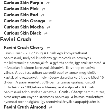
Curious Skin Purple
Curious Skin Pink
Curious Skin Red
Curious Skin Orange
Curious Skin Mocha
Curious Skin Black
Favini Crush
Favini Crush Cherry
Favini Crush - 250g/350g A Crush egy környezetbarát
papírcsalád, melynél különböző gyümölcsök és növények
melléktermékeit használják fel a gyártás során, így azok szemcséi a
mázolatlan felületen keresztül láthatóvá, illetve tapinthatóvá
válnak. A papírcsaládban szereplő papírok annak megfelelően
kapták elnevezéseiket, mely növény daráléka került bele közel 15
%-ban. A papír emellett 30%-ban tartalmaz újrahasznosított
hulladékot és 100%-ban zöldenergiával állítják elő. A Crush
papírcsalád több színben érhető el.
Crush - Cherry:
nem túl tüzes,
piros árnyalatú enyhén szemcsés papíralap. Alkalmas mindenfajta
nyomdai technológiára, így szendvicskártyák alappapírjaként is.
Favini Crush Almond