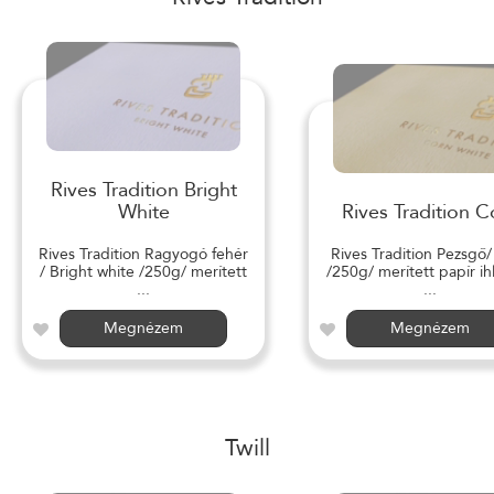
Rives Tradition Bright
White
Rives Tradition C
Rives Tradition Ragyogó fehér
Rives Tradition Pezsgő
/ Bright white /250g/ merített
/250g/ merített papír ihl
...
...
Megnézem
Megnézem
Twill