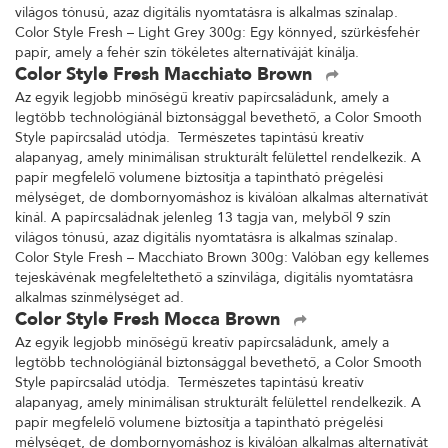
világos tónusú, azaz digitális nyomtatásra is alkalmas színalap.
Color Style Fresh – Light Grey 300g: Egy könnyed, szürkésfehér
papír, amely a fehér szín tökéletes alternatíváját kínálja.
Color Style Fresh Macchiato Brown
Az egyik legjobb minőségű kreatív papírcsaládunk, amely a
legtöbb technológiánál biztonsággal bevethető, a Color Smooth
Style papírcsalád utódja. Természetes tapintású kreatív
alapanyag, amely minimálisan strukturált felülettel rendelkezik. A
papír megfelelő volumene biztosítja a tapintható prégelési
mélységet, de dombornyomáshoz is kiválóan alkalmas alternatívát
kínál. A papírcsaládnak jelenleg 13 tagja van, melyből 9 szín
világos tónusú, azaz digitális nyomtatásra is alkalmas színalap.
Color Style Fresh – Macchiato Brown 300g: Valóban egy kellemes
tejeskávénak megfeleltethető a színvilága, digitális nyomtatásra
alkalmas színmélységet ad.
Color Style Fresh Mocca Brown
Az egyik legjobb minőségű kreatív papírcsaládunk, amely a
legtöbb technológiánál biztonsággal bevethető, a Color Smooth
Style papírcsalád utódja. Természetes tapintású kreatív
alapanyag, amely minimálisan strukturált felülettel rendelkezik. A
papír megfelelő volumene biztosítja a tapintható prégelési
mélységet, de dombornyomáshoz is kiválóan alkalmas alternatívát