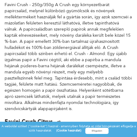
Favini Crush - 250g/350g A Crush egy környezetbarát
papírcsalád, melynél különböző gyümölcsök és növények
melléktermékeit használják fel a gyártás során, így azok szemcséi a
mázolatlan felületen keresztül láthatóvá, illetve tapinthatóvá
válnak. A papírcsaládban szereplő papírok annak megfelelően
kapták elnevezéseiket, mely növény daráléka került bele közel 15
%-ban. A papír emellett 30%-ban tartalmaz újrahasznosított
hulladékot és 100%-ban zöldenergiával állítják elő. A Crush
papírcsalád több színben érhető el. Crush - Almond: Egy újabb
izgalmas papír a Favini cégtől, aki ebbe a papírba a mandula
héjának púderes-barna héjának darálékat csempészte, illetve a
mandula egyéb növényi részeit, mely egy mélyebb
pasztellszínnek felel meg. Tapintása érdesebb, mint a család többi
tagjáé, felülete matt hatású. Szemcseméretei nagyobbak, de
egészen homogén a papír összhatása. Helyenként sötétbarna
apró szemcsék láthatók, melyek utalnak a papír természetes
mivoltára. Alkalmas mindenfajta nyomdai technológiára, így
szendvicskártyák alappapírjaként is.
Favini Crush Citrus
A weboldal sütiket ("cookie-kat") használ - amennyiben folytatja az oldal böngészését elfogadja a
Favini Crush - 250g/350g A Crush egy környezetbarát
sütik használatát.
(Cookie használat)
papírcsalád, melynél különböző gyümölcsök és növények