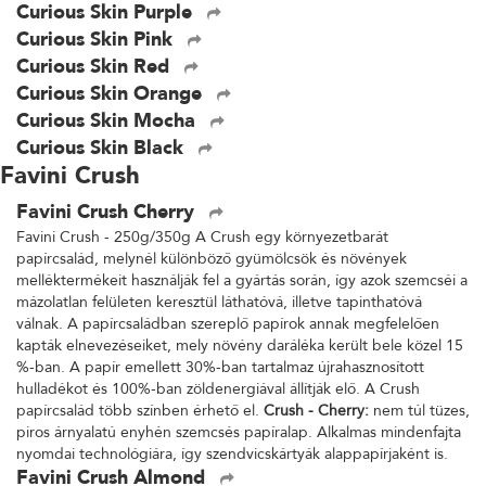
Curious Skin Purple
Curious Skin Pink
Curious Skin Red
Curious Skin Orange
Curious Skin Mocha
Curious Skin Black
Favini Crush
Favini Crush Cherry
Favini Crush - 250g/350g A Crush egy környezetbarát
papírcsalád, melynél különböző gyümölcsök és növények
melléktermékeit használják fel a gyártás során, így azok szemcséi a
mázolatlan felületen keresztül láthatóvá, illetve tapinthatóvá
válnak. A papírcsaládban szereplő papírok annak megfelelően
kapták elnevezéseiket, mely növény daráléka került bele közel 15
%-ban. A papír emellett 30%-ban tartalmaz újrahasznosított
hulladékot és 100%-ban zöldenergiával állítják elő. A Crush
papírcsalád több színben érhető el.
Crush - Cherry:
nem túl tüzes,
piros árnyalatú enyhén szemcsés papíralap. Alkalmas mindenfajta
nyomdai technológiára, így szendvicskártyák alappapírjaként is.
Favini Crush Almond