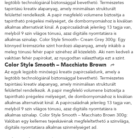
legtöbb technológiánál biztonsággal bevethető. Természetes
tapintású kreatív alapanyag, amely minimálisan strukturált
felülettel rendelkezik. A papír megfelelő volumene biztosítja a
tapintható prégelési mélységet, de dombornyomáshoz is kiválóan
alkalmas alternatívát kínál. A papírcsaládnak jelenleg 13 tagja van,
melyből 9 szín világos tónusú, azaz digitális nyomtatásra is
alkalmas színalap. Color Style Smooth– Cream Grey 300g: Egy
könnyed krémszürke színt hordozó alapanyag, amely inkább a
meleg tónusú fehér papír színéhez áll közelebb. Aki nem kedveli a
vakítóan fehér papírokat, az nyugodtan választhatja ezt a színt.
Color Style Smooth – Macchiato Brown
Az egyik legjobb minőségű kreatív papírcsaládunk, amely a
legtöbb technológiánál biztonsággal bevethető. Természetes
tapintású kreatív alapanyag, amely minimálisan strukturált
felülettel rendelkezik. A papír megfelelő volumene biztosítja a
tapintható prégelési mélységet, de dombornyomáshoz is kiválóan
alkalmas alternatívát kínál. A papírcsaládnak jelenleg 13 tagja van,
melyből 9 szín világos tónusú, azaz digitális nyomtatásra is
alkalmas színalap. Color Style Smooth – Macchiato Brown 300g:
Valóban egy kellemes tejeskávénak megfeleltethető a színvilága,
digitális nyomtatásra alkalmas színmélységet ad.