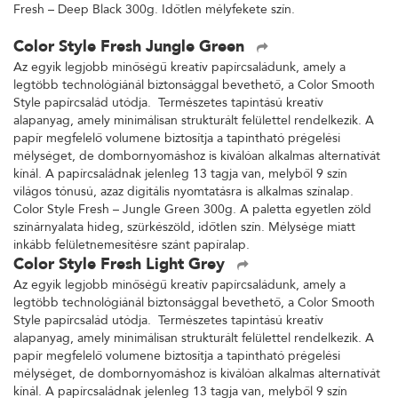
Fresh – Deep Black 300g. Időtlen mélyfekete szín.
Color Style Fresh Jungle Green
Az egyik legjobb minőségű kreatív papírcsaládunk, amely a
legtöbb technológiánál biztonsággal bevethető, a Color Smooth
Style papírcsalád utódja. Természetes tapintású kreatív
alapanyag, amely minimálisan strukturált felülettel rendelkezik. A
papír megfelelő volumene biztosítja a tapintható prégelési
mélységet, de dombornyomáshoz is kiválóan alkalmas alternatívát
kínál. A papírcsaládnak jelenleg 13 tagja van, melyből 9 szín
világos tónusú, azaz digitális nyomtatásra is alkalmas színalap.
Color Style Fresh – Jungle Green 300g. A paletta egyetlen zöld
színárnyalata hideg, szürkészöld, időtlen szín. Mélysége miatt
inkább felületnemesítésre szánt papíralap.
Color Style Fresh Light Grey
Az egyik legjobb minőségű kreatív papírcsaládunk, amely a
legtöbb technológiánál biztonsággal bevethető, a Color Smooth
Style papírcsalád utódja. Természetes tapintású kreatív
alapanyag, amely minimálisan strukturált felülettel rendelkezik. A
papír megfelelő volumene biztosítja a tapintható prégelési
mélységet, de dombornyomáshoz is kiválóan alkalmas alternatívát
kínál. A papírcsaládnak jelenleg 13 tagja van, melyből 9 szín