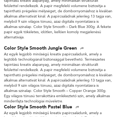
tapintású kreatív alapanyag, amely minimálisan strukturált
felülettel rendelkezik. A papír megfelelő volumene biztosítja a
tapintható prégelési mélységet, de dombornyomáshoz is kiválóan
alkalmas alternatívát kínál. A papírcsaládnak jelenleg 13 tagja van,
melyből 9 szín világos tónusú, azaz digitális nyomtatásra is
alkalmas színalap. Color Style Smooth – Dark Blue 300g. A fekete
papír egyik tökéletes, időtlen, kellően komoly megjelenésű
alternatívája.
Color Style Smooth Jungle Green
Az egyik legjobb minőségű kreatív papírcsaládunk, amely a
legtöbb technológiánál biztonsággal bevethető. Természetes
tapintású kreatív alapanyag, amely minimálisan strukturált
felülettel rendelkezik. A papír megfelelő volumene biztosítja a
tapintható prégelési mélységet, de dombornyomáshoz is kiválóan
alkalmas alternatívát kínál. A papírcsaládnak jelenleg 13 tagja van,
melyből 9 szín világos tónusú, azaz digitális nyomtatásra is
alkalmas színalap. Color Style Smooth – Copper Orange 300g.
Egy világos tónusú terrakottára emlékeztető szín, amely alkalmas
mindenfajta technológiai műveletre.
Color Style Smooth Pastel Blue
Az egyik legjobb minőségű kreatív papírcsaládunk, amely a