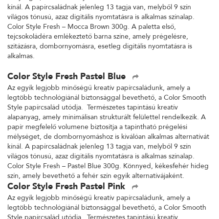
kínál. A papírcsaládnak jelenleg 13 tagja van, melyből 9 szín
világos tónusú, azaz digitális nyomtatásra is alkalmas színalap.
Color Style Fresh – Mocca Brown 300g. A paletta első,
tejcsokoládéra emlékeztető barna színe, amely prégelésre,
szitázásra, dombornyomásra, esetleg digitális nyomtatásra is
alkalmas.
Color Style Fresh Pastel Blue
Az egyik legjobb minőségű kreatív papírcsaládunk, amely a
legtöbb technológiánál biztonsággal bevethető, a Color Smooth
Style papírcsalád utódja. Természetes tapintású kreatív
alapanyag, amely minimálisan strukturált felülettel rendelkezik. A
papír megfelelő volumene biztosítja a tapintható prégelési
mélységet, de dombornyomáshoz is kiválóan alkalmas alternatívát
kínál. A papírcsaládnak jelenleg 13 tagja van, melyből 9 szín
világos tónusú, azaz digitális nyomtatásra is alkalmas színalap.
Color Style Fresh – Pastel Blue 300g. Könnyed, kékesfehér hideg
szín, amely bevethető a fehér szín egyik alternatívájaként.
Color Style Fresh Pastel Pink
Az egyik legjobb minőségű kreatív papírcsaládunk, amely a
legtöbb technológiánál biztonsággal bevethető, a Color Smooth
Style papírcsalád utódja. Természetes tapintású kreatív