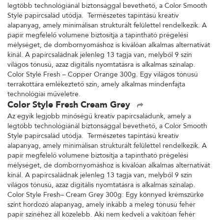
legtöbb technológiánál biztonsággal bevethető, a Color Smooth
Style papírcsalád utódja. Természetes tapintású kreatív
alapanyag, amely minimálisan strukturált felülettel rendelkezik. A
papír megfelelő volumene biztosítja a tapintható prégelési
mélységet, de dombornyomáshoz is kiválóan alkalmas alternatívát
kínál. A papírcsaládnak jelenleg 13 tagja van, melyből 9 szín
világos tónusú, azaz digitális nyomtatásra is alkalmas színalap.
Color Style Fresh – Copper Orange 300g. Egy világos tónusú
terrakottára emlékeztető szín, amely alkalmas mindenfajta
technológiai műveletre.
Color Style Fresh Cream Grey
Az egyik legjobb minőségű kreatív papírcsaládunk, amely a
legtöbb technológiánál biztonsággal bevethető, a Color Smooth
Style papírcsalád utódja. Természetes tapintású kreatív
alapanyag, amely minimálisan strukturált felülettel rendelkezik. A
papír megfelelő volumene biztosítja a tapintható prégelési
mélységet, de dombornyomáshoz is kiválóan alkalmas alternatívát
kínál. A papírcsaládnak jelenleg 13 tagja van, melyből 9 szín
világos tónusú, azaz digitális nyomtatásra is alkalmas színalap.
Color Style Fresh– Cream Grey 300g: Egy könnyed krémszürke
színt hordozó alapanyag, amely inkább a meleg tónusú fehér
papír színéhez áll közelebb. Aki nem kedveli a vakítóan fehér