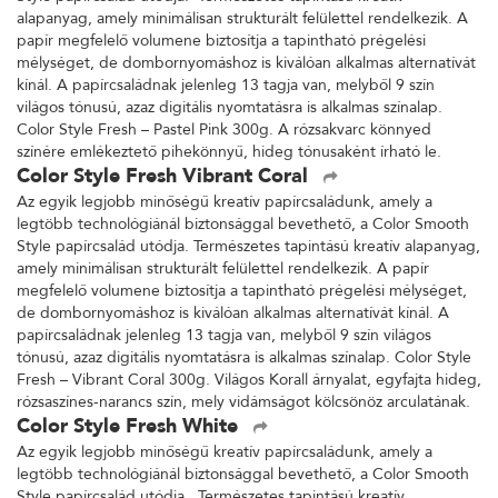
alapanyag, amely minimálisan strukturált felülettel rendelkezik. A
papír megfelelő volumene biztosítja a tapintható prégelési
mélységet, de dombornyomáshoz is kiválóan alkalmas alternatívát
kínál. A papírcsaládnak jelenleg 13 tagja van, melyből 9 szín
világos tónusú, azaz digitális nyomtatásra is alkalmas színalap.
Color Style Fresh – Pastel Pink 300g. A rózsakvarc könnyed
színére emlékeztető pihekönnyű, hideg tónusaként írható le.
Color Style Fresh Vibrant Coral
Az egyik legjobb minőségű kreatív papírcsaládunk, amely a
legtöbb technológiánál biztonsággal bevethető, a Color Smooth
Style papírcsalád utódja. Természetes tapintású kreatív alapanyag,
amely minimálisan strukturált felülettel rendelkezik. A papír
megfelelő volumene biztosítja a tapintható prégelési mélységet,
de dombornyomáshoz is kiválóan alkalmas alternatívát kínál. A
papírcsaládnak jelenleg 13 tagja van, melyből 9 szín világos
tónusú, azaz digitális nyomtatásra is alkalmas színalap. Color Style
Fresh – Vibrant Coral 300g. Világos Korall árnyalat, egyfajta hideg,
rózsaszínes-narancs szín, mely vidámságot kölcsönöz arculatának.
Color Style Fresh White
Az egyik legjobb minőségű kreatív papírcsaládunk, amely a
legtöbb technológiánál biztonsággal bevethető, a Color Smooth
Style papírcsalád utódja. Természetes tapintású kreatív