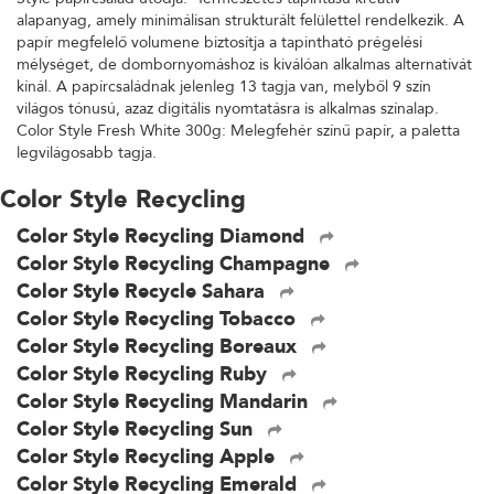
alapanyag, amely minimálisan strukturált felülettel rendelkezik. A
papír megfelelő volumene biztosítja a tapintható prégelési
mélységet, de dombornyomáshoz is kiválóan alkalmas alternatívát
kínál. A papírcsaládnak jelenleg 13 tagja van, melyből 9 szín
világos tónusú, azaz digitális nyomtatásra is alkalmas színalap.
Color Style Fresh White 300g: Melegfehér színű papír, a paletta
legvilágosabb tagja.
Color Style Recycling
Color Style Recycling Diamond
Color Style Recycling Champagne
Color Style Recycle Sahara
Color Style Recycling Tobacco
Color Style Recycling Boreaux
Color Style Recycling Ruby
Color Style Recycling Mandarin
Color Style Recycling Sun
Color Style Recycling Apple
Color Style Recycling Emerald