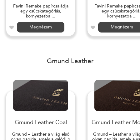
Favini Remake papírcsaládja
Favini Remake papírcsa
egy csúcskategóriás,
egy csúcskategóriá
környezetba ...
környezetba ...
Megnézem
Megnézem
Gmund Leather
Gmund Leather Coal
Gmund Leather M
Gmund – Leather a világ első
Gmund – Leather a vilá
olyan papírja, amely a valódi b
olyan papírja, amely a v