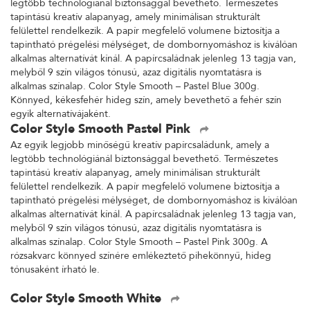
legtöbb technológiánál biztonsággal bevethető. Természetes
tapintású kreatív alapanyag, amely minimálisan strukturált
felülettel rendelkezik. A papír megfelelő volumene biztosítja a
tapintható prégelési mélységet, de dombornyomáshoz is kiválóan
alkalmas alternatívát kínál. A papírcsaládnak jelenleg 13 tagja van,
melyből 9 szín világos tónusú, azaz digitális nyomtatásra is
alkalmas színalap. Color Style Smooth – Pastel Blue 300g.
Könnyed, kékesfehér hideg szín, amely bevethető a fehér szín
egyik alternatívájaként.
Color Style Smooth Pastel Pink
Az egyik legjobb minőségű kreatív papírcsaládunk, amely a
legtöbb technológiánál biztonsággal bevethető. Természetes
tapintású kreatív alapanyag, amely minimálisan strukturált
felülettel rendelkezik. A papír megfelelő volumene biztosítja a
tapintható prégelési mélységet, de dombornyomáshoz is kiválóan
alkalmas alternatívát kínál. A papírcsaládnak jelenleg 13 tagja van,
melyből 9 szín világos tónusú, azaz digitális nyomtatásra is
alkalmas színalap. Color Style Smooth – Pastel Pink 300g. A
rózsakvarc könnyed színére emlékeztető pihekönnyű, hideg
tónusaként írható le.
Color Style Smooth White