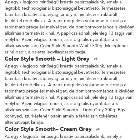
Az egyik legjobb minőségű kreatív papírcsaládunk, amely a
legtöbb technológiánál biztonsággal bevethető. Természetes
tapintású kreatív alapanyag, amely minimálisan strukturált
felülettel rendelkezik. A papír megfelelő volumene biztosítja a
tapintható prégelési mélységet, de dombornyomáshoz is kiválóan
alkalmas alternatívát kínál. A papírcsaládnak jelenleg 13 tagja van,
melyből 9 szín világos tónusú, azaz digitális nyomtatásra is
alkalmas színalap. Color Style Smooth White 300g: Melegfehér
színű papír, a paletta legvilágosabb tagja.
Color Style Smooth – Light Grey
Az egyik legjobb minőségű kreatív papírcsaládunk, amely a
legtöbb technológiánál biztonsággal bevethető. Természetes
tapintású kreatív alapanyag, amely minimálisan strukturált
felülettel rendelkezik. A papír megfelelő volumene biztosítja a
tapintható prégelési mélységet, de dombornyomáshoz is kiválóan
alkalmas alternatívát kínál. A papírcsaládnak jelenleg 13 tagja van,
melyből 9 szín világos tónusú, azaz digitális nyomtatásra is
alkalmas színalap. Color Style Smooth – Light Grey 300g: Egy
könnyed, szürkésfehér papír, amely a fehér szín tökéletes
alternatíváját kínálja.
Color Style Smooth– Cream Grey
Az egyik legjobb minőségű kreatív papírcsaládunk, amely a