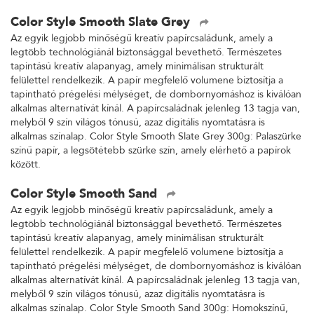
Color Style Smooth Slate Grey
Az egyik legjobb minőségű kreatív papírcsaládunk, amely a
legtöbb technológiánál biztonsággal bevethető. Természetes
tapintású kreatív alapanyag, amely minimálisan strukturált
felülettel rendelkezik. A papír megfelelő volumene biztosítja a
tapintható prégelési mélységet, de dombornyomáshoz is kiválóan
alkalmas alternatívát kínál. A papírcsaládnak jelenleg 13 tagja van,
melyből 9 szín világos tónusú, azaz digitális nyomtatásra is
alkalmas színalap. Color Style Smooth Slate Grey 300g: Palaszürke
színű papír, a legsötétebb szürke szín, amely elérhető a papírok
között.
Color Style Smooth Sand
Az egyik legjobb minőségű kreatív papírcsaládunk, amely a
legtöbb technológiánál biztonsággal bevethető. Természetes
tapintású kreatív alapanyag, amely minimálisan strukturált
felülettel rendelkezik. A papír megfelelő volumene biztosítja a
tapintható prégelési mélységet, de dombornyomáshoz is kiválóan
alkalmas alternatívát kínál. A papírcsaládnak jelenleg 13 tagja van,
melyből 9 szín világos tónusú, azaz digitális nyomtatásra is
alkalmas színalap. Color Style Smooth Sand 300g: Homokszínű,