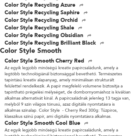
Color Style Recycling Azure
Color Style Recycling Saphire
Color Style Recycling Orchid
Color Style Recycling Shale
Color Style Recycling Obsidian
Color Style Recycling Brilliant Black
Color Style Smooth
Color Style Smooth Cherry Red
Az egyik legjobb minőségű kreatív papírcsaládunk, amely a
legtöbb technológiánál biztonsággal bevethető. Természetes
tapintású kreatív alapanyag, amely minimálisan strukturált
felülettel rendelkezik. A papír megfelelő volumene biztosítja a
tapintható prégelési mélységet, de dombornyomáshoz is kiválóan
alkalmas alternatívát kínál. A papírcsaládnak jelenleg 13 tagja van,
melyből 9 szín világos tónusú, azaz digitális nyomtatásra is
alkalmas színalap. Color Style - Cherry Red 300g: Tűzpiros,
klasszikus színű papír, ami digitális nyomtatásra alkalmas.
Color Style Smooth Cool Blue
Az egyik legjobb minőségű kreatív papírcsaládunk, amely a