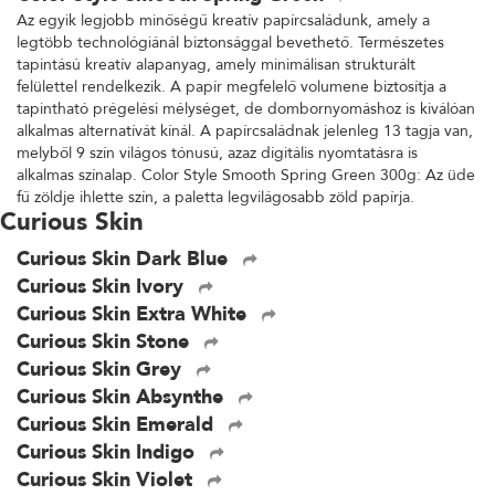
Az egyik legjobb minőségű kreatív papírcsaládunk, amely a
legtöbb technológiánál biztonsággal bevethető. Természetes
tapintású kreatív alapanyag, amely minimálisan strukturált
felülettel rendelkezik. A papír megfelelő volumene biztosítja a
tapintható prégelési mélységet, de dombornyomáshoz is kiválóan
alkalmas alternatívát kínál. A papírcsaládnak jelenleg 13 tagja van,
melyből 9 szín világos tónusú, azaz digitális nyomtatásra is
alkalmas színalap. Color Style Smooth Spring Green 300g: Az üde
fű zöldje ihlette szín, a paletta legvilágosabb zöld papírja.
Curious Skin
Curious Skin Dark Blue
Curious Skin Ivory
Curious Skin Extra White
Curious Skin Stone
Curious Skin Grey
Curious Skin Absynthe
Curious Skin Emerald
Curious Skin Indigo
Curious Skin Violet