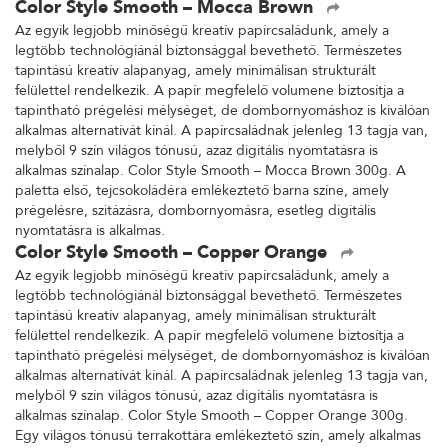
Color Style Smooth – Mocca Brown
Az egyik legjobb minőségű kreatív papírcsaládunk, amely a
legtöbb technológiánál biztonsággal bevethető. Természetes
tapintású kreatív alapanyag, amely minimálisan strukturált
felülettel rendelkezik. A papír megfelelő volumene biztosítja a
tapintható prégelési mélységet, de dombornyomáshoz is kiválóan
alkalmas alternatívát kínál. A papírcsaládnak jelenleg 13 tagja van,
melyből 9 szín világos tónusú, azaz digitális nyomtatásra is
alkalmas színalap. Color Style Smooth – Mocca Brown 300g. A
paletta első, tejcsokoládéra emlékeztető barna színe, amely
prégelésre, szitázásra, dombornyomásra, esetleg digitális
nyomtatásra is alkalmas.
Color Style Smooth – Copper Orange
Az egyik legjobb minőségű kreatív papírcsaládunk, amely a
legtöbb technológiánál biztonsággal bevethető. Természetes
tapintású kreatív alapanyag, amely minimálisan strukturált
felülettel rendelkezik. A papír megfelelő volumene biztosítja a
tapintható prégelési mélységet, de dombornyomáshoz is kiválóan
alkalmas alternatívát kínál. A papírcsaládnak jelenleg 13 tagja van,
melyből 9 szín világos tónusú, azaz digitális nyomtatásra is
alkalmas színalap. Color Style Smooth – Copper Orange 300g.
Egy világos tónusú terrakottára emlékeztető szín, amely alkalmas