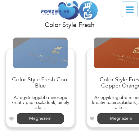
Color Style Fresh
Color Style Fresh Cool
Color Style Fre
Blue
Copper Orang
Az egyik legjobb minőségű
Az egyik legjobb min
kreatív papírcsaládunk, amely
kreatív papírcsaládunk,
a le ...
a le ...
Megnézem
Megnézem