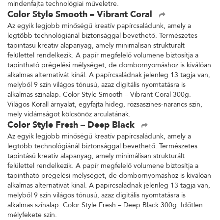
mindenfajta technológiai műveletre.
Color Style Smooth – Vibrant Coral
Az egyik legjobb minőségű kreatív papírcsaládunk, amely a
legtöbb technológiánál biztonsággal bevethető. Természetes
tapintású kreatív alapanyag, amely minimálisan strukturált
felülettel rendelkezik. A papír megfelelő volumene biztosítja a
tapintható prégelési mélységet, de dombornyomáshoz is kiválóan
alkalmas alternatívát kínál. A papírcsaládnak jelenleg 13 tagja van,
melyből 9 szín világos tónusú, azaz digitális nyomtatásra is
alkalmas színalap. Color Style Smooth – Vibrant Coral 300g.
Világos Korall árnyalat, egyfajta hideg, rózsaszínes-narancs szín,
mely vidámságot kölcsönöz arculatának.
Color Style Fresh – Deep Black
Az egyik legjobb minőségű kreatív papírcsaládunk, amely a
legtöbb technológiánál biztonsággal bevethető. Természetes
tapintású kreatív alapanyag, amely minimálisan strukturált
felülettel rendelkezik. A papír megfelelő volumene biztosítja a
tapintható prégelési mélységet, de dombornyomáshoz is kiválóan
alkalmas alternatívát kínál. A papírcsaládnak jelenleg 13 tagja van,
melyből 9 szín világos tónusú, azaz digitális nyomtatásra is
alkalmas színalap. Color Style Fresh – Deep Black 300g. Időtlen
mélyfekete szín.