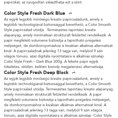
papírokat, az nyugodtan választhatja ezt a színt.
Color Style Fresh Dark Blue
Az egyik legjobb minőségű kreatív papírcsaládunk, amely a
legtöbb technológiánál biztonsággal bevethető, a Color Smooth
Style papírcsalád utódja. Természetes tapintású kreatív
alapanyag, amely minimálisan strukturált felülettel rendelkezik. A
papír megfelelő volumene biztosítja a tapintható prégelési
mélységet, de dombornyomáshoz is kiválóan alkalmas alternatívát
kínál. A papírcsaládnak jelenleg 13 tagja van, melyből 9 szín
világos tónusú, azaz digitális nyomtatásra is alkalmas színalap.
Color Style Fresh – Dark Blue 300g. A fekete papír egyik
tökéletes, időtlen, kellően komoly megjelenésű alternatívája.
Color Style Fresh Deep Black
Az egyik legjobb minőségű kreatív papírcsaládunk, amely a
legtöbb technológiánál biztonsággal bevethető, a Color Smooth
Style papírcsalád utódja. Természetes tapintású kreatív alapanyag,
amely minimálisan strukturált felülettel rendelkezik. A papír
megfelelő volumene biztosítja a tapintható prégelési mélységet,
de dombornyomáshoz is kiválóan alkalmas alternatívát kínál. A
papírcsaládnak jelenleg 13 tagja van, melyből 9 szín világos
tónusú, azaz digitális nyomtatásra is alkalmas színalap. Color Style