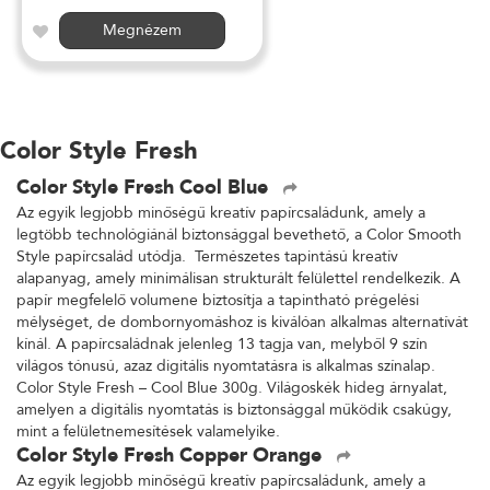
Megnézem
Color Style Fresh
Color Style Fresh Cool Blue
Az egyik legjobb minőségű kreatív papírcsaládunk, amely a
legtöbb technológiánál biztonsággal bevethető, a Color Smooth
Style papírcsalád utódja. Természetes tapintású kreatív
alapanyag, amely minimálisan strukturált felülettel rendelkezik. A
papír megfelelő volumene biztosítja a tapintható prégelési
mélységet, de dombornyomáshoz is kiválóan alkalmas alternatívát
kínál. A papírcsaládnak jelenleg 13 tagja van, melyből 9 szín
világos tónusú, azaz digitális nyomtatásra is alkalmas színalap.
Color Style Fresh – Cool Blue 300g. Világoskék hideg árnyalat,
amelyen a digitális nyomtatás is biztonsággal működik csakúgy,
mint a felületnemesítések valamelyike.
Color Style Fresh Copper Orange
Az egyik legjobb minőségű kreatív papírcsaládunk, amely a