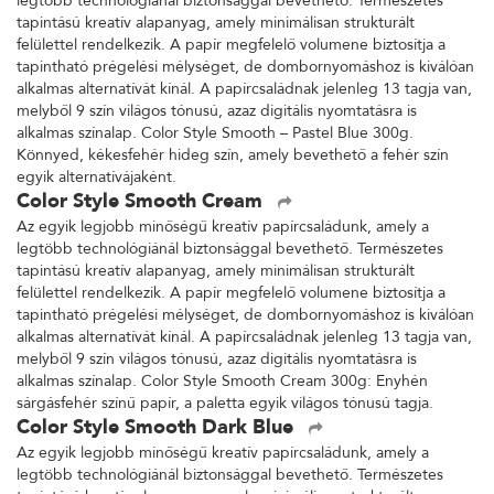
legtöbb technológiánál biztonsággal bevethető. Természetes
tapintású kreatív alapanyag, amely minimálisan strukturált
felülettel rendelkezik. A papír megfelelő volumene biztosítja a
tapintható prégelési mélységet, de dombornyomáshoz is kiválóan
alkalmas alternatívát kínál. A papírcsaládnak jelenleg 13 tagja van,
melyből 9 szín világos tónusú, azaz digitális nyomtatásra is
alkalmas színalap. Color Style Smooth – Pastel Blue 300g.
Könnyed, kékesfehér hideg szín, amely bevethető a fehér szín
egyik alternatívájaként.
Color Style Smooth Cream
Az egyik legjobb minőségű kreatív papírcsaládunk, amely a
legtöbb technológiánál biztonsággal bevethető. Természetes
tapintású kreatív alapanyag, amely minimálisan strukturált
felülettel rendelkezik. A papír megfelelő volumene biztosítja a
tapintható prégelési mélységet, de dombornyomáshoz is kiválóan
alkalmas alternatívát kínál. A papírcsaládnak jelenleg 13 tagja van,
melyből 9 szín világos tónusú, azaz digitális nyomtatásra is
alkalmas színalap. Color Style Smooth Cream 300g: Enyhén
sárgásfehér színű papír, a paletta egyik világos tónusú tagja.
Color Style Smooth Dark Blue
Az egyik legjobb minőségű kreatív papírcsaládunk, amely a
legtöbb technológiánál biztonsággal bevethető. Természetes