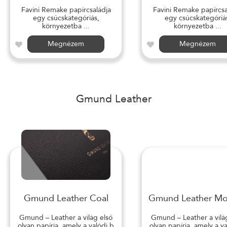
Favini Remake papírcsaládja
Favini Remake papírcsa
egy csúcskategóriás,
egy csúcskategóriá
környezetba ...
környezetba ...
Megnézem
Megnézem
Gmund Leather
Gmund Leather Coal
Gmund Leather M
Gmund – Leather a világ első
Gmund – Leather a vilá
olyan papírja, amely a valódi b
olyan papírja, amely a v