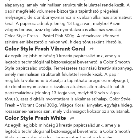
alapanyag, amely minimálisan strukturált felülettel rendelkezik. A
papír megfelelő volumene biztosítja a tapintható prégelési
mélységet, de dombornyomáshoz is kiválóan alkalmas alternatívát
kínál. A papírcsaládnak jelenleg 13 tagja van, melyből 9 szín
világos tónusú, azaz digitális nyomtatásra is alkalmas színalap.
Color Style Fresh – Pastel Pink 300g. A rózsakvarc könnyed
színére emlékeztető pihekönnyű, hideg tónusaként írható le.
Color Style Fresh Vibrant Coral
Az egyik legjobb minőségű kreatív papírcsaládunk, amely a
legtöbb technológiánál biztonsággal bevethető, a Color Smooth
Style papírcsalád utódja. Természetes tapintású kreatív alapanyag,
amely minimálisan strukturált felülettel rendelkezik. A papír
megfelelő volumene biztosítja a tapintható prégelési mélységet,
de dombornyomáshoz is kiválóan alkalmas alternatívát kínál. A
papírcsaládnak jelenleg 13 tagja van, melyből 9 szín világos
tónusú, azaz digitális nyomtatásra is alkalmas színalap. Color Style
Fresh – Vibrant Coral 300g. Világos Korall árnyalat, egyfajta hideg,
rózsaszínes-narancs szín, mely vidámságot kölcsönöz arculatának.
Color Style Fresh White
Az egyik legjobb minőségű kreatív papírcsaládunk, amely a
legtöbb technológiánál biztonsággal bevethető, a Color Smooth
Style papírcsalád utódja. Természetes tapintású kreatív