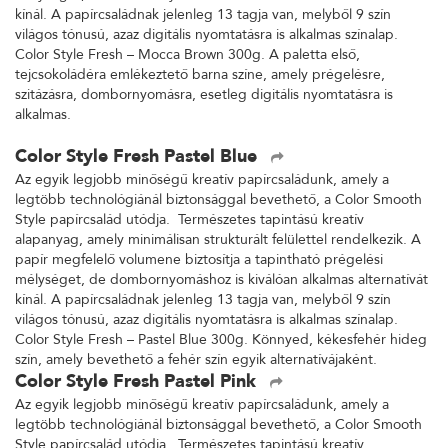
kínál. A papírcsaládnak jelenleg 13 tagja van, melyből 9 szín
világos tónusú, azaz digitális nyomtatásra is alkalmas színalap.
Color Style Fresh – Mocca Brown 300g. A paletta első,
tejcsokoládéra emlékeztető barna színe, amely prégelésre,
szitázásra, dombornyomásra, esetleg digitális nyomtatásra is
alkalmas.
Color Style Fresh Pastel Blue
Az egyik legjobb minőségű kreatív papírcsaládunk, amely a
legtöbb technológiánál biztonsággal bevethető, a Color Smooth
Style papírcsalád utódja. Természetes tapintású kreatív
alapanyag, amely minimálisan strukturált felülettel rendelkezik. A
papír megfelelő volumene biztosítja a tapintható prégelési
mélységet, de dombornyomáshoz is kiválóan alkalmas alternatívát
kínál. A papírcsaládnak jelenleg 13 tagja van, melyből 9 szín
világos tónusú, azaz digitális nyomtatásra is alkalmas színalap.
Color Style Fresh – Pastel Blue 300g. Könnyed, kékesfehér hideg
szín, amely bevethető a fehér szín egyik alternatívájaként.
Color Style Fresh Pastel Pink
Az egyik legjobb minőségű kreatív papírcsaládunk, amely a
legtöbb technológiánál biztonsággal bevethető, a Color Smooth
Style papírcsalád utódja. Természetes tapintású kreatív