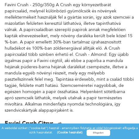
Favini Crush - 250g/350g A Crush egy környezetbarát
papírcsalád, melynél különböző gyümölcsök és növények
melléktermékeit használják fel a gyártás során, így azok szemcséi a
mázolatlan felületen keresztül láthatóvá, illetve tapinthatóvá
válnak. A papírcsaládban szereplő papírok annak megfelelően
kapták elnevezéseiket, mely növény daráléka került bele közel 15
%-ban. A papír emellett 30%-ban tartalmaz újrahasznosított
hulladékot és 100%-ban zöldenergiával állítják elő. A Crush
papírcsalád több színben érhető el. Crush - Almond: Egy újabb
izgalmas papír a Favini cégtől, aki ebbe a papírba a mandula
héjának púderes-barna héjának darálékat csempészte, illetve a
mandula egyéb növényi részeit, mely egy mélyebb
pasztellszínnek felel meg. Tapintása érdesebb, mint a család többi
tagjáé, felülete matt hatású. Szemcseméretei nagyobbak, de
egészen homogén a papír összhatása. Helyenként sötétbarna
apró szemcsék láthatók, melyek utalnak a papír természetes
mivoltára. Alkalmas mindenfajta nyomdai technológiára, így
szendvicskártyák alappapírjaként is.
Favini Crush Citrus
A weboldal sütiket ("cookie-kat") használ - amennyiben folytatja az oldal böngészését elfogadja a
Favini Crush - 250g/350g A Crush egy környezetbarát
sütik használatát.
(Cookie használat)
papírcsalád, melynél különböző gyümölcsök és növények