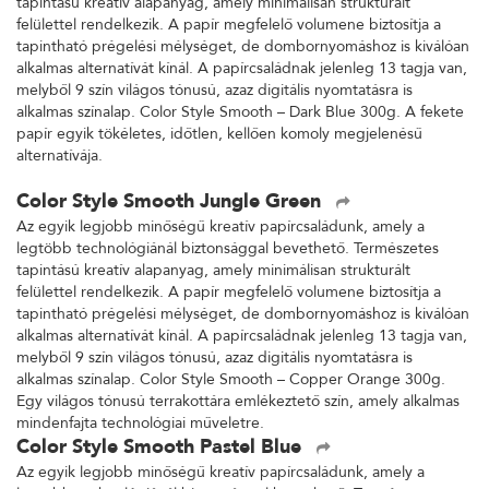
tapintású kreatív alapanyag, amely minimálisan strukturált
felülettel rendelkezik. A papír megfelelő volumene biztosítja a
tapintható prégelési mélységet, de dombornyomáshoz is kiválóan
alkalmas alternatívát kínál. A papírcsaládnak jelenleg 13 tagja van,
melyből 9 szín világos tónusú, azaz digitális nyomtatásra is
alkalmas színalap. Color Style Smooth – Dark Blue 300g. A fekete
papír egyik tökéletes, időtlen, kellően komoly megjelenésű
alternatívája.
Color Style Smooth Jungle Green
Az egyik legjobb minőségű kreatív papírcsaládunk, amely a
legtöbb technológiánál biztonsággal bevethető. Természetes
tapintású kreatív alapanyag, amely minimálisan strukturált
felülettel rendelkezik. A papír megfelelő volumene biztosítja a
tapintható prégelési mélységet, de dombornyomáshoz is kiválóan
alkalmas alternatívát kínál. A papírcsaládnak jelenleg 13 tagja van,
melyből 9 szín világos tónusú, azaz digitális nyomtatásra is
alkalmas színalap. Color Style Smooth – Copper Orange 300g.
Egy világos tónusú terrakottára emlékeztető szín, amely alkalmas
mindenfajta technológiai műveletre.
Color Style Smooth Pastel Blue
Az egyik legjobb minőségű kreatív papírcsaládunk, amely a