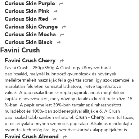
Curious Skin Purple
Curious Skin Pink
Curious Skin Red
Curious Skin Orange
Curious Skin Mocha
Curious Skin Black
Favini Crush
Favini Crush Cherry
Favini Crush - 250g/350g A Crush egy környezetbarát
papírcsalád, melynél különböző gyümölcsök és növények
melléktermékeit használják fel a gyártás során, így azok szemcséi a
mázolatlan felületen keresztül láthatóvá, illetve tapinthatóvá
válnak. A papírcsaládban szereplő papírok annak megfelelően
kapták elnevezéseiket, mely növény daráléka került bele közel 15
%-ban. A papír emellett 30%-ban tartalmaz újrahasznosított
hulladékot és 100%-ban zöldenergiával állítják elő. A Crush
papírcsalád több színben érhető el.
Crush - Cherry:
nem túl tüzes,
piros árnyalatú enyhén szemcsés papíralap. Alkalmas mindenfajta
nyomdai technológiára, így szendvicskártyák alappapírjaként is.
Favini Crush Almond