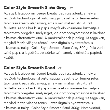
Color Style Smooth Slate Grey
Az egyik legjobb minőségű kreatív papírcsaládunk, amely a
legtöbb technológiánál biztonsággal bevethető. Természetes
tapintású kreatív alapanyag, amely minimálisan strukturált
felülettel rendelkezik. A papír megfelelő volumene biztosítja a
tapintható prégelési mélységet, de dombornyomáshoz is kiválóan
alkalmas alternatívát kínál. A papírcsaládnak jelenleg 13 tagja van,
melyből 9 szín világos tónusú, azaz digitális nyomtatásra is
alkalmas színalap. Color Style Smooth Slate Grey 300g: Palaszürke
színű papír, a legsötétebb szürke szín, amely elérhető a papírok
között.
Color Style Smooth Sand
Az egyik legjobb minőségű kreatív papírcsaládunk, amely a
legtöbb technológiánál biztonsággal bevethető. Természetes
tapintású kreatív alapanyag, amely minimálisan strukturált
felülettel rendelkezik. A papír megfelelő volumene biztosítja a
tapintható prégelési mélységet, de dombornyomáshoz is kiválóan
alkalmas alternatívát kínál. A papírcsaládnak jelenleg 13 tagja van,
melyből 9 szín világos tónusú, azaz digitális nyomtatásra is
alkalmas színalap. Color Style Smooth Sand 300g: Homokszínű,