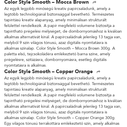
Color Style Smooth – Mocca Brown
Az egyik legjobb minőségű kreatív papírcsaládunk, amely a
legtöbb technológiánál biztonsággal bevethető. Természetes
tapintású kreatív alapanyag, amely minimálisan strukturált
felülettel rendelkezik. A papír megfelelő volumene biztosítja a
tapintható prégelési mélységet, de dombornyomáshoz is kiválóan
alkalmas alternatívát kínál. A papírcsaládnak jelenleg 13 tagja van,
melyből 9 szín világos tónusú, azaz digitális nyomtatásra is
alkalmas színalap. Color Style Smooth – Mocca Brown 300g. A
paletta első, tejcsokoládéra emlékeztető barna színe, amely
prégelésre, szitázásra, dombornyomásra, esetleg digitális
nyomtatásra is alkalmas.
Color Style Smooth – Copper Orange
Az egyik legjobb minőségű kreatív papírcsaládunk, amely a
legtöbb technológiánál biztonsággal bevethető. Természetes
tapintású kreatív alapanyag, amely minimálisan strukturált
felülettel rendelkezik. A papír megfelelő volumene biztosítja a
tapintható prégelési mélységet, de dombornyomáshoz is kiválóan
alkalmas alternatívát kínál. A papírcsaládnak jelenleg 13 tagja van,
melyből 9 szín világos tónusú, azaz digitális nyomtatásra is
alkalmas színalap. Color Style Smooth – Copper Orange 300g.
Egy világos tónusú terrakottára emlékeztető szín, amely alkalmas