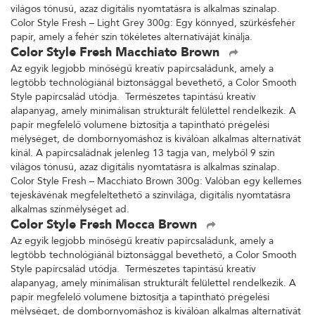
világos tónusú, azaz digitális nyomtatásra is alkalmas színalap.
Color Style Fresh – Light Grey 300g: Egy könnyed, szürkésfehér
papír, amely a fehér szín tökéletes alternatíváját kínálja.
Color Style Fresh Macchiato Brown
Az egyik legjobb minőségű kreatív papírcsaládunk, amely a
legtöbb technológiánál biztonsággal bevethető, a Color Smooth
Style papírcsalád utódja. Természetes tapintású kreatív
alapanyag, amely minimálisan strukturált felülettel rendelkezik. A
papír megfelelő volumene biztosítja a tapintható prégelési
mélységet, de dombornyomáshoz is kiválóan alkalmas alternatívát
kínál. A papírcsaládnak jelenleg 13 tagja van, melyből 9 szín
világos tónusú, azaz digitális nyomtatásra is alkalmas színalap.
Color Style Fresh – Macchiato Brown 300g: Valóban egy kellemes
tejeskávénak megfeleltethető a színvilága, digitális nyomtatásra
alkalmas színmélységet ad.
Color Style Fresh Mocca Brown
Az egyik legjobb minőségű kreatív papírcsaládunk, amely a
legtöbb technológiánál biztonsággal bevethető, a Color Smooth
Style papírcsalád utódja. Természetes tapintású kreatív
alapanyag, amely minimálisan strukturált felülettel rendelkezik. A
papír megfelelő volumene biztosítja a tapintható prégelési
mélységet, de dombornyomáshoz is kiválóan alkalmas alternatívát