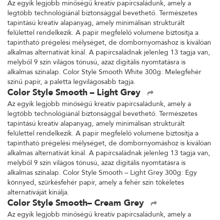
Az egyik legjobb minőségű kreatív papírcsaládunk, amely a
legtöbb technológiánál biztonsággal bevethető. Természetes
tapintású kreatív alapanyag, amely minimálisan strukturált
felülettel rendelkezik. A papír megfelelő volumene biztosítja a
tapintható prégelési mélységet, de dombornyomáshoz is kiválóan
alkalmas alternatívát kínál. A papírcsaládnak jelenleg 13 tagja van,
melyből 9 szín világos tónusú, azaz digitális nyomtatásra is
alkalmas színalap. Color Style Smooth White 300g: Melegfehér
színű papír, a paletta legvilágosabb tagja.
Color Style Smooth – Light Grey
Az egyik legjobb minőségű kreatív papírcsaládunk, amely a
legtöbb technológiánál biztonsággal bevethető. Természetes
tapintású kreatív alapanyag, amely minimálisan strukturált
felülettel rendelkezik. A papír megfelelő volumene biztosítja a
tapintható prégelési mélységet, de dombornyomáshoz is kiválóan
alkalmas alternatívát kínál. A papírcsaládnak jelenleg 13 tagja van,
melyből 9 szín világos tónusú, azaz digitális nyomtatásra is
alkalmas színalap. Color Style Smooth – Light Grey 300g: Egy
könnyed, szürkésfehér papír, amely a fehér szín tökéletes
alternatíváját kínálja.
Color Style Smooth– Cream Grey
Az egyik legjobb minőségű kreatív papírcsaládunk, amely a