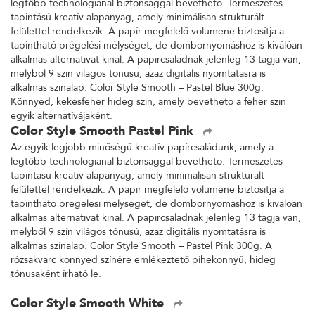
legtöbb technológiánál biztonsággal bevethető. Természetes
tapintású kreatív alapanyag, amely minimálisan strukturált
felülettel rendelkezik. A papír megfelelő volumene biztosítja a
tapintható prégelési mélységet, de dombornyomáshoz is kiválóan
alkalmas alternatívát kínál. A papírcsaládnak jelenleg 13 tagja van,
melyből 9 szín világos tónusú, azaz digitális nyomtatásra is
alkalmas színalap. Color Style Smooth – Pastel Blue 300g.
Könnyed, kékesfehér hideg szín, amely bevethető a fehér szín
egyik alternatívájaként.
Color Style Smooth Pastel Pink
Az egyik legjobb minőségű kreatív papírcsaládunk, amely a
legtöbb technológiánál biztonsággal bevethető. Természetes
tapintású kreatív alapanyag, amely minimálisan strukturált
felülettel rendelkezik. A papír megfelelő volumene biztosítja a
tapintható prégelési mélységet, de dombornyomáshoz is kiválóan
alkalmas alternatívát kínál. A papírcsaládnak jelenleg 13 tagja van,
melyből 9 szín világos tónusú, azaz digitális nyomtatásra is
alkalmas színalap. Color Style Smooth – Pastel Pink 300g. A
rózsakvarc könnyed színére emlékeztető pihekönnyű, hideg
tónusaként írható le.
Color Style Smooth White