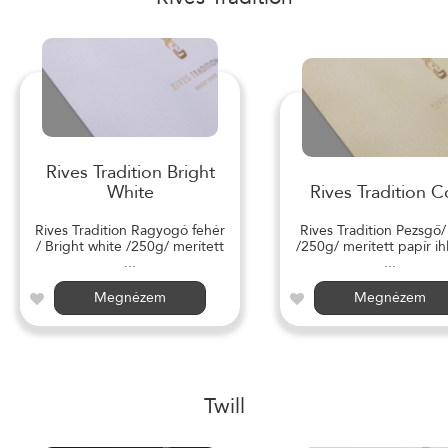
Rives Tradition Bright
White
Rives Tradition C
Rives Tradition Ragyogó fehér
Rives Tradition Pezsgő
/ Bright white /250g/ merített
/250g/ merített papír ihl
...
...
Megnézem
Megnézem
Twill