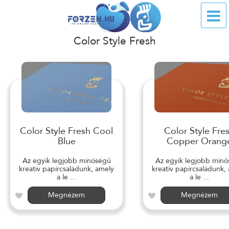
Color Style Fresh
Color Style Fresh Cool
Color Style Fre
Blue
Copper Orang
Az egyik legjobb minőségű
Az egyik legjobb min
kreatív papírcsaládunk, amely
kreatív papírcsaládunk,
a le ...
a le ...
Megnézem
Megnézem