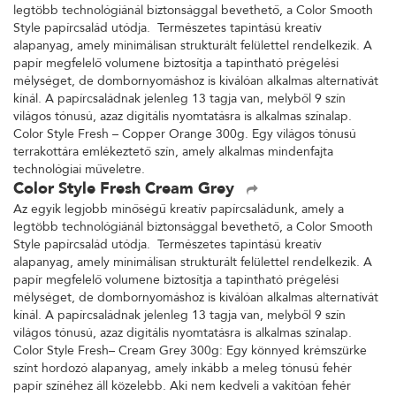
legtöbb technológiánál biztonsággal bevethető, a Color Smooth
Style papírcsalád utódja. Természetes tapintású kreatív
alapanyag, amely minimálisan strukturált felülettel rendelkezik. A
papír megfelelő volumene biztosítja a tapintható prégelési
mélységet, de dombornyomáshoz is kiválóan alkalmas alternatívát
kínál. A papírcsaládnak jelenleg 13 tagja van, melyből 9 szín
világos tónusú, azaz digitális nyomtatásra is alkalmas színalap.
Color Style Fresh – Copper Orange 300g. Egy világos tónusú
terrakottára emlékeztető szín, amely alkalmas mindenfajta
technológiai műveletre.
Color Style Fresh Cream Grey
Az egyik legjobb minőségű kreatív papírcsaládunk, amely a
legtöbb technológiánál biztonsággal bevethető, a Color Smooth
Style papírcsalád utódja. Természetes tapintású kreatív
alapanyag, amely minimálisan strukturált felülettel rendelkezik. A
papír megfelelő volumene biztosítja a tapintható prégelési
mélységet, de dombornyomáshoz is kiválóan alkalmas alternatívát
kínál. A papírcsaládnak jelenleg 13 tagja van, melyből 9 szín
világos tónusú, azaz digitális nyomtatásra is alkalmas színalap.
Color Style Fresh– Cream Grey 300g: Egy könnyed krémszürke
színt hordozó alapanyag, amely inkább a meleg tónusú fehér
papír színéhez áll közelebb. Aki nem kedveli a vakítóan fehér