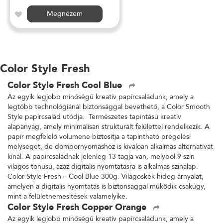
Megnézem
Color Style Fresh
Color Style Fresh Cool Blue
Az egyik legjobb minőségű kreatív papírcsaládunk, amely a
legtöbb technológiánál biztonsággal bevethető, a Color Smooth
Style papírcsalád utódja. Természetes tapintású kreatív
alapanyag, amely minimálisan strukturált felülettel rendelkezik. A
papír megfelelő volumene biztosítja a tapintható prégelési
mélységet, de dombornyomáshoz is kiválóan alkalmas alternatívát
kínál. A papírcsaládnak jelenleg 13 tagja van, melyből 9 szín
világos tónusú, azaz digitális nyomtatásra is alkalmas színalap.
Color Style Fresh – Cool Blue 300g. Világoskék hideg árnyalat,
amelyen a digitális nyomtatás is biztonsággal működik csakúgy,
mint a felületnemesítések valamelyike.
Color Style Fresh Copper Orange
Az egyik legjobb minőségű kreatív papírcsaládunk, amely a