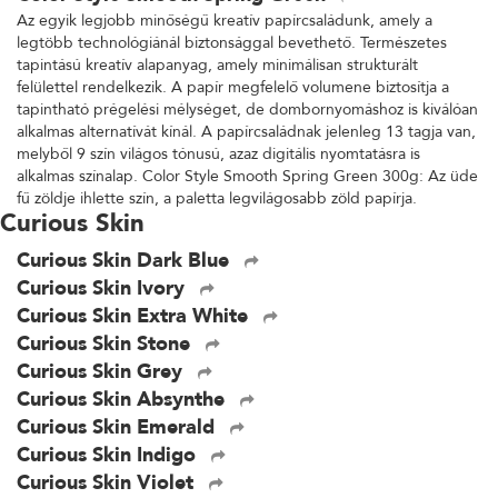
Az egyik legjobb minőségű kreatív papírcsaládunk, amely a
legtöbb technológiánál biztonsággal bevethető. Természetes
tapintású kreatív alapanyag, amely minimálisan strukturált
felülettel rendelkezik. A papír megfelelő volumene biztosítja a
tapintható prégelési mélységet, de dombornyomáshoz is kiválóan
alkalmas alternatívát kínál. A papírcsaládnak jelenleg 13 tagja van,
melyből 9 szín világos tónusú, azaz digitális nyomtatásra is
alkalmas színalap. Color Style Smooth Spring Green 300g: Az üde
fű zöldje ihlette szín, a paletta legvilágosabb zöld papírja.
Curious Skin
Curious Skin Dark Blue
Curious Skin Ivory
Curious Skin Extra White
Curious Skin Stone
Curious Skin Grey
Curious Skin Absynthe
Curious Skin Emerald
Curious Skin Indigo
Curious Skin Violet