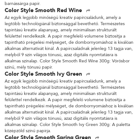
barnássárga papír.
Color Style Smooth Red Wine
Az egyik legjobb minőségű kreatív papírcsaládunk, amely a
legtöbb technológiánál biztonsággal bevethető. Természetes
tapintású kreatív alapanyag, amely minimálisan strukturált
felülettel rendelkezik. A papír megfelelő volumene biztosítja a
tapintható prégelési mélységet, de dombornyomáshoz is kiválóan
alkalmas alternatívát kínál. A papírcsaládnak jelenleg 13 tagja van,
melyből 9 szín világos tónusú, azaz digitális nyomtatásra is
alkalmas színalap. Color Style Smooth Red Wine 300g: Vörösbor
színű, mély tónusú papír.
Color Style Smooth Ivy Green
Az egyik legjobb minőségű kreatív papírcsaládunk, amely a
legtöbb technológiánál biztonsággal bevethető. Természetes
tapintású kreatív alapanyag, amely minimálisan strukturált
felülettel rendelkezik. A papír megfelelő volumene biztosítja a
tapintható prégelési mélységet, de dombornyomáshoz is kiválóan
alkalmas alternatívát kínál. A papírcsaládnak jelenleg 13 tagja van,
melyből 9 szín világos tónusú, azaz digitális nyomtatásra is
alkalmas színalap. Color Style Smooth Ivy Green 300g: A paletta
középzöld színű papírja.
Color Style Smooth Spring Green