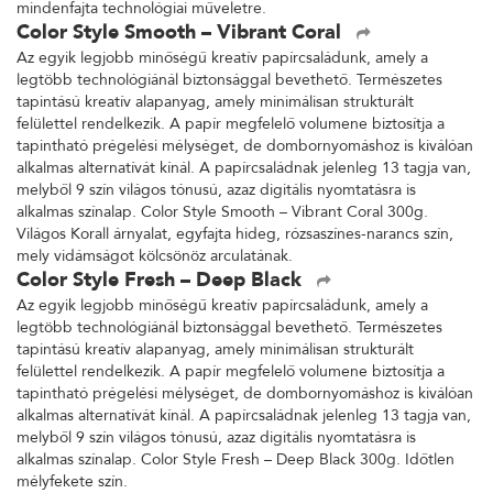
mindenfajta technológiai műveletre.
Color Style Smooth – Vibrant Coral
Az egyik legjobb minőségű kreatív papírcsaládunk, amely a
legtöbb technológiánál biztonsággal bevethető. Természetes
tapintású kreatív alapanyag, amely minimálisan strukturált
felülettel rendelkezik. A papír megfelelő volumene biztosítja a
tapintható prégelési mélységet, de dombornyomáshoz is kiválóan
alkalmas alternatívát kínál. A papírcsaládnak jelenleg 13 tagja van,
melyből 9 szín világos tónusú, azaz digitális nyomtatásra is
alkalmas színalap. Color Style Smooth – Vibrant Coral 300g.
Világos Korall árnyalat, egyfajta hideg, rózsaszínes-narancs szín,
mely vidámságot kölcsönöz arculatának.
Color Style Fresh – Deep Black
Az egyik legjobb minőségű kreatív papírcsaládunk, amely a
legtöbb technológiánál biztonsággal bevethető. Természetes
tapintású kreatív alapanyag, amely minimálisan strukturált
felülettel rendelkezik. A papír megfelelő volumene biztosítja a
tapintható prégelési mélységet, de dombornyomáshoz is kiválóan
alkalmas alternatívát kínál. A papírcsaládnak jelenleg 13 tagja van,
melyből 9 szín világos tónusú, azaz digitális nyomtatásra is
alkalmas színalap. Color Style Fresh – Deep Black 300g. Időtlen
mélyfekete szín.