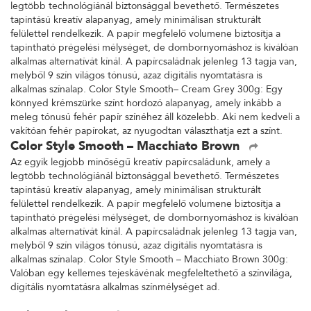
legtöbb technológiánál biztonsággal bevethető. Természetes
tapintású kreatív alapanyag, amely minimálisan strukturált
felülettel rendelkezik. A papír megfelelő volumene biztosítja a
tapintható prégelési mélységet, de dombornyomáshoz is kiválóan
alkalmas alternatívát kínál. A papírcsaládnak jelenleg 13 tagja van,
melyből 9 szín világos tónusú, azaz digitális nyomtatásra is
alkalmas színalap. Color Style Smooth– Cream Grey 300g: Egy
könnyed krémszürke színt hordozó alapanyag, amely inkább a
meleg tónusú fehér papír színéhez áll közelebb. Aki nem kedveli a
vakítóan fehér papírokat, az nyugodtan választhatja ezt a színt.
Color Style Smooth – Macchiato Brown
Az egyik legjobb minőségű kreatív papírcsaládunk, amely a
legtöbb technológiánál biztonsággal bevethető. Természetes
tapintású kreatív alapanyag, amely minimálisan strukturált
felülettel rendelkezik. A papír megfelelő volumene biztosítja a
tapintható prégelési mélységet, de dombornyomáshoz is kiválóan
alkalmas alternatívát kínál. A papírcsaládnak jelenleg 13 tagja van,
melyből 9 szín világos tónusú, azaz digitális nyomtatásra is
alkalmas színalap. Color Style Smooth – Macchiato Brown 300g:
Valóban egy kellemes tejeskávénak megfeleltethető a színvilága,
digitális nyomtatásra alkalmas színmélységet ad.