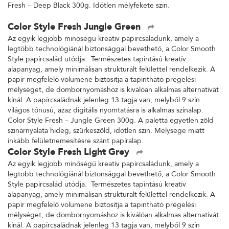
Fresh – Deep Black 300g. Időtlen mélyfekete szín.
Color Style Fresh Jungle Green
Az egyik legjobb minőségű kreatív papírcsaládunk, amely a
legtöbb technológiánál biztonsággal bevethető, a Color Smooth
Style papírcsalád utódja. Természetes tapintású kreatív
alapanyag, amely minimálisan strukturált felülettel rendelkezik. A
papír megfelelő volumene biztosítja a tapintható prégelési
mélységet, de dombornyomáshoz is kiválóan alkalmas alternatívát
kínál. A papírcsaládnak jelenleg 13 tagja van, melyből 9 szín
világos tónusú, azaz digitális nyomtatásra is alkalmas színalap.
Color Style Fresh – Jungle Green 300g. A paletta egyetlen zöld
színárnyalata hideg, szürkészöld, időtlen szín. Mélysége miatt
inkább felületnemesítésre szánt papíralap.
Color Style Fresh Light Grey
Az egyik legjobb minőségű kreatív papírcsaládunk, amely a
legtöbb technológiánál biztonsággal bevethető, a Color Smooth
Style papírcsalád utódja. Természetes tapintású kreatív
alapanyag, amely minimálisan strukturált felülettel rendelkezik. A
papír megfelelő volumene biztosítja a tapintható prégelési
mélységet, de dombornyomáshoz is kiválóan alkalmas alternatívát
kínál. A papírcsaládnak jelenleg 13 tagja van, melyből 9 szín