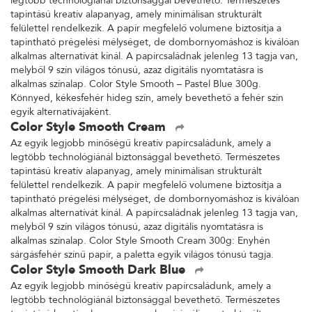
legtöbb technológiánál biztonsággal bevethető. Természetes
tapintású kreatív alapanyag, amely minimálisan strukturált
felülettel rendelkezik. A papír megfelelő volumene biztosítja a
tapintható prégelési mélységet, de dombornyomáshoz is kiválóan
alkalmas alternatívát kínál. A papírcsaládnak jelenleg 13 tagja van,
melyből 9 szín világos tónusú, azaz digitális nyomtatásra is
alkalmas színalap. Color Style Smooth – Pastel Blue 300g.
Könnyed, kékesfehér hideg szín, amely bevethető a fehér szín
egyik alternatívájaként.
Color Style Smooth Cream
Az egyik legjobb minőségű kreatív papírcsaládunk, amely a
legtöbb technológiánál biztonsággal bevethető. Természetes
tapintású kreatív alapanyag, amely minimálisan strukturált
felülettel rendelkezik. A papír megfelelő volumene biztosítja a
tapintható prégelési mélységet, de dombornyomáshoz is kiválóan
alkalmas alternatívát kínál. A papírcsaládnak jelenleg 13 tagja van,
melyből 9 szín világos tónusú, azaz digitális nyomtatásra is
alkalmas színalap. Color Style Smooth Cream 300g: Enyhén
sárgásfehér színű papír, a paletta egyik világos tónusú tagja.
Color Style Smooth Dark Blue
Az egyik legjobb minőségű kreatív papírcsaládunk, amely a
legtöbb technológiánál biztonsággal bevethető. Természetes