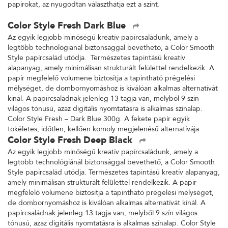
papírokat, az nyugodtan választhatja ezt a színt.
Color Style Fresh Dark Blue
Az egyik legjobb minőségű kreatív papírcsaládunk, amely a
legtöbb technológiánál biztonsággal bevethető, a Color Smooth
Style papírcsalád utódja. Természetes tapintású kreatív
alapanyag, amely minimálisan strukturált felülettel rendelkezik. A
papír megfelelő volumene biztosítja a tapintható prégelési
mélységet, de dombornyomáshoz is kiválóan alkalmas alternatívát
kínál. A papírcsaládnak jelenleg 13 tagja van, melyből 9 szín
világos tónusú, azaz digitális nyomtatásra is alkalmas színalap.
Color Style Fresh – Dark Blue 300g. A fekete papír egyik
tökéletes, időtlen, kellően komoly megjelenésű alternatívája.
Color Style Fresh Deep Black
Az egyik legjobb minőségű kreatív papírcsaládunk, amely a
legtöbb technológiánál biztonsággal bevethető, a Color Smooth
Style papírcsalád utódja. Természetes tapintású kreatív alapanyag,
amely minimálisan strukturált felülettel rendelkezik. A papír
megfelelő volumene biztosítja a tapintható prégelési mélységet,
de dombornyomáshoz is kiválóan alkalmas alternatívát kínál. A
papírcsaládnak jelenleg 13 tagja van, melyből 9 szín világos
tónusú, azaz digitális nyomtatásra is alkalmas színalap. Color Style