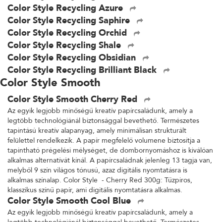
Color Style Recycling Azure
Color Style Recycling Saphire
Color Style Recycling Orchid
Color Style Recycling Shale
Color Style Recycling Obsidian
Color Style Recycling Brilliant Black
Color Style Smooth
Color Style Smooth Cherry Red
Az egyik legjobb minőségű kreatív papírcsaládunk, amely a
legtöbb technológiánál biztonsággal bevethető. Természetes
tapintású kreatív alapanyag, amely minimálisan strukturált
felülettel rendelkezik. A papír megfelelő volumene biztosítja a
tapintható prégelési mélységet, de dombornyomáshoz is kiválóan
alkalmas alternatívát kínál. A papírcsaládnak jelenleg 13 tagja van,
melyből 9 szín világos tónusú, azaz digitális nyomtatásra is
alkalmas színalap. Color Style - Cherry Red 300g: Tűzpiros,
klasszikus színű papír, ami digitális nyomtatásra alkalmas.
Color Style Smooth Cool Blue
Az egyik legjobb minőségű kreatív papírcsaládunk, amely a