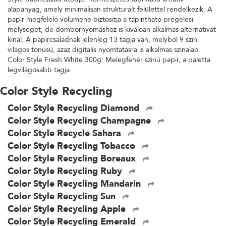
alapanyag, amely minimálisan strukturált felülettel rendelkezik. A
papír megfelelő volumene biztosítja a tapintható prégelési
mélységet, de dombornyomáshoz is kiválóan alkalmas alternatívát
kínál. A papírcsaládnak jelenleg 13 tagja van, melyből 9 szín
világos tónusú, azaz digitális nyomtatásra is alkalmas színalap.
Color Style Fresh White 300g: Melegfehér színű papír, a paletta
legvilágosabb tagja.
Color Style Recycling
Color Style Recycling Diamond
Color Style Recycling Champagne
Color Style Recycle Sahara
Color Style Recycling Tobacco
Color Style Recycling Boreaux
Color Style Recycling Ruby
Color Style Recycling Mandarin
Color Style Recycling Sun
Color Style Recycling Apple
Color Style Recycling Emerald