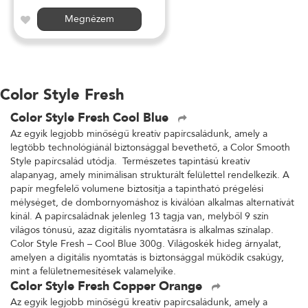
Megnézem
Color Style Fresh
Color Style Fresh Cool Blue
Az egyik legjobb minőségű kreatív papírcsaládunk, amely a
legtöbb technológiánál biztonsággal bevethető, a Color Smooth
Style papírcsalád utódja. Természetes tapintású kreatív
alapanyag, amely minimálisan strukturált felülettel rendelkezik. A
papír megfelelő volumene biztosítja a tapintható prégelési
mélységet, de dombornyomáshoz is kiválóan alkalmas alternatívát
kínál. A papírcsaládnak jelenleg 13 tagja van, melyből 9 szín
világos tónusú, azaz digitális nyomtatásra is alkalmas színalap.
Color Style Fresh – Cool Blue 300g. Világoskék hideg árnyalat,
amelyen a digitális nyomtatás is biztonsággal működik csakúgy,
mint a felületnemesítések valamelyike.
Color Style Fresh Copper Orange
Az egyik legjobb minőségű kreatív papírcsaládunk, amely a