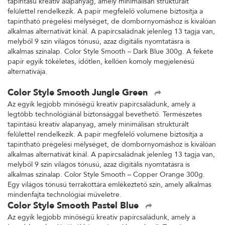
tapintású kreatív alapanyag, amely minimálisan strukturált
felülettel rendelkezik. A papír megfelelő volumene biztosítja a
tapintható prégelési mélységet, de dombornyomáshoz is kiválóan
alkalmas alternatívát kínál. A papírcsaládnak jelenleg 13 tagja van,
melyből 9 szín világos tónusú, azaz digitális nyomtatásra is
alkalmas színalap. Color Style Smooth – Dark Blue 300g. A fekete
papír egyik tökéletes, időtlen, kellően komoly megjelenésű
alternatívája.
Color Style Smooth Jungle Green
Az egyik legjobb minőségű kreatív papírcsaládunk, amely a
legtöbb technológiánál biztonsággal bevethető. Természetes
tapintású kreatív alapanyag, amely minimálisan strukturált
felülettel rendelkezik. A papír megfelelő volumene biztosítja a
tapintható prégelési mélységet, de dombornyomáshoz is kiválóan
alkalmas alternatívát kínál. A papírcsaládnak jelenleg 13 tagja van,
melyből 9 szín világos tónusú, azaz digitális nyomtatásra is
alkalmas színalap. Color Style Smooth – Copper Orange 300g.
Egy világos tónusú terrakottára emlékeztető szín, amely alkalmas
mindenfajta technológiai műveletre.
Color Style Smooth Pastel Blue
Az egyik legjobb minőségű kreatív papírcsaládunk, amely a