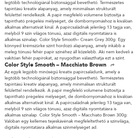
legtöbb technológiánál biztonsággal bevethető. Természetes
tapintású kreatív alapanyag, amely minimálisan strukturált
felülettel rendelkezik. A papír megfelelő volumene biztosítja a
tapintható prégelési mélységet, de dombornyomáshoz is kiválóan
alkalmas alternatívát kínál. A papírcsaládnak jelenleg 13 tagja van,
melyből 9 szín világos tónusú, azaz digitális nyomtatásra is
alkalmas színalap. Color Style Smooth– Cream Grey 300g: Egy
könnyed krémszürke színt hordozó alapanyag, amely inkább a
meleg tónusú fehér papír színéhez áll közelebb. Aki nem kedveli a
vakítóan fehér papírokat, az nyugodtan választhatja ezt a színt.
Color Style Smooth – Macchiato Brown
Az egyik legjobb minőségű kreatív papírcsaládunk, amely a
legtöbb technológiánál biztonsággal bevethető. Természetes
tapintású kreatív alapanyag, amely minimálisan strukturált
felülettel rendelkezik. A papír megfelelő volumene biztosítja a
tapintható prégelési mélységet, de dombornyomáshoz is kiválóan
alkalmas alternatívát kínál. A papírcsaládnak jelenleg 13 tagja van,
melyből 9 szín világos tónusú, azaz digitális nyomtatásra is
alkalmas színalap. Color Style Smooth – Macchiato Brown 300g:
Valóban egy kellemes tejeskávénak megfeleltethető a színvilága,
digitális nyomtatásra alkalmas színmélységet ad.