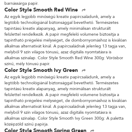
barnássárga papír.
Color Style Smooth Red Wine
Az egyik legjobb minőségű kreatív papírcsaládunk, amely a
legtöbb technológiánál biztonsággal bevethető. Természetes
tapintású kreatív alapanyag, amely minimálisan strukturált
felülettel rendelkezik. A papír megfelelő volumene biztosítja a
tapintható prégelési mélységet, de dombornyomáshoz is kiválóan
alkalmas alternatívát kínál. A papírcsaládnak jelenleg 13 tagja van,
melyből 9 szín világos tónusú, azaz digitális nyomtatásra is
alkalmas színalap. Color Style Smooth Red Wine 300g: Vörösbor
színű, mély tónusú papír.
Color Style Smooth Ivy Green
Az egyik legjobb minőségű kreatív papírcsaládunk, amely a
legtöbb technológiánál biztonsággal bevethető. Természetes
tapintású kreatív alapanyag, amely minimálisan strukturált
felülettel rendelkezik. A papír megfelelő volumene biztosítja a
tapintható prégelési mélységet, de dombornyomáshoz is kiválóan
alkalmas alternatívát kínál. A papírcsaládnak jelenleg 13 tagja van,
melyből 9 szín világos tónusú, azaz digitális nyomtatásra is
alkalmas színalap. Color Style Smooth Ivy Green 300g: A paletta
középzöld színű papírja.
Color Style Smooth Spring Green