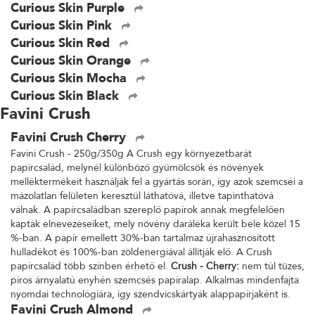
Curious Skin Purple
Curious Skin Pink
Curious Skin Red
Curious Skin Orange
Curious Skin Mocha
Curious Skin Black
Favini Crush
Favini Crush Cherry
Favini Crush - 250g/350g A Crush egy környezetbarát
papírcsalád, melynél különböző gyümölcsök és növények
melléktermékeit használják fel a gyártás során, így azok szemcséi a
mázolatlan felületen keresztül láthatóvá, illetve tapinthatóvá
válnak. A papírcsaládban szereplő papírok annak megfelelően
kapták elnevezéseiket, mely növény daráléka került bele közel 15
%-ban. A papír emellett 30%-ban tartalmaz újrahasznosított
hulladékot és 100%-ban zöldenergiával állítják elő. A Crush
papírcsalád több színben érhető el.
Crush - Cherry:
nem túl tüzes,
piros árnyalatú enyhén szemcsés papíralap. Alkalmas mindenfajta
nyomdai technológiára, így szendvicskártyák alappapírjaként is.
Favini Crush Almond