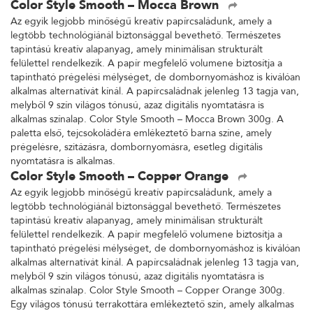
Color Style Smooth – Mocca Brown
Az egyik legjobb minőségű kreatív papírcsaládunk, amely a
legtöbb technológiánál biztonsággal bevethető. Természetes
tapintású kreatív alapanyag, amely minimálisan strukturált
felülettel rendelkezik. A papír megfelelő volumene biztosítja a
tapintható prégelési mélységet, de dombornyomáshoz is kiválóan
alkalmas alternatívát kínál. A papírcsaládnak jelenleg 13 tagja van,
melyből 9 szín világos tónusú, azaz digitális nyomtatásra is
alkalmas színalap. Color Style Smooth – Mocca Brown 300g. A
paletta első, tejcsokoládéra emlékeztető barna színe, amely
prégelésre, szitázásra, dombornyomásra, esetleg digitális
nyomtatásra is alkalmas.
Color Style Smooth – Copper Orange
Az egyik legjobb minőségű kreatív papírcsaládunk, amely a
legtöbb technológiánál biztonsággal bevethető. Természetes
tapintású kreatív alapanyag, amely minimálisan strukturált
felülettel rendelkezik. A papír megfelelő volumene biztosítja a
tapintható prégelési mélységet, de dombornyomáshoz is kiválóan
alkalmas alternatívát kínál. A papírcsaládnak jelenleg 13 tagja van,
melyből 9 szín világos tónusú, azaz digitális nyomtatásra is
alkalmas színalap. Color Style Smooth – Copper Orange 300g.
Egy világos tónusú terrakottára emlékeztető szín, amely alkalmas