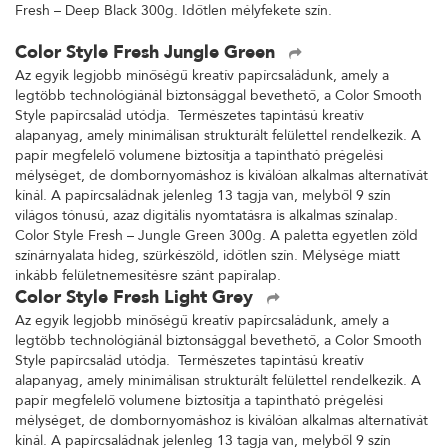
Fresh – Deep Black 300g. Időtlen mélyfekete szín.
Color Style Fresh Jungle Green
Az egyik legjobb minőségű kreatív papírcsaládunk, amely a
legtöbb technológiánál biztonsággal bevethető, a Color Smooth
Style papírcsalád utódja. Természetes tapintású kreatív
alapanyag, amely minimálisan strukturált felülettel rendelkezik. A
papír megfelelő volumene biztosítja a tapintható prégelési
mélységet, de dombornyomáshoz is kiválóan alkalmas alternatívát
kínál. A papírcsaládnak jelenleg 13 tagja van, melyből 9 szín
világos tónusú, azaz digitális nyomtatásra is alkalmas színalap.
Color Style Fresh – Jungle Green 300g. A paletta egyetlen zöld
színárnyalata hideg, szürkészöld, időtlen szín. Mélysége miatt
inkább felületnemesítésre szánt papíralap.
Color Style Fresh Light Grey
Az egyik legjobb minőségű kreatív papírcsaládunk, amely a
legtöbb technológiánál biztonsággal bevethető, a Color Smooth
Style papírcsalád utódja. Természetes tapintású kreatív
alapanyag, amely minimálisan strukturált felülettel rendelkezik. A
papír megfelelő volumene biztosítja a tapintható prégelési
mélységet, de dombornyomáshoz is kiválóan alkalmas alternatívát
kínál. A papírcsaládnak jelenleg 13 tagja van, melyből 9 szín