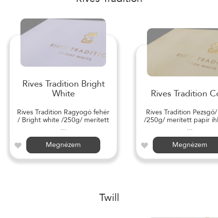
Rives Tradition Bright
White
Rives Tradition C
Rives Tradition Ragyogó fehér
Rives Tradition Pezsgő
/ Bright white /250g/ merített
/250g/ merített papír ihl
...
...
Megnézem
Megnézem
Twill