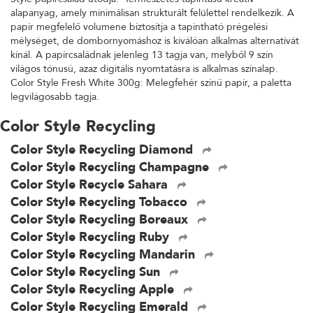
alapanyag, amely minimálisan strukturált felülettel rendelkezik. A
papír megfelelő volumene biztosítja a tapintható prégelési
mélységet, de dombornyomáshoz is kiválóan alkalmas alternatívát
kínál. A papírcsaládnak jelenleg 13 tagja van, melyből 9 szín
világos tónusú, azaz digitális nyomtatásra is alkalmas színalap.
Color Style Fresh White 300g: Melegfehér színű papír, a paletta
legvilágosabb tagja.
Color Style Recycling
Color Style Recycling Diamond
Color Style Recycling Champagne
Color Style Recycle Sahara
Color Style Recycling Tobacco
Color Style Recycling Boreaux
Color Style Recycling Ruby
Color Style Recycling Mandarin
Color Style Recycling Sun
Color Style Recycling Apple
Color Style Recycling Emerald