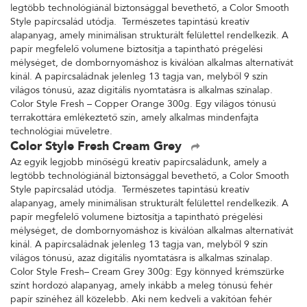
legtöbb technológiánál biztonsággal bevethető, a Color Smooth
Style papírcsalád utódja. Természetes tapintású kreatív
alapanyag, amely minimálisan strukturált felülettel rendelkezik. A
papír megfelelő volumene biztosítja a tapintható prégelési
mélységet, de dombornyomáshoz is kiválóan alkalmas alternatívát
kínál. A papírcsaládnak jelenleg 13 tagja van, melyből 9 szín
világos tónusú, azaz digitális nyomtatásra is alkalmas színalap.
Color Style Fresh – Copper Orange 300g. Egy világos tónusú
terrakottára emlékeztető szín, amely alkalmas mindenfajta
technológiai műveletre.
Color Style Fresh Cream Grey
Az egyik legjobb minőségű kreatív papírcsaládunk, amely a
legtöbb technológiánál biztonsággal bevethető, a Color Smooth
Style papírcsalád utódja. Természetes tapintású kreatív
alapanyag, amely minimálisan strukturált felülettel rendelkezik. A
papír megfelelő volumene biztosítja a tapintható prégelési
mélységet, de dombornyomáshoz is kiválóan alkalmas alternatívát
kínál. A papírcsaládnak jelenleg 13 tagja van, melyből 9 szín
világos tónusú, azaz digitális nyomtatásra is alkalmas színalap.
Color Style Fresh– Cream Grey 300g: Egy könnyed krémszürke
színt hordozó alapanyag, amely inkább a meleg tónusú fehér
papír színéhez áll közelebb. Aki nem kedveli a vakítóan fehér