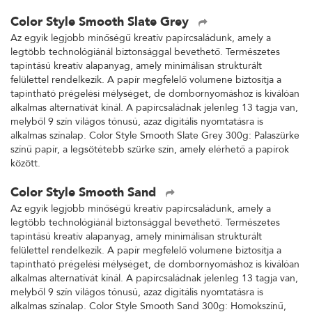
Color Style Smooth Slate Grey
Az egyik legjobb minőségű kreatív papírcsaládunk, amely a
legtöbb technológiánál biztonsággal bevethető. Természetes
tapintású kreatív alapanyag, amely minimálisan strukturált
felülettel rendelkezik. A papír megfelelő volumene biztosítja a
tapintható prégelési mélységet, de dombornyomáshoz is kiválóan
alkalmas alternatívát kínál. A papírcsaládnak jelenleg 13 tagja van,
melyből 9 szín világos tónusú, azaz digitális nyomtatásra is
alkalmas színalap. Color Style Smooth Slate Grey 300g: Palaszürke
színű papír, a legsötétebb szürke szín, amely elérhető a papírok
között.
Color Style Smooth Sand
Az egyik legjobb minőségű kreatív papírcsaládunk, amely a
legtöbb technológiánál biztonsággal bevethető. Természetes
tapintású kreatív alapanyag, amely minimálisan strukturált
felülettel rendelkezik. A papír megfelelő volumene biztosítja a
tapintható prégelési mélységet, de dombornyomáshoz is kiválóan
alkalmas alternatívát kínál. A papírcsaládnak jelenleg 13 tagja van,
melyből 9 szín világos tónusú, azaz digitális nyomtatásra is
alkalmas színalap. Color Style Smooth Sand 300g: Homokszínű,