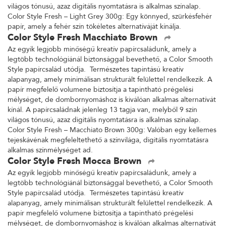
világos tónusú, azaz digitális nyomtatásra is alkalmas színalap.
Color Style Fresh – Light Grey 300g: Egy könnyed, szürkésfehér
papír, amely a fehér szín tökéletes alternatíváját kínálja.
Color Style Fresh Macchiato Brown
Az egyik legjobb minőségű kreatív papírcsaládunk, amely a
legtöbb technológiánál biztonsággal bevethető, a Color Smooth
Style papírcsalád utódja. Természetes tapintású kreatív
alapanyag, amely minimálisan strukturált felülettel rendelkezik. A
papír megfelelő volumene biztosítja a tapintható prégelési
mélységet, de dombornyomáshoz is kiválóan alkalmas alternatívát
kínál. A papírcsaládnak jelenleg 13 tagja van, melyből 9 szín
világos tónusú, azaz digitális nyomtatásra is alkalmas színalap.
Color Style Fresh – Macchiato Brown 300g: Valóban egy kellemes
tejeskávénak megfeleltethető a színvilága, digitális nyomtatásra
alkalmas színmélységet ad.
Color Style Fresh Mocca Brown
Az egyik legjobb minőségű kreatív papírcsaládunk, amely a
legtöbb technológiánál biztonsággal bevethető, a Color Smooth
Style papírcsalád utódja. Természetes tapintású kreatív
alapanyag, amely minimálisan strukturált felülettel rendelkezik. A
papír megfelelő volumene biztosítja a tapintható prégelési
mélységet, de dombornyomáshoz is kiválóan alkalmas alternatívát