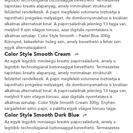
legtöbb technológiánál biztonsággal bevethető. Természetes
tapintású kreatív alapanyag, amely minimálisan strukturált
felülettel rendelkezik. A papír megfelelő volumene biztosítja a
tapintható prégelési mélységet, de dombornyomáshoz is kiválóan
alkalmas alternatívát kínál. A papírcsaládnak jelenleg 13 tagja van,
melyből 9 szín világos tónusú, azaz digitális nyomtatásra is
alkalmas színalap. Color Style Smooth – Pastel Blue 300g.
Könnyed, kékesfehér hideg szín, amely bevethető a fehér szín
egyik alternatívájaként.
Color Style Smooth Cream
Az egyik legjobb minőségű kreatív papírcsaládunk, amely a
legtöbb technológiánál biztonsággal bevethető. Természetes
tapintású kreatív alapanyag, amely minimálisan strukturált
felülettel rendelkezik. A papír megfelelő volumene biztosítja a
tapintható prégelési mélységet, de dombornyomáshoz is kiválóan
alkalmas alternatívát kínál. A papírcsaládnak jelenleg 13 tagja van,
melyből 9 szín világos tónusú, azaz digitális nyomtatásra is
alkalmas színalap. Color Style Smooth Cream 300g: Enyhén
sárgásfehér színű papír, a paletta egyik világos tónusú tagja.
Color Style Smooth Dark Blue
Az egyik legjobb minőségű kreatív papírcsaládunk, amely a
legtöbb technológiánál biztonsággal bevethető. Természetes