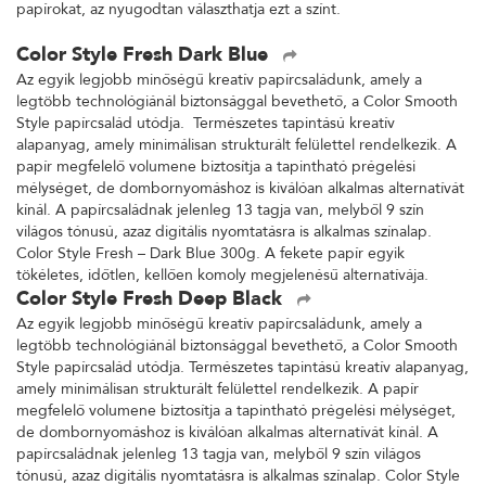
papírokat, az nyugodtan választhatja ezt a színt.
Color Style Fresh Dark Blue
Az egyik legjobb minőségű kreatív papírcsaládunk, amely a
legtöbb technológiánál biztonsággal bevethető, a Color Smooth
Style papírcsalád utódja. Természetes tapintású kreatív
alapanyag, amely minimálisan strukturált felülettel rendelkezik. A
papír megfelelő volumene biztosítja a tapintható prégelési
mélységet, de dombornyomáshoz is kiválóan alkalmas alternatívát
kínál. A papírcsaládnak jelenleg 13 tagja van, melyből 9 szín
világos tónusú, azaz digitális nyomtatásra is alkalmas színalap.
Color Style Fresh – Dark Blue 300g. A fekete papír egyik
tökéletes, időtlen, kellően komoly megjelenésű alternatívája.
Color Style Fresh Deep Black
Az egyik legjobb minőségű kreatív papírcsaládunk, amely a
legtöbb technológiánál biztonsággal bevethető, a Color Smooth
Style papírcsalád utódja. Természetes tapintású kreatív alapanyag,
amely minimálisan strukturált felülettel rendelkezik. A papír
megfelelő volumene biztosítja a tapintható prégelési mélységet,
de dombornyomáshoz is kiválóan alkalmas alternatívát kínál. A
papírcsaládnak jelenleg 13 tagja van, melyből 9 szín világos
tónusú, azaz digitális nyomtatásra is alkalmas színalap. Color Style