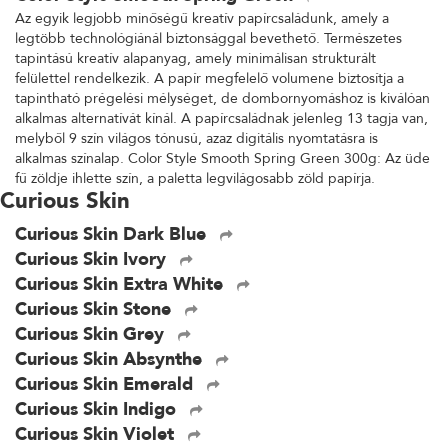
Az egyik legjobb minőségű kreatív papírcsaládunk, amely a
legtöbb technológiánál biztonsággal bevethető. Természetes
tapintású kreatív alapanyag, amely minimálisan strukturált
felülettel rendelkezik. A papír megfelelő volumene biztosítja a
tapintható prégelési mélységet, de dombornyomáshoz is kiválóan
alkalmas alternatívát kínál. A papírcsaládnak jelenleg 13 tagja van,
melyből 9 szín világos tónusú, azaz digitális nyomtatásra is
alkalmas színalap. Color Style Smooth Spring Green 300g: Az üde
fű zöldje ihlette szín, a paletta legvilágosabb zöld papírja.
Curious Skin
Curious Skin Dark Blue
Curious Skin Ivory
Curious Skin Extra White
Curious Skin Stone
Curious Skin Grey
Curious Skin Absynthe
Curious Skin Emerald
Curious Skin Indigo
Curious Skin Violet