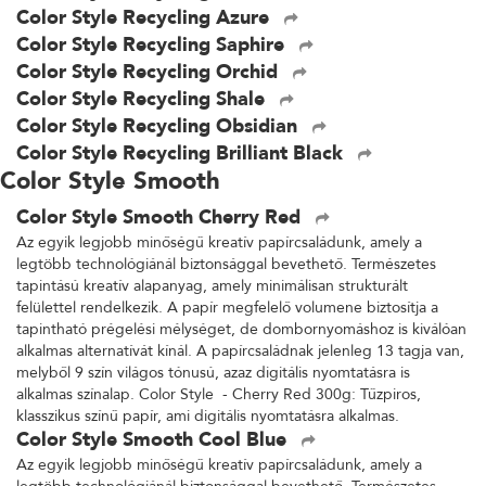
Color Style Recycling Azure
Color Style Recycling Saphire
Color Style Recycling Orchid
Color Style Recycling Shale
Color Style Recycling Obsidian
Color Style Recycling Brilliant Black
Color Style Smooth
Color Style Smooth Cherry Red
Az egyik legjobb minőségű kreatív papírcsaládunk, amely a
legtöbb technológiánál biztonsággal bevethető. Természetes
tapintású kreatív alapanyag, amely minimálisan strukturált
felülettel rendelkezik. A papír megfelelő volumene biztosítja a
tapintható prégelési mélységet, de dombornyomáshoz is kiválóan
alkalmas alternatívát kínál. A papírcsaládnak jelenleg 13 tagja van,
melyből 9 szín világos tónusú, azaz digitális nyomtatásra is
alkalmas színalap. Color Style - Cherry Red 300g: Tűzpiros,
klasszikus színű papír, ami digitális nyomtatásra alkalmas.
Color Style Smooth Cool Blue
Az egyik legjobb minőségű kreatív papírcsaládunk, amely a