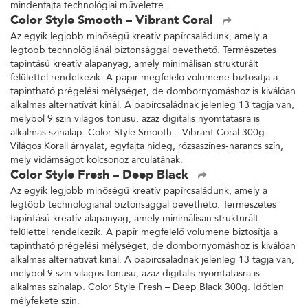
mindenfajta technológiai műveletre.
Color Style Smooth – Vibrant Coral
Az egyik legjobb minőségű kreatív papírcsaládunk, amely a
legtöbb technológiánál biztonsággal bevethető. Természetes
tapintású kreatív alapanyag, amely minimálisan strukturált
felülettel rendelkezik. A papír megfelelő volumene biztosítja a
tapintható prégelési mélységet, de dombornyomáshoz is kiválóan
alkalmas alternatívát kínál. A papírcsaládnak jelenleg 13 tagja van,
melyből 9 szín világos tónusú, azaz digitális nyomtatásra is
alkalmas színalap. Color Style Smooth – Vibrant Coral 300g.
Világos Korall árnyalat, egyfajta hideg, rózsaszínes-narancs szín,
mely vidámságot kölcsönöz arculatának.
Color Style Fresh – Deep Black
Az egyik legjobb minőségű kreatív papírcsaládunk, amely a
legtöbb technológiánál biztonsággal bevethető. Természetes
tapintású kreatív alapanyag, amely minimálisan strukturált
felülettel rendelkezik. A papír megfelelő volumene biztosítja a
tapintható prégelési mélységet, de dombornyomáshoz is kiválóan
alkalmas alternatívát kínál. A papírcsaládnak jelenleg 13 tagja van,
melyből 9 szín világos tónusú, azaz digitális nyomtatásra is
alkalmas színalap. Color Style Fresh – Deep Black 300g. Időtlen
mélyfekete szín.