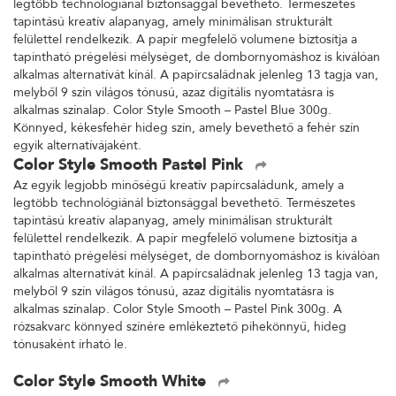
legtöbb technológiánál biztonsággal bevethető. Természetes
tapintású kreatív alapanyag, amely minimálisan strukturált
felülettel rendelkezik. A papír megfelelő volumene biztosítja a
tapintható prégelési mélységet, de dombornyomáshoz is kiválóan
alkalmas alternatívát kínál. A papírcsaládnak jelenleg 13 tagja van,
melyből 9 szín világos tónusú, azaz digitális nyomtatásra is
alkalmas színalap. Color Style Smooth – Pastel Blue 300g.
Könnyed, kékesfehér hideg szín, amely bevethető a fehér szín
egyik alternatívájaként.
Color Style Smooth Pastel Pink
Az egyik legjobb minőségű kreatív papírcsaládunk, amely a
legtöbb technológiánál biztonsággal bevethető. Természetes
tapintású kreatív alapanyag, amely minimálisan strukturált
felülettel rendelkezik. A papír megfelelő volumene biztosítja a
tapintható prégelési mélységet, de dombornyomáshoz is kiválóan
alkalmas alternatívát kínál. A papírcsaládnak jelenleg 13 tagja van,
melyből 9 szín világos tónusú, azaz digitális nyomtatásra is
alkalmas színalap. Color Style Smooth – Pastel Pink 300g. A
rózsakvarc könnyed színére emlékeztető pihekönnyű, hideg
tónusaként írható le.
Color Style Smooth White