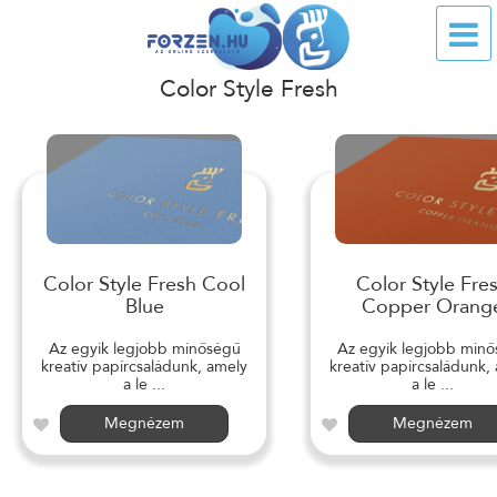
Color Style Fresh
Color Style Fresh Cool
Color Style Fre
Blue
Copper Orang
Az egyik legjobb minőségű
Az egyik legjobb min
kreatív papírcsaládunk, amely
kreatív papírcsaládunk,
a le ...
a le ...
Megnézem
Megnézem