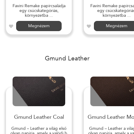
Favini Remake papírcsaládja
Favini Remake papírcsa
egy csúcskategóriás,
egy csúcskategóriá
környezetba ...
környezetba ...
Megnézem
Megnézem
Gmund Leather
Gmund Leather Coal
Gmund Leather M
Gmund – Leather a világ első
Gmund – Leather a vilá
olyan papírja, amely a valódi b
olyan papírja, amely a v