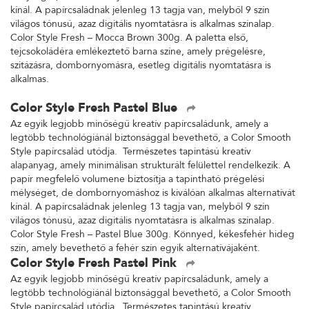
kínál. A papírcsaládnak jelenleg 13 tagja van, melyből 9 szín
világos tónusú, azaz digitális nyomtatásra is alkalmas színalap.
Color Style Fresh – Mocca Brown 300g. A paletta első,
tejcsokoládéra emlékeztető barna színe, amely prégelésre,
szitázásra, dombornyomásra, esetleg digitális nyomtatásra is
alkalmas.
Color Style Fresh Pastel Blue
Az egyik legjobb minőségű kreatív papírcsaládunk, amely a
legtöbb technológiánál biztonsággal bevethető, a Color Smooth
Style papírcsalád utódja. Természetes tapintású kreatív
alapanyag, amely minimálisan strukturált felülettel rendelkezik. A
papír megfelelő volumene biztosítja a tapintható prégelési
mélységet, de dombornyomáshoz is kiválóan alkalmas alternatívát
kínál. A papírcsaládnak jelenleg 13 tagja van, melyből 9 szín
világos tónusú, azaz digitális nyomtatásra is alkalmas színalap.
Color Style Fresh – Pastel Blue 300g. Könnyed, kékesfehér hideg
szín, amely bevethető a fehér szín egyik alternatívájaként.
Color Style Fresh Pastel Pink
Az egyik legjobb minőségű kreatív papírcsaládunk, amely a
legtöbb technológiánál biztonsággal bevethető, a Color Smooth
Style papírcsalád utódja. Természetes tapintású kreatív