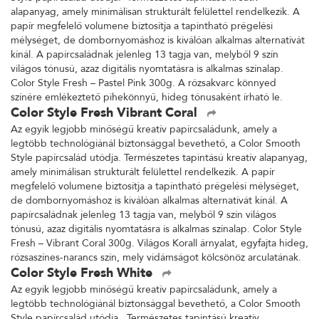
alapanyag, amely minimálisan strukturált felülettel rendelkezik. A
papír megfelelő volumene biztosítja a tapintható prégelési
mélységet, de dombornyomáshoz is kiválóan alkalmas alternatívát
kínál. A papírcsaládnak jelenleg 13 tagja van, melyből 9 szín
világos tónusú, azaz digitális nyomtatásra is alkalmas színalap.
Color Style Fresh – Pastel Pink 300g. A rózsakvarc könnyed
színére emlékeztető pihekönnyű, hideg tónusaként írható le.
Color Style Fresh Vibrant Coral
Az egyik legjobb minőségű kreatív papírcsaládunk, amely a
legtöbb technológiánál biztonsággal bevethető, a Color Smooth
Style papírcsalád utódja. Természetes tapintású kreatív alapanyag,
amely minimálisan strukturált felülettel rendelkezik. A papír
megfelelő volumene biztosítja a tapintható prégelési mélységet,
de dombornyomáshoz is kiválóan alkalmas alternatívát kínál. A
papírcsaládnak jelenleg 13 tagja van, melyből 9 szín világos
tónusú, azaz digitális nyomtatásra is alkalmas színalap. Color Style
Fresh – Vibrant Coral 300g. Világos Korall árnyalat, egyfajta hideg,
rózsaszínes-narancs szín, mely vidámságot kölcsönöz arculatának.
Color Style Fresh White
Az egyik legjobb minőségű kreatív papírcsaládunk, amely a
legtöbb technológiánál biztonsággal bevethető, a Color Smooth
Style papírcsalád utódja. Természetes tapintású kreatív