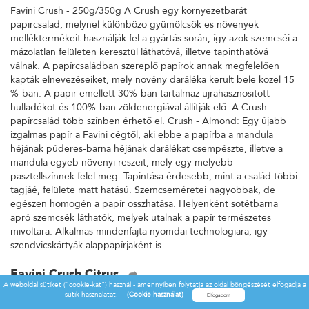
Favini Crush - 250g/350g A Crush egy környezetbarát
papírcsalád, melynél különböző gyümölcsök és növények
melléktermékeit használják fel a gyártás során, így azok szemcséi a
mázolatlan felületen keresztül láthatóvá, illetve tapinthatóvá
válnak. A papírcsaládban szereplő papírok annak megfelelően
kapták elnevezéseiket, mely növény daráléka került bele közel 15
%-ban. A papír emellett 30%-ban tartalmaz újrahasznosított
hulladékot és 100%-ban zöldenergiával állítják elő. A Crush
papírcsalád több színben érhető el. Crush - Almond: Egy újabb
izgalmas papír a Favini cégtől, aki ebbe a papírba a mandula
héjának púderes-barna héjának darálékat csempészte, illetve a
mandula egyéb növényi részeit, mely egy mélyebb
pasztellszínnek felel meg. Tapintása érdesebb, mint a család többi
tagjáé, felülete matt hatású. Szemcseméretei nagyobbak, de
egészen homogén a papír összhatása. Helyenként sötétbarna
apró szemcsék láthatók, melyek utalnak a papír természetes
mivoltára. Alkalmas mindenfajta nyomdai technológiára, így
szendvicskártyák alappapírjaként is.
Favini Crush Citrus
A weboldal sütiket ("cookie-kat") használ - amennyiben folytatja az oldal böngészését elfogadja a
Favini Crush - 250g/350g A Crush egy környezetbarát
sütik használatát.
(Cookie használat)
papírcsalád, melynél különböző gyümölcsök és növények