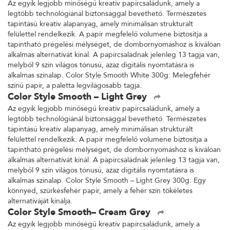
Az egyik legjobb minőségű kreatív papírcsaládunk, amely a
legtöbb technológiánál biztonsággal bevethető. Természetes
tapintású kreatív alapanyag, amely minimálisan strukturált
felülettel rendelkezik. A papír megfelelő volumene biztosítja a
tapintható prégelési mélységet, de dombornyomáshoz is kiválóan
alkalmas alternatívát kínál. A papírcsaládnak jelenleg 13 tagja van,
melyből 9 szín világos tónusú, azaz digitális nyomtatásra is
alkalmas színalap. Color Style Smooth White 300g: Melegfehér
színű papír, a paletta legvilágosabb tagja.
Color Style Smooth – Light Grey
Az egyik legjobb minőségű kreatív papírcsaládunk, amely a
legtöbb technológiánál biztonsággal bevethető. Természetes
tapintású kreatív alapanyag, amely minimálisan strukturált
felülettel rendelkezik. A papír megfelelő volumene biztosítja a
tapintható prégelési mélységet, de dombornyomáshoz is kiválóan
alkalmas alternatívát kínál. A papírcsaládnak jelenleg 13 tagja van,
melyből 9 szín világos tónusú, azaz digitális nyomtatásra is
alkalmas színalap. Color Style Smooth – Light Grey 300g: Egy
könnyed, szürkésfehér papír, amely a fehér szín tökéletes
alternatíváját kínálja.
Color Style Smooth– Cream Grey
Az egyik legjobb minőségű kreatív papírcsaládunk, amely a