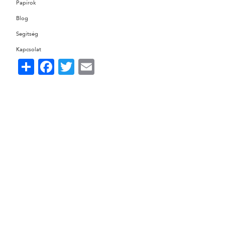
Papírok
Blog
Segítség
Kapcsolat
Share
Facebook
Twitter
Email