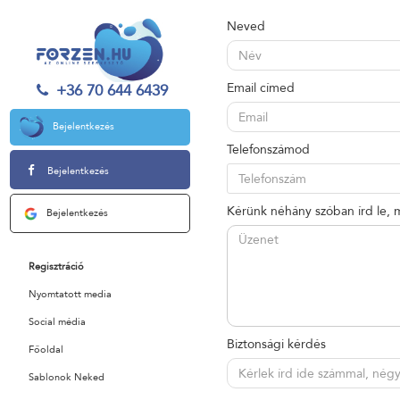
Neved
Email címed
+36 70 644 6439
Bejelentkezés
Telefonszámod
Bejelentkezés
Kérünk néhány szóban írd le, m
Bejelentkezés
Regisztráció
Nyomtatott media
Social média
Biztonsági kérdés
Főoldal
Sablonok Neked