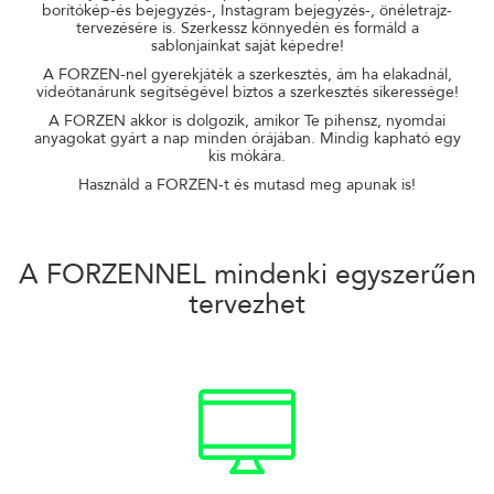
borítókép-és bejegyzés-, Instagram bejegyzés-, önéletrajz-
tervezésére is. Szerkessz könnyedén és formáld a
sablonjainkat saját képedre!
A FORZEN-nel gyerekjáték a szerkesztés, ám ha elakadnál,
videótanárunk segítségével biztos a szerkesztés sikeressége!
A FORZEN akkor is dolgozik, amikor Te pihensz, nyomdai
anyagokat gyárt a nap minden órájában. Mindig kapható egy
kis mókára.
Használd a FORZEN-t és mutasd meg apunak is!
A
FORZENNEL
mindenki egyszerűen
tervezhet