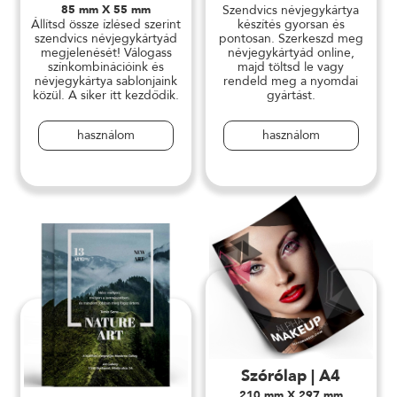
85 mm X 55 mm
Szendvics névjegykártya
Állítsd össze ízlésed szerint
készítés gyorsan és
szendvics névjegykártyád
pontosan. Szerkeszd meg
megjelenését! Válogass
névjegykártyád online,
színkombinációink és
majd töltsd le vagy
névjegykártya sablonjaink
rendeld meg a nyomdai
közül. A siker itt kezdődik.
gyártást.
használom
használom
Szórólap | A4
210 mm X 297 mm