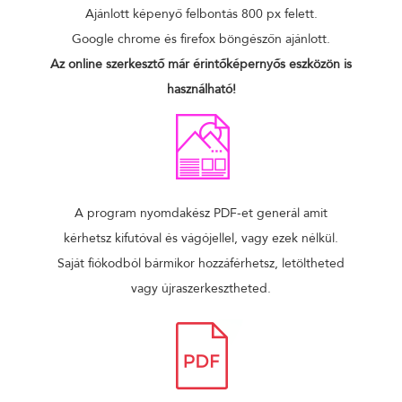
Ajánlott képenyő felbontás 800 px felett.
Google chrome és firefox böngészőn ajánlott.
Az online szerkesztő már érintőképernyős eszközön is
használható!
A program nyomdakész PDF-et generál amit
kérhetsz kifutóval és vágójellel, vagy ezek nélkül.
Saját fiókodból bármikor hozzáférhetsz, letöltheted
vagy újraszerkesztheted.