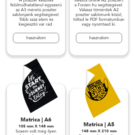
A poszter készítés
Készíts online A2 posztert
felülmúlhatatlanul egyszerű
a Forzen.hu segítségével.
az A3 méretű poszter
Válassz tömérdek A2
sablonjaink segítségével.
poszter sablonunk közül,
Több száz elem és
töltsd le PDF formátumban
kiegészítő vár rád.
vagy nyomtasd ki.
használom
használom
Matrica | A6
Matrica | A5
105 mm X 148 mm
Sosem volt még ilyen
148 mm X 210 mm