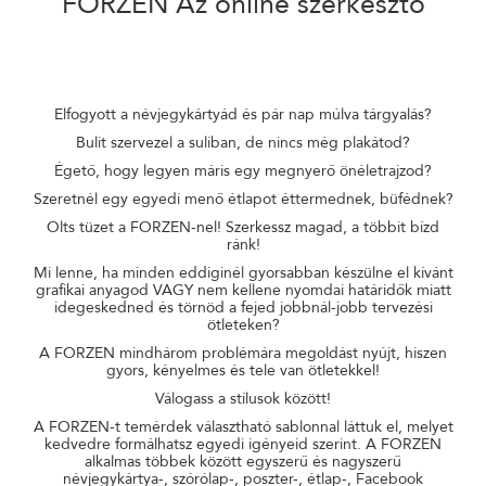
FORZEN
Az online szerkesztő
Elfogyott a névjegykártyád és pár nap múlva tárgyalás?
Bulit szervezel a suliban, de nincs még plakátod?
Égető, hogy legyen máris egy megnyerő önéletrajzod?
Szeretnél egy egyedi menő étlapot éttermednek, büfédnek?
Olts tüzet a FORZEN-nel! Szerkessz magad, a többit bízd
ránk!
Mi lenne, ha minden eddiginél gyorsabban készülne el kívánt
grafikai anyagod VAGY nem kellene nyomdai határidők miatt
idegeskedned és törnöd a fejed jobbnál-jobb tervezési
ötleteken?
A FORZEN mindhárom problémára megoldást nyújt, hiszen
gyors, kényelmes és tele van ötletekkel!
Válogass a stílusok között!
A FORZEN-t temérdek választható sablonnal láttuk el, melyet
kedvedre formálhatsz egyedi igényeid szerint. A FORZEN
alkalmas többek között egyszerű és nagyszerű
névjegykártya-, szórólap-, poszter-, étlap-, Facebook