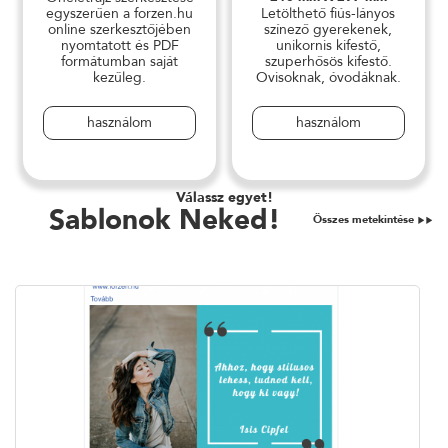
egyszerűen a forzen.hu
Letölthető fiús-lányos
online szerkesztőjében
színező gyerekenek,
nyomtatott és PDF
unikornis kifestő,
formátumban saját
szuperhősös kifestő.
kezűleg.
Ovisoknak, óvodáknak.
használom
használom
Válassz egyet!
Sablonok Neked!
Összes metekintése