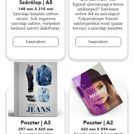
Szórólap | A5
Egyedi szóróanyagra lenne
148 mm X 210 mm
szükséged? Szerkessz
Szórólap készítés otthon
online A4-es szórólapot.
olcsón. Sok ingyenes
Folyamatosan frissülő
szórólap sablon, melyeket
sablonjainkkal most igazán
kedved szerint alakíthatsz.
könnyű a szórólap készítés.
használom
használom
Poszter | A3
Poszter | A2
297 mm X 420 mm
420 mm X 594 mm