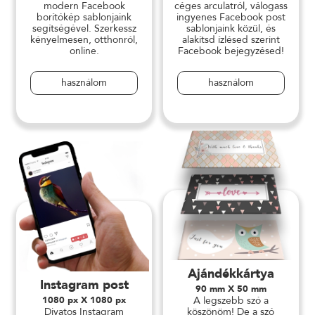
modern Facebook
céges arculatról, válogass
borítókép sablonjaink
ingyenes Facebook post
segítségével. Szerkessz
sablonjaink közül, és
kényelmesen, otthonról,
alakítsd ízlésed szerint
online.
Facebook bejegyzésed!
használom
használom
Ajándékkártya
Instagram post
90 mm X 50 mm
1080 px X 1080 px
A legszebb szó a
Divatos Instagram
köszönöm! De a szó