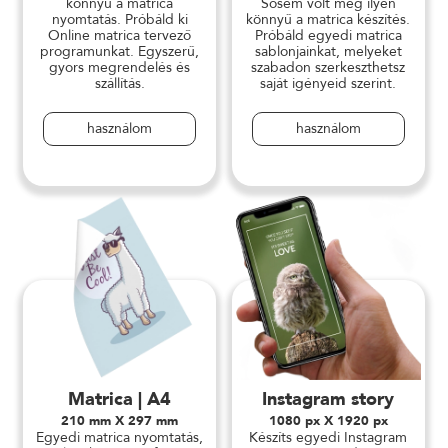
könnyű a matrica
Sosem volt még ilyen
nyomtatás. Próbáld ki
könnyű a matrica készítés.
Online matrica tervező
Próbáld egyedi matrica
programunkat. Egyszerű,
sablonjainkat, melyeket
gyors megrendelés és
szabadon szerkeszthetsz
szállítás.
saját igényeid szerint.
használom
használom
Matrica | A4
Instagram story
210 mm X 297 mm
1080 px X 1920 px
Egyedi matrica nyomtatás,
Készíts egyedi Instagram