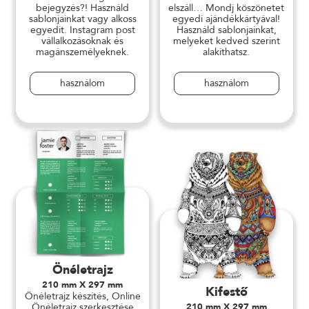
bejegyzés?! Használd
elszáll… Mondj köszönetet
sablonjainkat vagy alkoss
egyedi ajándékkártyával!
egyedit. Instagram post
Használd sablonjainkat,
vállalkozásoknak és
melyeket kedved szerint
magánszemélyeknek.
alakíthatsz.
használom
használom
Önéletrajz
210 mm X 297 mm
Kifestő
Önéletrajz készítés, Online
Önéletrajz szerkesztése
210 mm X 297 mm