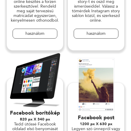
online készítés a forzen
story-t és oszd meg
szerkesztővel. Rendeld
ismerőseiddel. Válassz a
meg saját tervezésű
tömérdek Instagram story
matricádat egyszerüen,
sablon közül, és szerkeszd
kényelmesen othonodból.
online.
használom
használom
Facebook borítókép
Facebook post
820 px X 340 px
Tedd ütőssé Facebook
1200 px X 630 px
oldalad első benyomását
Legyen szó ünnepről vagy