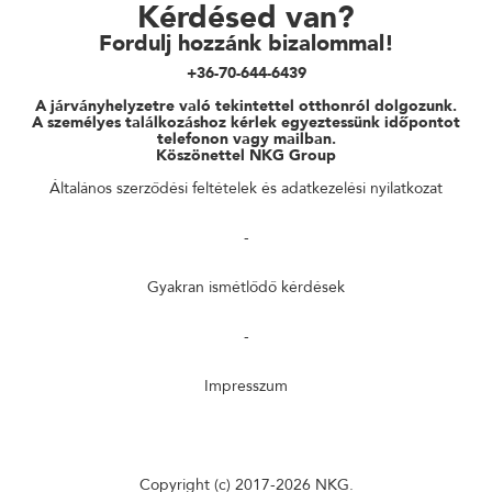
Kérdésed van?
Fordulj hozzánk bizalommal!
+36-70-644-6439
A járványhelyzetre való tekintettel otthonról dolgozunk.
A személyes találkozáshoz kérlek egyeztessünk időpontot
telefonon vagy mailban.
Köszönettel NKG Group
Általános szerződési feltételek és adatkezelési nyilatkozat
-
Gyakran ismétlődő kérdések
-
Impresszum
Copyright (c) 2017-2026
NKG.