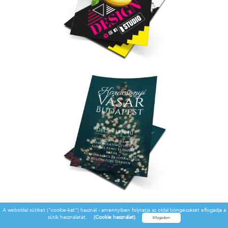
A weboldal sütiket ("cookie-kat") használ - amennyiben folytatja az oldal böngészését elfogadja a
sütik használatát.
(Cookie használat)