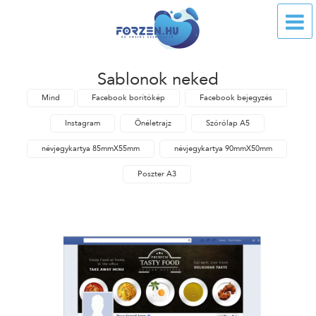
Sablonok neked
Mind
Facebook borítókép
Facebook bejegyzés
Instagram
Önéletrajz
Szórólap A5
névjegykartya 85mmX55mm
névjegykartya 90mmX50mm
Poszter A3