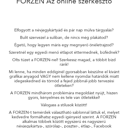
FORZEN
Az online szerkesztő
Elfogyott a névjegykártyád és pár nap múlva tárgyalás?
Bulit szervezel a suliban, de nincs még plakátod?
Égető, hogy legyen máris egy megnyerő önéletrajzod?
Szeretnél egy egyedi menő étlapot éttermednek, büfédnek?
Olts tüzet a FORZEN-nel! Szerkessz magad, a többit bízd
ránk!
Mi lenne, ha minden eddiginél gyorsabban készülne el kívánt
grafikai anyagod VAGY nem kellene nyomdai határidők miatt
idegeskedned és törnöd a fejed jobbnál-jobb tervezési
ötleteken?
A FORZEN mindhárom problémára megoldást nyújt, hiszen
gyors, kényelmes és tele van ötletekkel!
Válogass a stílusok között!
A FORZEN-t temérdek választható sablonnal láttuk el, melyet
kedvedre formálhatsz egyedi igényeid szerint. A FORZEN
alkalmas többek között egyszerű és nagyszerű
névjegykártya-, szórólap-, poszter-, étlap-, Facebook