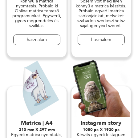
könnyű a matrica
Sosem volt még ilyen
nyomtatás. Próbáld ki
könnyű a matrica készítés.
Online matrica tervező
Próbáld egyedi matrica
programunkat. Egyszerű,
sablonjainkat, melyeket
gyors megrendelés és
szabadon szerkeszthetsz
szállítás.
saját igényeid szerint.
használom
használom
Matrica | A4
Instagram story
210 mm X 297 mm
1080 px X 1920 px
Egyedi matrica nyomtatás,
Készíts egyedi Instagram