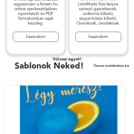
egyszerűen a forzen.hu
Letölthető fiús-lányos
online szerkesztőjében
színező gyerekenek,
nyomtatott és PDF
unikornis kifestő,
formátumban saját
szuperhősös kifestő.
kezűleg.
Ovisoknak, óvodáknak.
használom
használom
Válassz egyet!
Sablonok Neked!
Összes metekintése