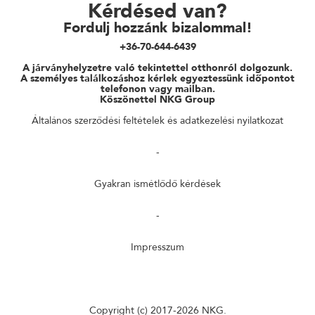
Kérdésed van?
Fordulj hozzánk bizalommal!
+36-70-644-6439
A járványhelyzetre való tekintettel otthonról dolgozunk.
A személyes találkozáshoz kérlek egyeztessünk időpontot
telefonon vagy mailban.
Köszönettel NKG Group
Általános szerződési feltételek és adatkezelési nyilatkozat
-
Gyakran ismétlődő kérdések
-
Impresszum
Copyright (c) 2017-2026
NKG.