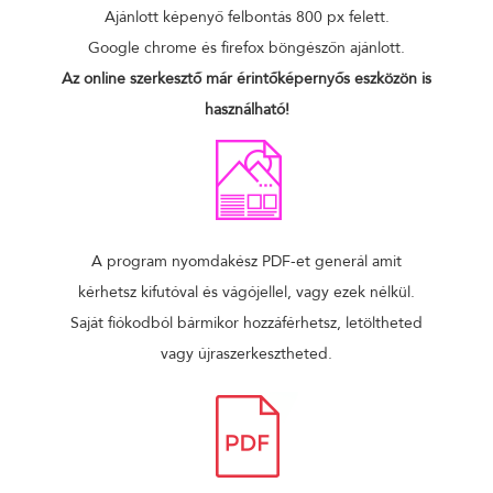
Ajánlott képenyő felbontás 800 px felett.
Google chrome és firefox böngészőn ajánlott.
Az online szerkesztő már érintőképernyős eszközön is
használható!
A program nyomdakész PDF-et generál amit
kérhetsz kifutóval és vágójellel, vagy ezek nélkül.
Saját fiókodból bármikor hozzáférhetsz, letöltheted
vagy újraszerkesztheted.