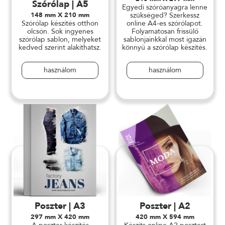
Szórólap | A5
Egyedi szóróanyagra lenne
148 mm X 210 mm
szükséged? Szerkessz
Szórólap készítés otthon
online A4-es szórólapot.
olcsón. Sok ingyenes
Folyamatosan frissülő
szórólap sablon, melyeket
sablonjainkkal most igazán
kedved szerint alakíthatsz.
könnyű a szórólap készítés.
használom
használom
Poszter | A3
Poszter | A2
297 mm X 420 mm
420 mm X 594 mm