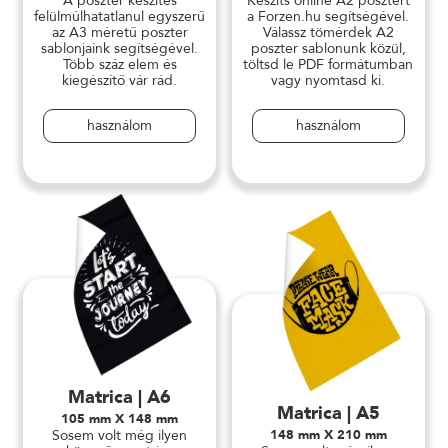
A poszter készítés
Készíts online A2 posztert
felülmúlhatatlanul egyszerű
a Forzen.hu segítségével.
az A3 méretű poszter
Válassz tömérdek A2
sablonjaink segítségével.
poszter sablonunk közül,
Több száz elem és
töltsd le PDF formátumban
kiegészítő vár rád.
vagy nyomtasd ki.
használom
használom
Matrica | A6
Matrica | A5
105 mm X 148 mm
Sosem volt még ilyen
148 mm X 210 mm