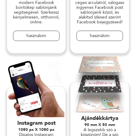
modern Facebook
céges arculatról, válogass
borítókép sablonjaink
ingyenes Facebook post
segítségével. Szerkessz
sablonjaink közül, és
kényelmesen, otthonról,
alakítsd ízlésed szerint
online.
Facebook bejegyzésed!
használom
használom
Ajándékkártya
Instagram post
90 mm X 50 mm
1080 px X 1080 px
A legszebb szó a
Divatos Instagram
köszönöm! De a szó