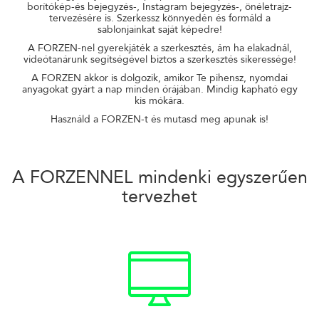
borítókép-és bejegyzés-, Instagram bejegyzés-, önéletrajz-
tervezésére is. Szerkessz könnyedén és formáld a
sablonjainkat saját képedre!
A FORZEN-nel gyerekjáték a szerkesztés, ám ha elakadnál,
videótanárunk segítségével biztos a szerkesztés sikeressége!
A FORZEN akkor is dolgozik, amikor Te pihensz, nyomdai
anyagokat gyárt a nap minden órájában. Mindig kapható egy
kis mókára.
Használd a FORZEN-t és mutasd meg apunak is!
A
FORZENNEL
mindenki egyszerűen
tervezhet