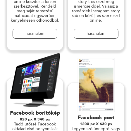
online készítés a forzen
story-t és oszd meg
szerkesztővel. Rendeld
ismerőseiddel. Válassz a
meg saját tervezésű
tömérdek Instagram story
matricádat egyszerüen,
sablon közül, és szerkeszd
kényelmesen othonodból.
online.
használom
használom
Facebook borítókép
Facebook post
820 px X 340 px
Tedd ütőssé Facebook
1200 px X 630 px
oldalad első benyomását
Legyen szó ünnepről vagy