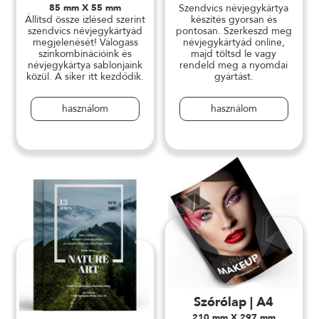
85 mm X 55 mm
Szendvics névjegykártya
Állítsd össze ízlésed szerint
készítés gyorsan és
szendvics névjegykártyád
pontosan. Szerkeszd meg
megjelenését! Válogass
névjegykártyád online,
színkombinációink és
majd töltsd le vagy
névjegykártya sablonjaink
rendeld meg a nyomdai
közül. A siker itt kezdődik.
gyártást.
használom
használom
Szórólap | A4
210 mm X 297 mm