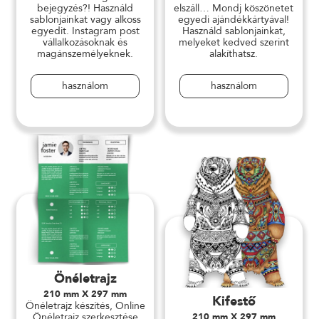
bejegyzés?! Használd
elszáll… Mondj köszönetet
sablonjainkat vagy alkoss
egyedi ajándékkártyával!
egyedit. Instagram post
Használd sablonjainkat,
vállalkozásoknak és
melyeket kedved szerint
magánszemélyeknek.
alakíthatsz.
használom
használom
Önéletrajz
210 mm X 297 mm
Kifestő
Önéletrajz készítés, Online
Önéletrajz szerkesztése
210 mm X 297 mm