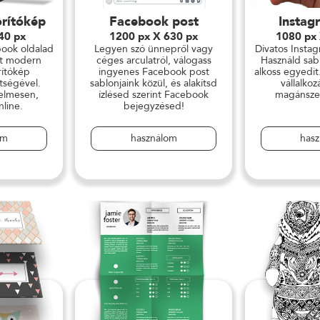
rítókép
Facebook post
Instag
40 px
1200 px X 630 px
1080 px
ook oldalad
Legyen szó ünnepről vagy
Divatos Insta
t modern
céges arculatról, válogass
Használd sab
ítókép
ingyenes Facebook post
alkoss egyedit
ítségével.
sablonjaink közül, és alakítsd
vállalko
elmesen,
ízlésed szerint Facebook
magánsze
nline.
bejegyzésed!
om
használom
has