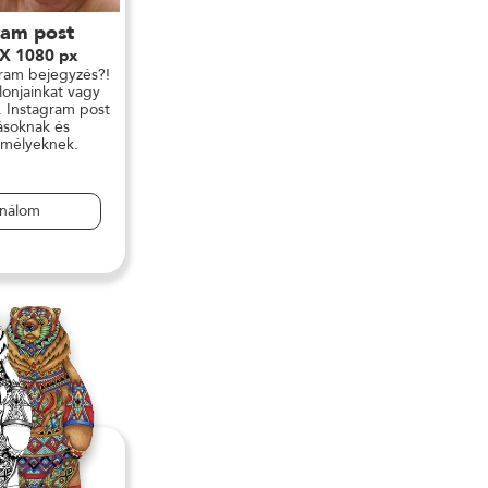
ram post
 X 1080 px
gram bejegyzés?!
lonjainkat vagy
. Instagram post
zásoknak és
mélyeknek.
ználom