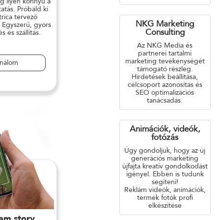
g ilyen könnyű a
atás. Próbáld ki
rica tervező
NKG Marketing
 Egyszerű, gyors
Consulting
 és szállítás.
Az NKG Media és
partnerei tartalmi
marketing tevékenységét
ználom
támogató részleg.
Hirdetések beállítása,
célcsoport azonosítás és
SEO optimalizációs
tanácsadás.
Animációk, videók,
fotózás
Úgy gondoljuk, hogy az új
generációs marketing
újfajta kreatív gondolkodást
igényel. Ebben is tudunk
segíteni!
Reklám videók, animációk,
termék fotók profi
elkészítése
ram story