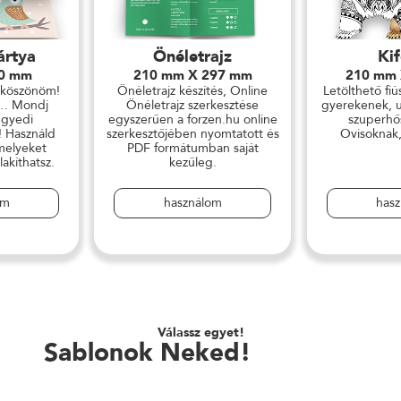
ártya
Önéletrajz
Ki
50 mm
210 mm X 297 mm
210 mm
 köszönöm!
Önéletrajz készítés, Online
Letölthető fiú
ll… Mondj
Önéletrajz szerkesztése
gyerekenek, un
egyedi
egyszerűen a forzen.hu online
szuperhős
! Használd
szerkesztőjében nyomtatott és
Ovisoknak
 melyeket
PDF formátumban saját
akíthatsz.
kezűleg.
om
használom
has
Válassz egyet!
Sablonok Neked!