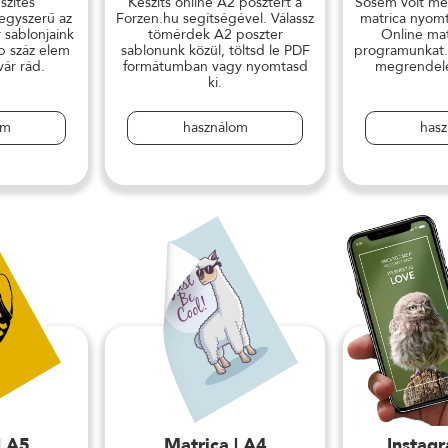
szítés
Készíts online A2 posztert a
Sosem volt mé
 egyszerű az
Forzen.hu segítségével. Válassz
matrica nyomt
 sablonjaink
tömérdek A2 poszter
Online mat
b száz elem
sablonunk közül, töltsd le PDF
programunkat.
vár rád.
formátumban vagy nyomtasd
megrendelés
ki.
om
használom
has
| A5
Matrica | A4
Instag