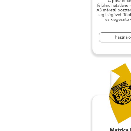
A poszter ké
felülmúlhatatlanul
A3 méretű poszter
segítségével. Töb
és kiegészítő 
használ
Matrica 