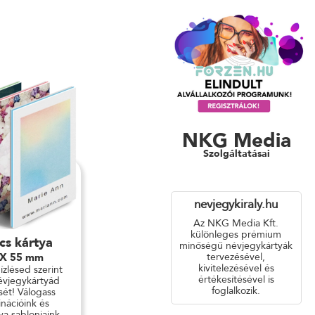
NKG Media
Szolgáltatásai
nevjegykiraly.hu
Az NKG Media Kft.
különleges prémium
cs kártya
minőségű névjegykártyák
tervezésével,
 X 55 mm
kivitelezésével és
 ízlésed szerint
értékesítésével is
évjegykártyád
foglalkozik.
ét! Válogass
nációink és
ya sablonjaink