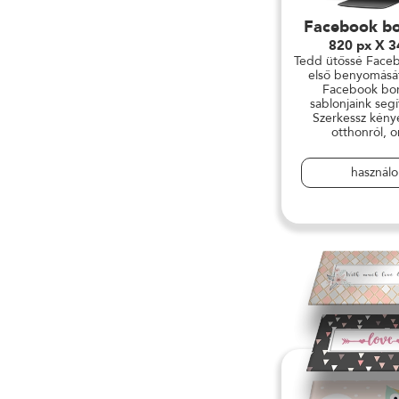
Facebook bo
820 px X 3
Tedd ütőssé Faceb
első benyomásá
Facebook bor
sablonjaink seg
Szerkessz kény
otthonról, o
használ