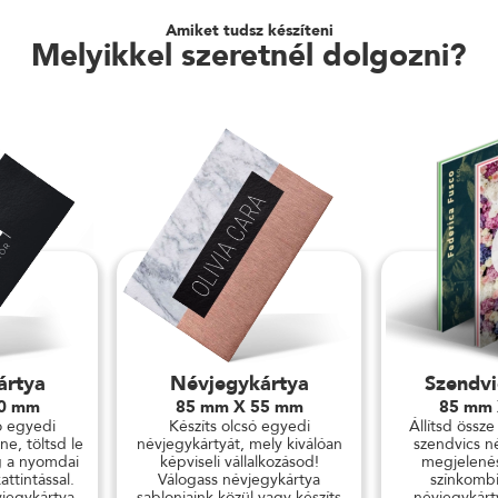
Amiket tudsz készíteni
Melyikkel szeretnél dolgozni?
ártya
Névjegykártya
Szendvi
90 mm
85 mm X 55 mm
85 mm
ó egyedi
Készíts olcsó egyedi
Állítsd össze
ne, töltsd le
névjegykártyát, mely kiválóan
szendvics n
 a nyomdai
képviseli vállalkozásod!
megjelenés
ttintással.
Válogass névjegykártya
színkombi
jegykártya
sablonjaink közül vagy készíts
névjegykárt