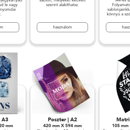
jegykártyád
sablon, melyeket kedved
A4-es s
sd le vagy
szerint alakíthatsz.
Folyamato
 nyomdai
sablonjainkk
.
könnyű a szó
om
használom
has
| A3
Poszter | A2
Matri
420 mm
420 mm X 594 mm
105 mm