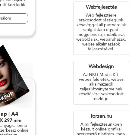
r itt kezdődik.
Webfejlesztés
Web fejlesztésre
ználom
szakosodott részlegünk
készséggel áll partnereink
szolgálatára egyedi
megjelenésű, mobilbarát
weboldalak, webáruházak,
webes alkalmazások
fejlesztésével.
Webdesign
Az NKG Media Kft.
webes felületek, webes
alkalmazások
teljes látványterveinek
készítésére szakosodott
részlege.
lap | A4
forzen.hu
 X 297 mm
A mi fejlesztésünkben
óanyagra lenne
készült online grafikai
zerkessz online
szerkesztő platform, mely