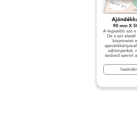
Ajándékk
90 mm X 
A legszebb szó a
De a szó elszá
köszönetet 
ajándékkártyával
sablonjainkat,
kedved szerint al
használ