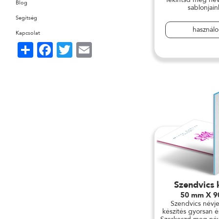
Blog
sablonjain
Segítség
használ
Kapcsolat
Share
Facebook
Twitter
Email
Szendvics 
50 mm X 
Szendvics névj
készítés gyorsan 