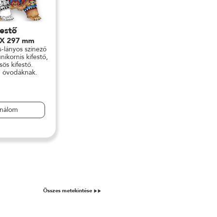
festő
 X 297 mm
s-lányos színező
ikornis kifestő,
ös kifestő.
, óvodáknak.
ználom
Összes metekintése