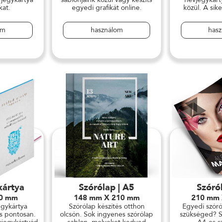
kat.
egyedi grafikát online.
közül. A sike
om
használom
has
kártya
Szórólap | A5
Szóró
90 mm
148 mm X 210 mm
210 mm
egykártya
Szórólap készítés otthon
Egyedi szór
és pontosan.
olcsón. Sok ingyenes szórólap
szükséged? S