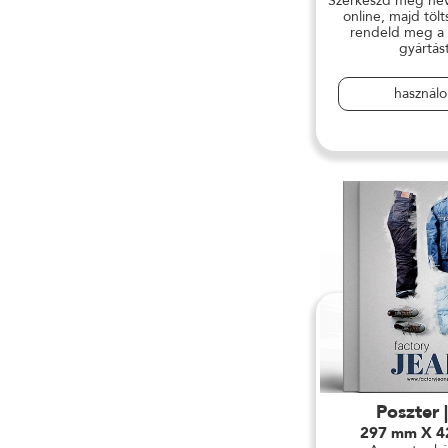
Szerkeszd meg név
online, majd tölt
rendeld meg a
gyártást
használ
Poszter 
297 mm X 