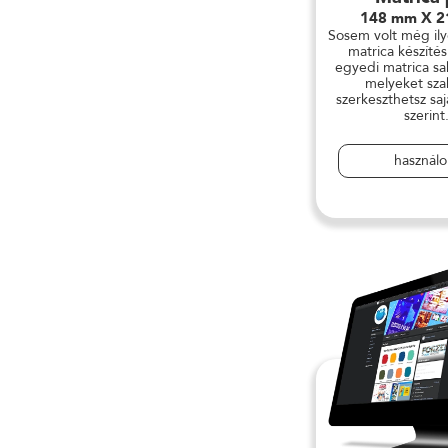
148 mm X 
Sosem volt még il
matrica készítés
egyedi matrica sa
melyeket sz
szerkeszthetsz saj
szerint
használ