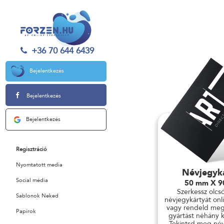
+36 70 644 6439
Bejelentkezés
Bejelentkezés
Bejelentkezés
Regisztráció
Nyomtatott media
Névjegyk
Social média
50 mm X 
Szerkessz olcs
Sablonok Neked
névjegykártyát onli
vagy rendeld meg
Papírok
gyártást néhány ka
Tekintsd meg név