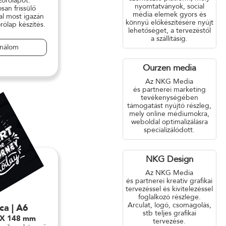
zórólapot.
nyomtatványok, social
san frissülő
média elemek gyors és
al most igazán
könnyű előkészítésére nyújt
rólap készítés.
lehetőséget, a tervezéstől
a szállításig.
ználom
Ourzen media
Az NKG Media
és partnerei marketing
tevékenységében
támogatást nyújtó részleg,
mely online médiumokra,
weboldal optimalizálásra
specializálódott.
NKG Design
Az NKG Media
és partnerei kreatív grafikai
tervezéssel és kivitelezéssel
foglalkozó részlege.
Arculat, logó, csomagolás,
ca | A6
stb teljes grafikai
 X 148 mm
tervezése.