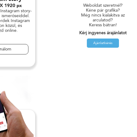
 X 1920 px
Weboldat szeretnél?
Kéne pár grafika?
 Instagram story-
Még nincs kialakítva az
 ismerőseiddel.
arculatod?
érdek Instagram
Keress bátran!
on közül, és
zd online.
Kérj ingyenes árajánlatot
Ajánlatkérés
ználom