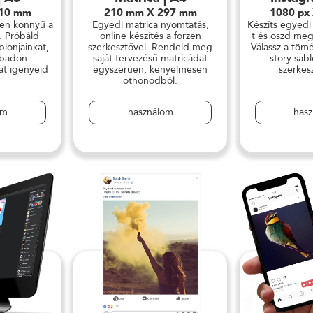
210 mm
210 mm X 297 mm
1080 px
yen könnyű a
Egyedi matrica nyomtatás,
Készíts egyedi
. Próbáld
online készítés a forzen
t és oszd meg
blonjainkat,
szerkesztővel. Rendeld meg
Válassz a töm
abadon
saját tervezésű matricádat
story sabl
át igényeid
egyszerüen, kényelmesen
szerkes
.
othonodból.
om
használom
has