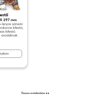
festő
 X 297 mm
s-lányos színező
ikornis kifestő,
ös kifestő.
, óvodáknak.
ználom
Összes metekintése