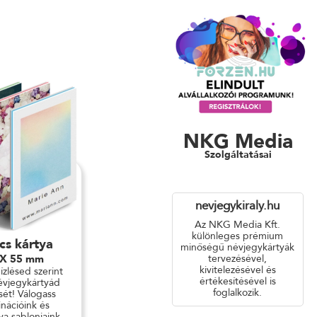
NKG Media
Szolgáltatásai
nevjegykiraly.hu
Az NKG Media Kft.
különleges prémium
cs kártya
minőségű névjegykártyák
tervezésével,
 X 55 mm
kivitelezésével és
 ízlésed szerint
értékesítésével is
évjegykártyád
foglalkozik.
ét! Válogass
nációink és
ya sablonjaink