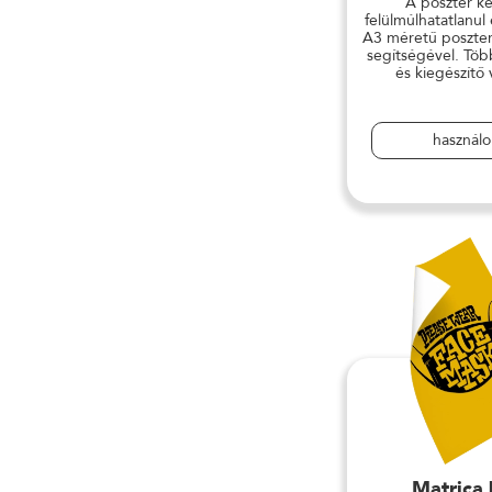
A poszter ké
felülmúlhatatlanul
A3 méretű poszter
segítségével. Töb
és kiegészítő 
használ
Matrica 