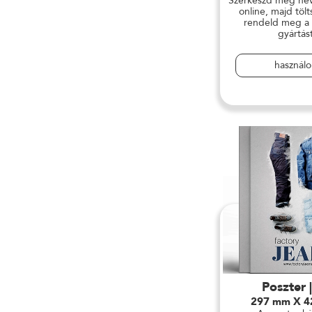
Szerkeszd meg név
online, majd tölt
rendeld meg a
gyártást
használ
Poszter 
297 mm X 