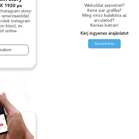
 X 1920 px
Weboldat szeretnél?
Kéne pár grafika?
 Instagram story-
Még nincs kialakítva az
 ismerőseiddel.
arculatod?
érdek Instagram
Keress bátran!
on közül, és
zd online.
Kérj ingyenes árajánlatot
Ajánlatkérés
ználom