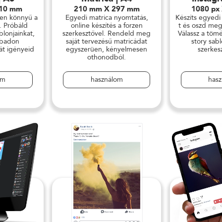
210 mm
210 mm X 297 mm
1080 px
yen könnyű a
Egyedi matrica nyomtatás,
Készíts egyedi
. Próbáld
online készítés a forzen
t és oszd meg
blonjainkat,
szerkesztővel. Rendeld meg
Válassz a töm
abadon
saját tervezésű matricádat
story sabl
át igényeid
egyszerüen, kényelmesen
szerkes
.
othonodból.
om
használom
has