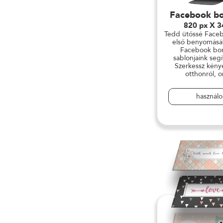
Facebook bo
820 px X 3
Tedd ütőssé Faceb
első benyomásá
Facebook bor
sablonjaink seg
Szerkessz kény
otthonról, o
használ