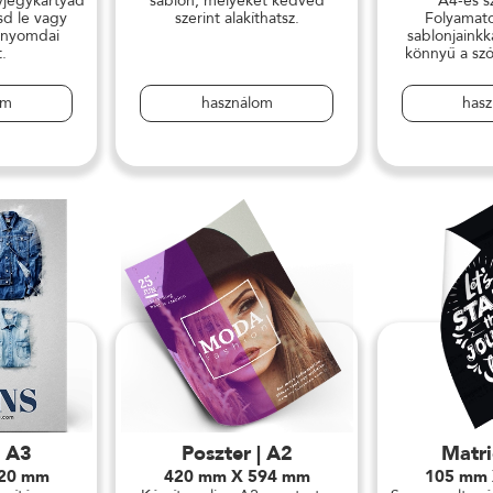
jegykártyád
sablon, melyeket kedved
A4-es s
sd le vagy
szerint alakíthatsz.
Folyamato
 nyomdai
sablonjainkk
.
könnyű a szó
om
használom
has
| A3
Poszter | A2
Matri
420 mm
420 mm X 594 mm
105 mm