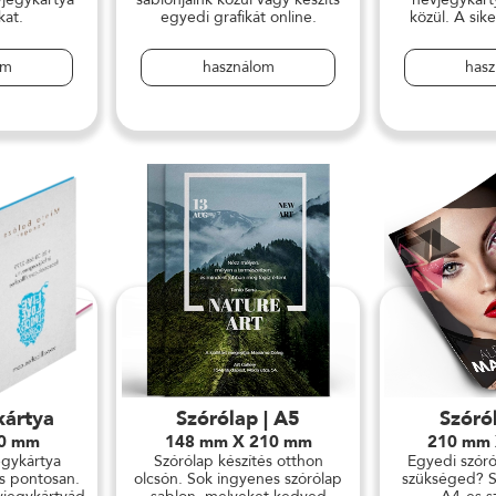
kat.
egyedi grafikát online.
közül. A sike
om
használom
has
kártya
Szórólap | A5
Szóró
90 mm
148 mm X 210 mm
210 mm
egykártya
Szórólap készítés otthon
Egyedi szór
és pontosan.
olcsón. Sok ingyenes szórólap
szükséged? S