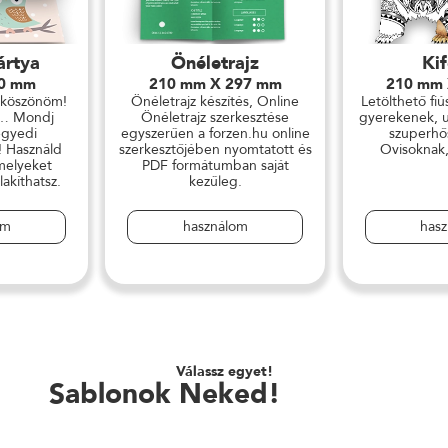
ártya
Önéletrajz
Ki
50 mm
210 mm X 297 mm
210 mm
 köszönöm!
Önéletrajz készítés, Online
Letölthető fiú
ll… Mondj
Önéletrajz szerkesztése
gyerekenek, un
egyedi
egyszerűen a forzen.hu online
szuperhős
! Használd
szerkesztőjében nyomtatott és
Ovisoknak
 melyeket
PDF formátumban saját
akíthatsz.
kezűleg.
om
használom
has
Válassz egyet!
Sablonok Neked!