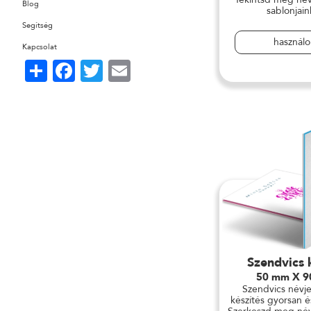
Blog
sablonjain
Segítség
használ
Kapcsolat
Share
Facebook
Twitter
Email
Szendvics 
50 mm X 
Szendvics névj
készítés gyorsan 