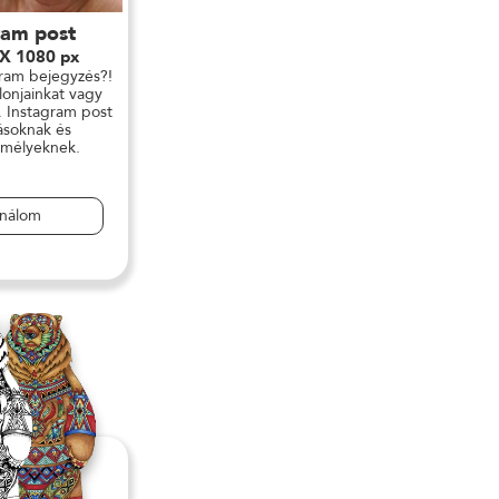
ram post
 X 1080 px
gram bejegyzés?!
lonjainkat vagy
. Instagram post
zásoknak és
mélyeknek.
ználom