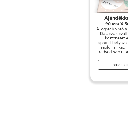
Ajándékk
90 mm X 
A legszebb szó a
De a szó elszá
köszönetet 
ajándékkártyával
sablonjainkat,
kedved szerint al
használ