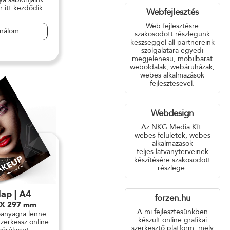
r itt kezdődik.
Webfejlesztés
Web fejlesztésre
ználom
szakosodott részlegünk
készséggel áll partnereink
szolgálatára egyedi
megjelenésű, mobilbarát
weboldalak, webáruházak,
webes alkalmazások
fejlesztésével.
Webdesign
Az NKG Media Kft.
webes felületek, webes
alkalmazások
teljes látványterveinek
készítésére szakosodott
részlege.
lap | A4
forzen.hu
 X 297 mm
A mi fejlesztésünkben
óanyagra lenne
készült online grafikai
zerkessz online
szerkesztő platform, mely