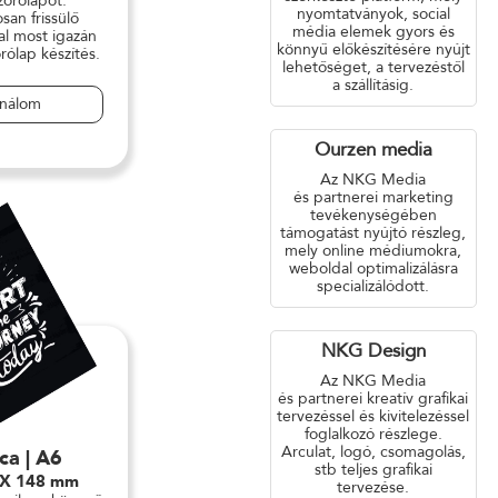
zórólapot.
nyomtatványok, social
san frissülő
média elemek gyors és
al most igazán
könnyű előkészítésére nyújt
rólap készítés.
lehetőséget, a tervezéstől
a szállításig.
ználom
Ourzen media
Az NKG Media
és partnerei marketing
tevékenységében
támogatást nyújtó részleg,
mely online médiumokra,
weboldal optimalizálásra
specializálódott.
NKG Design
Az NKG Media
és partnerei kreatív grafikai
tervezéssel és kivitelezéssel
foglalkozó részlege.
Arculat, logó, csomagolás,
ca | A6
stb teljes grafikai
 X 148 mm
tervezése.