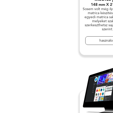
148 mm X 
Sosem volt még il
matrica készítés
egyedi matrica sa
melyeket sz
szerkeszthetsz saj
szerint
használ