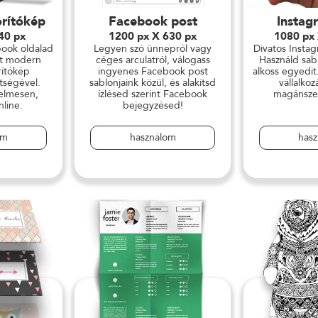
rítókép
Facebook post
Instag
40 px
1200 px X 630 px
1080 px
ook oldalad
Legyen szó ünnepről vagy
Divatos Insta
t modern
céges arculatról, válogass
Használd sab
ítókép
ingyenes Facebook post
alkoss egyedit
ítségével.
sablonjaink közül, és alakítsd
vállalko
elmesen,
ízlésed szerint Facebook
magánsze
nline.
bejegyzésed!
om
használom
has