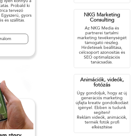
g ilyen könnyű a
atás. Próbáld ki
rica tervező
NKG Marketing
 Egyszerű, gyors
Consulting
 és szállítás.
Az NKG Media és
partnerei tartalmi
marketing tevékenységét
ználom
támogató részleg.
Hirdetések beállítása,
célcsoport azonosítás és
SEO optimalizációs
tanácsadás.
Animációk, videók,
fotózás
Úgy gondoljuk, hogy az új
generációs marketing
újfajta kreatív gondolkodást
igényel. Ebben is tudunk
segíteni!
Reklám videók, animációk,
termék fotók profi
elkészítése
ram story