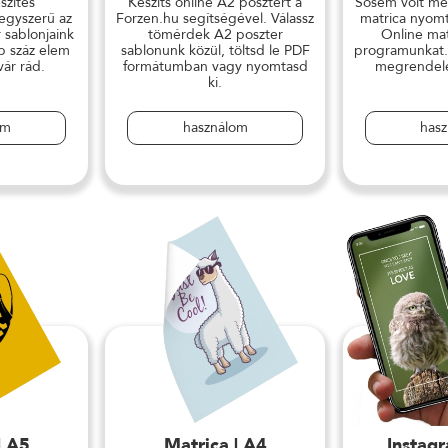
szítés
Készíts online A2 posztert a
Sosem volt mé
 egyszerű az
Forzen.hu segítségével. Válassz
matrica nyomt
 sablonjaink
tömérdek A2 poszter
Online mat
b száz elem
sablonunk közül, töltsd le PDF
programunkat.
vár rád.
formátumban vagy nyomtasd
megrendelés
ki.
om
használom
has
| A5
Matrica | A4
Instag