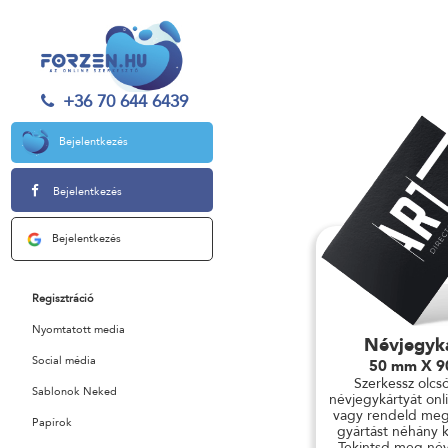
+36 70 644 6439
Bejelentkezés
Bejelentkezés
Bejelentkezés
Regisztráció
Nyomtatott media
Névjegyk
Social média
50 mm X 
Szerkessz olcs
Sablonok Neked
névjegykártyát onli
vagy rendeld meg
Papírok
gyártást néhány ka
Tekintsd meg név