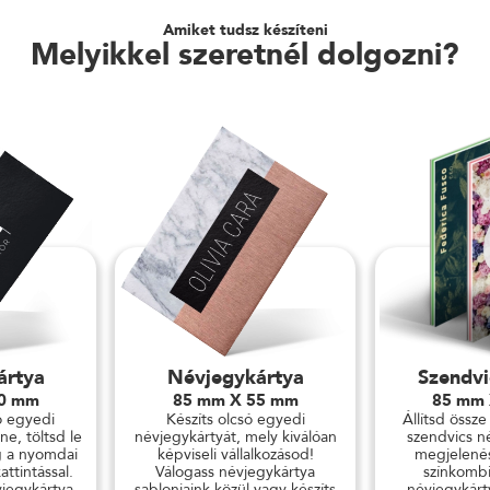
Amiket tudsz készíteni
Melyikkel szeretnél dolgozni?
ártya
Névjegykártya
Szendvi
90 mm
85 mm X 55 mm
85 mm
ó egyedi
Készíts olcsó egyedi
Állítsd össze
ne, töltsd le
névjegykártyát, mely kiválóan
szendvics n
 a nyomdai
képviseli vállalkozásod!
megjelenés
ttintással.
Válogass névjegykártya
színkombi
jegykártya
sablonjaink közül vagy készíts
névjegykárt